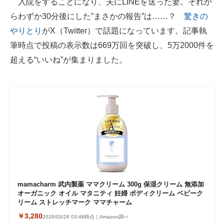
入院をすることになり、夫にLINEを送った妻。それか
らわずか30分後にした”まさかの報告”は……？
驚きの
ITの今と未来を見通す
やりとり
がX（Twitter）で話題になっています。記事執
スマホと通信の最新トレンド
筆時点で投稿の表示数は669万回を突破し、5万2000件を
超える“いいね”が集まりました。
進化するPCとデバイスの未来
好きが集まる 比べて選べる
ビジネスと働き方のヒント
AI活用のいまが分かる
企業ITのトレンドを詳説
経営リーダーのコミュニティ
mamacharm 武内製薬 ママクリーム 300g 保湿クリーム 無添加
マーケ×ITの今がよく分かる
オーガニック オイル マタニティ 妊婦 ボディクリーム ベビーク
リーム ストレッチマーク ママチャーム
ITエンジニア向け専門サイト
￥3,280
2026/03/26 03:48時点｜Amazon調べ