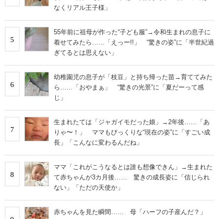
なくリアル王子様」
55年前に祖母が作った“子ども服”→令和生まれの息子に
5
着せてみたら……「えっー!!」 “驚きの姿”に「半世紀過
ぎてるとは思えない」
幼稚園児の息子が「枝豆」と持ち帰った苗→育ててみた
6
ら……「おやまぁ」 “驚きの光景”に「夏だーって感
じ」
生まれたては「ジャガイモだった娘」→2年後……「あ
7
りゃ〜！」 ママもびっくりな“現在の姿”に「すごい成
長」「こんなに変わるんだね」
ママ「これがこうなるとは誰も想像できん」→生まれた
8
て赤ちゃんが3カ月後…… 驚きの成長姿に「信じられ
ない」「ただの天使か」
赤ちゃんを見た瞬間…… 母「ハーフの子産んだ？」