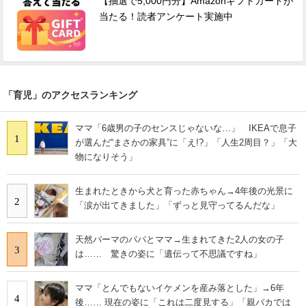
【抽選で5,000円分】Amazonギフトカードが
当たる！読者アンケート実施中
「育児」のアクセスランキング
ママ「6歳男の子のセンスじゃないな…」 IKEAで息子
1
が選んだ“まさかの家具”に「え!?」「人生2周目？」「大
物になりそう」
生まれたときから犬と育った赤ちゃん→4年後の光景に
2
「涙が出てきました」「ずっと見守ってるんだな」
天然パーマのパパとママ→生まれてきた2人の女の子
3
は…… 驚きの姿に「遺伝って不思議ですね」
ママ「とんでもないイケメンを産み落とした」→6年
4
後…… 現在の姿に「これは二度見する」「親バカでは