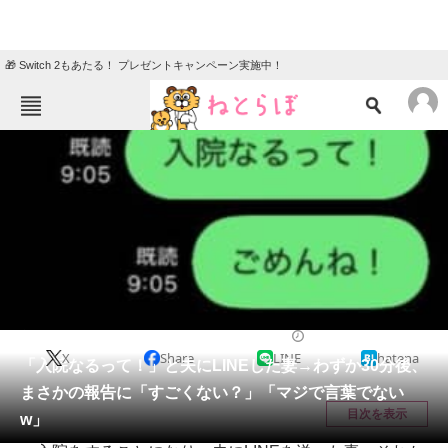
🎁 Switch 2もあたる！ プレゼントキャンペーン実施中！
ねとらぼメニュー
TOP
ニュース
エンタメ
クイズ
グルメ
地域
住まい
教育・育児
動物
リサーチ
育児
2025/10/24 07:35（公開）
X
Share
LINE
hatena
会員記事
「入院なるって！」と夫にLINEした妻→わずか30分後、
まさかの報告に「すごくない？」「マジで言葉でない
メディア
目次を表示
w」
注目記事を集めた総合ページ