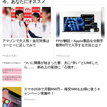
今、あなたにオススメ
アマゾンで大人気！血圧対策は
FPが解説！Apple製品を分割手
コーヒーに足してみて
数料0円で入手する方法とは？
PR(森永乳業)
PR(Fav-Log)
ついに陣痛が始まった妻、夫に“辛い”とLINEした
ら…… 斜め上の返信に「心強す...
スマホ2GBで月額850円～ 格安SIMをお得に使うキ
ャンペーン実施中！
PR(IIJmio)