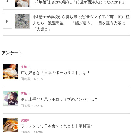
9
→2年後“まさかの姿”に「前世が西洋人だったのかも」
小1息子が学校から持ち帰った“サツマイモの苗”→庭に植
10
えたら、数週間後……「話が違う」 目を疑う光景に
「大爆笑」
アンケート
実施中
声が好きな「日本のボーカリスト」は？
回答数：49515
実施中
歌が上手だと思うホロライブのメンバーは？
回答数：23876
実施中
ラーメンって日本食？それとも中華料理？
回答数：19658