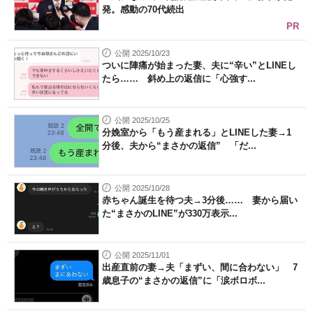
発。感動の70代続出
PR
公開 2025/10/23
ついに陣痛が始まった妻、夫に“辛い”とLINEし
たら…… 斜め上の返信に「心強す...
公開 2025/10/25
分娩室から「もう産まれる」とLINEした妻→1
分後、夫から“まさかの返信” 「だ...
公開 2025/10/28
赤ちゃん誕生を待つ夫→3分後…… 妻から届い
た“まさかのLINE”が330万表示...
公開 2025/11/01
出産直前の妻→夫「まずい、間に合わない」 7
歳息子の“まさかの返信”に「涙ボロボ...