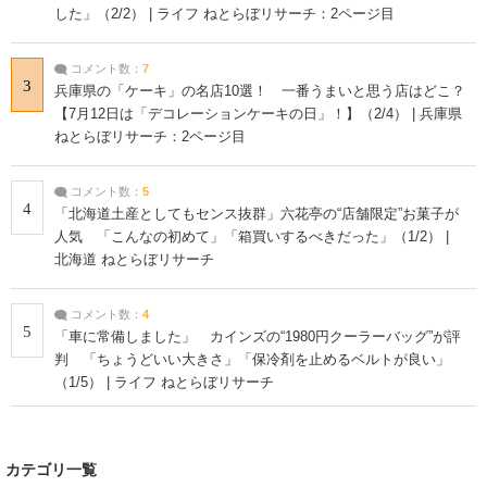
した」（2/2） | ライフ ねとらぼリサーチ：2ページ目
コメント数：
7
3
兵庫県の「ケーキ」の名店10選！ 一番うまいと思う店はどこ？
【7月12日は「デコレーションケーキの日」！】（2/4） | 兵庫県
ねとらぼリサーチ：2ページ目
コメント数：
5
4
「北海道土産としてもセンス抜群」六花亭の“店舗限定”お菓子が
人気 「こんなの初めて」「箱買いするべきだった」（1/2） |
北海道 ねとらぼリサーチ
コメント数：
4
5
「車に常備しました」 カインズの“1980円クーラーバッグ”が評
判 「ちょうどいい大きさ」「保冷剤を止めるベルトが良い」
（1/5） | ライフ ねとらぼリサーチ
カテゴリ一覧