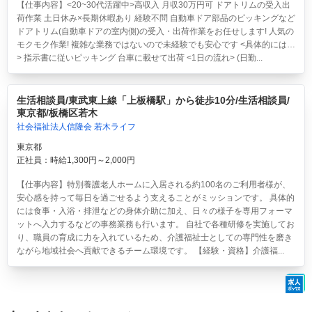
【仕事内容】<20~30代活躍中>高収入 月収30万円可 ドアトリムの受入出
荷作業 土日休み×長期休暇あり 経験不問
自動車ドア部品のピッキングなど
ドアトリム(自動車ドアの室内側)の受入・出荷作業をお任せします! 人気の
モクモク作業! 複雑な業務ではないので未経験でも安心です <具体的には…
> 指示書に従いピッキング 台車に載せて出荷 <1日の流れ> (日勤...
生活相談員/東武東上線「上板橋駅」から徒歩10分/生活相談員/
東京都/板橋区若木
社会福祉法人信隆会 若木ライフ
東京都
正社員：時給1,300円～2,000円
【仕事内容】特別養護老人ホームに入居される約100名のご利用者様が、
安心感を持って毎日を過ごせるよう支えることがミッションです。 具体的
には食事・入浴・排泄などの身体介助に加え、日々の様子を専用フォーマ
ットへ入力するなどの事務業務も行います。 自社で各種研修を実施してお
り、職員の育成に力を入れているため、介護福祉士としての専門性を磨き
ながら地域社会へ貢献できるチーム環境です。 【経験・資格】介護福...