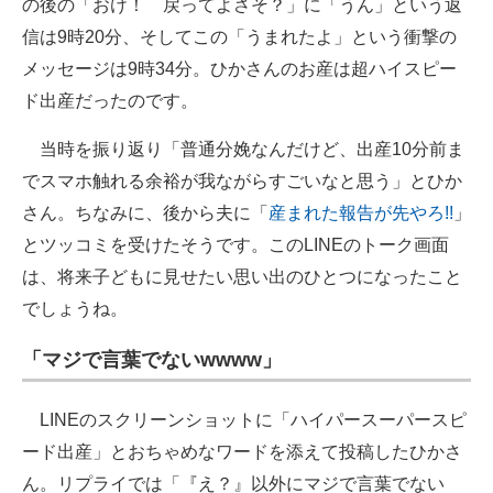
の後の「おけ！ 戻ってよさそ？」に「うん」という返
信は9時20分、そしてこの「うまれたよ」という衝撃の
メッセージは9時34分。ひかさんのお産は超ハイスピー
ド出産だったのです。
当時を振り返り「普通分娩なんだけど、出産10分前ま
でスマホ触れる余裕が我ながらすごいなと思う」とひか
さん。ちなみに、後から夫に「
産まれた報告が先やろ!!
」
とツッコミを受けたそうです。このLINEのトーク画面
は、将来子どもに見せたい思い出のひとつになったこと
でしょうね。
「マジで言葉でないwwww」
LINEのスクリーンショットに「ハイパースーパースピ
ード出産」とおちゃめなワードを添えて投稿したひかさ
ん。リプライでは「『え？』以外にマジで言葉でない