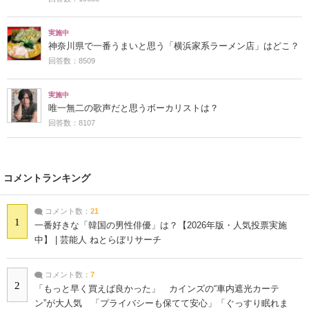
実施中
神奈川県で一番うまいと思う「横浜家系ラーメン店」はどこ？
回答数：8509
実施中
唯一無二の歌声だと思うボーカリストは？
回答数：8107
コメントランキング
コメント数：
21
1
一番好きな「韓国の男性俳優」は？【2026年版・人気投票実施
中】 | 芸能人 ねとらぼリサーチ
コメント数：
7
2
「もっと早く買えば良かった」 カインズの“車内遮光カーテ
ン”が大人気 「プライバシーも保てて安心」「ぐっすり眠れま