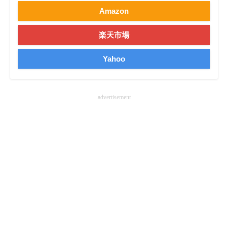
Amazon
企業向けIT製品の総合サイト
IT製品の技術・比較・事例
楽天市場
製造業のIT導入・活用を支援
Yahoo
モノづくり技術者専門サイト
advertisement
エレクトロニクス専門サイト
電子設計の基本と応用
エネルギーの専門メディア
建設×テクノロジーの最前線
ちょっと気になるネットの話題