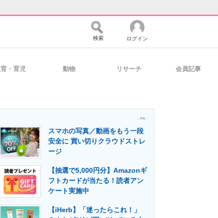
検索
ログイン
教育・育児
動物
リサーチ
会員記事
バイスの未来
好きが集まる 比べて選べる
- PR -
スマホの写真／動画をもう一段
コミュニティ
マーケ×ITの今がよく分かる
安全に 買い切りクラウドストレ
ージ
【抽選で5,000円分】Amazonギ
・活用を支援
フトカードが当たる！読者アン
ケート実施中
【iHerb】「迷ったらこれ！」