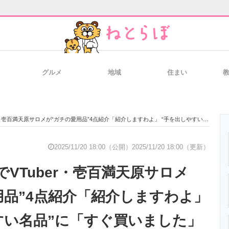
グルメ
地域
住まい
と未来を見通す
スマホと通信の最新トレンド
進化するPCとデ
天原サロメが“ガチの愛用品”4点紹介「紹介しますわよ」 “手を出しやすい名品”に「すぐ買いました」「さっそくチェック」などの声
のいまが分かる
企業ITのトレンドを詳説
経営リーダーの
2025/11/20 18:00（公開）
2025/11/20 18:00（更新）
でVTuber・壱百満天原サロメ
T製品の総合サイト
IT製品の技術・比較・事例
製造業のIT導入
用品”4点紹介「紹介しますわよ」
すい名品”に「すぐ買いました」