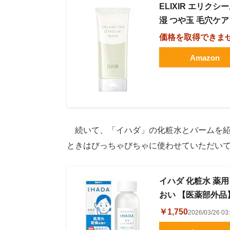
ELIXIR エリク
湿 つや玉 毛穴ケア
価格を取得できま
Amazon
続いて、「イハダ」の化粧水とバームを紹
ときはびっちゃびちゃに使わせていただい
イハダ 化粧水 薬用
おい 【医薬部外品】
￥1,750
2026/03/26 