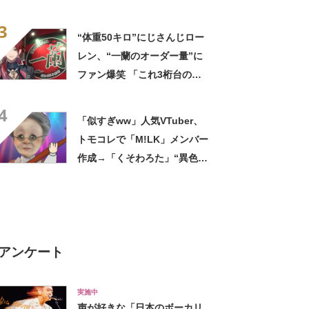
身 ハイレベルな再現度に
3
「これにはファンもにっこ
“体重50キロ”にじさんじロー
り」
レン、“一蘭のオーダー量”に
ファン爆笑 「これ3桁台の人
が食べる量なんよwww」「ぶ
4
っ飛んでる」
「似すぎww」人気VTuber、
トモコレで「M!LK」メンバー
作成→「くそわろた」“異色す
ぎる住人”たちにも反響「この
メンバー何wwwwww」
アンケート
実施中
声が好きな「日本のボーカリ