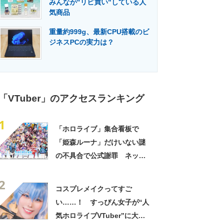
みんなが"リピ買い"している人
門メディア
建設×テクノロジーの最前線
気商品
重量約999g、最新CPU搭載のビ
ジネスPCの実力は？
「VTuber」のアクセスランキング
1
「ホロライブ」集合看板で
「姫森ルーナ」だけいない謎
の不具合で公式謝罪 ネット
では「るしあと間違えたので
2
は」の声
コスプレメイクってすご
い……！ すっぴん女子が“人
気ホロライブVTuber”に大変