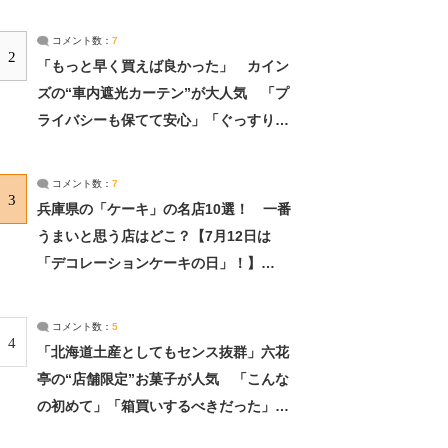
コメント数：
7
2
「もっと早く買えば良かった」 カイン
ズの“車内遮光カーテン”が大人気 「プ
ライバシーも保てて安心」「ぐっすり眠
れました」（2/2） | ライフ ねとらぼリ
サーチ：2ページ目
コメント数：
7
3
兵庫県の「ケーキ」の名店10選！ 一番
うまいと思う店はどこ？【7月12日は
「デコレーションケーキの日」！】
（2/4） | 兵庫県 ねとらぼリサーチ：2ペ
ージ目
コメント数：
5
4
「北海道土産としてもセンス抜群」六花
亭の“店舗限定”お菓子が人気 「こんな
の初めて」「箱買いするべきだった」
（1/2） | 北海道 ねとらぼリサーチ