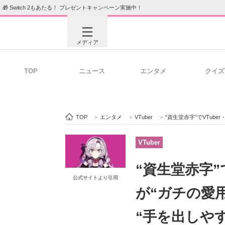
🎁 Switch 2もあたる！ プレゼントキャンペーン実施中！
メディア
TOP
ニュース
エンタメ
クイズ
注目記事を集めた総合ページ
ITの今
TOP
>
エンタメ
>
VTuber
>
“資生堂赤字”でVTuber・壱百満
ビジネスと働き方のヒント
AI活用
VTuber
“資生堂赤字”
公式サイトより引用
ITエンジニア向け専門サイト
企業向けI
が“ガチの愛
“手を出しや