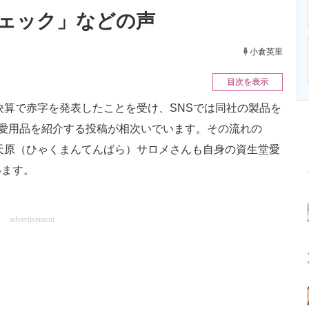
ニクス専門サイト
電子設計の基本と応用
エネルギーの専
ェック」などの声
小倉英里
目次を表示
決算で赤字を発表したことを受け、SNSでは同社の製品を
て愛用品を紹介する投稿が相次いでいます。その流れの
満天原（ひゃくまんてんばら）サロメさんも自身の資生堂愛
います。
advertisement