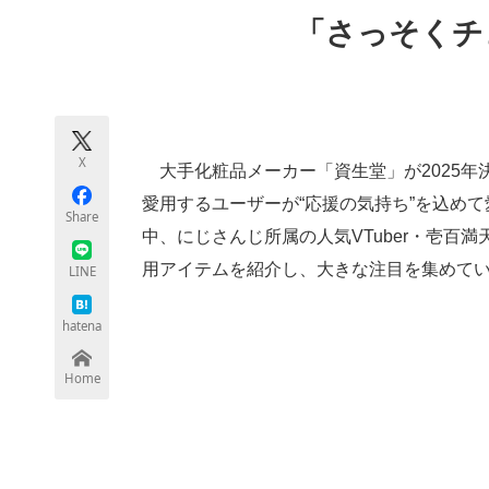
モノづくり技術者専門サイト
エレクトロ
「さっそくチ
ちょっと気になるネットの話題
X
大手化粧品メーカー「資生堂」が2025年
愛用するユーザーが“応援の気持ち”を込め
Share
中、にじさんじ所属の人気VTuber・壱百
用アイテムを紹介し、大きな注目を集めて
LINE
hatena
Home