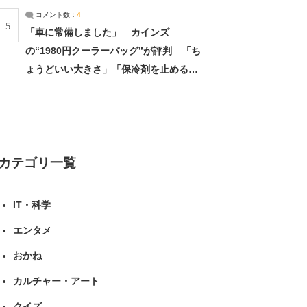
コメント数：
4
5
「車に常備しました」 カインズ
の“1980円クーラーバッグ”が評判 「ち
ょうどいい大きさ」「保冷剤を止めるベ
ルトが良い」（1/5） | ライフ ねとらぼ
リサーチ
カテゴリ一覧
IT・科学
エンタメ
おかね
カルチャー・アート
クイズ