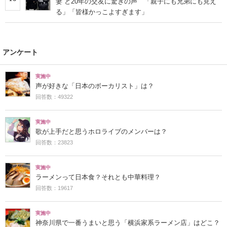
妻”と20年の交友に驚きの声 「親子にも兄弟にも見え
る」「皆様かっこよすぎます」
アンケート
実施中
声が好きな「日本のボーカリスト」は？
回答数：49322
実施中
歌が上手だと思うホロライブのメンバーは？
回答数：23823
実施中
ラーメンって日本食？それとも中華料理？
回答数：19617
実施中
神奈川県で一番うまいと思う「横浜家系ラーメン店」はどこ？