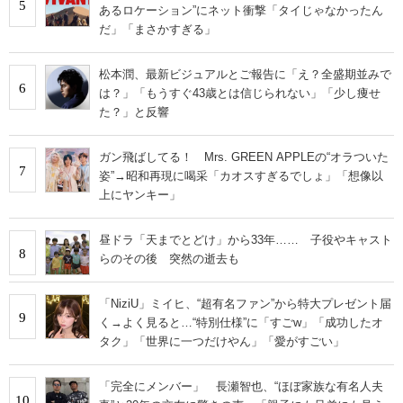
5
あるロケーション”にネット衝撃「タイじゃなかったん
だ」「まさかすぎる」
松本潤、最新ビジュアルとご報告に「え？全盛期並みで
6
は？」「もうすぐ43歳とは信じられない」「少し痩せ
た？」と反響
ガン飛ばしてる！ Mrs. GREEN APPLEの“オラついた
7
姿”→昭和再現に喝采「カオスすぎるでしょ」「想像以
上にヤンキー」
昼ドラ「天までとどけ」から33年…… 子役やキャスト
8
らのその後 突然の逝去も
「NiziU」ミイヒ、“超有名ファン”から特大プレゼント届
9
く→よく見ると…“特別仕様”に「すごw」「成功したオ
タク」「世界に一つだけやん」「愛がすごい」
「完全にメンバー」 長瀬智也、“ほぼ家族な有名人夫
10