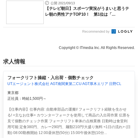
公開 2021/09/13
【テレビ朝日】スポーツ実況がうまいと思うテ
レ朝の男性アナTOP10！ 第1位は「...
Recommended by
Copyright © ITmedia Inc. All Rights Reserved.
求人情報
フォークリフト操縦・入出荷・個数チェック
UTエージェント株式会社 AGT南関東第二CU AGT厚木エリア 日野CL
東京都
正社員：時給1,500円～
【仕事内容】仕事内容: 自動車部品の運搬!/ フォークリフト経験を生かせ
る! <主なお仕事> カウンターフォークを使用して商品の入出荷作業 伝票を
見て個数のチェック作業 フォークリフト車体の点検業務 日勤時は食堂利
用可能 定食380円、カレー290円、麺類210円!大盛り無料 <1日の流れ> (日
勤) 08:00勤務開始 12:00昼休憩(50分) 15:00午後休憩(10分...