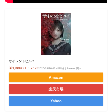
企業向けIT製品の総合サイト
IT製品の技術・比較・事例
製造業のIT導入・活用を支援
モノづくり技術者専門サイト
エレクトロニクス専門サイト
電子設計の基本と応用
サイレントヒルｆ
￥1,386
OFF：
￥123
2026/03/26 03:44時点｜Amazon調べ
エネルギーの専門メディア
Amazon
建設×テクノロジーの最前線
楽天市場
ちょっと気になるネットの話題
Yahoo