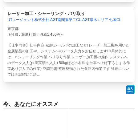
レーザー加工・シャーリング・バリ取り
UTエージェント株式会社 AGT南関東第二CU AGT厚木エリア 七国CL
東京都
正社員 / 派遣社員：時給1,450円～
【仕事内容】仕事内容: 磁気シールドの加工など! レーザー加工機を用いた
金属部品の加工や、システムへのデータ入力をお任せします! <具体的に
は…> シャーリング作業 バリ取り作業 レーザー加工機の操作 システムへ
のデータ入力(作業実績の入力) 50kgほどの材料を台車へ上げ下ろしする作
業あり(2人での作業) 空調完備!整理整頓された倉庫内作業です 詳細につい
ては面談時にご説...
今、あなたにオススメ