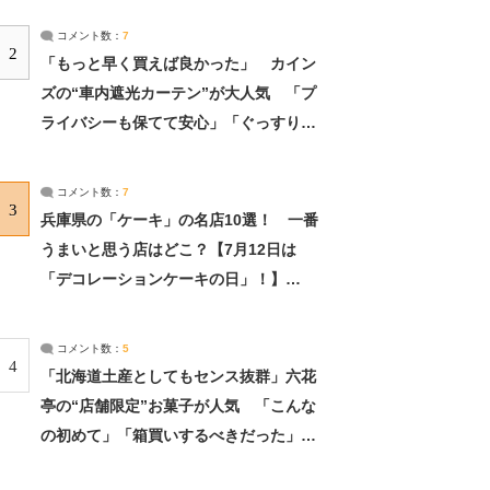
コメント数：
7
2
「もっと早く買えば良かった」 カイン
ズの“車内遮光カーテン”が大人気 「プ
ライバシーも保てて安心」「ぐっすり眠
れました」（2/2） | ライフ ねとらぼリ
サーチ：2ページ目
コメント数：
7
3
兵庫県の「ケーキ」の名店10選！ 一番
うまいと思う店はどこ？【7月12日は
「デコレーションケーキの日」！】
（2/4） | 兵庫県 ねとらぼリサーチ：2ペ
ージ目
コメント数：
5
4
「北海道土産としてもセンス抜群」六花
亭の“店舗限定”お菓子が人気 「こんな
の初めて」「箱買いするべきだった」
（1/2） | 北海道 ねとらぼリサーチ