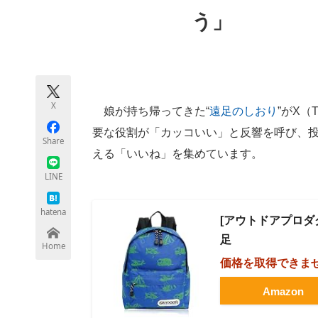
モノづくり技術者専門サイト
エレクトロ
う」
ちょっと気になるネットの話題
X
娘が持ち帰ってきた“
遠足のしおり
”がX（
要な役割が「カッコいい」と反響を呼び、投
Share
える「いいね」を集めています。
LINE
hatena
[アウトドアプロダク
足
Home
価格を取得できま
Amazon