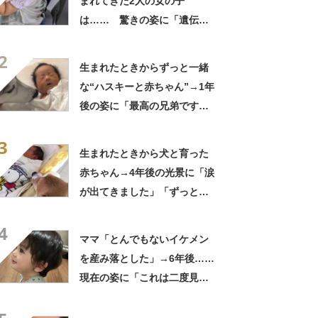
まれてきた2人の女の子
は…… 驚きの姿に「遺伝っ
て不思議ですね」
2
生まれたときからずっと一緒
な“ハスキーと赤ちゃん”→1年
後の姿に「最高の兄弟です
ね」「アカン泣いてまう」
3
生まれたときから犬と育った
赤ちゃん→4年後の光景に「涙
が出てきました」「ずっと見
守ってるんだな」
4
ママ「とんでもないイケメン
を産み落とした」→6年後……
現在の姿に「これは二度見す
る」「親バカではなくリアル
王子様」