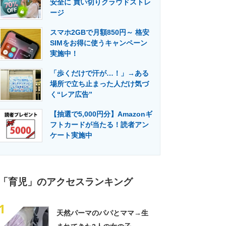
安全に 買い切りクラウドストレ
門メディア
建設×テクノロジーの最前線
ージ
スマホ2GBで月額850円～ 格安
SIMをお得に使うキャンペーン
実施中！
「歩くだけで汗が…！」→ある
場所で立ち止まった人だけ気づ
く“レア広告”
【抽選で5,000円分】Amazonギ
フトカードが当たる！読者アン
ケート実施中
「育児」のアクセスランキング
1
天然パーマのパパとママ→生