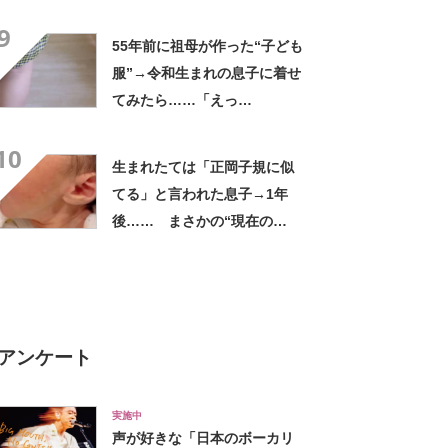
ン”に「センスしかない夫」
9
55年前に祖母が作った“子ども
服”→令和生まれの息子に着せ
てみたら……「えっ
ー!!」 “驚きの姿”に「半世
10
紀過ぎてるとは思えない」
生まれたては「正岡子規に似
てる」と言われた息子→1年
後…… まさかの“現在の
姿”に「人生何度目？」「イケ
メン確定」
アンケート
実施中
声が好きな「日本のボーカリ