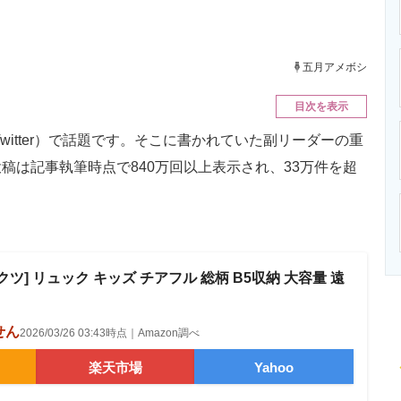
ニクス専門サイト
電子設計の基本と応用
エネルギーの専
五月アメボシ
目次を表示
Twitter）で話題です。そこに書かれていた副リーダーの重
稿は記事執筆時点で840万回以上表示され、33万件を超
ツ] リュック キッズ チアフル 総柄 B5収納 大容量 遠
せん
2026/03/26 03:43時点｜Amazon調べ
楽天市場
Yahoo