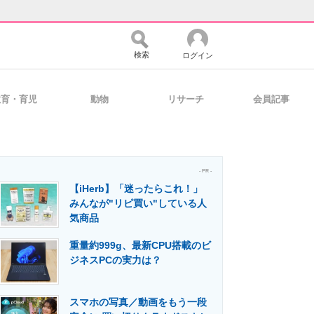
検索
ログイン
教育・育児
動物
リサーチ
会員記事
バイスの未来
好きが集まる 比べて選べる
- PR -
【iHerb】「迷ったらこれ！」
コミュニティ
マーケ×ITの今がよく分かる
みんなが"リピ買い"している人
気商品
重量約999g、最新CPU搭載のビ
・活用を支援
ジネスPCの実力は？
スマホの写真／動画をもう一段