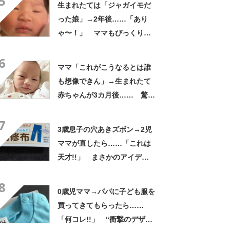
5
生まれたては「ジャガイモだ
った娘」→2年後……「あり
ゃ〜！」 ママもびっくり
な“現在の姿”に「すごい成
6
長」「こんなに変わるんだ
ママ「これがこうなるとは誰
ね」
も想像できん」→生まれたて
赤ちゃんが3カ月後…… 驚き
の成長姿に「信じられない」
7
「ただの天使か」
3歳息子の穴あきズボン→2児
ママが直したら……「これは
天才!!」 まさかのアイデア
に「真似したすぎる」「素
8
敵」
0歳児ママ→パパに子ども服を
買ってきてもらったら……
「何コレ!!」 “衝撃のデザイ