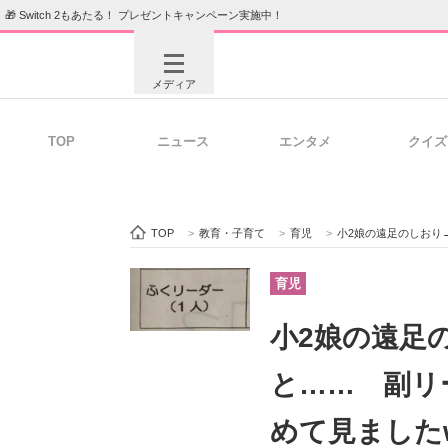
🎁 Switch 2もあたる！ プレゼントキャンペーン実施中！
メディア
TOP
ニュース
エンタメ
クイズ
注目記事を集めた総合ページ
ITの今
TOP
>
教育・子育て
>
育児
>
小2娘の遠足のしおり→ママ
ビジネスと働き方のヒント
AI活用
育児
小2娘の遠足
ITエンジニア向け専門サイト
企業向けI
と…… 副リ
めて見ました