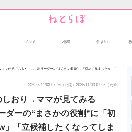
グルメ
地域
住まい
と未来を見通す
スマホと通信の最新トレンド
進化するPCとデ
が見てみると…… 副リーダーの“まさかの役割”に「初めて見ましたw」「立候補したくなってしまう」
のいまが分かる
企業ITのトレンドを詳説
経営リーダーの
2025/11/03 07:05（公開）
2025/11/03 07:05（更新）
のしおり→ママが見てみる
T製品の総合サイト
IT製品の技術・比較・事例
製造業のIT導入
ーダーの“まさかの役割”に「初
w」「立候補したくなってしま