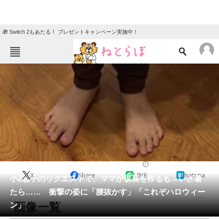
🎁 Switch 2もあたる！ プレゼントキャンペーン実施中！
ねとらぼメニュー
TOP
ニュース
エンタメ
クイズ
グルメ
地域
住まい
教育・育児
動物
リサーチ
育児
2025/10/25 08:30（公開）
X
Share
LINE
hatena
会員記事
小2息子のリクエストで、ママが仮装を作るも→いざ着
たら…… 衝撃の姿に「腰抜かす」「これぞハロウィー
メディア
画像一覧
ン」
注目記事を集めた総合ページ