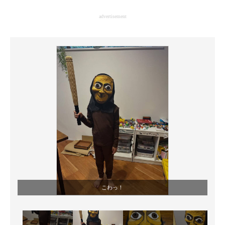
企業向けIT製品の総合サイト
advertisement
IT製品の技術・比較・事例
製造業のIT導入・活用を支援
モノづくり技術者専門サイト
エレクトロニクス専門サイト
電子設計の基本と応用
エネルギーの専門メディア
建設×テクノロジーの最前線
ちょっと気になるネットの話題
こわっ！