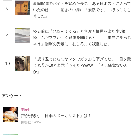
新聞配達のバイトを始めた長男、ある日ポストに入って
8
いたのは…… 驚きの中身に「素敵です」「ほっこりし
ました」
寝る前に「水飲んでくる」と何度も部屋を出た小5娘→
9
怪しんだママが、冷蔵庫を開けると……「本当に笑っち
ゃう」衝撃の光景に「むしろよく我慢した」
「振り返ったらミヤマクワガタぶら下げてた」→目を疑
10
う光景が18万表示「うそだろwww」「そこ痛覚ないん
か」
アンケート
実施中
声が好きな「日本のボーカリスト」は？
回答数：49579