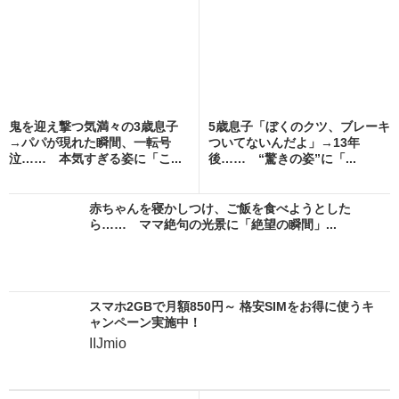
鬼を迎え撃つ気満々の3歳息子
5歳息子「ぼくのクツ、ブレーキ
→パパが現れた瞬間、一転号
ついてないんだよ」→13年
泣…… 本気すぎる姿に「こ...
後…… “驚きの姿”に「...
赤ちゃんを寝かしつけ、ご飯を食べようとした
ら…… ママ絶句の光景に「絶望の瞬間」...
スマホ2GBで月額850円～ 格安SIMをお得に使うキ
ャンペーン実施中！
IIJmio