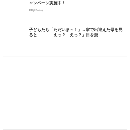
ャンペーン実施中！
PR(IIJmio)
子どもたち「ただいま～！」→家で出迎えた母を見
ると…… 「えっ？ えっ？」目を疑...