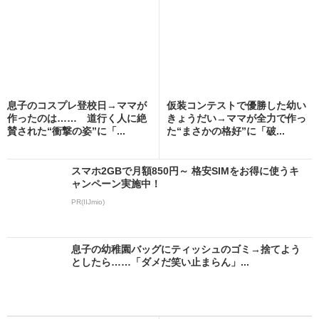
息子のコスプレ登校日→ママが
仮装コンテストで優勝した幼い
作ったのは…… 道行く人に絶
きょうだい→ママが全力で作っ
賛された“衝撃の姿”に「...
た“まさかの格好”に「破...
スマホ2GBで月額850円～ 格安SIMをお得に使うキ
ャンペーン実施中！
PR(IIJmio)
息子の幼稚園バッグにティッシュのゴミ→捨てよう
としたら……「ダメだ笑い止まらん」...