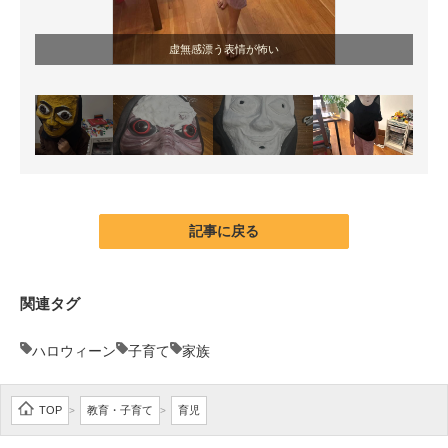
虚無感漂う表情が怖い
記事に戻る
関連タグ
ハロウィーン
子育て
家族
TOP
教育・子育て
育児
>
>