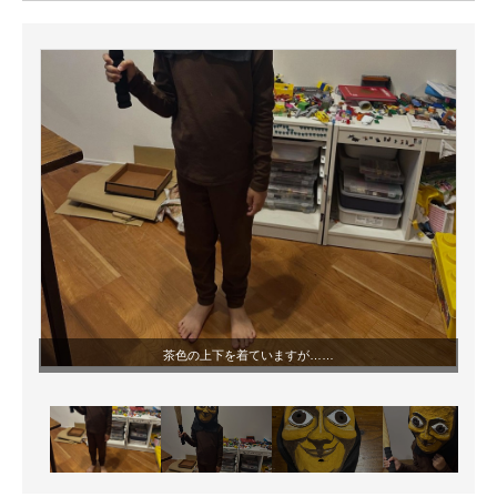
ITの今と未来を見通す
スマホと通信の最新トレンド
進化するPCとデバイスの未来
好きが集まる 比べて選べる
ビジネスと働き方のヒント
AI活用のいまが分かる
企業ITのトレンドを詳説
茶色の上下を着ていますが……
経営リーダーのコミュニティ
マーケ×ITの今がよく分かる
ITエンジニア向け専門サイト