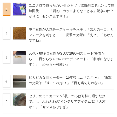
ユニクロで買った790円Tシャツ→漂白剤にドボンして数
3
時間後…… 「劇的にカッコよくなっとる」驚きの仕上
がりに「センス良すぎ！」
中年女性が人気チーズケーキを入手→「ほんの一口」と
4
フォークを刺すと…… 衝撃の光景に「え？」「あかん
ですね」
50代・80キロ女性がGUの“2990円スカート”を着た
5
ら……目からウロコのコーディネートに「参考になりま
す！」「めっちゃ可愛い」
ピカピカなIHヒーター→15年後……「こえ〜」 “衝撃
6
の光景”に「すごいです！」「目も当てられない」
セリアのミニカーテン6枚、つっぱり棒に通すだけ
7
で…… ふわふわの“インテリアアイテム”に「天才
か！」「センスありすぎ」