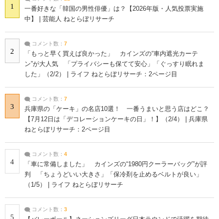
1
一番好きな「韓国の男性俳優」は？【2026年版・人気投票実施
中】 | 芸能人 ねとらぼリサーチ
コメント数：
7
2
「もっと早く買えば良かった」 カインズの“車内遮光カーテ
ン”が大人気 「プライバシーも保てて安心」「ぐっすり眠れま
した」（2/2） | ライフ ねとらぼリサーチ：2ページ目
コメント数：
7
3
兵庫県の「ケーキ」の名店10選！ 一番うまいと思う店はどこ？
【7月12日は「デコレーションケーキの日」！】（2/4） | 兵庫県
ねとらぼリサーチ：2ページ目
コメント数：
4
4
「車に常備しました」 カインズの“1980円クーラーバッグ”が評
判 「ちょうどいい大きさ」「保冷剤を止めるベルトが良い」
（1/5） | ライフ ねとらぼリサーチ
コメント数：
3
5