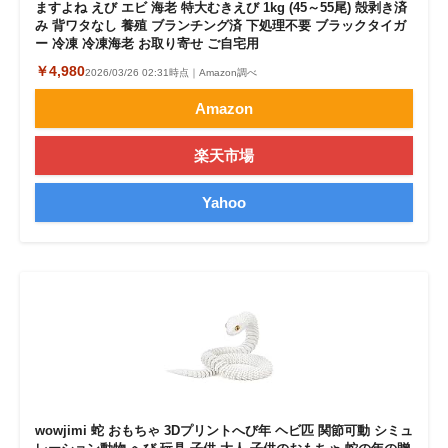
ますよね えび エビ 海老 特大むきえび 1kg (45～55尾) 殻剥き済
み 背ワタなし 養殖 ブランチング済 下処理不要 ブラックタイガ
ー 冷凍 冷凍海老 お取り寄せ ご自宅用
￥4,980
2026/03/26 02:31時点｜Amazon調べ
Amazon
楽天市場
Yahoo
wowjimi 蛇 おもちゃ 3Dプリントへび年 ヘビ匹 関節可動 シミュ