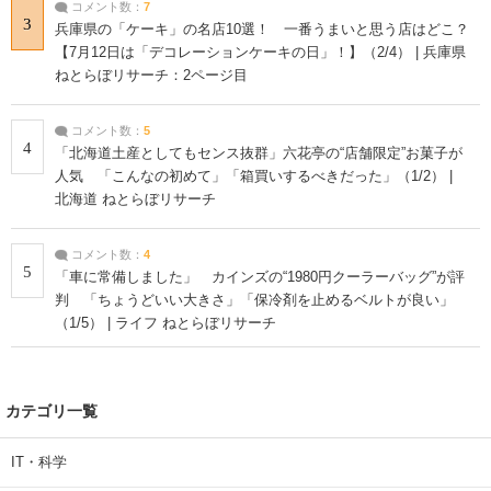
コメント数：
7
3
兵庫県の「ケーキ」の名店10選！ 一番うまいと思う店はどこ？
【7月12日は「デコレーションケーキの日」！】（2/4） | 兵庫県
ねとらぼリサーチ：2ページ目
コメント数：
5
4
「北海道土産としてもセンス抜群」六花亭の“店舗限定”お菓子が
人気 「こんなの初めて」「箱買いするべきだった」（1/2） |
北海道 ねとらぼリサーチ
コメント数：
4
5
「車に常備しました」 カインズの“1980円クーラーバッグ”が評
判 「ちょうどいい大きさ」「保冷剤を止めるベルトが良い」
（1/5） | ライフ ねとらぼリサーチ
カテゴリ一覧
IT・科学