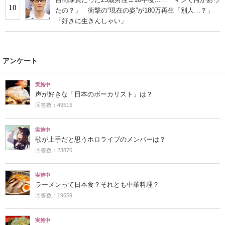
10
たの？」 衝撃の“現在の姿”が180万再生「別人…？」
「好きに生きんしゃい」
アンケート
実施中
声が好きな「日本のボーカリスト」は？
回答数：49515
実施中
歌が上手だと思うホロライブのメンバーは？
回答数：23876
実施中
ラーメンって日本食？それとも中華料理？
回答数：19659
実施中