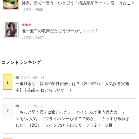
神奈川県で一番うまいと思う「横浜家系ラーメン店」はどこ？
回答数：8509
実施中
唯一無二の歌声だと思うボーカリストは？
回答数：8107
コメントランキング
コメント数：
21
1
一番好きな「韓国の男性俳優」は？【2026年版・人気投票実施
中】 | 芸能人 ねとらぼリサーチ
コメント数：
7
2
「もっと早く買えば良かった」 カインズの“車内遮光カーテ
ン”が大人気 「プライバシーも保てて安心」「ぐっすり眠れま
した」（2/2） | ライフ ねとらぼリサーチ：2ページ目