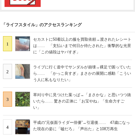
「ライフスタイル」のアクセスランキング
セカストに50着以上の服を買取依頼→渡されたレシート
1
は…… 「支払いまで何日か待たされた」衝撃的な光景
に「この値段はヤバすぎ」
ライブに行く道中でサンダルが崩壊→裸足で困っていた
2
ら…… 「かっこ良すぎ」まさかの展開に感動「こうい
う人に私もなりたい」
草刈り中に見つけた葉っぱ→「まさかな」と思いつつ抜
3
いたら…… 驚きの正体に「お宝やね」「生命力すご
い」
平成の“元仮面ライダー俳優”→引退後…… 47歳になっ
4
た現在の姿に「嘘だろ」「声出た」と108万再生