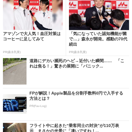
アマゾンで大人気！血圧対策は
「気になっていた認知機能が菌
コーヒーに足してみて
で…」森永が開発。感動の70代
続出
PR(森永乳業)
PR(森永乳業)
道路にデカい瀕死のヘビ→近付いた瞬間…… 「こ
れは焦る！」驚きの展開に「パニック...
FPが解説！Apple製品を分割手数料0円で入手する
方法とは？
PR(Fav-Log)
フライト中に起きた“乗客同士の対決”が110万表
示 まさかの光景に「凄いですね！...