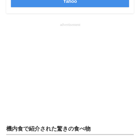
Yahoo
企業向けIT製品の総合サイト
IT製品の技術・比較・事例
advertisement
製造業のIT導入・活用を支援
モノづくり技術者専門サイト
エレクトロニクス専門サイト
電子設計の基本と応用
エネルギーの専門メディア
建設×テクノロジーの最前線
ちょっと気になるネットの話題
機内食で紹介された驚きの食べ物