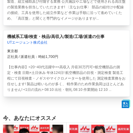
製造、組立補助及び付随する業務 公共施設や工場などで使用される高圧盤
の製造業務を担当していただきます! 〈主なお仕事〉 部品の組付けや配線
の接続、工具を使用した組立作業など 作業は手順に沿って進めていくた
め、「高圧盤」と聞くと専門的なイメージがありますが...
機械系工場/検査・検品/高収入/製造/工場/派遣の仕事
UTエージェント株式会社
東京都
正社員 / 派遣社員：時給1,700円
【仕事内容】<20~40代活躍中><高収入 月収30万円可>航空機部品の測
定・検査 日勤×土日休み 年休124日!
航空機部品の目視・測定検査 製造工
程にて目視検査・ノギスやマイクロメーターを使用した 測定検査業務をお
任せします! 製品は軽いものが多く、 軽作業のため作業負荷はほとんどあ
りません! <1日の流れ> 08:10 出社・朝礼 08:10 作業開始 12:10 ...
今、あなたにオススメ