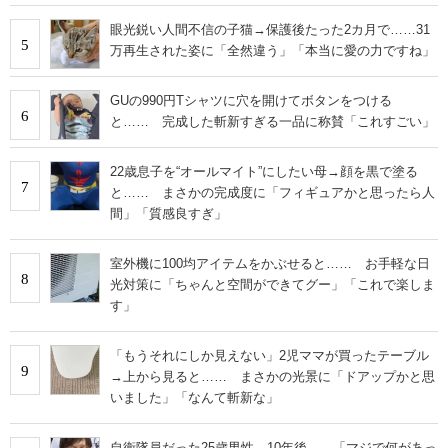
眼光鋭い人間不信の子猫→保護後たった2カ月で……31
5
万再生された姿に「全然違う」「本当に愛の力ですね」
GUの990円Tシャツに穴を開けてボタンをつける
6
と…… 完成した斬新すぎる一品に称賛「これすごい」
22歳息子を“オールマイト”にしたい母→顔を黒で塗る
7
と…… まさかの完成度に「フィギュアかと思ったら人
間」「質感良すぎ」
室外機に100均アイテムをかぶせると…… お手軽な日
8
光対策に「ちゃんと空間ができてグー」「これで楽しま
す」
「もうそれにしか見えない」2児ママが買ったテーブル
9
→上から見ると…… まさかの光景に「ドアップかと思
いました」「なんて斬新な」
自衛隊員だった25歳男性→10年後……「マジで何があっ