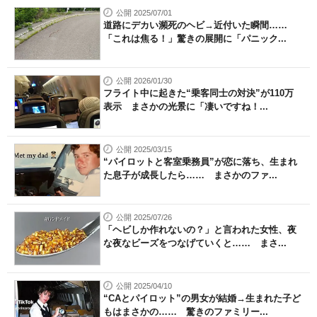
公開 2025/07/01
道路にデカい瀕死のヘビ→近付いた瞬間……
「これは焦る！」驚きの展開に「パニック...
公開 2026/01/30
フライト中に起きた“乗客同士の対決”が110万
表示 まさかの光景に「凄いですね！...
公開 2025/03/15
“パイロットと客室乗務員”が恋に落ち、生まれ
た息子が成長したら…… まさかのファ...
公開 2025/07/26
「ヘビしか作れないの？」と言われた女性、夜
な夜なビーズをつなげていくと…… まさ...
公開 2025/04/10
“CAとパイロット”の男女が結婚→生まれた子ど
もはまさかの…… 驚きのファミリー...