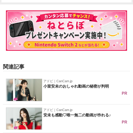
関連記事
アドビ｜CanCam.jp
小室安未のおしゃれ動画の秘密が判明
PR
アドビ｜CanCam.jp
安未も感動♡唯一無二の動画が作れる♪
PR