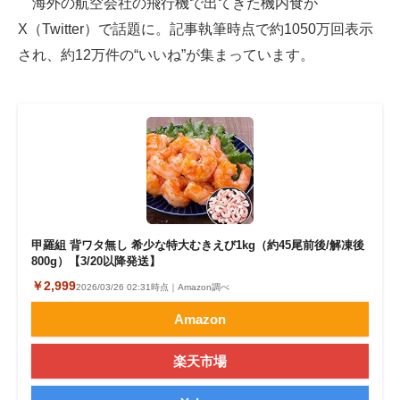
海外の航空会社の飛行機で出てきた機内食が
X（Twitter）で話題に。記事執筆時点で約1050万回表示
ITの今と未来を見通す
され、約12万件の“いいね”が集まっています。
スマホと通信の最新トレンド
進化するPCとデバイスの未来
好きが集まる 比べて選べる
ビジネスと働き方のヒント
AI活用のいまが分かる
甲羅組 背ワタ無し 希少な特大むきえび1kg（約45尾前後/解凍後
800g）【3/20以降発送】
企業ITのトレンドを詳説
￥2,999
2026/03/26 02:31時点｜Amazon調べ
経営リーダーのコミュニティ
Amazon
マーケ×ITの今がよく分かる
楽天市場
ITエンジニア向け専門サイト