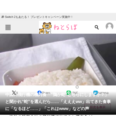
🎁 Switch 2もあたる！ プレゼントキャンペーン実施中！
ねとらぼメニュー
TOP
ニュース
エンタメ
クイズ
グルメ
地域
住まい
教育・育児
動物
リサーチ
ライフスタイル
2025/10/25 11:05（公開）
X
Share
LINE
hatena
会員記事
中国の飛行機の機内食「“鶏か蛇”どちらにしますか？」
と聞かれ“蛇”を選んだら……「えええww」出てきた食事
メディア
目次を表示
に「なるほど……」「これはwww」などの声
注目記事を集めた総合ページ