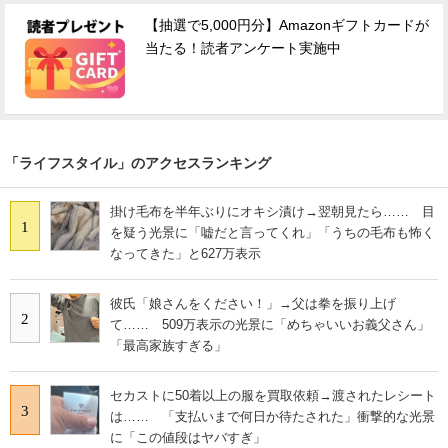
【抽選で5,000円分】Amazonギフトカードが
当たる！読者アンケート実施中
「ライフスタイル」のアクセスランキング
掛け毛布を半年ぶりにオキシ漬け→翌朝見たら…… 目
1
を疑う光景に「嘘だと言ってくれ」「うちの毛布も怖く
なってきた」と627万表示
彼氏「娘さんをください！」→父は拳を振り上げ
2
て…… 509万表示の光景に「めちゃいいお義父さん」
「最高家族すぎる」
セカストに50着以上の服を買取依頼→渡されたレシート
3
は…… 「支払いまで何日か待たされた」衝撃的な光景
に「この値段はヤバすぎ」