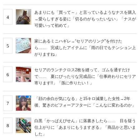
あまりにも「買って～」と言っているようなナスを購入
4
→愛らしすぎる姿に「切るのがもったいない」「ナスが
可愛いって初めて」
家にあるミニハギレ→“セリアのリング”を付けた
5
ら…… 完成したアイテムに「雨の日でもテンション上
がりますね」
セリアのランチクロス2枚を縫って、ゴムを通すだけ
6
で…… 夏にぴったりな完成品に「仕事終わりにセリア
寄ります!!」「孫に作りたい！」
「顔の余白が気になる」と15キロ減量した女性→2年
7
後、驚きのビフォーアフターに「こんなに変わるのか」
白黒「かっぱえびせん」に落書きしたら…… 目を疑う
8
仕上がりに「あまりにもうますぎる」「商品かと思いま
した」