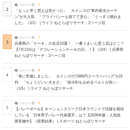
コメント数：
7
2
「もっと早く買えば良かった」 カインズの“車内遮光カーテ
ン”が大人気 「プライバシーも保てて安心」「ぐっすり眠れま
した」（2/2） | ライフ ねとらぼリサーチ：2ページ目
コメント数：
7
3
兵庫県の「ケーキ」の名店10選！ 一番うまいと思う店はどこ？
【7月12日は「デコレーションケーキの日」！】（2/4） | 兵庫県
ねとらぼリサーチ：2ページ目
コメント数：
4
4
「車に常備しました」 カインズの“1980円クーラーバッグ”が評
判 「ちょうどいい大きさ」「保冷剤を止めるベルトが良い」
（1/5） | ライフ ねとらぼリサーチ
コメント数：
3
5
【バレーボール】ネーションズリーグ日本ラウンドで活躍を期待
している「日本男子バレー代表選手」は？【2026年版・人気投
票実施中】（投票結果） | スポーツ ねとらぼリサーチ