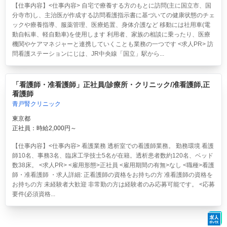
【仕事内容】<仕事内容> 自宅で療養する方のもとに訪問(主に国立市、国
分寺市)し、主治医が作成する訪問看護指示書に基づいての健康状態のチェ
ックや療養指導、服薬管理、医療処置、身体介護など 移動には社用車(電
動自転車、軽自動車)を使用します 利用者、家族の相談に乗ったり、医療
機関やケアマネジャーと連携していくことも業務の一つです <求人PR> 訪
問看護ステーションにじは、JR中央線「国立」駅から...
「看護師・准看護師」正社員/診療所・クリニック/准看護師,正
看護師
青戸腎クリニック
東京都
正社員：時給2,000円～
【仕事内容】<仕事内容> 看護業務 透析室での看護師業務。 勤務環境 看護
師10名、事務3名、臨床工学技士5名が在籍。透析患者数約120名、ベッド
数38床。 <求人PR> <雇用形態>正社員 <雇用期間の有無>なし <職種>看護
師・准看護師 ・求人詳細: 正看護師の資格をお持ちの方 准看護師の資格を
お持ちの方 未経験者大歓迎 非常勤の方は経験者のみ応募可能です。 <応募
要件(必須資格...