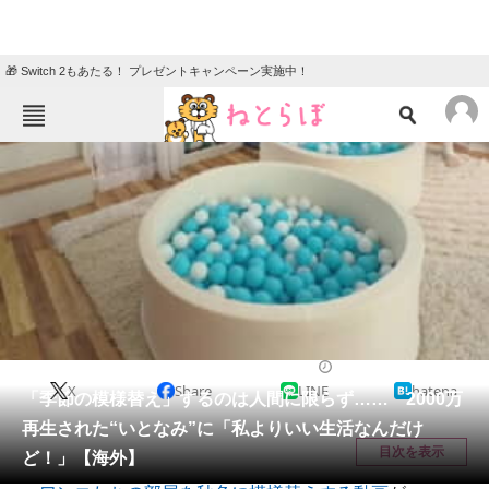
🎁 Switch 2もあたる！ プレゼントキャンペーン実施中！
ねとらぼメニュー
TOP
ニュース
エンタメ
クイズ
グルメ
地域
住まい
教育・育児
動物
リサーチ
犬
2025/11/02 11:45（公開）
X
Share
LINE
hatena
会員記事
「季節の模様替え」するのは人間に限らず…… 2000万
再生された“いとなみ”に「私よりいい生活なんだけ
メディア
目次を表示
ど！」【海外】
注目記事を集めた総合ページ