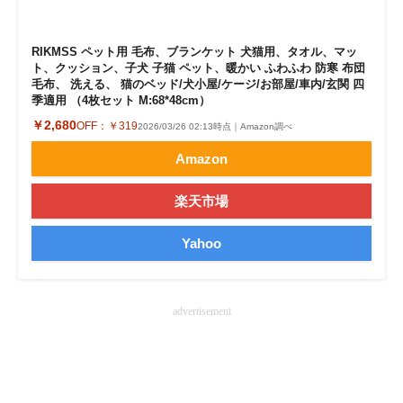
企業向けIT製品の総合サイト
RIKMSS ペット用 毛布、ブランケット 犬猫用、タオル、マッ
IT製品の技術・比較・事例
ト、クッション、子犬 子猫 ペット、暖かい ふわふわ 防寒 布団
毛布、 洗える、 猫のベッド/犬小屋/ケージ/お部屋/車内/玄関 四
製造業のIT導入・活用を支援
季適用 （4枚セット M:68*48cm）
￥2,680
OFF：
￥319
2026/03/26 02:13時点｜Amazon調べ
モノづくり技術者専門サイト
Amazon
エレクトロニクス専門サイト
楽天市場
電子設計の基本と応用
Yahoo
エネルギーの専門メディア
建設×テクノロジーの最前線
advertisement
ちょっと気になるネットの話題