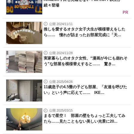
続々登場
PR
公開 2024/11/11
推しを愛するオタク女子大生が模様替えをした
ら…… 憧れが詰まったお部屋完成に「天...
公開 2024/11/28
実家暮らしのオタク女性、“漫画が今にも崩れそ
う”な部屋を模様替えすると…… 驚き...
公開 2025/04/26
11歳息子の4.5畳の子ども部屋、「友達を呼びた
い」という声に応えて…… IKE...
公開 2025/03/15
まるで星空！ 部屋の壁をちょっと工夫してみ
たら……見たこともない美しい光景に20...