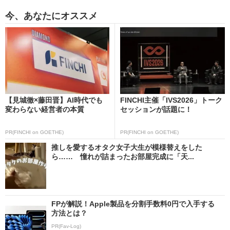
今、あなたにオススメ
【見城徹×藤田晋】AI時代でも
FINCHI主催「IVS2026」トーク
変わらない経営者の本質
セッションが話題に！
PR(FINCHI on GOETHE)
PR(FINCHI on GOETHE)
推しを愛するオタク女子大生が模様替えをした
ら…… 憧れが詰まったお部屋完成に「天...
FPが解説！Apple製品を分割手数料0円で入手する
方法とは？
PR(Fav-Log)