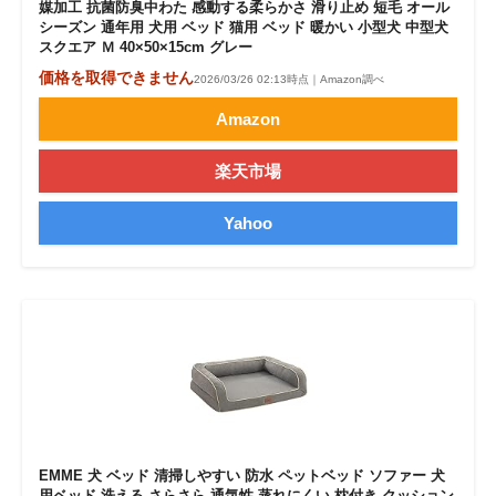
媒加工 抗菌防臭中わた 感動する柔らかさ 滑り止め 短毛 オール
シーズン 通年用 犬用 ベッド 猫用 ベッド 暖かい 小型犬 中型犬
スクエア Ｍ 40×50×15cm グレー
価格を取得できません
2026/03/26 02:13時点｜Amazon調べ
Amazon
楽天市場
Yahoo
EMME 犬 ベッド 清掃しやすい 防水 ペットベッド ソファー 犬
用ベッド 洗える さらさら 通気性 蒸れにくい 枕付き クッション