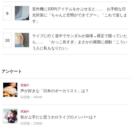
室外機に100均アイテムをかぶせると…… お手軽な日
9
光対策に「ちゃんと空間ができてグー」「これで楽しま
す」
ライブに行く道中でサンダルが崩壊→裸足で困っていた
10
ら…… 「かっこ良すぎ」まさかの展開に感動「こうい
う人に私もなりたい」
アンケート
実施中
声が好きな「日本のボーカリスト」は？
回答数：49548
実施中
歌が上手だと思うホロライブのメンバーは？
回答数：23888