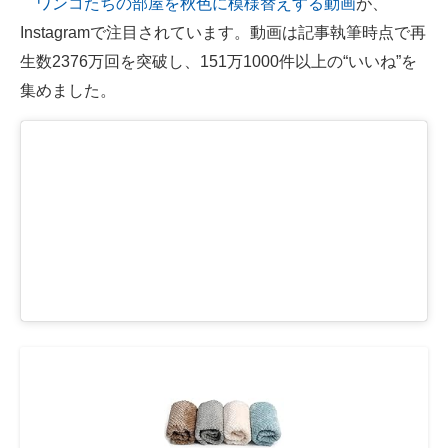
ワンコたちの部屋を秋色に模様替えする動画
が、
Instagramで注目されています。動画は記事執筆時点で再
ITの今と未来を見通す
生数2376万回を突破し、151万1000件以上の“いいね”を
スマホと通信の最新トレンド
集めました。
進化するPCとデバイスの未来
好きが集まる 比べて選べる
ビジネスと働き方のヒント
AI活用のいまが分かる
企業ITのトレンドを詳説
経営リーダーのコミュニティ
マーケ×ITの今がよく分かる
ITエンジニア向け専門サイト