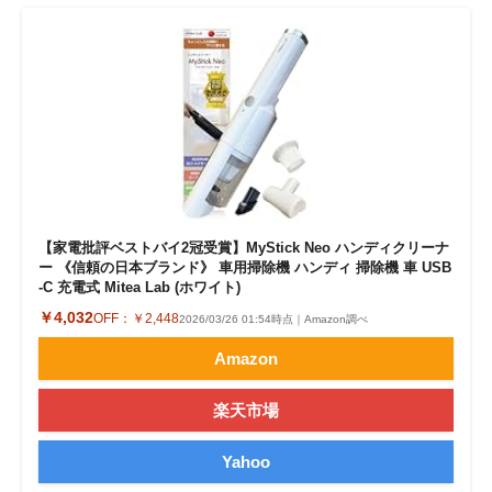
企業向けIT製品の総合サイト
IT製品の技術・比較・事例
製造業のIT導入・活用を支援
モノづくり技術者専門サイト
エレクトロニクス専門サイト
【家電批評ベストバイ2冠受賞】MyStick Neo ハンディクリーナ
電子設計の基本と応用
ー 《信頼の日本ブランド》 車用掃除機 ハンディ 掃除機 車 USB
-C 充電式 Mitea Lab (ホワイト)
エネルギーの専門メディア
￥4,032
OFF：
￥2,448
2026/03/26 01:54時点｜Amazon調べ
Amazon
建設×テクノロジーの最前線
ちょっと気になるネットの話題
楽天市場
Yahoo