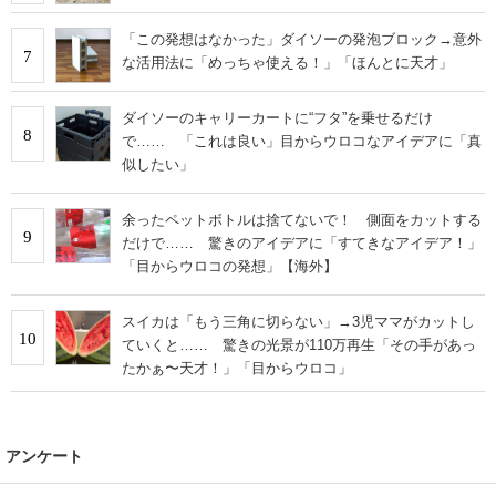
「この発想はなかった」ダイソーの発泡ブロック→意外
7
な活用法に「めっちゃ使える！」「ほんとに天才」
ダイソーのキャリーカートに“フタ”を乗せるだけ
8
で…… 「これは良い」目からウロコなアイデアに「真
似したい」
余ったペットボトルは捨てないで！ 側面をカットする
9
だけで…… 驚きのアイデアに「すてきなアイデア！」
「目からウロコの発想」【海外】
スイカは「もう三角に切らない」→3児ママがカットし
10
ていくと…… 驚きの光景が110万再生「その手があっ
たかぁ〜天才！」「目からウロコ」
アンケート