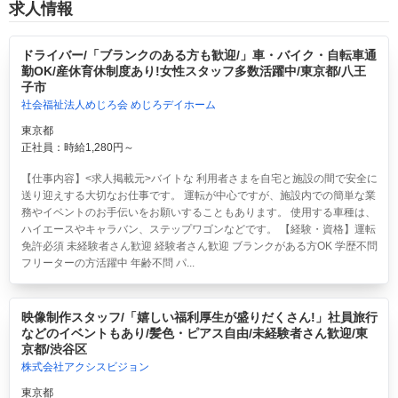
求人情報
ドライバー/「ブランクのある方も歓迎/」車・バイク・自転車通
勤OK/産休育休制度あり!女性スタッフ多数活躍中/東京都/八王
子市
社会福祉法人めじろ会 めじろデイホーム
東京都
正社員：時給1,280円～
【仕事内容】<求人掲載元>バイトな 利用者さまを自宅と施設の間で安全に
送り迎えする大切なお仕事です。 運転が中心ですが、施設内での簡単な業
務やイベントのお手伝いをお願いすることもあります。 使用する車種は、
ハイエースやキャラバン、ステップワゴンなどです。 【経験・資格】運転
免許必須 未経験者さん歓迎 経験者さん歓迎 ブランクがある方OK 学歴不問
フリーターの方活躍中 年齢不問 パ...
映像制作スタッフ/「嬉しい福利厚生が盛りだくさん!」社員旅行
などのイベントもあり/髪色・ピアス自由/未経験者さん歓迎/東
京都/渋谷区
株式会社アクシスビジョン
東京都