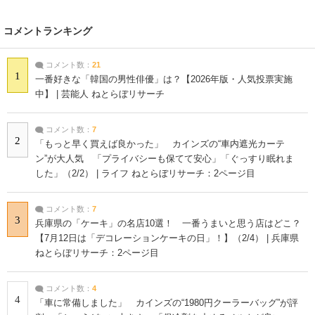
コメントランキング
コメント数：
21
1
一番好きな「韓国の男性俳優」は？【2026年版・人気投票実施
中】 | 芸能人 ねとらぼリサーチ
コメント数：
7
2
「もっと早く買えば良かった」 カインズの“車内遮光カーテ
ン”が大人気 「プライバシーも保てて安心」「ぐっすり眠れま
した」（2/2） | ライフ ねとらぼリサーチ：2ページ目
コメント数：
7
3
兵庫県の「ケーキ」の名店10選！ 一番うまいと思う店はどこ？
【7月12日は「デコレーションケーキの日」！】（2/4） | 兵庫県
ねとらぼリサーチ：2ページ目
コメント数：
4
4
「車に常備しました」 カインズの“1980円クーラーバッグ”が評