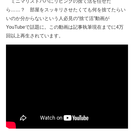
ミニマリストパパにリビングの捨て活を任せた
ら……？ 部屋をスッキリさせたくても何を捨てたらい
ITの今と未来を見通す
いのか分からないという人必見の“捨て活”動画が
スマホと通信の最新トレンド
YouTubeで話題に。この動画は記事執筆現在までに4万
回以上再生されています。
進化するPCとデバイスの未来
好きが集まる 比べて選べる
ビジネスと働き方のヒント
AI活用のいまが分かる
企業ITのトレンドを詳説
経営リーダーのコミュニティ
マーケ×ITの今がよく分かる
ITエンジニア向け専門サイト