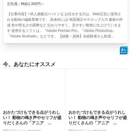
正社員：時給1,300円～
【仕事内容】<求人掲載元>バイトな お任せするのは、Web広告に使用さ
れる動画の編集業務です。 具体的には/ 画質補正やテロップ入力 素材の作
成 色や明るさの調整など 伝わりやすく、見やすい動画に仕上げていきま
す 使用するソフトは、『Adobe Premier Pro』『Adobe Photoshop』
『Adobe Illustrator』などです。 【経験・資格】未経験者さん歓迎...
今、あなたにオススメ
おかたづけもできる点がうれし
おかたづけもできる点がうれし
い！ 動物の鳴き声やセリフが盛
い！ 動物の鳴き声やセリフが盛
りだくさんの「アニア ...
りだくさんの「アニア ...
PR(タカラトミー｜Hugkum)
PR(タカラトミー｜Hugkum)