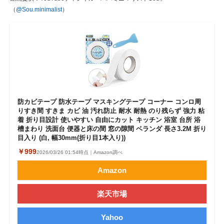
（
@Sou.minimalist
）
防カビテープ 防水テープ マスキングテープ コーナー コンロ周
りすき間 すきま カビ 油 汚れ防止 耐水 耐熱 のり残らず 強力 粘
着 折り目設計 使いやすい 自由にカット キッチン 浴室 台所 浴
槽まわり 洗面台 便器と床の間 窓の隙間 ベランダ 長さ3.2M 折り
目入り (白, 幅30mm(折り目1本入り))
￥999
2026/03/26 01:54時点｜Amazon調べ
Amazon
楽天市場
Yahoo