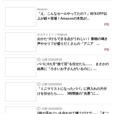
Amazon
「え、こんなセールやってたの？」80％OFF以
上が続々登場！Amazonの本気が...
PR
タカラトミー｜Hugkum
おかたづけもできる点がうれしい！ 動物の鳴き
声やセリフが盛りだくさんの「アニア ...
PR
公開 2025/09/18
パパに4カ月“捨て活”を任せたら…… まさかの
結果に「小さいお子さんがいるのに」...
公開 2025/09/04
「ミニマリストになったパパ」に押入れの片付
けを任せたら…… 3時間後の“光景”に...
公開 2025/08/29
2枚の手ぬぐいを合わせて縫うだけで……「すご