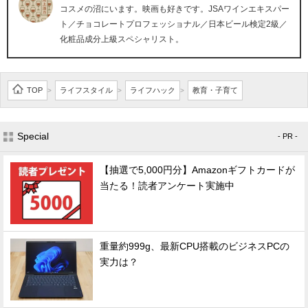
コスメの沼にいます。映画も好きです。JSAワインエキスパー
ト／チョコレートプロフェッショナル／日本ビール検定2級／
化粧品成分上級スペシャリスト。
TOP
ライフスタイル
ライフハック
教育・子育て
>
>
>
Special
- PR -
【抽選で5,000円分】Amazonギフトカードが
当たる！読者アンケート実施中
重量約999g、最新CPU搭載のビジネスPCの
実力は？