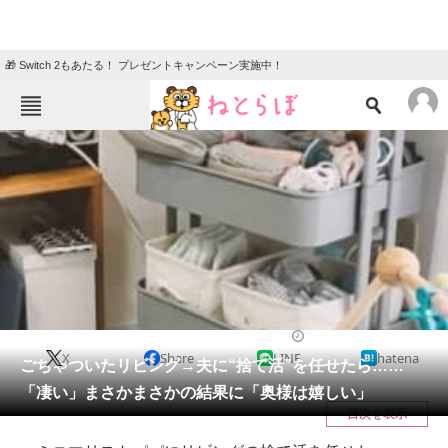
🎁 Switch 2もあたる！ プレゼントキャンペーン実施中！
ねとらぼメニュー
TOP
ニュース
エンタメ
クイズ
グルメ
地域
住まい
教育・育児
動物
リサーチ
教育・子育て
2025/10/31 10:45（公開）
X
Share
LINE
hatena
会員記事
ごちゃついたリビング→夫に“捨て活”を任せたら……
「凄い」まさかまさかの結果に「奥様は嬉しい」
メディア
目次を表示
注目記事を集めた総合ページ