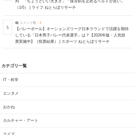
判 「ちょうどいい大きさ」「保冷剤を止めるベルトが良い」
（1/5） | ライフ ねとらぼリサーチ
コメント数：
3
5
【バレーボール】ネーションズリーグ日本ラウンドで活躍を期待
している「日本男子バレー代表選手」は？【2026年版・人気投
票実施中】（投票結果） | スポーツ ねとらぼリサーチ
カテゴリ一覧
IT・科学
エンタメ
おかね
カルチャー・アート
クイズ