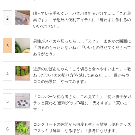
眠っている手ぬぐい、パタパタ折るだけで……「これ最
2
高です」 予想外の便利アイテムに「縫わずに作れるの
いいですね！」
男性がスイカを切ったら……「え？」 まさかの断面に
3
「切るのもったいないね」「いいもの見せてくださって
ありがとう」
近所のおばあちゃん「こう切ると食べやすいよ〜」→教
4
わった“スイカの切り方”を試してみると…… 目からウ
ロコの光景に「やってみます」
「ロルバーン初心者さん、これ見て！」 使い勝手がガ
5
ラッと変わる“便利グッズ”4選に「天才すぎ」「買いま
す！」
コンクリートの隙間から何度も生える雑草→便利グッズ
6
でスッキリ解決「なるほど」「参考になります」