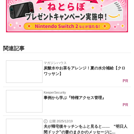
関連記事
マガジンハウス
炭酸水やお茶をアレンジ！夏の水分補給【クロ
ワッサン】
PR
KeeperSecurity
事例から学ぶ『特権アクセス管理』
PR
公開 2025/12/19
夫が帰宅後キッチンをふと見ると…… “明日人
間ドック”の妻のまさかのメッセージに...