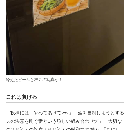
冷えたビールと枝豆の写真が！
これは負ける
投稿には「やめてあげてww」「酒を自制しようとする
夫の決意を削ぐ妻という珍しい組み合わせ笑」「大切な
のはお酒との対立よりお酒との融和です(笑)」「なにし