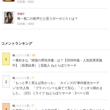
回答数：8502
実施中
唯一無二の歌声だと思うボーカリストは？
回答数：8060
コメントランキング
コメント数：
20
1
一番好きな「韓国の男性俳優」は？【2026年版・人気投票実施
中】（投票結果） | 芸能人 ねとらぼリサーチ
コメント数：
7
2
「もっと早く買えば良かった」 カインズの“車内遮光カーテ
ン”が大人気 「プライバシーも保てて安心」「ぐっすり眠れま
した」（2/2） | ライフ ねとらぼリサーチ：2ページ目
コメント数：
7
3