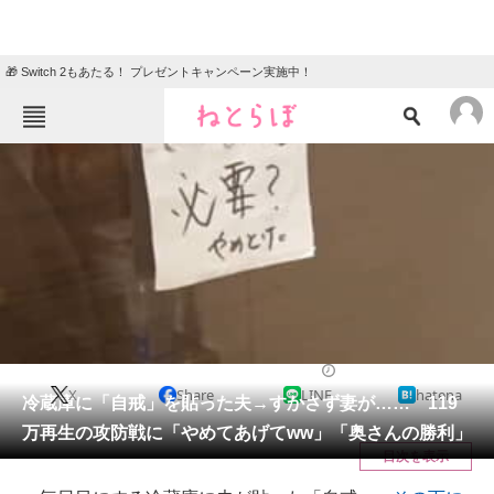
🎁 Switch 2もあたる！ プレゼントキャンペーン実施中！
ねとらぼメニュー
TOP
ニュース
エンタメ
クイズ
グルメ
地域
住まい
教育・育児
動物
リサーチ
ライフハック
2025/11/06 08:30（公開）
X
Share
LINE
hatena
会員記事
冷蔵庫に「自戒」を貼った夫→すかさず妻が…… 119
万再生の攻防戦に「やめてあげてww」「奥さんの勝利」
メディア
目次を表示
注目記事を集めた総合ページ