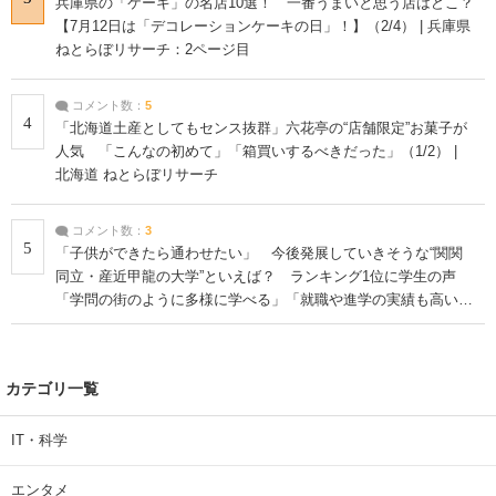
兵庫県の「ケーキ」の名店10選！ 一番うまいと思う店はどこ？
【7月12日は「デコレーションケーキの日」！】（2/4） | 兵庫県
ねとらぼリサーチ：2ページ目
コメント数：
5
4
「北海道土産としてもセンス抜群」六花亭の“店舗限定”お菓子が
人気 「こんなの初めて」「箱買いするべきだった」（1/2） |
北海道 ねとらぼリサーチ
コメント数：
3
5
「子供ができたら通わせたい」 今後発展していきそうな“関関
同立・産近甲龍の大学”といえば？ ランキング1位に学生の声
「学問の街のように多様に学べる」「就職や進学の実績も高い」
| 大学 ねとらぼリサーチ
カテゴリ一覧
IT・科学
エンタメ