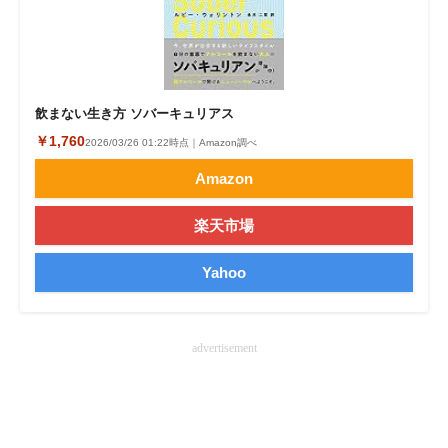
企業向けIT製品の総合サイト
IT製品の技術・比較・事例
製造業のIT導入・活用を支援
飲まない生き方 ソバーキュリアス
￥1,760
2026/03/26 01:22時点｜Amazon調べ
モノづくり技術者専門サイト
Amazon
エレクトロニクス専門サイト
楽天市場
電子設計の基本と応用
Yahoo
エネルギーの専門メディア
建設×テクノロジーの最前線
advertisement
ちょっと気になるネットの話題