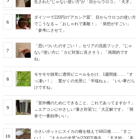
生された“じゃない使い方”が「目からウロコ」「天才」
ダイソーで220円の“アカシア皿”、目からウロコの使い方
6
でこうなる→「おしゃれで素敵！」「発想がすごい」
「参考にさせて」
「思いついたのすごい！」セリアの洗面フック、“じゃ
7
ない”使い方に「カビ対策に良さそう」「画期的です
ね」
モサモサ雑草に透明ビニールをかけ、1週間後……「す
8
っ凄い！」 驚がくの光景に「半端ねぇ」「いい事だら
けですね」
「室外機のためにできること、これであってますか？」
9
→エアコンにやさしい“暑さ対策”に「大正解です」「簡
単で一番効率いい」
小さいポットにスイカの種を植えて68日後……「すご
10
い！」 “まさかの光景”が2200万再生 「天才的」「私