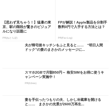
【思わず見ちゃう！】猛暑の東
FPが解説！Apple製品を分割手
京、駅の階段が驚きのビジュア
数料0円で入手する方法とは？
ルになり話題に
PR(ねとらぼ)
PR(Fav-Log)
夫が帰宅後キッチンをふと見ると…… “明日人間
ドック”の妻のまさかのメッセージに...
スマホ2GBで月額850円～ 格安SIMをお得に使うキ
ャンペーン実施中！
PR(IIJmio)
妻を手伝ったつもりの夫、しかし冷蔵庫を開ける
と…… まさかの光景が2600万再生...