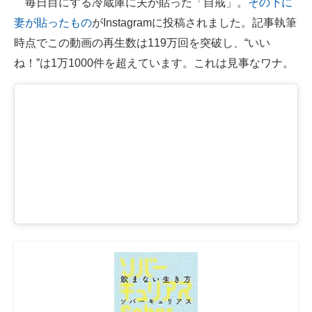
毎日目にする冷蔵庫に夫が貼った「自戒」。
その下に
妻が貼ったもの
がInstagramに投稿されました。記事執筆
ITの今と未来を見通す
時点でこの動画の再生数は119万回を突破し、“いい
スマホと通信の最新トレンド
ね！”は1万1000件を超えています。これは見事なワナ。
進化するPCとデバイスの未来
好きが集まる 比べて選べる
ビジネスと働き方のヒント
AI活用のいまが分かる
企業ITのトレンドを詳説
経営リーダーのコミュニティ
マーケ×ITの今がよく分かる
ITエンジニア向け専門サイト