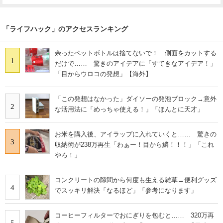
「ライフハック」のアクセスランキング
余ったペットボトルは捨てないで！ 側面をカットする
1
だけで…… 驚きのアイデアに「すてきなアイデア！」
「目からウロコの発想」【海外】
「この発想はなかった」ダイソーの発泡ブロック→意外
2
な活用法に「めっちゃ使える！」「ほんとに天才」
お米を購入後、アイラップに入れていくと…… 驚きの
3
収納術が238万再生「わぁー！目から鱗！！！」「これ
やろ！」
コンクリートの隙間から何度も生える雑草→便利グッズ
4
でスッキリ解決「なるほど」「参考になります」
コーヒーフィルターでおにぎりを包むと…… 320万再
5