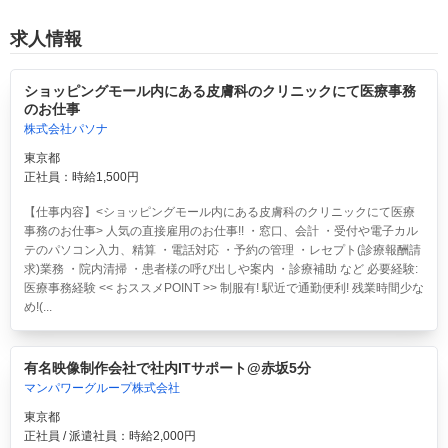
求人情報
ショッピングモール内にある皮膚科のクリニックにて医療事務
のお仕事
株式会社パソナ
東京都
正社員：時給1,500円
【仕事内容】<ショッピングモール内にある皮膚科のクリニックにて医療
事務のお仕事> 人気の直接雇用のお仕事!! ・窓口、会計 ・受付や電子カル
テのパソコン入力、精算 ・電話対応 ・予約の管理 ・レセプト(診療報酬請
求)業務 ・院内清掃 ・患者様の呼び出しや案内 ・診療補助 など 必要経験:
医療事務経験 << おススメPOINT >> 制服有! 駅近で通勤便利! 残業時間少な
め!(...
有名映像制作会社で社内ITサポート@赤坂5分
マンパワーグループ株式会社
東京都
正社員 / 派遣社員：時給2,000円