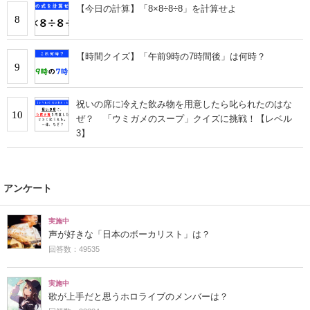
【今日の計算】「8×8÷8÷8」を計算せよ
8
【時間クイズ】「午前9時の7時間後」は何時？
9
祝いの席に冷えた飲み物を用意したら叱られたのはな
10
ぜ？ 「ウミガメのスープ」クイズに挑戦！【レベル
3】
アンケート
実施中
声が好きな「日本のボーカリスト」は？
回答数：49535
実施中
歌が上手だと思うホロライブのメンバーは？