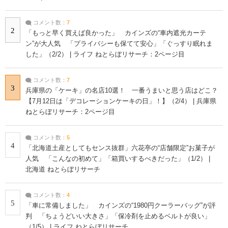
コメント数：
7
2
「もっと早く買えば良かった」 カインズの“車内遮光カーテ
ン”が大人気 「プライバシーも保てて安心」「ぐっすり眠れま
した」（2/2） | ライフ ねとらぼリサーチ：2ページ目
コメント数：
7
3
兵庫県の「ケーキ」の名店10選！ 一番うまいと思う店はどこ？
【7月12日は「デコレーションケーキの日」！】（2/4） | 兵庫県
ねとらぼリサーチ：2ページ目
コメント数：
5
4
「北海道土産としてもセンス抜群」六花亭の“店舗限定”お菓子が
人気 「こんなの初めて」「箱買いするべきだった」（1/2） |
北海道 ねとらぼリサーチ
コメント数：
4
5
「車に常備しました」 カインズの“1980円クーラーバッグ”が評
判 「ちょうどいい大きさ」「保冷剤を止めるベルトが良い」
（1/5） | ライフ ねとらぼリサーチ