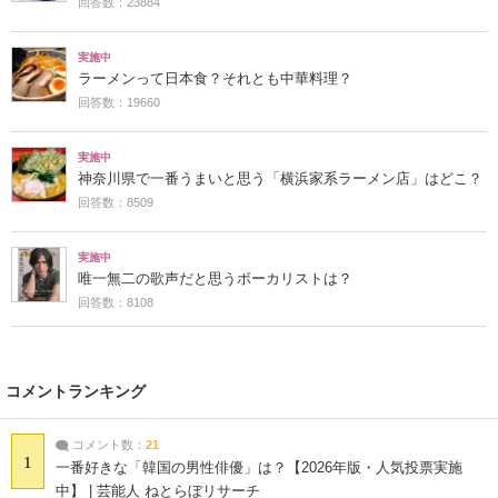
回答数：23884
実施中
ラーメンって日本食？それとも中華料理？
回答数：19660
実施中
神奈川県で一番うまいと思う「横浜家系ラーメン店」はどこ？
回答数：8509
実施中
唯一無二の歌声だと思うボーカリストは？
回答数：8108
コメントランキング
コメント数：
21
1
一番好きな「韓国の男性俳優」は？【2026年版・人気投票実施
中】 | 芸能人 ねとらぼリサーチ