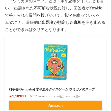
「ウミガメのスープ」とは「水平思考クイズ」とも言
い、“出題された不可解な状況に対し、回答者がYes/No
ITの今と未来を見通す
で答えられる質問を投げかけて、状況を絞っていくゲー
スマホと通信の最新トレンド
ム”のこと。最終的に
出題者が想定した真相
を突き止める
ことができればクリアとなります。
進化するPCとデバイスの未来
好きが集まる 比べて選べる
ビジネスと働き方のヒント
AI活用のいまが分かる
企業ITのトレンドを詳説
経営リーダーのコミュニティ
幻冬舎(Gentosha) 水平思考クイズゲーム ウミガメのスープ
マーケ×ITの今がよく分かる
￥1,109
OFF：
￥651
2026/03/25 22:50時点｜Amazon調べ
Amazon
ITエンジニア向け専門サイト