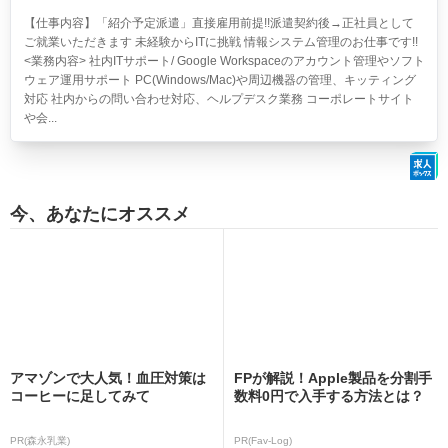
【仕事内容】「紹介予定派遣」直接雇用前提!!派遣契約後→正社員として
ご就業いただきます 未経験からITに挑戦 情報システム管理のお仕事です!!
<業務内容> 社内ITサポート/ Google Workspaceのアカウント管理やソフト
ウェア運用サポート PC(Windows/Mac)や周辺機器の管理、キッティング
対応 社内からの問い合わせ対応、ヘルプデスク業務 コーポレートサイト
や会...
今、あなたにオススメ
アマゾンで大人気！血圧対策は
FPが解説！Apple製品を分割手
コーヒーに足してみて
数料0円で入手する方法とは？
PR(森永乳業)
PR(Fav-Log)