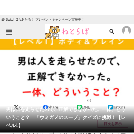
🎁 Switch 2もあたる！ プレゼントキャンペーン実施中！
ねとらぼメニュー
TOP
ニュース
エンタメ
クイズ
グルメ
地域
住まい
教育・育児
動物
リサーチ
クイズ
2025/11/20 20:15（公開）
X
Share
LINE
hatena
会員記事
男は人を走らせたので、正解できなかった。一体、どう
いうこと？ 「ウミガメのスープ」クイズに挑戦！【レ
メディア
目次を表示
ベル1】
注目記事を集めた総合ページ