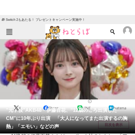
🎁 Switch 2もあたる！ プレゼントキャンペーン実施中！
ねとらぼメニュー
TOP
ニュース
エンタメ
クイズ
グルメ
地域
住まい
教育・育児
動物
リサーチ
エンタメ
2025/11/20 15:54（公開）
X
Share
LINE
hatena
会員記事
“元子役”AKB48・伊藤百花、“12歳のころ出演した
CM”に10年ぶり出演 「大人になってまた出演するの胸
メディア
目次を表示
熱」「エモい」などの声
注目記事を集めた総合ページ