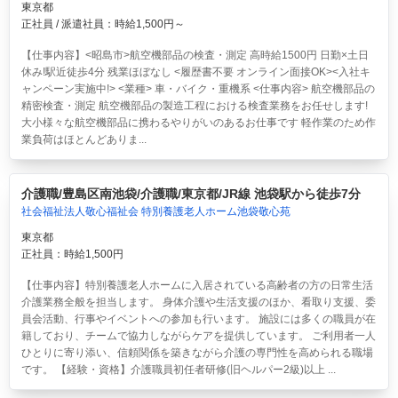
東京都
正社員 / 派遣社員：時給1,500円～
【仕事内容】<昭島市>航空機部品の検査・測定 高時給1500円 日勤×土日
休み!駅近徒歩4分 残業ほぼなし <履歴書不要 オンライン面接OK><入社キ
ャンペーン実施中!> <業種> 車・バイク・重機系 <仕事内容> 航空機部品の
精密検査・測定 航空機部品の製造工程における検査業務をお任せします!
大小様々な航空機部品に携わるやりがいのあるお仕事です 軽作業のため作
業負荷はほとんどありま...
介護職/豊島区南池袋/介護職/東京都/JR線 池袋駅から徒歩7分
社会福祉法人敬心福祉会 特別養護老人ホーム池袋敬心苑
東京都
正社員：時給1,500円
【仕事内容】特別養護老人ホームに入居されている高齢者の方の日常生活
介護業務全般を担当します。 身体介護や生活支援のほか、看取り支援、委
員会活動、行事やイベントへの参加も行います。 施設には多くの職員が在
籍しており、チームで協力しながらケアを提供しています。 ご利用者一人
ひとりに寄り添い、信頼関係を築きながら介護の専門性を高められる職場
です。 【経験・資格】介護職員初任者研修(旧ヘルパー2級)以上 ...