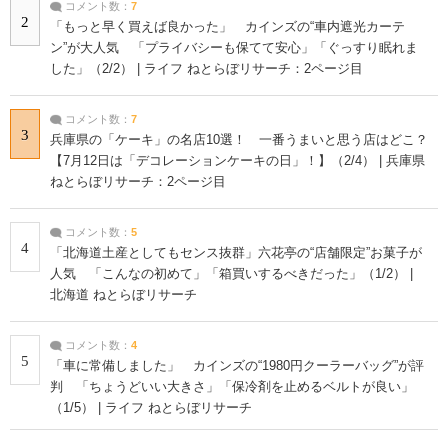
コメント数：
7
2
「もっと早く買えば良かった」 カインズの“車内遮光カーテ
ン”が大人気 「プライバシーも保てて安心」「ぐっすり眠れま
した」（2/2） | ライフ ねとらぼリサーチ：2ページ目
コメント数：
7
3
兵庫県の「ケーキ」の名店10選！ 一番うまいと思う店はどこ？
【7月12日は「デコレーションケーキの日」！】（2/4） | 兵庫県
ねとらぼリサーチ：2ページ目
コメント数：
5
4
「北海道土産としてもセンス抜群」六花亭の“店舗限定”お菓子が
人気 「こんなの初めて」「箱買いするべきだった」（1/2） |
北海道 ねとらぼリサーチ
コメント数：
4
5
「車に常備しました」 カインズの“1980円クーラーバッグ”が評
判 「ちょうどいい大きさ」「保冷剤を止めるベルトが良い」
（1/5） | ライフ ねとらぼリサーチ