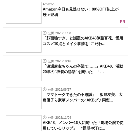
Amazon
Amazon今日も見逃せない！80%OFF以上が
続々登場
PR
公開 2025/11/08
「顔面強すぎ」と話題のAKB48伊藤百花、愛用
コスメ10点とメイク事情を“こだわ...
公開 2025/10/16
「渡辺麻友ちゃんの卒業で……」AKB48、活動
20年の“衣装の秘話”を聞いた 「...
公開 2025/08/27
「ママトークできたの不思議」 板野友美、大
島優子ら豪華メンバーの“AKBプチ同窓...
公開 2025/11/04
AKB48、メンバー16人に聞いた「劇場公演で使
用しているリップ」 “照明や汗に...