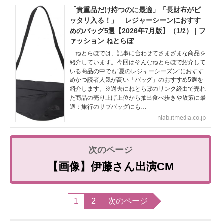
「貴重品だけ持つのに最適」「長財布がピ
ッタリ入る！」 レジャーシーンにおすす
めのバッグ5選【2026年7月版】（1/2） | フ
ァッション ねとらぼ
ねとらぼでは、記事に合わせてさまざまな商品を
紹介しています。今回はそんなねとらぼで紹介して
いる商品の中でも“夏のレジャーシーズン”におすす
めかつ読者人気が高い「バッグ」のおすすめ5選を
紹介します。※過去にねとらぼのリンク経由で売れ
た商品の売り上げ上位から抽出食べ歩きや散策に最
適：旅行のサブバッグにも…
nlab.itmedia.co.jp
【画像】伊藤さん出演CM
1
2
次のページ