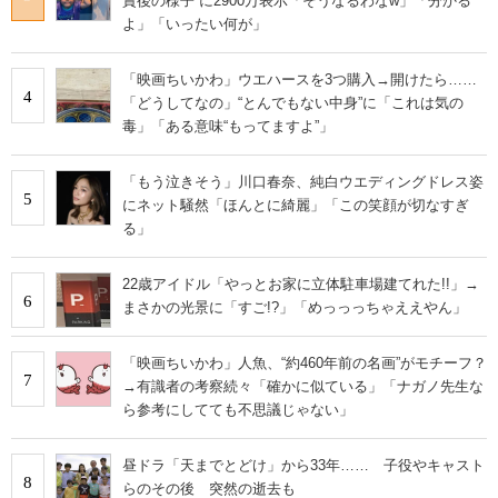
賞後の様子”に2900万表示「そうなるわなw」「分かる
よ」「いったい何が」
「映画ちいかわ」ウエハースを3つ購入→開けたら……
4
「どうしてなの」“とんでもない中身”に「これは気の
毒」「ある意味“もってますよ”」
「もう泣きそう」川口春奈、純白ウエディングドレス姿
5
にネット騒然「ほんとに綺麗」「この笑顔が切なすぎ
る」
22歳アイドル「やっとお家に立体駐車場建てれた!!」→
6
まさかの光景に「すご!?」「めっっっちゃええやん」
「映画ちいかわ」人魚、“約460年前の名画”がモチーフ？
7
→有識者の考察続々「確かに似ている」「ナガノ先生な
ら参考にしてても不思議じゃない」
昼ドラ「天までとどけ」から33年…… 子役やキャスト
8
らのその後 突然の逝去も