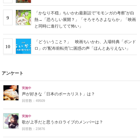
「かなり不穏」ちいかわ最新話で“モモンガの考察”が白
9
熱→「恐ろしい展開？」「そろそろさよならか」「映画
と同時に進行してて怖い」
「どういうこと？」 映画ちいかわ、入場特典「ボンド
10
ロ」の“配布前転売”に困惑の声「ほんとありえない」
アンケート
実施中
声が好きな「日本のボーカリスト」は？
回答数：49509
実施中
歌が上手だと思うホロライブのメンバーは？
回答数：23876