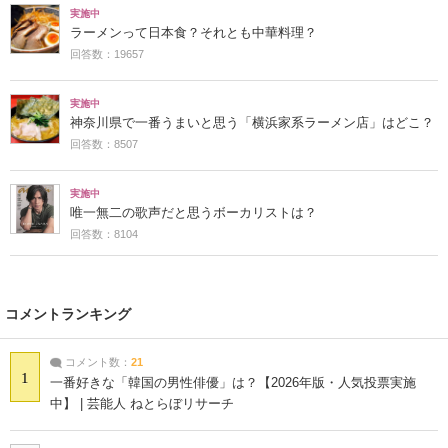
実施中
ラーメンって日本食？それとも中華料理？
回答数：19657
実施中
神奈川県で一番うまいと思う「横浜家系ラーメン店」はどこ？
回答数：8507
実施中
唯一無二の歌声だと思うボーカリストは？
回答数：8104
コメントランキング
コメント数：
21
1
一番好きな「韓国の男性俳優」は？【2026年版・人気投票実施
中】 | 芸能人 ねとらぼリサーチ