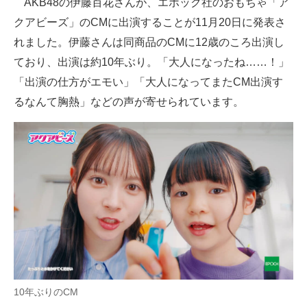
AKB48の伊藤百花さんが、エポック社のおもちゃ「ア
クアビーズ」のCMに出演することが11月20日に発表さ
ITの今と未来を見通す
れました。伊藤さんは同商品のCMに12歳のころ出演し
スマホと通信の最新トレンド
ており、出演は約10年ぶり。「大人になったね……！」
「出演の仕方がエモい」「大人になってまたCM出演す
進化するPCとデバイスの未来
るなんて胸熱」などの声が寄せられています。
好きが集まる 比べて選べる
ビジネスと働き方のヒント
AI活用のいまが分かる
企業ITのトレンドを詳説
経営リーダーのコミュニティ
マーケ×ITの今がよく分かる
10年ぶりのCM
ITエンジニア向け専門サイト