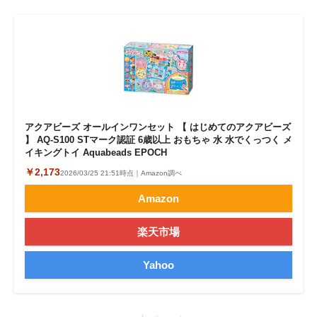
企業向けIT製品の総合サイト
IT製品の技術・比較・事例
製造業のIT導入・活用を支援
モノづくり技術者専門サイト
アクアビーズ オールインワンセット 【 はじめてのアクアビーズ
エレクトロニクス専門サイト
】 AQ-S100 STマーク認証 6歳以上 おもちゃ 水 水でくっつく メ
イキングトイ Aquabeads EPOCH
電子設計の基本と応用
￥2,173
2026/03/25 21:51時点｜Amazon調べ
Amazon
エネルギーの専門メディア
建設×テクノロジーの最前線
楽天市場
ちょっと気になるネットの話題
Yahoo