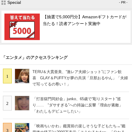
Special
- PR -
【抽選で5,000円分】Amazonギフトカードが
当たる！読者アンケート実施中
「エンタメ」のアクセスランキング
TERU＆大貫亜美、“激レア夫婦ショット”にファン歓
1
喜 GLAY＆PUFFYが夢の共演「旦那おるやん」「夫婦
で写ってるの尊い！」
「打首獄門同好会」junko、65歳で“彫りスタート”巡
2
り…… “ダサすぎる”への持論に反響「理由が素敵」
「わたしもデビューしたい」
「映画ちいかわ」鑑賞前の楽しそうな子どもたち→“鑑
3