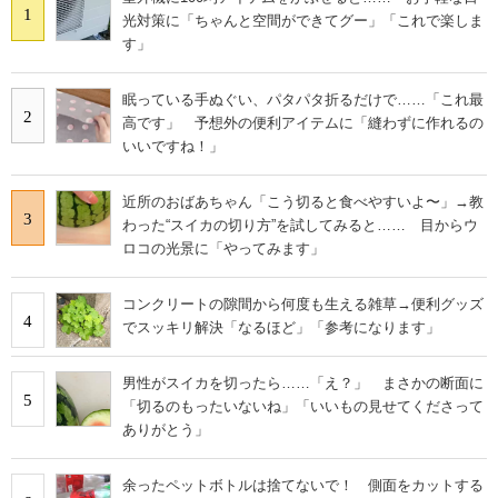
1
光対策に「ちゃんと空間ができてグー」「これで楽しま
す」
眠っている手ぬぐい、パタパタ折るだけで……「これ最
2
高です」 予想外の便利アイテムに「縫わずに作れるの
いいですね！」
近所のおばあちゃん「こう切ると食べやすいよ〜」→教
3
わった“スイカの切り方”を試してみると…… 目からウ
ロコの光景に「やってみます」
コンクリートの隙間から何度も生える雑草→便利グッズ
4
でスッキリ解決「なるほど」「参考になります」
男性がスイカを切ったら……「え？」 まさかの断面に
5
「切るのもったいないね」「いいもの見せてくださって
ありがとう」
余ったペットボトルは捨てないで！ 側面をカットする