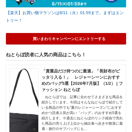
【楽天】お買い物マラソンは8/11（火）01:59まで。まずはエン
トリー！
買いまわりキャンペーンにエントリーする
ねとらぼ読者に人気の商品はこちら！
「貴重品だけ持つのに最適」「長財布がピ
ッタリ入る！」 レジャーシーンにおすす
めのバッグ5選【2026年7月版】（1/2） | フ
ァッション ねとらぼ
ねとらぼでは、記事に合わせてさまざまな商品を
紹介しています。今回はそんなねとらぼで紹介して
いる商品の中でも“夏のレジャーシーズン”におすす
めかつ読者人気が高い「バッグ」のおすすめ5選を
紹介します。※過去にねとらぼのリンク経由で売れ
た商品の売り上げ上位から抽出食べ歩きや散策に最
適：旅行のサブバッグにも…