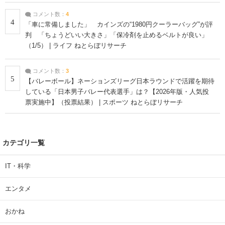
コメント数：
4
4
「車に常備しました」 カインズの“1980円クーラーバッグ”が評
判 「ちょうどいい大きさ」「保冷剤を止めるベルトが良い」
（1/5） | ライフ ねとらぼリサーチ
コメント数：
3
5
【バレーボール】ネーションズリーグ日本ラウンドで活躍を期待
している「日本男子バレー代表選手」は？【2026年版・人気投
票実施中】（投票結果） | スポーツ ねとらぼリサーチ
カテゴリ一覧
IT・科学
エンタメ
おかね