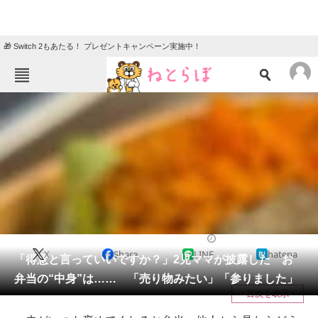
🎁 Switch 2もあたる！ プレゼントキャンペーン実施中！
ねとらぼメニュー
TOP
ニュース
エンタメ
クイズ
グルメ
地域
住まい
教育・育児
動物
リサーチ
ライフハック
2025/12/09 07:00（公開）
X
Share
LINE
hatena
会員記事
「得意と言っていいですか？」2児ママが披露した お
弁当の“中身”は…… 「売り物みたい」「参りました」
メディア
目次を表示
注目記事を集めた総合ページ