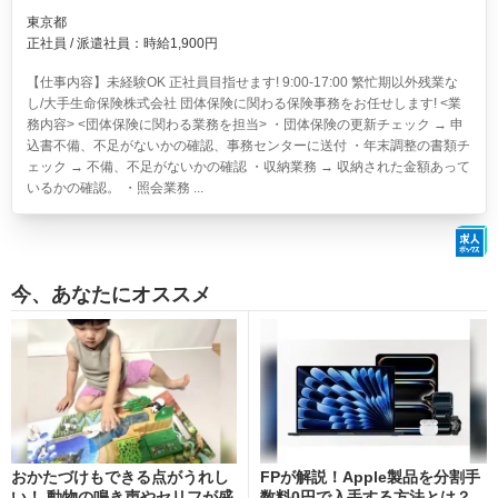
東京都
正社員 / 派遣社員：時給1,900円
【仕事内容】未経験OK 正社員目指せます! 9:00-17:00 繁忙期以外残業な
し/大手生命保険株式会社 団体保険に関わる保険事務をお任せします! <業
務内容> <団体保険に関わる業務を担当> ・団体保険の更新チェック → 申
込書不備、不足がないかの確認、事務センターに送付 ・年末調整の書類チ
ェック → 不備、不足がないかの確認 ・収納業務 → 収納された金額あって
いるかの確認。 ・照会業務 ...
今、あなたにオススメ
おかたづけもできる点がうれし
FPが解説！Apple製品を分割手
い！ 動物の鳴き声やセリフが盛
数料0円で入手する方法とは？