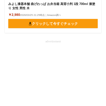
みよし漆器本舗 曲げわっぱ お弁当箱 高背小判 1段 700ml 漆塗
企業向けIT製品の総合サイト
り 女性 男性 木
￥2,980
2026/03/25 21:25時点｜Amazon調べ
IT製品の技術・比較・事例
クリックして今すぐチェック
製造業のIT導入・活用を支援
モノづくり技術者専門サイト
advertisement
エレクトロニクス専門サイト
電子設計の基本と応用
エネルギーの専門メディア
建設×テクノロジーの最前線
ちょっと気になるネットの話題