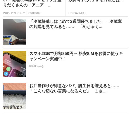
りだくさんの「アニア ...
PR(タカラトミー｜Hugkum)
PR(Fav-Log)
「冷蔵解凍しはじめて2週間経ちました」→冷蔵庫
の片隅を見てみると…… 「めちゃく...
スマホ2GBで月額850円～ 格安SIMをお得に使うキ
ャンペーン実施中！
PR(IIJmio)
お弁当作りが得意なパパ、誕生日を迎えると……
「こんな切ない言葉になるんだ」 まさ...