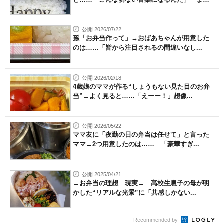
さ...
公開 2026/07/22
孫「お弁当作って」→おばあちゃんが用意した
のは……「皆から注目されるの間違いなし...
公開 2026/02/18
4歳娘のママが作る“しょうもない見た目のお弁
当”→よく見ると……「えーー！」想像...
公開 2026/05/22
ママ友に「夜勤の日の弁当は任せて」と言った
ママ→2つ用意したのは…… 「豪華すぎ...
公開 2025/04/21
←お弁当の理想 現実→ 高校生息子の母が明
かした“リアルな光景”に「共感しかない...
Recommended by