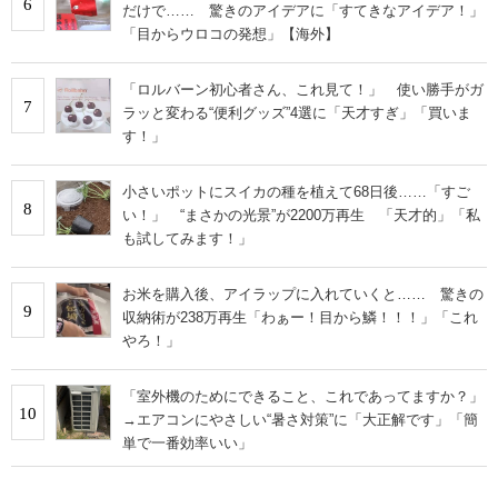
6
だけで…… 驚きのアイデアに「すてきなアイデア！」
「目からウロコの発想」【海外】
「ロルバーン初心者さん、これ見て！」 使い勝手がガ
7
ラッと変わる“便利グッズ”4選に「天才すぎ」「買いま
す！」
小さいポットにスイカの種を植えて68日後……「すご
8
い！」 “まさかの光景”が2200万再生 「天才的」「私
も試してみます！」
お米を購入後、アイラップに入れていくと…… 驚きの
9
収納術が238万再生「わぁー！目から鱗！！！」「これ
やろ！」
「室外機のためにできること、これであってますか？」
10
→エアコンにやさしい“暑さ対策”に「大正解です」「簡
単で一番効率いい」