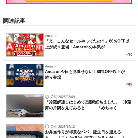
関連記事
Amazon
「え、こんなセールやってたの？」80％OFF以
上が続々登場！Amazonの本気が...
PR
Amazon
Amazon今日も見逃せない！80%OFF以上が
続々登場
PR
公開 2025/08/04
「冷蔵解凍しはじめて2週間経ちました」→冷蔵
庫の片隅を見てみると…… 「めちゃく...
公開 2025/12/13
お弁当作りが得意なパパ、誕生日を迎える
と……「こんな切ない言葉になるんだ」 ま