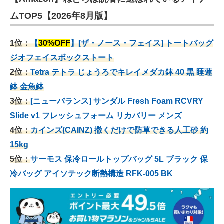
ムTOP5【2026年8月版】
1位：
【
30%OFF
】[ザ・ノース・フェイス] トートバッグ
ジオフェイスボックストート
2位：
Tetra テトラ じょうろでキレイメダカ鉢 40
黒 睡蓮
鉢 金魚鉢
3位：
[ニューバランス] サンダル Fresh Foam RCVRY
Slide v1 フレッシュフォーム リカバリー メンズ
4位：
カインズ(CAINZ) 撒くだけで防草できる人工砂 約
15kg
5位：
サーモス 保冷ロールトップバッグ 5L ブラック 保
冷バッグ アイソテック断熱構造 RFK-005 BK