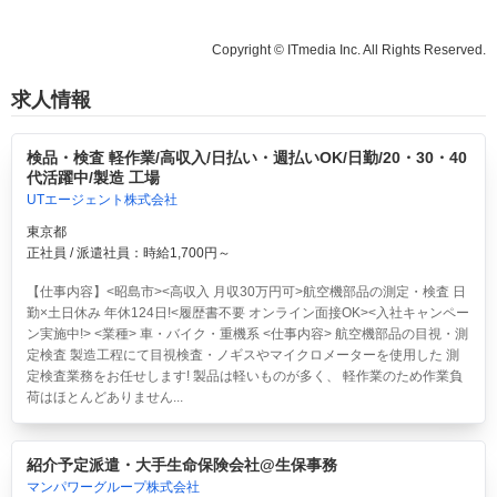
Copyright © ITmedia Inc. All Rights Reserved.
求人情報
検品・検査 軽作業/高収入/日払い・週払いOK/日勤/20・30・40
代活躍中/製造 工場
UTエージェント株式会社
東京都
正社員 / 派遣社員：時給1,700円～
【仕事内容】<昭島市><高収入 月収30万円可>航空機部品の測定・検査 日
勤×土日休み 年休124日!<履歴書不要 オンライン面接OK><入社キャンペー
ン実施中!> <業種> 車・バイク・重機系 <仕事内容> 航空機部品の目視・測
定検査 製造工程にて目視検査・ノギスやマイクロメーターを使用した 測
定検査業務をお任せします! 製品は軽いものが多く、 軽作業のため作業負
荷はほとんどありません...
紹介予定派遣・大手生命保険会社@生保事務
マンパワーグループ株式会社