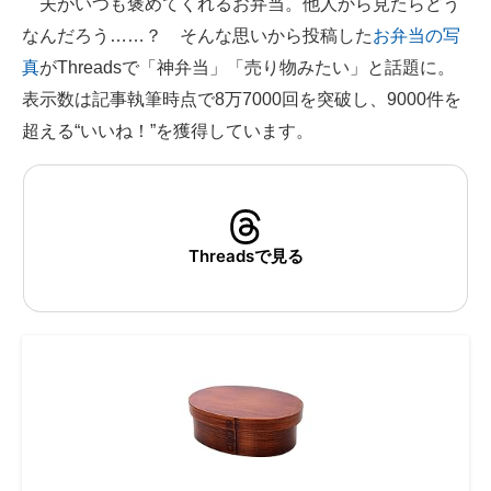
夫がいつも褒めてくれるお弁当。他人から見たらどう
なんだろう……？ そんな思いから投稿した
お弁当の写
ITの今と未来を見通す
真
がThreadsで「神弁当」「売り物みたい」と話題に。
スマホと通信の最新トレンド
表示数は記事執筆時点で8万7000回を突破し、9000件を
超える“いいね！”を獲得しています。
進化するPCとデバイスの未来
好きが集まる 比べて選べる
ビジネスと働き方のヒント
Threadsで見る
AI活用のいまが分かる
企業ITのトレンドを詳説
経営リーダーのコミュニティ
マーケ×ITの今がよく分かる
ITエンジニア向け専門サイト