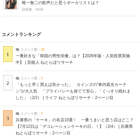
唯一無二の歌声だと思うボーカリストは？
回答数：8108
コメントランキング
コメント数：
21
1
一番好きな「韓国の男性俳優」は？【2026年版・人気投票実施
中】 | 芸能人 ねとらぼリサーチ
コメント数：
7
2
「もっと早く買えば良かった」 カインズの“車内遮光カーテ
ン”が大人気 「プライバシーも保てて安心」「ぐっすり眠れま
した」（2/2） | ライフ ねとらぼリサーチ：2ページ目
コメント数：
7
3
兵庫県の「ケーキ」の名店10選！ 一番うまいと思う店はどこ？
【7月12日は「デコレーションケーキの日」！】（2/4） | 兵庫県
ねとらぼリサーチ：2ページ目