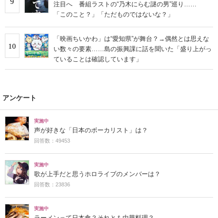
9
注目へ 番組ラストの“乃木にらむ謎の男”巡り……
「このこと？」「ただものではないな？」
「映画ちいかわ」は“愛知県”が舞台？→偶然とは思えな
10
い数々の要素……島の振興課に話を聞いた「盛り上がっ
ていることは確認しています」
アンケート
実施中
声が好きな「日本のボーカリスト」は？
回答数：49453
実施中
歌が上手だと思うホロライブのメンバーは？
回答数：23836
実施中
ラーメンって日本食？それとも中華料理？