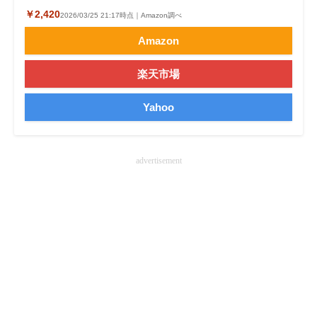
￥2,420
2026/03/25 21:17時点｜Amazon調べ
企業向けIT製品の総合サイト
Amazon
IT製品の技術・比較・事例
楽天市場
製造業のIT導入・活用を支援
Yahoo
モノづくり技術者専門サイト
エレクトロニクス専門サイト
advertisement
電子設計の基本と応用
エネルギーの専門メディア
建設×テクノロジーの最前線
ちょっと気になるネットの話題