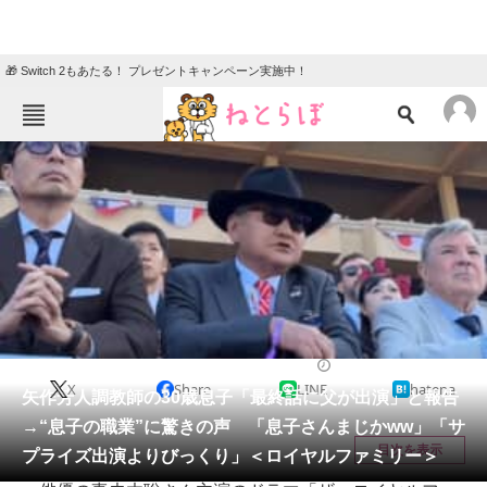
🎁 Switch 2もあたる！ プレゼントキャンペーン実施中！
ねとらぼメニュー
TOP
ニュース
エンタメ
クイズ
グルメ
地域
住まい
教育・育児
動物
リサーチ
エンタメ
2025/12/15 18:43（公開）
X
Share
LINE
hatena
会員記事
矢作芳人調教師の30歳息子「最終話に父が出演」と報告
→“息子の職業”に驚きの声 「息子さんまじかww」「サ
メディア
目次を表示
プライズ出演よりびっくり」＜ロイヤルファミリー＞
注目記事を集めた総合ページ