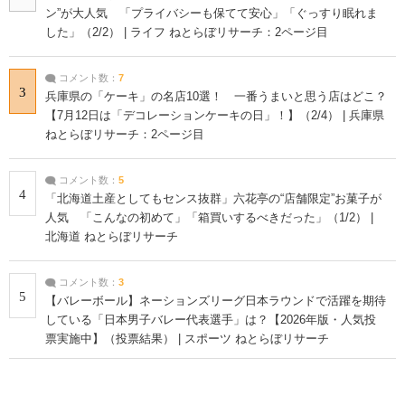
ン”が大人気 「プライバシーも保てて安心」「ぐっすり眠れま
した」（2/2） | ライフ ねとらぼリサーチ：2ページ目
コメント数：
7
3
兵庫県の「ケーキ」の名店10選！ 一番うまいと思う店はどこ？
【7月12日は「デコレーションケーキの日」！】（2/4） | 兵庫県
ねとらぼリサーチ：2ページ目
コメント数：
5
4
「北海道土産としてもセンス抜群」六花亭の“店舗限定”お菓子が
人気 「こんなの初めて」「箱買いするべきだった」（1/2） |
北海道 ねとらぼリサーチ
コメント数：
3
5
【バレーボール】ネーションズリーグ日本ラウンドで活躍を期待
している「日本男子バレー代表選手」は？【2026年版・人気投
票実施中】（投票結果） | スポーツ ねとらぼリサーチ