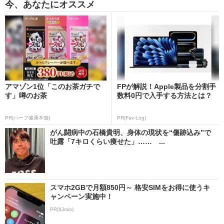
今、あなたにオススメ
アマゾン1位「このお茶ガチで
FPが解説！Apple製品を分割手
す」噂のお茶
数料0円で入手する方法とは？
PR(ハーブ健康本舗)
PR(Fav-Log)
がん闘病中の石橋貴明、身体の現状を“傷跡込み”で
吐露「7キロくらい痩せた」…… ...
スマホ2GBで月額850円～ 格安SIMをお得に使うキ
ャンペーン実施中！
PR(IIJmio)