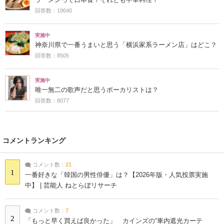
回答数：19640
実施中
神奈川県で一番うまいと思う「横浜家系ラーメン店」はどこ？
回答数：8505
実施中
唯一無二の歌声だと思うボーカリストは？
回答数：8077
コメントランキング
コメント数：
21
1
一番好きな「韓国の男性俳優」は？【2026年版・人気投票実施
中】 | 芸能人 ねとらぼリサーチ
コメント数：
7
2
「もっと早く買えば良かった」 カインズの“車内遮光カーテ