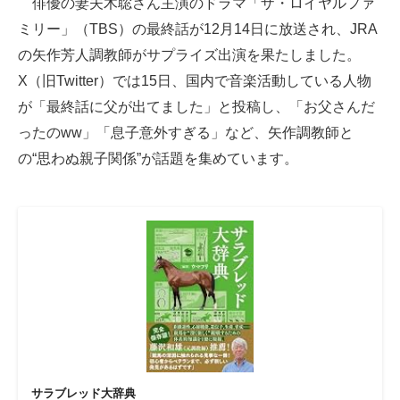
俳優の妻夫木聡さん主演のドラマ「ザ・ロイヤルファ
ミリー」（TBS）の最終話が12月14日に放送され、JRA
ITの今と未来を見通す
の矢作芳人調教師がサプライズ出演を果たしました。
スマホと通信の最新トレンド
X（旧Twitter）では15日、国内で音楽活動している人物
が「最終話に父が出てました」と投稿し、「お父さんだ
進化するPCとデバイスの未来
ったのww」「息子意外すぎる」など、矢作調教師と
好きが集まる 比べて選べる
の“思わぬ親子関係”が話題を集めています。
ビジネスと働き方のヒント
AI活用のいまが分かる
企業ITのトレンドを詳説
経営リーダーのコミュニティ
マーケ×ITの今がよく分かる
ITエンジニア向け専門サイト
サラブレッド大辞典