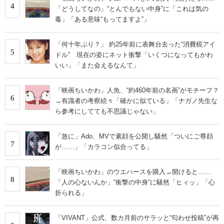
4
「どうしてなの」“とんでもない中身”に「これは気の
毒」「ある意味“もってますよ”」
「何十年ぶり？」 約25年前に表舞台去った“消費税アイ
5
ドル” 現在の姿にネット衝撃「いくつになってもかわ
いい」「また会えるなんて」
「映画ちいかわ」人魚、“約460年前の名画”がモチーフ？
6
→有識者の考察続々「確かに似ている」「ナガノ先生な
ら参考にしてても不思議じゃない」
「急に」Ado、MVで素顔を公開し騒然「ついにご尊顔
7
が……」「カラコン似合ってる」
「映画ちいかわ」のウエハースを購入→開けると……
8
「人の心ないんか」“衝撃の中身”に騒然「ヒィッ」「心
折られる」
「VIVANT」公式、数カ月前のサラッと“匂わせ投稿”が再