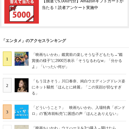
【抽選で5,000円分】Amazonギフトカードが
当たる！読者アンケート実施中
「エンタメ」のアクセスランキング
「映画ちいかわ」鑑賞前の楽しそうな子どもたち→“鑑
1
賞後の様子”に2900万表示「そうなるわなw」「分かる
よ」「いったい何が」
「もう泣きそう」川口春奈、純白ウエディングドレス姿
2
にネット騒然「ほんとに綺麗」「この笑顔が切なすぎ
る」
「どういうこと？」 映画ちいかわ、入場特典「ボンド
3
ロ」の“配布前転売”に困惑の声「ほんとありえない」
「映画ちいかわ」ウエハースを3つ購入→開けたら……