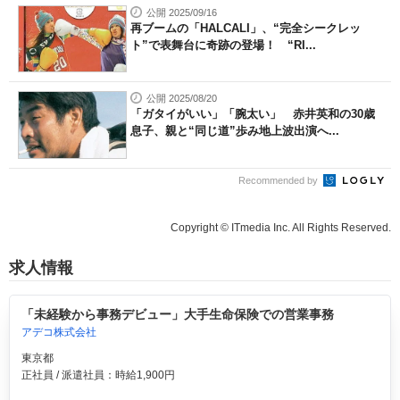
公開 2025/09/16
再ブームの「HALCALI」、“完全シークレッ
ト”で表舞台に奇跡の登場！ “RI...
公開 2025/08/20
「ガタイがいい」「腕太い」 赤井英和の30歳
息子、親と“同じ道”歩み地上波出演へ...
Recommended by
Copyright © ITmedia Inc. All Rights Reserved.
求人情報
「未経験から事務デビュー」大手生命保険での営業事務
アデコ株式会社
東京都
正社員 / 派遣社員：時給1,900円