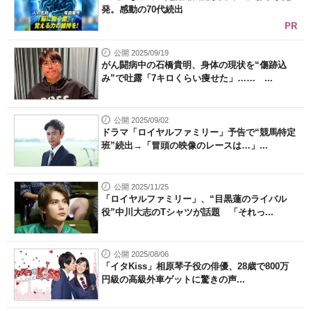
発。感動の70代続出
PR
公開 2025/09/19
がん闘病中の石橋貴明、身体の現状を“傷跡込
み”で吐露「7キロくらい痩せた」…… ...
公開 2025/09/02
ドラマ「ロイヤルファミリー」予告で“競馬特定
班”続出→「冒頭の映像のレースは…」...
公開 2025/11/25
「ロイヤルファミリー」、“目黒蓮のライバル
役”中川大志のTシャツが話題 「それっ...
公開 2025/08/06
「イタKiss」相原琴子役の俳優、28歳で800万
円級の高級外車ゲットに驚きの声...