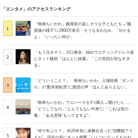
「エンタメ」のアクセスランキング
「映画ちいかわ」鑑賞前の楽しそうな子どもたち→“鑑
1
賞後の様子”に2900万表示「そうなるわなw」「分かる
よ」「いったい何が」
「もう泣きそう」川口春奈、純白ウエディングドレス姿
2
にネット騒然「ほんとに綺麗」「この笑顔が切なすぎ
る」
「どういうこと？」 映画ちいかわ、入場特典「ボンド
3
ロ」の“配布前転売”に困惑の声「ほんとありえない」
「映画ちいかわ」ウエハースを3つ購入→開けたら……
4
「どうしてなの」“とんでもない中身”に「これは気の
毒」「ある意味“もってますよ”」
「何十年ぶり？」 約25年前に表舞台去った“消費税アイ
5
ドル” 現在の姿にネット衝撃「いくつになってもかわ