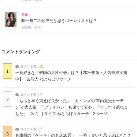
実施中
唯一無二の歌声だと思うボーカリストは？
回答数：8077
コメントランキング
コメント数：
21
1
一番好きな「韓国の男性俳優」は？【2026年版・人気投票実施
中】 | 芸能人 ねとらぼリサーチ
コメント数：
7
2
「もっと早く買えば良かった」 カインズの“車内遮光カーテ
ン”が大人気 「プライバシーも保てて安心」「ぐっすり眠れま
した」（2/2） | ライフ ねとらぼリサーチ：2ページ目
コメント数：
7
3
兵庫県の「ケーキ」の名店10選！ 一番うまいと思う店はどこ？