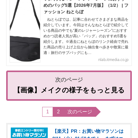
めのバッグ5選【2026年7月版】（1/2） | フ
ァッション ねとらぼ
ねとらぼでは、記事に合わせてさまざまな商品を
紹介しています。今回はそんなねとらぼで紹介して
いる商品の中でも“夏のレジャーシーズン”におすす
めかつ読者人気が高い「バッグ」のおすすめ5選を
紹介します。※過去にねとらぼのリンク経由で売れ
た商品の売り上げ上位から抽出食べ歩きや散策に最
適：旅行のサブバッグにも…
nlab.itmedia.co.jp
【画像】メイクの様子をもっと見る
1
2
次のページ
【楽天】PR：お買い物マラソンは