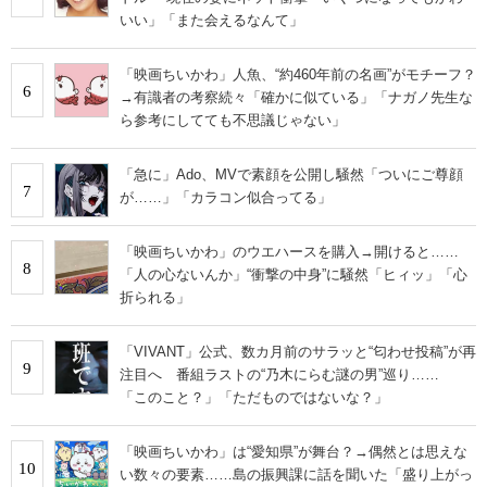
いい」「また会えるなんて」
「映画ちいかわ」人魚、“約460年前の名画”がモチーフ？
6
→有識者の考察続々「確かに似ている」「ナガノ先生な
ら参考にしてても不思議じゃない」
「急に」Ado、MVで素顔を公開し騒然「ついにご尊顔
7
が……」「カラコン似合ってる」
「映画ちいかわ」のウエハースを購入→開けると……
8
「人の心ないんか」“衝撃の中身”に騒然「ヒィッ」「心
折られる」
「VIVANT」公式、数カ月前のサラッと“匂わせ投稿”が再
9
注目へ 番組ラストの“乃木にらむ謎の男”巡り……
「このこと？」「ただものではないな？」
「映画ちいかわ」は“愛知県”が舞台？→偶然とは思えな
10
い数々の要素……島の振興課に話を聞いた「盛り上がっ