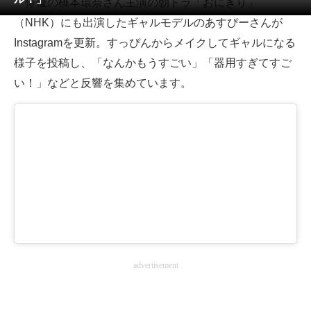
俳優の橋本環奈さん主演の朝ドラ「おにぎり」
（NHK）にも出演したギャルモデルのあすぴーさんが
ITの今と未来を見通す
Instagramを更新。すっぴんからメイクしてギャルになる
スマホと通信の最新トレンド
様子を投稿し、「なんかもうすごい」「器用すぎてすご
い！」などと反響を集めています。
進化するPCとデバイスの未来
好きが集まる 比べて選べる
ビジネスと働き方のヒント
AI活用のいまが分かる
企業ITのトレンドを詳説
経営リーダーのコミュニティ
advertisement
マーケ×ITの今がよく分かる
ITエンジニア向け専門サイト