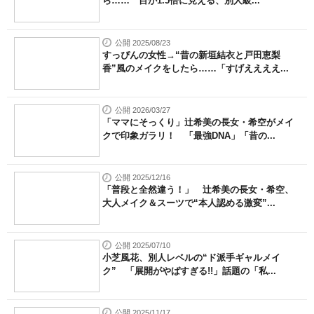
ら…… 目が1.5倍に見える、別人級...
公開 2025/08/23
すっぴんの女性→“昔の新垣結衣と戸田恵梨
香”風のメイクをしたら……「すげええええ...
公開 2026/03/27
「ママにそっくり」辻希美の長女・希空がメイ
クで印象ガラリ！ 「最強DNA」「昔の...
公開 2025/12/16
「普段と全然違う！」 辻希美の長女・希空、
大人メイク＆スーツで“本人認める激変”...
公開 2025/07/10
小芝風花、別人レベルの“ド派手ギャルメイ
ク” 「展開がやばすぎる!!」話題の「私...
公開 2025/11/17