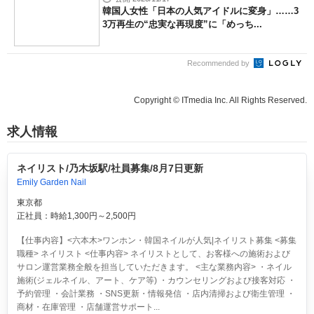
韓国人女性「日本の人気アイドルに変身」……3
3万再生の“忠実な再現度”に「めっち...
Recommended by
Copyright © ITmedia Inc. All Rights Reserved.
求人情報
ネイリスト/乃木坂駅/社員募集/8月7日更新
Emily Garden Nail
東京都
正社員：時給1,300円～2,500円
【仕事内容】<六本木>ワンホン・韓国ネイルが人気|ネイリスト募集 <募集
職種> ネイリスト <仕事内容> ネイリストとして、お客様への施術および
サロン運営業務全般を担当していただきます。 <主な業務内容> ・ネイル
施術(ジェルネイル、アート、ケア等) ・カウンセリングおよび接客対応 ・
予約管理 ・会計業務 ・SNS更新・情報発信 ・店内清掃および衛生管理 ・
商材・在庫管理 ・店舗運営サポート...