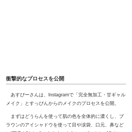
企業向けIT製品の総合サイト
IT製品の技術・比較・事例
製造業のIT導入・活用を支援
モノづくり技術者専門サイト
エレクトロニクス専門サイト
電子設計の基本と応用
衝撃的なプロセスを公開
エネルギーの専門メディア
あすぴーさんは、Instagramで「完全無加工・甘ギャル
建設×テクノロジーの最前線
メイク」とすっぴんからのメイクのプロセスを公開。
ちょっと気になるネットの話題
まずはどうらんを使って肌の色を全体的に濃くし、ブ
ラウンのアイシャドウを使って目や涙袋、口元、鼻など