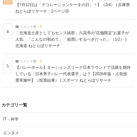
【7月12日は「デコレーションケーキの日」！】（2/4） | 兵庫県
ねとらぼリサーチ：2ページ目
コメント数：
5
4
「北海道土産としてもセンス抜群」六花亭の“店舗限定”お菓子が
人気 「こんなの初めて」「箱買いするべきだった」（1/2） |
北海道 ねとらぼリサーチ
コメント数：
3
5
【バレーボール】ネーションズリーグ日本ラウンドで活躍を期待
している「日本男子バレー代表選手」は？【2026年版・人気投
票実施中】（投票結果） | スポーツ ねとらぼリサーチ
カテゴリ一覧
IT・科学
エンタメ