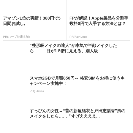
アマゾン1位の実績！380円で5
FPが解説！Apple製品を分割手
日間お試し。
数料0円で入手する方法とは？
PR(ハーブ健康本舗)
PR(Fav-Log)
“整形級メイクの達人”が本気で半顔メイクした
ら…… 目が1.5倍に見える、別人級...
スマホ2GBで月額850円～ 格安SIMをお得に使うキ
ャンペーン実施中！
PR(IIJmio)
すっぴんの女性→“昔の新垣結衣と戸田恵梨香”風の
メイクをしたら……「すげええええ...