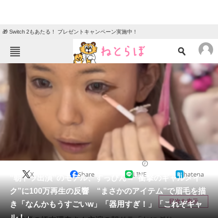
🎁 Switch 2もあたる！ プレゼントキャンペーン実施中！
ねとらぼメニュー
TOP
ニュース
エンタメ
クイズ
グルメ
地域
住まい
教育・育児
動物
リサーチ
エンタメ
2025/12/09 12:10（公開）
X
Share
LINE
hatena
会員記事
“朝ドラ出演”のモデル、すっぴん→“衝撃のギャルメイ
ク”に100万再生の反響 “まさかのアイテム”で眉毛を描
メディア
目次を表示
き「なんかもうすごいw」「器用すぎ！」「これぞギャ
ル！」
注目記事を集めた総合ページ