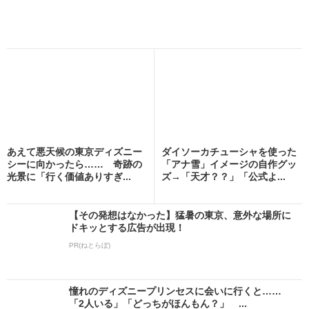
あえて悪天候の東京ディズニー
ダイソーカチューシャを使った
シーに向かったら…… 奇跡の
「アナ雪」イメージの自作グッ
光景に「行く価値ありすぎ...
ズ→「天才？？」「公式よ...
【その発想はなかった】猛暑の東京、意外な場所に
ドキッとする広告が出現！
PR(ねとらぼ)
憧れのディズニープリンセスに会いに行くと……
「2人いる」「どっちがほんもん？」 ...