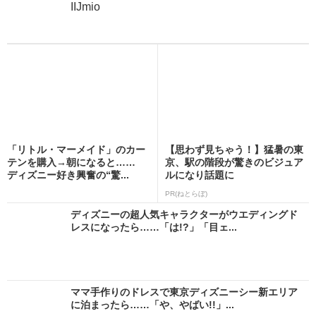
IIJmio
「リトル・マーメイド」のカー
【思わず見ちゃう！】猛暑の東
テンを購入→朝になると……
京、駅の階段が驚きのビジュア
ディズニー好き興奮の“驚...
ルになり話題に
PR(ねとらぼ)
ディズニーの超人気キャラクターがウエディングド
レスになったら……「は!?」「目ェ...
ママ手作りのドレスで東京ディズニーシー新エリア
に泊まったら……「や、やばい!!」...