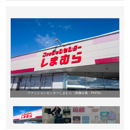
ITの今と未来を見通す
スマホと通信の最新トレンド
進化するPCとデバイスの未来
好きが集まる 比べて選べる
ビジネスと働き方のヒント
AI活用のいまが分かる
企業ITのトレンドを詳説
ファッションセンターしまむら（画像出典：
PIXTA
）
経営リーダーのコミュニティ
マーケ×ITの今がよく分かる
ITエンジニア向け専門サイト