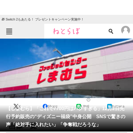
🎁 Switch 2もあたる！ プレゼントキャンペーン実施中！
ねとらぼメニュー
TOP
ニュース
エンタメ
クイズ
グルメ
地域
住まい
教育・育児
動物
リサーチ
ライフスタイル
2025/11/26 11:33（公開）
X
Share
LINE
hatena
会員記事
【しまむら】「これで7700円はバグすぎる」12月2日先
行予約販売の“ディズニー福袋”中身公開 SNSで驚きの
メディア
画像一覧
声「絶対手に入れたい」「争奪戦だろうな」
注目記事を集めた総合ページ