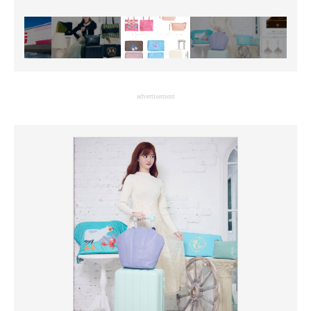
advertisement