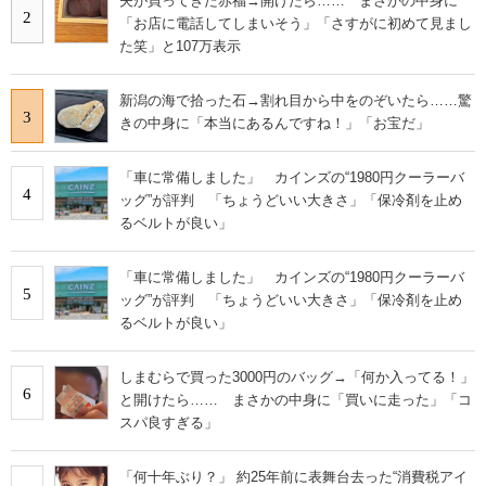
夫が買ってきた赤福→開けたら…… まさかの中身に
2
「お店に電話してしまいそう」「さすがに初めて見まし
た笑」と107万表示
新潟の海で拾った石→割れ目から中をのぞいたら……驚
3
きの中身に「本当にあるんですね！」「お宝だ」
「車に常備しました」 カインズの“1980円クーラーバ
4
ッグ”が評判 「ちょうどいい大きさ」「保冷剤を止め
るベルトが良い」
「車に常備しました」 カインズの“1980円クーラーバ
5
ッグ”が評判 「ちょうどいい大きさ」「保冷剤を止め
るベルトが良い」
しまむらで買った3000円のバッグ→「何か入ってる！」
6
と開けたら…… まさかの中身に「買いに走った」「コ
スパ良すぎる」
「何十年ぶり？」 約25年前に表舞台去った“消費税アイ