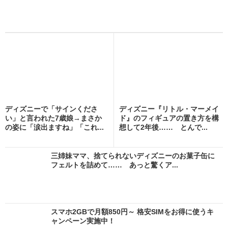
ディズニーで「サインくださ
ディズニー『リトル・マーメイ
い」と言われた7歳娘→まさか
ド』のフィギュアの置き方を構
の姿に「涙出ますね」「これ...
想して2年後…… とんで...
三姉妹ママ、捨てられないディズニーのお菓子缶に
フェルトを詰めて…… あっと驚くア...
スマホ2GBで月額850円～ 格安SIMをお得に使うキ
ャンペーン実施中！