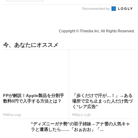
Recommended by
Copyright © ITmedia Inc. All Rights Reserved.
今、あなたにオススメ
FPが解説！Apple製品を分割手
「歩くだけで汗が…！」→ある
数料0円で入手する方法とは？
場所で立ち止まった人だけ気づ
く“レア広告”
PR(Fav-Log)
PR(ねとらぼ)
“ディズニーガチ勢”の双子姉妹→アナ雪の人気キャ
ラと遭遇したら……「おぉおお」「...