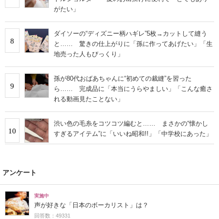
がたい」
ダイソーの“ディズニー柄ハギレ”5枚→カットして縫う
8
と…… 驚きの仕上がりに「孫に作ってあげたい」「生
地売った人もびっくり」
孫が80代おばあちゃんに“初めての裁縫”を習った
9
ら…… 完成品に「本当にうらやましい」「こんな癒さ
れる動画見たことない」
渋い色の毛糸をコツコツ編むと…… まさかの“懐かし
10
すぎるアイテム”に「いいね昭和!!」「中学校にあった」
アンケート
実施中
声が好きな「日本のボーカリスト」は？
回答数：49331