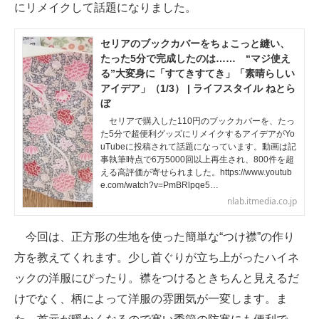
にリメイクして話題になりました。
セリアのブックカバーをちょこっと縫い、
たった5分で完成したのは…… “マジ使え
る”大変身に「すてきすてき」「素晴らしい
アイデア」（1/3） | ライフスタイル ねとら
ぼ
セリアで購入した110円のブックカバーを、たっ
た5分で超便利グッズにリメイクするアイデアがYo
uTubeに投稿されて話題になっています。動画は記
事執筆時点で6万5000回以上再生され、800件を超
える高評価が寄せられました。https://www.youtub
e.com/watch?v=PmBRlpqe5…
nlab.itmedia.co.jp
今回は、正方形の生地を使った簡単な“つけ襟”の作り
方を教えてくれます。少し首ぐりが立ち上がったハイネ
ックの洋服にぴったり。襟をつけるときちんと見えるだ
けでなく、柄によって洋服の雰囲気が一変します。ま