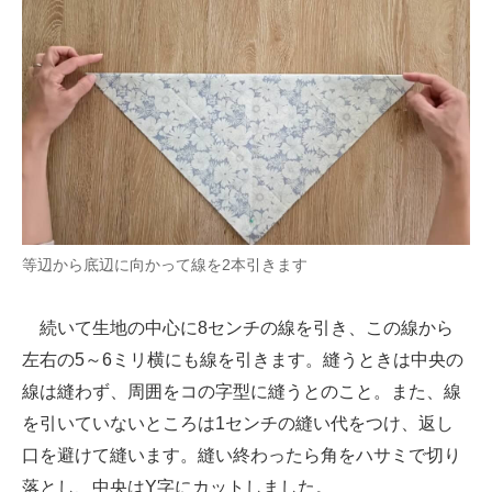
等辺から底辺に向かって線を2本引きます
続いて生地の中心に8センチの線を引き、この線から
左右の5～6ミリ横にも線を引きます。縫うときは中央の
線は縫わず、周囲をコの字型に縫うとのこと。また、線
を引いていないところは1センチの縫い代をつけ、返し
口を避けて縫います。縫い終わったら角をハサミで切り
落とし、中央はY字にカットしました。