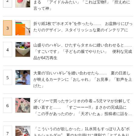
2
まる 「アイドルみたい」「これは宝物‼︎」「控えめに
言って神」
折り紙1枚で“ホオズキ”を作ったら…… お盆飾りにぴっ
3
たりのデザイン、スタイリッシュな夏のインテリアに
山盛りのハギレ、ひたすらタオルに縫い合わせると……
4
「すごいです」「子どもの服でやりたい」 便利な完成
品が64万再生
大量の“白いハギレ”を縫い合わせたら…… 夏の日差し
5
が映えるカーテンに「おしゃれ」「お見事」「歓声を上
げた」
ダイソーで買ったサンリオの巾着→5児ママが分解して
6
縫い直すと…… 「すごーーー!!」まさかの完成品に
「この手があったのか」「天才いたぁ」投稿者に話を聞
いた
「こういうのが欲しかった」1L水筒もすっぽり入る“ボ
7
トルショルダー” 夏のお出掛けに便利で「とてもあり