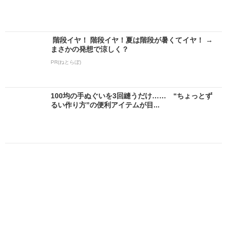
階段イヤ！ 階段イヤ！夏は階段が暑くてイヤ！ →
まさかの発想で涼しく？
PR(ねとらぼ)
100均の手ぬぐいを3回縫うだけ…… “ちょっとず
るい作り方”の便利アイテムが目...