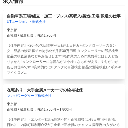
求人情報
自動車系工場/組立・加工・プレス/高収入/製造/工場/派遣の仕事
UTエージェント株式会社
東京都
正社員 / 派遣社員：時給1,700円
【仕事内容】<20~40代活躍中><日勤×土日休み>タンクローリーのタン
ク・部品の検査 駅チカ徒歩4分!月収30万円可
タンクローリーの部品検査
部品の検査業務などをお任せします! 軽作業のため作業負荷はほとんどあ
りません! タンクローリーには部品が大小様々なものがあり、やりがいが
あるお仕事です <具体的には> タンクの目視検査 部品の測定検査(ノギスや
マイクロメ...
在宅あり・大手金属メーカーでの給与社保
マンパワーグループ株式会社
東京都
正社員 / 派遣社員：時給1,750円～1,800円
【仕事内容】〈エルダー歓迎&性別不問〉正社員後は月8日在宅可 新橋、
日比谷、内幸町駅利用OK!大手企業で正社員のチャンス!同業務の方がいる