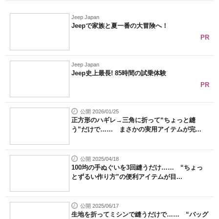
Jeep Japan
Jeepで家族と夏一番の大冒険へ！
PR
Jeep Japan
Jeep史上最長! 85時間の試乗体験
PR
公開 2026/01/25
正方形のハギレ→三角に折って“ちょっと縫
う”だけで…… まさかの実用アイテムが完...
公開 2025/04/18
100均の手ぬぐいを3回縫うだけ…… “ちょっ
とずるい作り方”の便利アイテムが目...
公開 2025/06/17
生地を折ってミシンで縫うだけで…… “バッグ