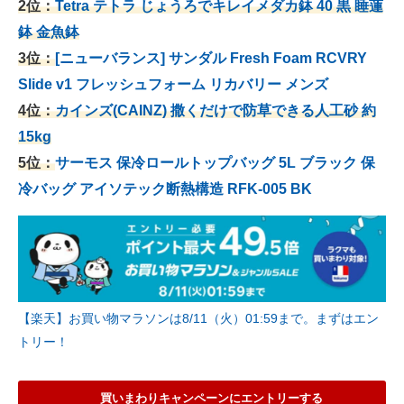
2位：
Tetra テトラ じょうろでキレイメダカ鉢 40
黒 睡蓮
鉢 金魚鉢
3位：
[ニューバランス] サンダル Fresh Foam RCVRY
Slide v1 フレッシュフォーム リカバリー メンズ
4位：
カインズ(CAINZ) 撒くだけで防草できる人工砂 約
15kg
5位：
サーモス 保冷ロールトップバッグ 5L ブラック 保
冷バッグ アイソテック断熱構造 RFK-005 BK
【楽天】お買い物マラソンは8/11（火）01:59まで。まずはエン
トリー！
買いまわりキャンペーンにエントリーする