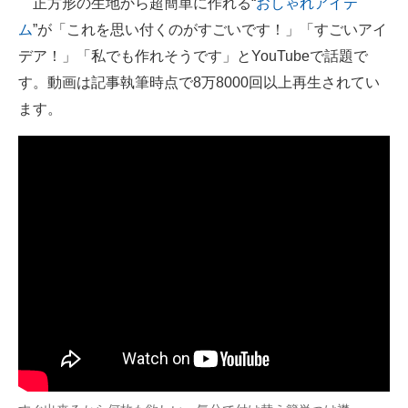
正方形の生地から超簡単に作れる“
おしゃれアイテ
ム
”が「これを思い付くのがすごいです！」「すごいアイ
ITの今と未来を見通す
デア！」「私でも作れそうです」とYouTubeで話題で
スマホと通信の最新トレンド
す。動画は記事執筆時点で8万8000回以上再生されてい
ます。
進化するPCとデバイスの未来
好きが集まる 比べて選べる
ビジネスと働き方のヒント
AI活用のいまが分かる
企業ITのトレンドを詳説
経営リーダーのコミュニティ
マーケ×ITの今がよく分かる
ITエンジニア向け専門サイト