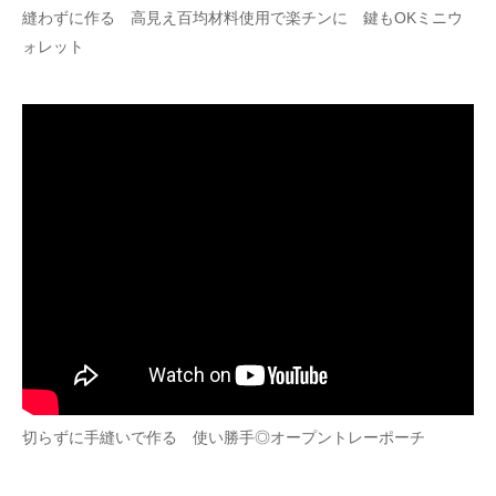
縫わずに作る 高見え百均材料使用で楽チンに 鍵もOKミニウ
ォレット
切らずに手縫いで作る 使い勝手◎オープントレーポーチ