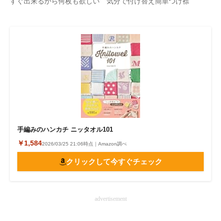
すぐ出来るから何枚も欲しい 気分で付け替え簡単つけ襟
企業向けIT製品の総合サイト
IT製品の技術・比較・事例
製造業のIT導入・活用を支援
モノづくり技術者専門サイト
エレクトロニクス専門サイト
電子設計の基本と応用
手編みのハンカチ ニッタオル101
エネルギーの専門メディア
￥1,584
2026/03/25 21:06時点｜Amazon調べ
建設×テクノロジーの最前線
クリックして今すぐチェック
ちょっと気になるネットの話題
advertisement