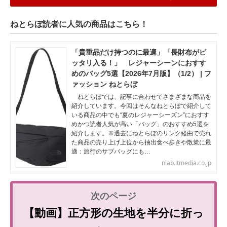
ねとらぼ読者に人気の商品はこちら！
「貴重品だけ持つのに最適」「長財布がピ
ッタリ入る！」 レジャーシーンにおすす
めのバッグ5選【2026年7月版】（1/2） | フ
ァッション ねとらぼ
ねとらぼでは、記事に合わせてさまざまな商品を
紹介しています。今回はそんなねとらぼで紹介して
いる商品の中でも“夏のレジャーシーズン”におすす
めかつ読者人気が高い「バッグ」のおすすめ5選を
紹介します。※過去にねとらぼのリンク経由で売れ
た商品の売り上げ上位から抽出食べ歩きや散策に最
適：旅行のサブバッグにも…
nlab.itmedia.co.jp
【動画】正方形の生地を半分に折っ