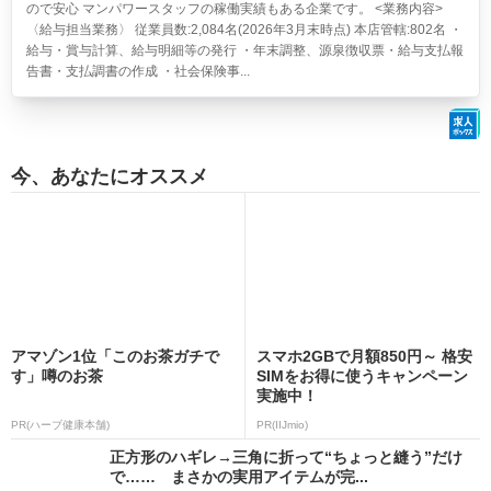
ので安心 マンパワースタッフの稼働実績もある企業です。 <業務内容>
〈給与担当業務〉 従業員数:2,084名(2026年3月末時点) 本店管轄:802名 ・
給与・賞与計算、給与明細等の発行 ・年末調整、源泉徴収票・給与支払報
告書・支払調書の作成 ・社会保険事...
今、あなたにオススメ
アマゾン1位「このお茶ガチで
スマホ2GBで月額850円～ 格安
す」噂のお茶
SIMをお得に使うキャンペーン
実施中！
PR(ハーブ健康本舗)
PR(IIJmio)
正方形のハギレ→三角に折って“ちょっと縫う”だけ
で…… まさかの実用アイテムが完...