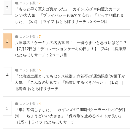
コメント数：
7
2
「もっと早く買えば良かった」 カインズの“車内遮光カーテ
ン”が大人気 「プライバシーも保てて安心」「ぐっすり眠れま
した」（2/2） | ライフ ねとらぼリサーチ：2ページ目
コメント数：
7
3
兵庫県の「ケーキ」の名店10選！ 一番うまいと思う店はどこ？
【7月12日は「デコレーションケーキの日」！】（2/4） | 兵庫県
ねとらぼリサーチ：2ページ目
コメント数：
5
4
「北海道土産としてもセンス抜群」六花亭の“店舗限定”お菓子が
人気 「こんなの初めて」「箱買いするべきだった」（1/2） |
北海道 ねとらぼリサーチ
コメント数：
4
5
「車に常備しました」 カインズの“1980円クーラーバッグ”が評
判 「ちょうどいい大きさ」「保冷剤を止めるベルトが良い」
（1/5） | ライフ ねとらぼリサーチ