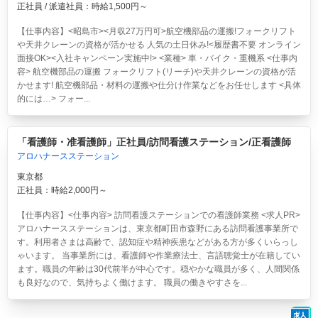
正社員 / 派遣社員：時給1,500円～
【仕事内容】<昭島市><月収27万円可>航空機部品の運搬!フォークリフト
や天井クレーンの資格が活かせる 人気の土日休み!<履歴書不要 オンライン
面接OK><入社キャンペーン実施中!> <業種> 車・バイク・重機系 <仕事内
容> 航空機部品の運搬 フォークリフト(リーチ)や天井クレーンの資格が活
かせます! 航空機部品・材料の運搬や仕分け作業などをお任せします <具体
的には…> フォー...
「看護師・准看護師」正社員/訪問看護ステーション/正看護師
アロハナースステーション
東京都
正社員：時給2,000円～
【仕事内容】<仕事内容> 訪問看護ステーションでの看護師業務 <求人PR>
アロハナースステーションは、東京都町田市森野にある訪問看護事業所で
す。利用者さまは高齢で、認知症や精神疾患などがある方が多くいらっし
ゃいます。 当事業所には、看護師や作業療法士、言語聴覚士が在籍してい
ます。職員の年齢は30代前半が中心です。穏やかな職員が多く、人間関係
も良好なので、気持ちよく働けます。 職員の働きやすさを...