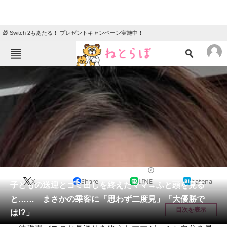
🎁 Switch 2もあたる！ プレゼントキャンペーン実施中！
ねとらぼメニュー
TOP
ニュース
エンタメ
クイズ
グルメ
地域
住まい
教育・育児
動物
リサーチ
ライフスタイル
2025/12/18 08:20（公開）
X
Share
LINE
hatena
会員記事
子どもの送迎とゴミ出しを終えたママ→ふと頭を見る
と…… まさかの乗客に「思わず二度見」「大優勝で
メディア
目次を表示
は!?」
注目記事を集めた総合ページ