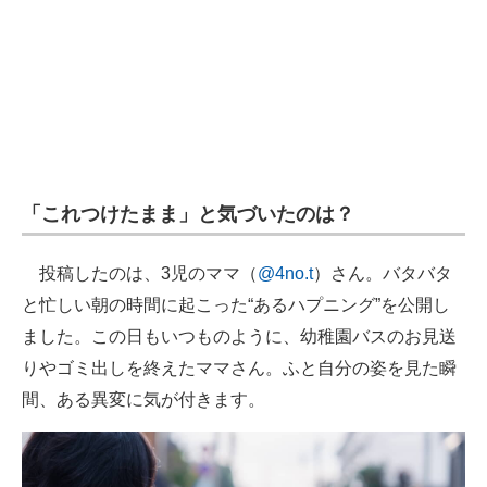
企業向けIT製品の総合サイト
IT製品の技術・比較・事例
製造業のIT導入・活用を支援
モノづくり技術者専門サイト
「これつけたまま」と気づいたのは？
エレクトロニクス専門サイト
電子設計の基本と応用
投稿したのは、3児のママ（
@4no.t
）さん。バタバタ
と忙しい朝の時間に起こった“あるハプニング”を公開し
エネルギーの専門メディア
ました。この日もいつものように、幼稚園バスのお見送
建設×テクノロジーの最前線
りやゴミ出しを終えたママさん。ふと自分の姿を見た瞬
間、ある異変に気が付きます。
ちょっと気になるネットの話題