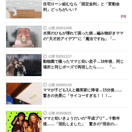
住宅ローン組むなら「固定金利」と「変動金
利」どっちがいい？
PR
公開 2025/12/08
水筒のひもが壊れて困った娘→編み物好きママ
の“天才的アイデア”に「魔法ですね」「...
公開 2025/11/17
動物園で撮ったママと幼い息子→18年後、同じ
場所と同じポーズで再現したら…… 「...
公開 2026/01/16
ママが子ども3人と義実家に帰省→15分後……
驚きの光景に「サイコーすぎる！！！...
公開 2026/06/21
ママと幼いきょうだいの“平成プリ”→十数年
後……「混乱しました」 驚きの“現在の...