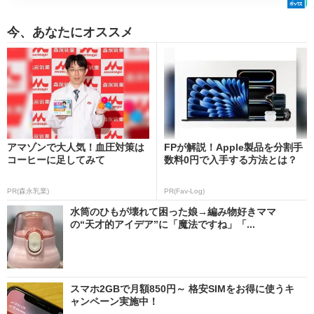
今、あなたにオススメ
アマゾンで大人気！血圧対策は
FPが解説！Apple製品を分割手
コーヒーに足してみて
数料0円で入手する方法とは？
PR(森永乳業)
PR(Fav-Log)
水筒のひもが壊れて困った娘→編み物好きママ
の“天才的アイデア”に「魔法ですね」「...
スマホ2GBで月額850円～ 格安SIMをお得に使うキ
ャンペーン実施中！