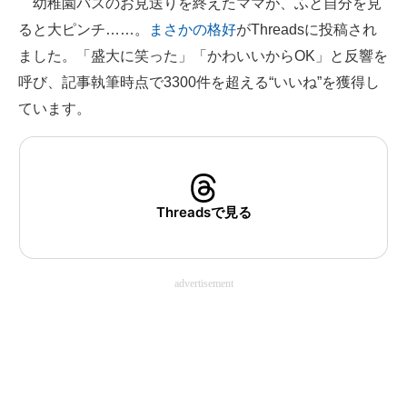
幼稚園バスのお見送りを終えたママが、ふと自分を見
ると大ピンチ……。
まさかの格好
がThreadsに投稿され
ITの今と未来を見通す
ました。「盛大に笑った」「かわいいからOK」と反響を
スマホと通信の最新トレンド
呼び、記事執筆時点で3300件を超える“いいね”を獲得し
ています。
進化するPCとデバイスの未来
好きが集まる 比べて選べる
ビジネスと働き方のヒント
Threadsで見る
AI活用のいまが分かる
企業ITのトレンドを詳説
advertisement
経営リーダーのコミュニティ
マーケ×ITの今がよく分かる
ITエンジニア向け専門サイト