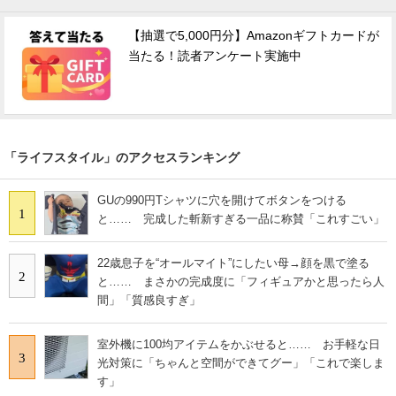
【抽選で5,000円分】Amazonギフトカードが
当たる！読者アンケート実施中
「ライフスタイル」のアクセスランキング
GUの990円Tシャツに穴を開けてボタンをつける
1
と…… 完成した斬新すぎる一品に称賛「これすごい」
22歳息子を“オールマイト”にしたい母→顔を黒で塗る
2
と…… まさかの完成度に「フィギュアかと思ったら人
間」「質感良すぎ」
室外機に100均アイテムをかぶせると…… お手軽な日
3
光対策に「ちゃんと空間ができてグー」「これで楽しま
す」