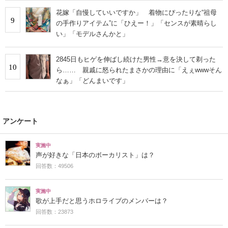
花嫁「自慢していいですか」 着物にぴったりな“祖母
9
の手作りアイテム”に「ひえー！」「センスが素晴らし
い」「モデルさんかと」
2845日もヒゲを伸ばし続けた男性→意を決して剃った
10
ら…… 親戚に怒られたまさかの理由に「えぇwwwそん
なぁ」「どんまいです」
アンケート
実施中
声が好きな「日本のボーカリスト」は？
回答数：49506
実施中
歌が上手だと思うホロライブのメンバーは？
回答数：23873