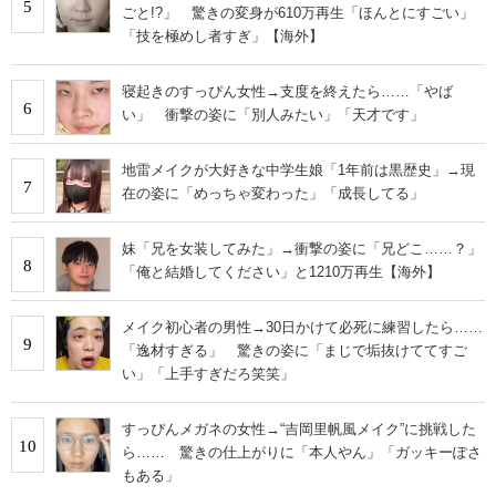
5
ごと!?」 驚きの変身が610万再生「ほんとにすごい」
「技を極めし者すぎ」【海外】
寝起きのすっぴん女性→支度を終えたら……「やば
6
い」 衝撃の姿に「別人みたい」「天才です」
地雷メイクが大好きな中学生娘「1年前は黒歴史」→現
7
在の姿に「めっちゃ変わった」「成長してる」
妹「兄を女装してみた」→衝撃の姿に「兄どこ……？」
8
「俺と結婚してください」と1210万再生【海外】
メイク初心者の男性→30日かけて必死に練習したら……
9
「逸材すぎる」 驚きの姿に「まじで垢抜けててすご
い」「上手すぎだろ笑笑」
すっぴんメガネの女性→“吉岡里帆風メイク”に挑戦した
10
ら…… 驚きの仕上がりに「本人やん」「ガッキーぽさ
もある」