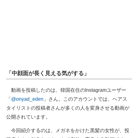
企業向けIT製品の総合サイト
IT製品の技術・比較・事例
製造業のIT導入・活用を支援
モノづくり技術者専門サイト
エレクトロニクス専門サイト
「中顔面が長く見える気がする」
電子設計の基本と応用
エネルギーの専門メディア
動画を投稿したのは、韓国在住のInstagramユーザー
「
@onyad_eden
」さん。このアカウントでは、ヘアス
建設×テクノロジーの最前線
タイリストの投稿者さんが多くの人を変身させる動画が
ちょっと気になるネットの話題
公開されています。
今回紹介するのは、メガネをかけた黒髪の女性が、投