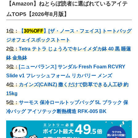
【Amazon】ねとらぼ読者に選ばれているアイテ
ムTOP5【2026年8月版】
1位：
【
30%OFF
】[ザ・ノース・フェイス] トートバッグ
ジオフェイスボックストート
2位：
Tetra テトラ じょうろでキレイメダカ鉢 40
黒 睡蓮
鉢 金魚鉢
3位：
[ニューバランス] サンダル Fresh Foam RCVRY
Slide v1 フレッシュフォーム リカバリー メンズ
4位：
カインズ(CAINZ) 撒くだけで防草できる人工砂 約
15kg
5位：
サーモス 保冷ロールトップバッグ 5L ブラック 保
冷バッグ アイソテック断熱構造 RFK-005 BK