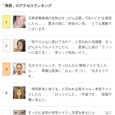
「美容」のアクセスランキング
元客室乗務員の女性がすっぴん公開→“CAメイク”を再現
1
したら…… 驚きの姿に「終始ガン見」「とても素敵で
ございます」
「何でそんなに老けてるの？」と言われた42歳妻、すっ
2
ぴんからフルメイクしたら…… 変身した姿が「アンジ
ーに似てる！」「赤リップ似合いそう」
元タカラジェンヌ、すっぴんから“娘役メイク”をした
3
ら…… 華麗な変身に「おぉ～すごい」「泣きそうで
す」
「倖田來未に似てる」と言われる黒ギャル→本気でメイ
4
クしたら…… 「びっくりした」「平成です」「若槻千
夏に見えた」
すっぴん女性が本気メイク→支度を終えたら……「なに