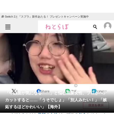
🎁 Switch 2と『スプラ』新作あたる！ プレゼントキャンペーン実施中
ねとらぼメニュー
TOP
ニュース
エンタメ
クイズ
グルメ
地域
住まい
教育・育児
動物
リサーチ
美容
2025/12/08 20:00（公開）
X
Share
LINE
hatena
会員記事
「中顔面が気になる……」と悩む黒髪女性、プロがヘア
カットすると……「うそでしょ」「別人みたい！」「嫉
メディア
目次を表示
妬するほどかわいい」【海外】
注目記事を集めた総合ページ