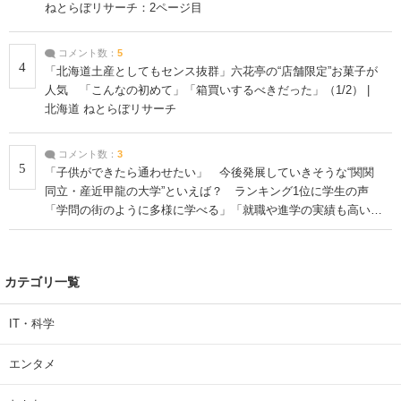
ねとらぼリサーチ：2ページ目
コメント数：
5
4
「北海道土産としてもセンス抜群」六花亭の“店舗限定”お菓子が
人気 「こんなの初めて」「箱買いするべきだった」（1/2） |
北海道 ねとらぼリサーチ
コメント数：
3
5
「子供ができたら通わせたい」 今後発展していきそうな“関関
同立・産近甲龍の大学”といえば？ ランキング1位に学生の声
「学問の街のように多様に学べる」「就職や進学の実績も高い」
| 大学 ねとらぼリサーチ
カテゴリ一覧
IT・科学
エンタメ