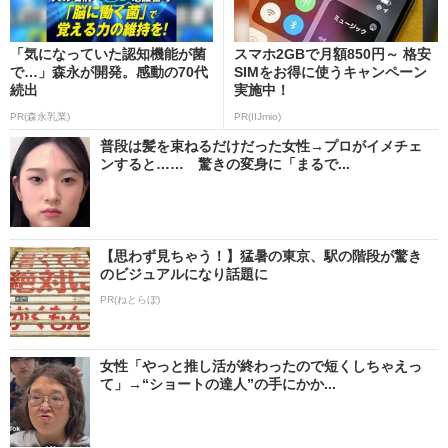
「気になっていた認知機能が菌
スマホ2GBで月額850円～ 格安
で…」森永が開発。感動の70代
SIMをお得に使うキャンペーン
続出
実施中！
PR(森永乳業)
PR(IIJmio)
普段は髪を束ねるだけだった女性→プロがイメチェ
ンすると…… 驚きの変身に「まるで...
【思わず見ちゃう！】猛暑の東京、駅の階段が驚き
のビジュアルになり話題に
PR(ねとらぼ)
女性「やっと推し活が終わったので短くしちゃえっ
て」→“ショートの達人”の手にかか...