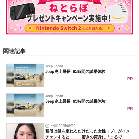
関連記事
Jeep Japan
Jeep史上最長! 85時間の試乗体験
PR
Jeep Japan
Jeep史上最長! 85時間の試乗体験
PR
公開 2025/09/20
普段は髪を束ねるだけだった女性→プロがイメ
チェンすると…… 驚きの変身に「まるで...