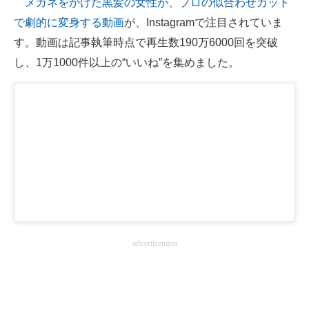
メガネをかけた黒髪の女性が、プロの似合わせカット
で劇的に変身する動画
が、Instagramで注目されていま
ITの今と未来を見通す
す。動画は記事執筆時点で再生数190万6000回を突破
スマホと通信の最新トレンド
し、1万1000件以上の“いいね”を集めました。
進化するPCとデバイスの未来
好きが集まる 比べて選べる
ビジネスと働き方のヒント
AI活用のいまが分かる
企業ITのトレンドを詳説
経営リーダーのコミュニティ
advertisement
マーケ×ITの今がよく分かる
ITエンジニア向け専門サイト