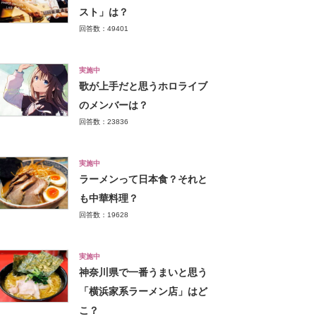
スト」は？
回答数：49401
実施中
歌が上手だと思うホロライブ
のメンバーは？
回答数：23836
実施中
ラーメンって日本食？それと
も中華料理？
回答数：19628
実施中
神奈川県で一番うまいと思う
「横浜家系ラーメン店」はど
こ？