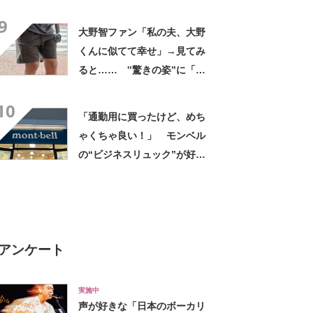
臓に悪いよね、、、」
9
大野智ファン「私の夫、大野
くんに似てて幸せ」→見てみ
ると…… ‟驚きの姿”に「最
高すぎません？」「本物かと
10
思いました！」
「通勤用に買ったけど、めち
ゃくちゃ良い！」 モンベル
の“ビジネスリュック”が好
評 「615グラムで軽い」
「たくさん入る」「満員電車
に乗りやすくなった」
アンケート
実施中
声が好きな「日本のボーカリ