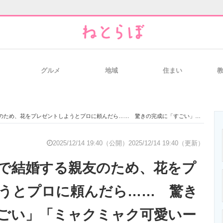
グルメ
地域
住まい
と未来を見通す
スマホと通信の最新トレンド
進化するPCとデ
、花をプレゼントしようとプロに頼んだら…… 驚きの完成に「すごい」「ミャクミャク可愛いーね」
のいまが分かる
企業ITのトレンドを詳説
経営リーダーの
2025/12/14 19:40（公開）
2025/12/14 19:40（更新）
で結婚する親友のため、花をプ
T製品の総合サイト
IT製品の技術・比較・事例
製造業のIT導入
うとプロに頼んだら…… 驚き
ごい」「ミャクミャク可愛いー