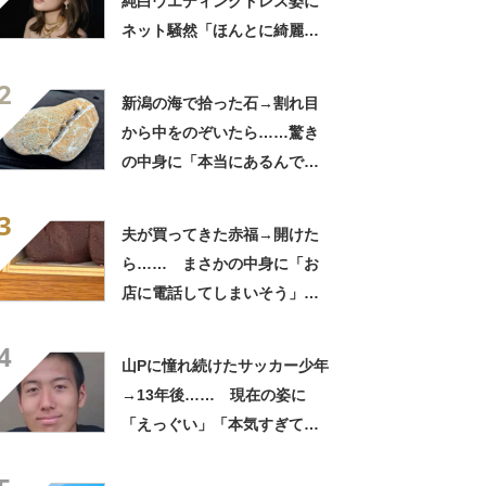
純白ウエディングドレス姿に
ネット騒然「ほんとに綺麗」
「この笑顔が切なすぎる」
2
新潟の海で拾った石→割れ目
から中をのぞいたら……驚き
の中身に「本当にあるんです
ね！」「お宝だ」
3
夫が買ってきた赤福→開けた
ら…… まさかの中身に「お
店に電話してしまいそう」
「さすがに初めて見ました
4
笑」と107万表示
山Pに憧れ続けたサッカー少年
→13年後…… 現在の姿に
「えっぐい」「本気すぎて尊
敬する」と49万再生