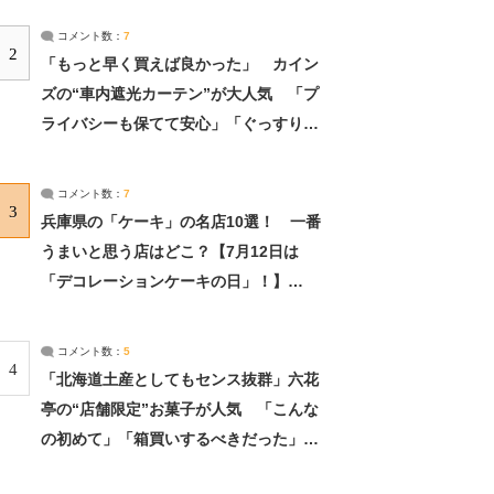
コメント数：
7
2
「もっと早く買えば良かった」 カイン
ズの“車内遮光カーテン”が大人気 「プ
ライバシーも保てて安心」「ぐっすり眠
れました」（2/2） | ライフ ねとらぼリ
サーチ：2ページ目
コメント数：
7
3
兵庫県の「ケーキ」の名店10選！ 一番
うまいと思う店はどこ？【7月12日は
「デコレーションケーキの日」！】
（2/4） | 兵庫県 ねとらぼリサーチ：2ペ
ージ目
コメント数：
5
4
「北海道土産としてもセンス抜群」六花
亭の“店舗限定”お菓子が人気 「こんな
の初めて」「箱買いするべきだった」
（1/2） | 北海道 ねとらぼリサーチ