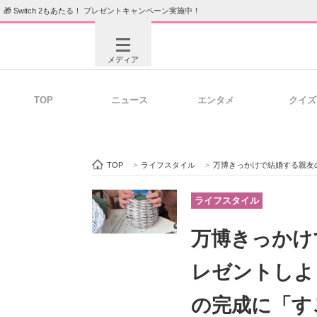
🎁 Switch 2もあたる！ プレゼントキャンペーン実施中！
メディア
TOP
ニュース
エンタメ
クイズ
注目記事を集めた総合ページ
ITの今
TOP
>
ライフスタイル
>
万博きっかけで結婚する親友のため
ビジネスと働き方のヒント
AI活用
ライフスタイル
万博きっかけ
ITエンジニア向け専門サイト
企業向けI
レゼントしよ
の完成に「す