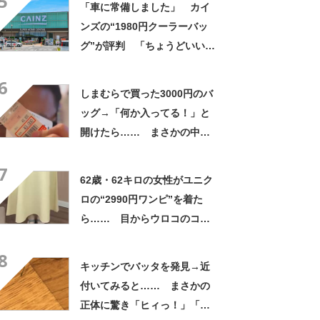
5
「車に常備しました」 カイ
ンズの“1980円クーラーバッ
グ”が評判 「ちょうどいい大
きさ」「保冷剤を止めるベル
6
トが良い」
しまむらで買った3000円のバ
ッグ→「何か入ってる！」と
開けたら…… まさかの中身
に「買いに走った」「コスパ
7
良すぎる」
62歳・62キロの女性がユニク
ロの“2990円ワンピ”を着た
ら…… 目からウロコのコー
デに「全色ほしいくらい」
8
「参考になりました」
キッチンでバッタを発見→近
付いてみると…… まさかの
正体に驚き「ヒィっ！」「心