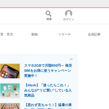
検索
ログイン
教育・育児
動物
リサーチ
会員記事
バイスの未来
好きが集まる 比べて選べる
- PR -
スマホ2GBで月額850円～ 格安
コミュニティ
マーケ×ITの今がよく分かる
SIMをお得に使うキャンペーン
実施中！
【iHerb】「迷ったらこれ！」
・活用を支援
みんなが"リピ買い"している人
気商品
【思わず見ちゃう！】猛暑の東