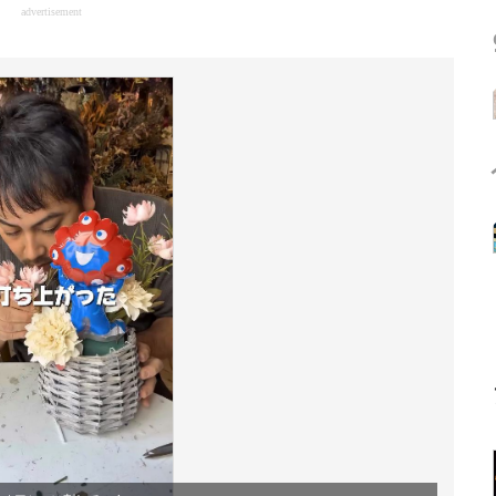
advertisement