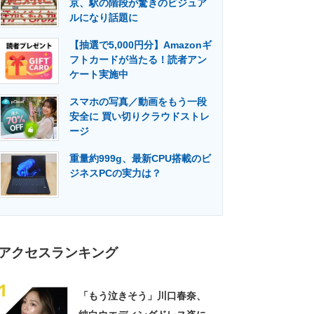
京、駅の階段が驚きのビジュア
門メディア
建設×テクノロジーの最前線
ルになり話題に
【抽選で5,000円分】Amazonギ
フトカードが当たる！読者アン
ケート実施中
スマホの写真／動画をもう一段
安全に 買い切りクラウドストレ
ージ
重量約999g、最新CPU搭載のビ
ジネスPCの実力は？
アクセスランキング
1
「もう泣きそう」川口春奈、