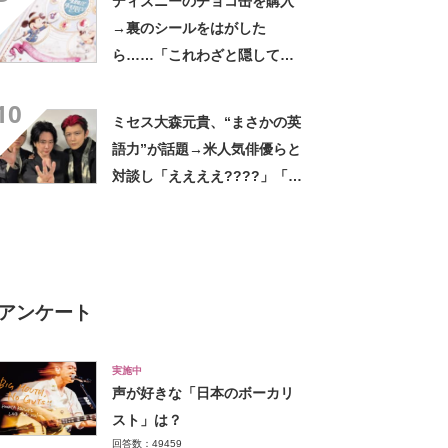
ディズニーのチョコ缶を購入
→裏のシールをはがした
ら……「これわざと隠して
た!?」 現れた“粋な光景”に
10
「声出た」「考えた人やばす
ミセス大森元貴、“まさかの英
ぎ」
語力”が話題→米人気俳優らと
対談し「ええええ????」「初
めて見た……」「すっご」
アンケート
実施中
声が好きな「日本のボーカリ
スト」は？
回答数：49459