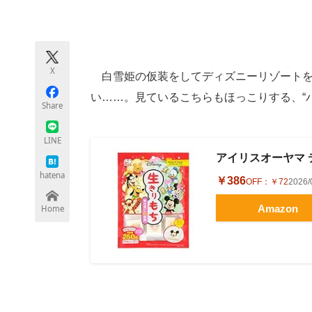
モノづくり技術者専門サイト
エレクトロ
X
白雪姫の仮装をしてディズニーリゾートを
ちょっと気になるネットの話題
い……。見ているこちらもほっこりする、“パ
Share
LINE
アイリスオーヤマ 
hatena
￥386
OFF：
￥72
2026
Amazon
Home