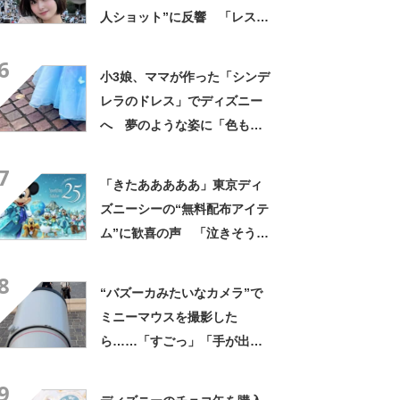
人ショット”に反響 「レスト
ランなのに誰もいない……」
6
「どうなってるの？」
小3娘、ママが作った「シンデ
レラのドレス」でディズニー
へ 夢のような姿に「色も素
材も完璧」「リアルプリンセ
7
ス」
「きたあああああ」東京ディ
ズニーシーの“無料配布アイテ
ム”に歓喜の声 「泣きそう」
「年パスよりも嬉しい」「久
8
しぶりですね」
“バズーカみたいなカメラ”で
ミニーマウスを撮影した
ら……「すごっ」「手が出せ
る世界じゃない」 信じがた
9
い光景が1853万表示