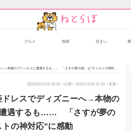
グルメ
地域
住まい
と未来を見通す
スマホと通信の最新トレンド
進化するPCとデ
→本物のプリンセスに遭遇するも…… 「さすが夢の国」な“キャストの神対応”に感動
のいまが分かる
企業ITのトレンドを詳説
経営リーダーの
2025/12/16 20:30（公開）
2025/12/16 20:30（更新）
姫ドレスでディズニーへ→本物の
T製品の総合サイト
IT製品の技術・比較・事例
製造業のIT導入
遭遇するも…… 「さすが夢の
ストの神対応”に感動