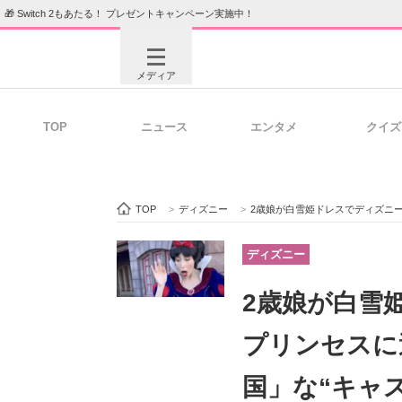
🎁 Switch 2もあたる！ プレゼントキャンペーン実施中！
メディア
TOP
ニュース
エンタメ
クイズ
注目記事を集めた総合ページ
ITの今
TOP
>
ディズニー
>
2歳娘が白雪姫ドレスでディズニーへ
ビジネスと働き方のヒント
AI活用
ディズニー
2歳娘が白雪
ITエンジニア向け専門サイト
企業向けI
プリンセスに
国」な“キャ