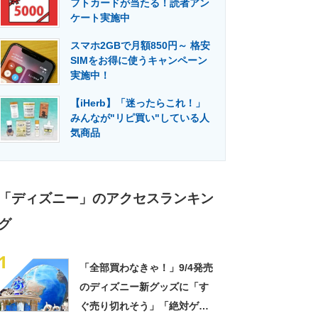
フトカードが当たる！読者アン
門メディア
建設×テクノロジーの最前線
ケート実施中
スマホ2GBで月額850円～ 格安
SIMをお得に使うキャンペーン
実施中！
【iHerb】「迷ったらこれ！」
みんなが"リピ買い"している人
気商品
「ディズニー」のアクセスランキン
グ
1
「全部買わなきゃ！」9/4発売
のディズニー新グッズに「す
ぐ売り切れそう」「絶対ゲッ