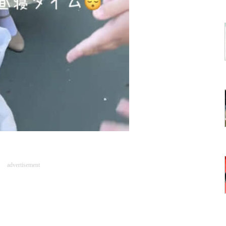
advertisement