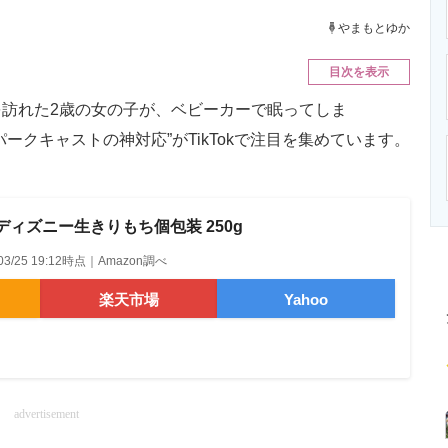
ニクス専門サイト
電子設計の基本と応用
エネルギーの専
やまもとゆか
目次を表示
訪れた2歳の女の子が、ベビーカーで眠ってしま
ークキャストの神対応”がTikTokで注目を集めています。
ディズニー生きりもち個包装 250g
/03/25 19:12時点｜Amazon調べ
楽天市場
Yahoo
advertisement