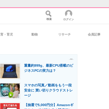
検索
ログイン
教育・育児
動物
リサーチ
会員記事
バイスの未来
好きが集まる 比べて選べる
- PR -
重量約999g、最新CPU搭載のビ
コミュニティ
マーケ×ITの今がよく分かる
ジネスPCの実力は？
スマホの写真／動画をもう一段
・活用を支援
安全に 買い切りクラウドストレ
ージ
【抽選で5,000円分】Amazonギ