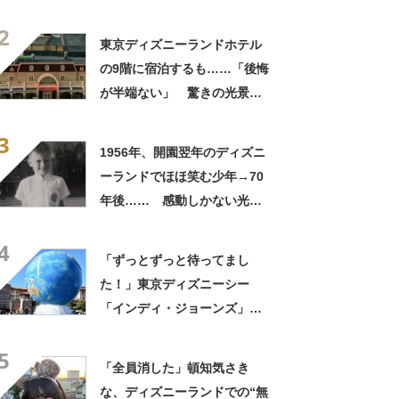
トします」【東京ディズニー
2
シー】
東京ディズニーランドホテル
の9階に宿泊するも……「後悔
が半端ない」 驚きの光景に
「超特等席じゃないです
3
か！」「もう他のホテルとま
1956年、開園翌年のディズニ
れない」
ーランドでほほ笑む少年→70
年後…… 感動しかない光景
に公式も反応「一生続く魔
4
法」と3800万再生【海外】
「ずっとずっと待ってまし
た！」東京ディズニーシー
「インディ・ジョーンズ」運
営再開を発表 2日前には“匂
5
わせ”も
「全員消した」頓知気さき
な、ディズニーランドでの“無