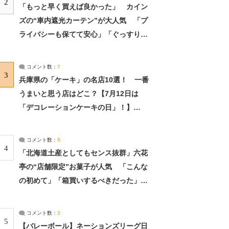
2
「もっと早く買えば良かった」 カイン
ズの“車内遮光カーテン”が大人気 「プ
ライバシーも保てて安心」「ぐっすり眠
れました」（2/2） | ライフ ねとらぼリ
サーチ：2ページ目
コメント数：
7
3
兵庫県の「ケーキ」の名店10選！ 一番
うまいと思う店はどこ？【7月12日は
「デコレーションケーキの日」！】
（2/4） | 兵庫県 ねとらぼリサーチ：2ペ
ージ目
コメント数：
5
4
「北海道土産としてもセンス抜群」六花
亭の“店舗限定”お菓子が人気 「こんな
の初めて」「箱買いするべきだった」
（1/2） | 北海道 ねとらぼリサーチ
コメント数：
3
5
【バレーボール】ネーションズリーグ日