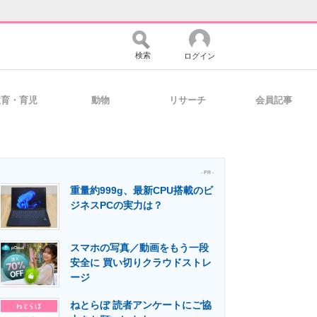
検索
ログイン
教育・育児
動物
リサーチ
会員記事
バイスの未来
好きが集まる 比べて選べる
- PR -
重量約999g、最新CPU搭載のビ
コミュニティ
マーケ×ITの今がよく分かる
ジネスPCの実力は？
スマホの写真／動画をもう一段
・活用を支援
安全に 買い切りクラウドストレ
ージ
ねとらぼ 読者アンケートにご協