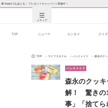
🎁 Switch 2もあたる！ プレゼントキャンペーン実施中！
メディア
TOP
ニュース
エンタメ
クイズ
注目記事を集めた総合ページ
ITの今
TOP
>
ライフスタイル
>
ハンドメイド
>
森永のクッキ
ビジネスと働き方のヒント
AI活用
ハンドメイド
森永のクッキ
ITエンジニア向け専門サイト
企業向けI
解！ 驚きの
事」「捨てら