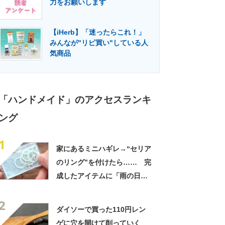
力をお願いします
門メディア
建設×テクノロジーの最前線
【iHerb】「迷ったらこれ！」
みんなが"リピ買い"している人
気商品
「ハンドメイド」のアクセスランキ
ング
1
家にあるミニハギレ→“セリア
のリング”を付けたら…… 完
成したアイテムに「雨の日で
もテンション上がりますね」
2
ダイソーで買った110円レン
ゲに穴を開けて削っていく