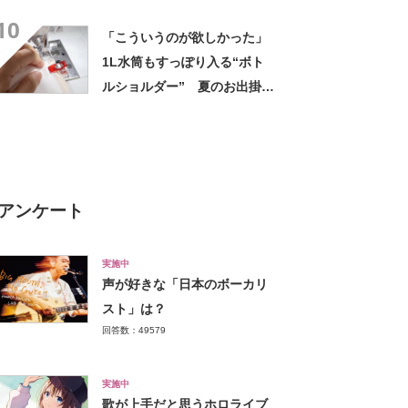
ュな夏のインテリアに
10
「こういうのが欲しかった」
1L水筒もすっぽり入る“ボト
ルショルダー” 夏のお出掛け
に便利で「とてもありがた
い」
アンケート
実施中
声が好きな「日本のボーカリ
スト」は？
回答数：49579
実施中
歌が上手だと思うホロライブ