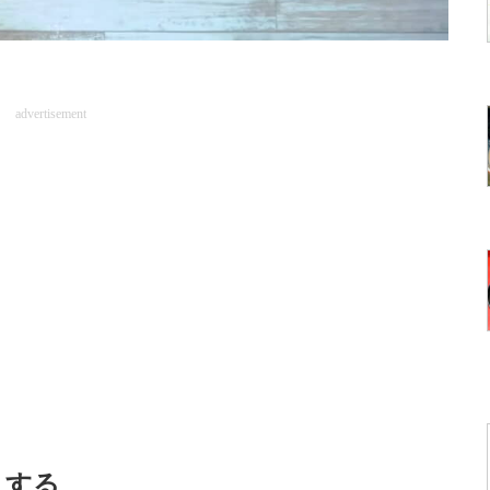
advertisement
トする