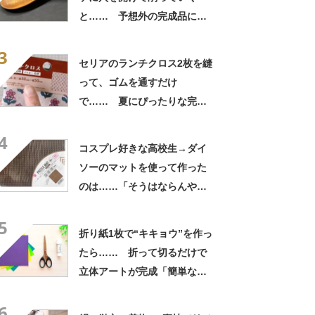
と…… 予想外の完成品に
「すごい！」「職人技」
3
セリアのランチクロス2枚を縫
って、ゴムを通すだけ
で…… 夏にぴったりな完成
品に「仕事終わりにセリア寄
4
ります!!」「孫に作りた
コスプレ好きな高校生→ダイ
い！」
ソーのマットを使って作った
のは……「そうはならんや
ろ」 まさかの完成品に「訳
5
が分からない」
折り紙1枚で“キキョウ”を作っ
たら…… 折って切るだけで
立体アートが完成「簡単なの
がうれしい」「作って飾って
6
みます」