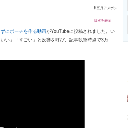
ニクス専門サイト
電子設計の基本と応用
エネルギーの専
五月アメボシ
目次を表示
わずにポーチを作る動画
がYouTubeに投稿されました。い
いい」「すごい」と反響を呼び、記事執筆時点で3万