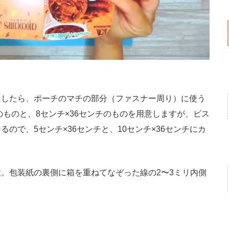
したら、ポーチのマチの部分（ファスナー周り）に使う
のものと、8センチ×36センチのものを用意しますが、ビス
ので、5センチ×36センチと、10センチ×36センチにカ
。包装紙の裏側に箱を重ねてなぞった線の2〜3ミリ内側
る