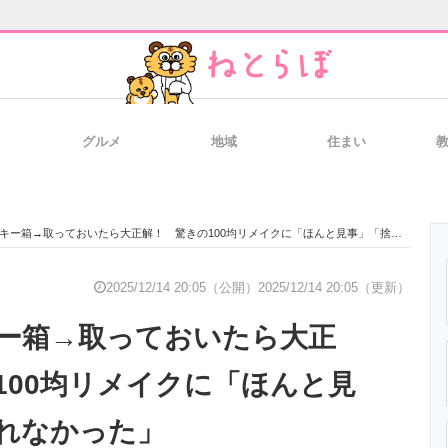
グルメ
地域
住まい
と未来を見通す
スマホと通信の最新トレンド
進化するPCとデ
ー箱→取っておいたら大正解！ 驚きの100均リメイクに「ほんと見事」「捨てられなかった」
のいまが分かる
企業ITのトレンドを詳説
経営リーダーの
2025/12/14 20:05（公開）
2025/12/14 20:05（更新）
ー箱→取っておいたら大正
T製品の総合サイト
IT製品の技術・比較・事例
製造業のIT導入
100均リメイクに「ほんと見
れなかった」