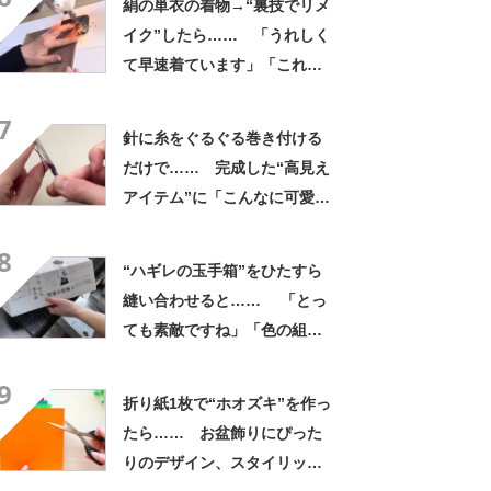
絹の単衣の着物→“裏技でリメ
イク”したら…… 「うれしく
て早速着ています」「これか
ら作ります」
7
針に糸をぐるぐる巻き付ける
だけで…… 完成した“高見え
アイテム”に「こんなに可愛い
お花に」「感激してます」
8
“ハギレの玉手箱”をひたすら
縫い合わせると…… 「とっ
ても素敵ですね」「色の組み
合わせがセンスいい」
9
折り紙1枚で“ホオズキ”を作っ
たら…… お盆飾りにぴった
りのデザイン、スタイリッシ