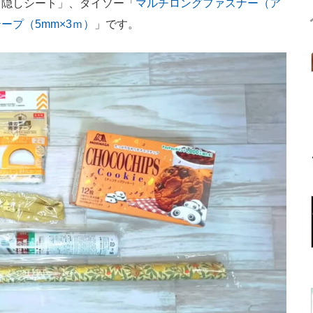
目隠しシート」、ダイソー「
マルチロングファスナー（ア
ープ（5mm×3ｍ）
」です。