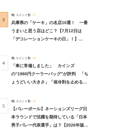
れました」（2/2） | ライフ ねとらぼリ
サーチ：2ページ目
コメント数：
7
3
兵庫県の「ケーキ」の名店10選！ 一番
うまいと思う店はどこ？【7月12日は
「デコレーションケーキの日」！】
（2/4） | 兵庫県 ねとらぼリサーチ：2ペ
ージ目
コメント数：
4
4
「車に常備しました」 カインズ
の“1980円クーラーバッグ”が評判 「ち
ょうどいい大きさ」「保冷剤を止めるベ
ルトが良い」（1/5） | ライフ ねとらぼ
リサーチ
コメント数：
3
5
【バレーボール】ネーションズリーグ日
本ラウンドで活躍を期待している「日本
男子バレー代表選手」は？【2026年版・
人気投票実施中】（投票結果） | スポー