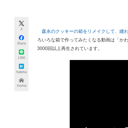
モノづくり技術者専門サイト
エレクトロ
X
森永のクッキーの箱をリメイクして、縫
ちょっと気になるネットの話題
ろいろな箱で作ってみたくなる動画は「かわ
Share
3000回以上再生されています。
LINE
hatena
Home