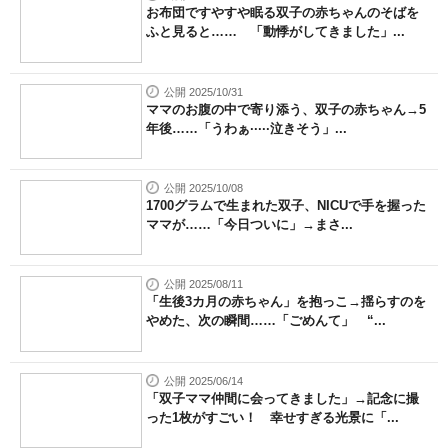
お布団ですやすや眠る双子の赤ちゃんのそばを
ふと見ると…… 「動悸がしてきました」...
公開 2025/10/31
ママのお腹の中で寄り添う、双子の赤ちゃん→5
年後……「うわぁ·····泣きそう」...
公開 2025/10/08
1700グラムで生まれた双子、NICUで手を握った
ママが……「今日ついに」→まさ...
公開 2025/08/11
「生後3カ月の赤ちゃん」を抱っこ→揺らすのを
やめた、次の瞬間……「ごめんて」 “...
公開 2025/06/14
「双子ママ仲間に会ってきました」→記念に撮
った1枚がすごい！ 幸せすぎる光景に「...