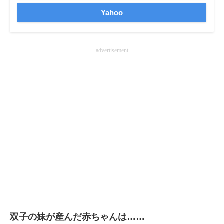
企業向けIT製品の総合サイト
Yahoo
IT製品の技術・比較・事例
advertisement
製造業のIT導入・活用を支援
モノづくり技術者専門サイト
エレクトロニクス専門サイト
電子設計の基本と応用
エネルギーの専門メディア
建設×テクノロジーの最前線
ちょっと気になるネットの話題
双子の妹が産んだ赤ちゃんは……