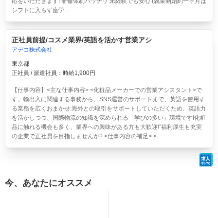
応をいただきます! 研修体制バッチリ 未経験でも安心 (就業開始約一ヶ月は
シフトに入らず座学...
正社員前提/コスメ業界/英語を活かす営業アシ
アデコ株式会社
東京都
正社員 / 派遣社員：時給1,900円
【仕事内容】<主な仕事内容> <化粧品メーカーでの営業アシスタント>で
す。輸出入に関連する事務から、SNS運営のサポートまで、英語を使用す
る業務を広くおまかせ 海外との取引をサポートしていただくため、英語力
を活かしつつ、国際物流の知識を深められる「学びの多い」環境です!化粧
品に触れる機会も多く、業界への興味がある方も大歓迎!”福利厚生も充実
の企業で正社員を目指しませんか? <仕事内容の補足> <...
今、あなたにオススメ