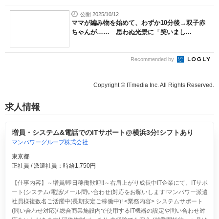
公開 2025/10/12
ママが編み物を始めて、わずか10分後→双子赤
ちゃんが…… 思わぬ光景に「笑いまし...
Recommended by
Copyright © ITmedia Inc. All Rights Reserved.
求人情報
増員・システム&電話でのITサポート@横浜3分!シフトあり
マンパワーグループ株式会社
東京都
正社員 / 派遣社員：時給1,750円
【仕事内容】～増員/即日稼働歓迎!!～右肩上がり成長中IT企業にて、ITサポ
ート(システム/電話/メール問い合わせ)対応をお願いします!マンパワー派遣
社員様複数名ご活躍中(長期安定ご稼働中)! <業務内容> システムサポート
(問い合わせ対応)/ 総合商業施設内で使用するIT機器の設定や問い合わせ対