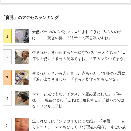
「育児」のアクセスランキング
天然パーマのパパとママ→生まれてきた2人の女の子
1
は…… 驚きの姿に「遺伝って不思議ですね」
生まれたときからずっと一緒な“ハスキーと赤ちゃん”→1
2
年後の姿に「最高の兄弟ですね」「アカン泣いてまう」
生まれたときから犬と育った赤ちゃん→4年後の光景に
3
「涙が出てきました」「ずっと見守ってるんだな」
ママ「とんでもないイケメンを産み落とした」→6年
4
後…… 現在の姿に「これは二度見する」「親バカでは
なくリアル王子様」
生まれたては「ジャガイモだった娘」→2年後……「あ
5
りゃ〜！」 ママもびっくりな“現在の姿”に「すごい成