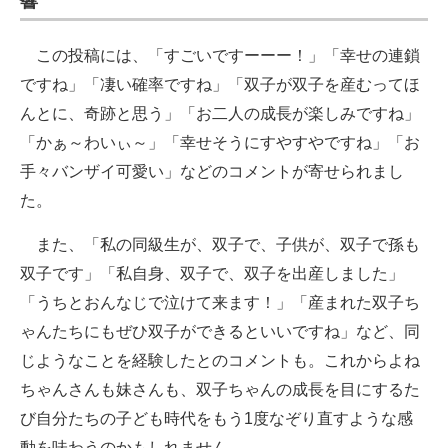
響
この投稿には、「すごいですーーー！」「幸せの連鎖
ですね」「凄い確率ですね」「双子が双子を産むってほ
んとに、奇跡と思う」「お二人の成長が楽しみですね」
「かぁ～わいぃ～」「幸せそうにすやすやですね」「お
手々バンザイ可愛い」などのコメントが寄せられまし
た。
また、「私の同級生が、双子で、子供が、双子で孫も
双子です」「私自身、双子で、双子を出産しました」
「うちとおんなじで泣けて来ます！」「産まれた双子ち
ゃんたちにもぜひ双子ができるといいですね」など、同
じようなことを経験したとのコメントも。これからよね
ちゃんさんも妹さんも、双子ちゃんの成長を目にするた
び自分たちの子ども時代をもう1度なぞり直すような感
動を味わうのかもしれません。