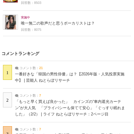
回答数：8503
実施中
唯一無二の歌声だと思うボーカリストは？
回答数：8075
コメントランキング
コメント数：
21
1
一番好きな「韓国の男性俳優」は？【2026年版・人気投票実施
中】 | 芸能人 ねとらぼリサーチ
コメント数：
7
2
「もっと早く買えば良かった」 カインズの“車内遮光カーテ
ン”が大人気 「プライバシーも保てて安心」「ぐっすり眠れま
した」（2/2） | ライフ ねとらぼリサーチ：2ページ目
コメント数：
7
3