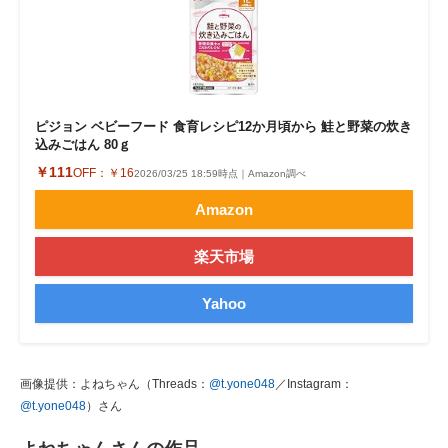
ピジョン ベビーフード 食育レシピ12か月頃から 鮭と野菜の炊き
込みごはん 80ｇ
￥111
OFF：
￥16
2026/03/25 18:59時点｜Amazon調べ
Amazon
楽天市場
Yahoo
画像提供：よねちゃん（Threads：
@t.yone048
／Instagram：
@t.yone048
）さん