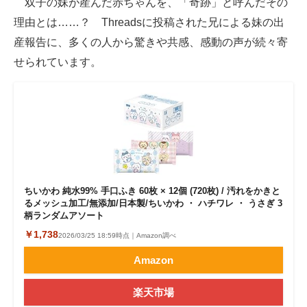
双子の妹が産んだ赤ちゃんを、「奇跡」と呼んだその
理由とは……？ Threadsに投稿された兄による妹の出
ITの今と未来を見通す
産報告に、多くの人から驚きや共感、感動の声が続々寄
スマホと通信の最新トレンド
せられています。
進化するPCとデバイスの未来
好きが集まる 比べて選べる
ビジネスと働き方のヒント
AI活用のいまが分かる
ちいかわ 純水99% 手口ふき 60枚 × 12個 (720枚) / 汚れをかきと
るメッシュ加工/無添加/日本製/ちいかわ ・ ハチワレ ・ うさぎ 3
企業ITのトレンドを詳説
柄ランダムアソート
￥1,738
経営リーダーのコミュニティ
2026/03/25 18:59時点｜Amazon調べ
Amazon
マーケ×ITの今がよく分かる
楽天市場
ITエンジニア向け専門サイト