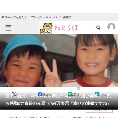
🎁 Switch 2もあたる！ プレゼントキャンペーン実施中！
ねとらぼメニュー
TOP
ニュース
エンタメ
クイズ
グルメ
地域
住まい
教育・育児
動物
リサーチ
育児
2025/12/18 07:45（公開）
X
Share
LINE
hatena
会員記事
双子の妹が、赤ちゃんを産んだら……「凄い確率」 兄
も感動の“奇跡の光景”が64万表示「幸せの連鎖ですね」
メディア
目次を表示
注目記事を集めた総合ページ