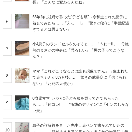
長」「こんなに変わるんだね」
55年前に祖母が作った“子ども服”→令和生まれの息子に
6
着せてみたら……「えっー!!」 “驚きの姿”に「半世紀過
ぎてるとは思えない」
小4息子のランドセルをのぞくと……「うわー!!」 母絶
7
句のまさかの中身に「恐ろしい」「男の子ってこうな
ん？」
ママ「これがこうなるとは誰も想像できん」→生まれた
8
て赤ちゃんが3カ月後…… 驚きの成長姿に「信じられ
ない」「ただの天使か」
0歳児ママ→パパに子ども服を買ってきてもらった
9
ら……「何コレ!!」 “衝撃のデザイン”に「センスしかな
い夫」
息子の誤解答を直した先生→赤ペンで書かれていたの
10
は…… 「息が止まるほど笑った」まさかの光景に「先