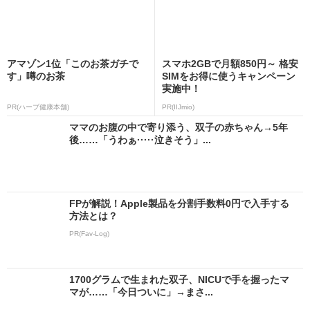
アマゾン1位「このお茶ガチで
スマホ2GBで月額850円～ 格安
す」噂のお茶
SIMをお得に使うキャンペーン
実施中！
PR(ハーブ健康本舗)
PR(IIJmio)
ママのお腹の中で寄り添う、双子の赤ちゃん→5年
後……「うわぁ·····泣きそう」...
FPが解説！Apple製品を分割手数料0円で入手する
方法とは？
PR(Fav-Log)
1700グラムで生まれた双子、NICUで手を握ったマ
マが……「今日ついに」→まさ...