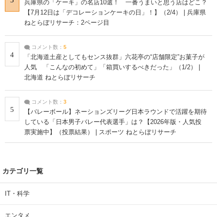
兵庫県の「ケーキ」の名店10選！ 一番うまいと思う店はどこ？
【7月12日は「デコレーションケーキの日」！】（2/4） | 兵庫県
ねとらぼリサーチ：2ページ目
コメント数：
5
4
「北海道土産としてもセンス抜群」六花亭の“店舗限定”お菓子が
人気 「こんなの初めて」「箱買いするべきだった」（1/2） |
北海道 ねとらぼリサーチ
コメント数：
3
5
【バレーボール】ネーションズリーグ日本ラウンドで活躍を期待
している「日本男子バレー代表選手」は？【2026年版・人気投
票実施中】（投票結果） | スポーツ ねとらぼリサーチ
カテゴリ一覧
IT・科学
エンタメ