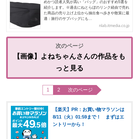
めかつ読者人気が高い「バッグ」のおすすめ5選を
紹介します。※過去にねとらぼのリンク経由で売れ
た商品の売り上げ上位から抽出食べ歩きや散策に最
適：旅行のサブバッグにも…
nlab.itmedia.co.jp
【画像】よねちゃんさんの作品をも
っと見る
1
2
次のページ
【楽天】PR：お買い物マラソンは
8/11（火）01:59まで！ まずはエ
ントリーから！