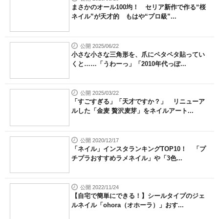
まさかのオール100均！ セリア新作で作る“桜
ネイル”が天才的 もはや“プロ級”...
公開 2025/06/22
小さな小さな三角形を、爪にペタペタ貼ってい
くと……「うわーっ」「2010年代っぽ...
公開 2025/03/22
「すごすぎる」「天才ですか？」 リニューア
ルした「金麦 贅沢麦芽」をネイルアート...
公開 2020/12/17
「ネイル」インスタランキングTOP10！ 「プ
チプラおすすめラメネイル」や「3色...
公開 2022/11/24
【自宅で簡単にできる！】シールタイプのジェ
ルネイル「ohora（オホーラ）」おす...