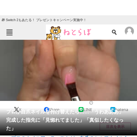
🎁 Switch 2もあたる！ プレゼントキャンペーン実施中！
ねとらぼメニュー
TOP
ニュース
エンタメ
クイズ
グルメ
地域
住まい
教育・育児
動物
リサーチ
美容
2025/12/23 19:05（公開）
X
Share
LINE
hatena
会員記事
プロが自爪ネイルを付け替えたら……「うわあああ」
完成した指先に「見惚れてました」「真似したくなっ
メディア
目次を表示
た」
注目記事を集めた総合ページ