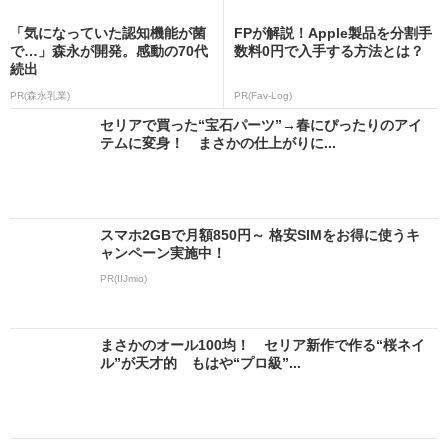
「気になっていた認知機能が菌
FPが解説！Apple製品を分割手
で…」森永が開発。感動の70代
数料0円で入手する方法とは？
続出
PR(森永乳業)
PR(Fav-Log)
セリアで買った“宝石パーツ”→春にぴったりのアイ
テムに変身！ まさかの仕上がりに...
スマホ2GBで月額850円～ 格安SIMをお得に使うキ
ャンペーン実施中！
PR(IIJmio)
まさかのオール100均！ セリア新作で作る“桜ネイ
ル”が天才的 もはや“プロ級”...