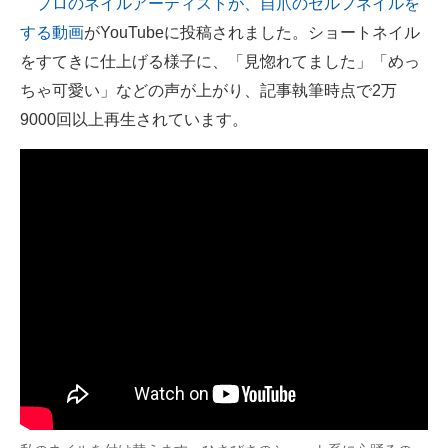
プロのネイルアーティストが、自爪のセルフネイルを
する動画
がYouTubeに投稿されました。ショートネイル
ITの今と未来を見通す
をすてきに仕上げる様子に、「見惚れてました」「めっ
スマホと通信の最新トレンド
ちゃ可愛い」などの声が上がり、記事執筆時点で2万
9000回以上再生されています。
進化するPCとデバイスの未来
好きが集まる 比べて選べる
ビジネスと働き方のヒント
AI活用のいまが分かる
企業ITのトレンドを詳説
経営リーダーのコミュニティ
マーケ×ITの今がよく分かる
ITエンジニア向け専門サイト