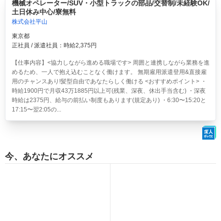
機械オペレーター/SUV・小型トラックの部品/交替制/未経験OK/
土日休み中心/寮無料
株式会社平山
東京都
正社員 / 派遣社員：時給2,375円
【仕事内容】<協力しながら進める職場です> 周囲と連携しながら業務を進
めるため、一人で抱え込むことなく働けます。 無期雇用派遣登用&直接雇
用のチャンスあり!髪型自由であなたらしく働ける <おすすめポイント> ・
時給1900円で月収43万1885円以上可(残業、深夜、休出手当含む) ・深夜
時給は2375円、給与の前払い制度もあります(規定あり) ・6:30〜15:20と
17:15〜翌2:05の...
今、あなたにオススメ