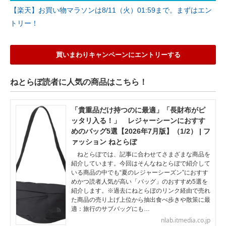
【楽天】お買い物マラソンは8/11（火）01:59まで。まずはエン
トリー！
買いまわりキャンペーンにエントリーする
ねとらぼ読者に人気の商品はこちら！
「貴重品だけ持つのに最適」「長財布がピ
ッタリ入る！」 レジャーシーンにおすす
めのバッグ5選【2026年7月版】（1/2） | フ
ァッション ねとらぼ
ねとらぼでは、記事に合わせてさまざまな商品を
紹介しています。今回はそんなねとらぼで紹介して
いる商品の中でも“夏のレジャーシーズン”におすす
めかつ読者人気が高い「バッグ」のおすすめ5選を
紹介します。※過去にねとらぼのリンク経由で売れ
た商品の売り上げ上位から抽出食べ歩きや散策に最
適：旅行のサブバッグにも…
nlab.itmedia.co.jp