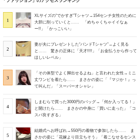
「ファッション」のアクセスランキング
XLサイズの“でかすぎ”Tシャツ→154センチ女性のために
1
大胆に削っていくと…… 「めちゃくちゃイイなぁ
ー!!」「かっこいい」
妻が夫にプレゼントした“バンドTシャツ”→よく見る
2
と…… 驚きの正体に「天才!!!!」「お金払うから作って
ほしいレベル」
「その体型でよく脚出せるよね」と言われた女性→ミニ
3
丈ワンピを着たら…… まさかの姿に「『マジか！』っ
て叫んだ」「スーパーオシャレ」
しまむらで買った3000円のバッグ→「何か入ってる！」
4
と開けたら…… まさかの中身に「買いに走った」「コ
スパ良すぎる」
結婚式へお呼ばれ→550円の着物で参加したら…… ま
5
さかの姿に「花嫁より目立ちそう」「着こなせるセンス