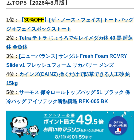
ムTOP5【2026年8月版】
1位：
【
30%OFF
】[ザ・ノース・フェイス] トートバッグ
ジオフェイスボックストート
2位：
Tetra テトラ じょうろでキレイメダカ鉢 40
黒 睡蓮
鉢 金魚鉢
3位：
[ニューバランス] サンダル Fresh Foam RCVRY
Slide v1 フレッシュフォーム リカバリー メンズ
4位：
カインズ(CAINZ) 撒くだけで防草できる人工砂 約
15kg
5位：
サーモス 保冷ロールトップバッグ 5L ブラック 保
冷バッグ アイソテック断熱構造 RFK-005 BK