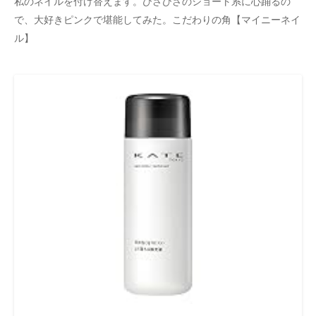
私のネイルを付け替えます。ひさびさのショート系に心踊るの
企業向けIT製品の総合サイト
で、大好きピンクで堪能してみた。こだわりの角【マイニーネイ
ル】
IT製品の技術・比較・事例
製造業のIT導入・活用を支援
モノづくり技術者専門サイト
エレクトロニクス専門サイト
電子設計の基本と応用
エネルギーの専門メディア
建設×テクノロジーの最前線
ちょっと気になるネットの話題