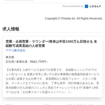
Recommended by
Copyright © ITmedia Inc. All Rights Reserved.
求人情報
営業・企画営業・ラウンダー/将来は年収1000万も目指せる 未
経験可成果直結の人材営業
アデコ株式会社
東京都
正社員 / 派遣社員：時給1,750円～
【仕事内容】人材サービス会社での営業です。 未経験エンジニアの“デビ
ュー先”をつくる 需要が非常に高いIT人材や事務職の無期雇用派遣サービス
を企業に提案するお仕事です。 新規開拓から既存フォロー、スタッフ面
談、マッチングまでマルチに担当。 丁寧な座学・同行研修があるため、営
業未経験の方も自慢のコミュ力と意欲でチャレンジできます! 実施中 LINE
でつながる「お仕事スタート応援キャンペーン」 <...