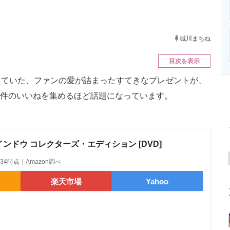
ニクス専門サイト
電子設計の基本と応用
エネルギーの専
城川まちね
目次を表示
ていた、ファンの愛が詰まったすてきなプレゼントが、
、約3万件のいいねを集めるほど話題になっています。
ンドウ コレクターズ・エディション [DVD]
18:34時点｜Amazon調べ
楽天市場
Yahoo