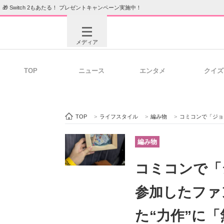
🎁 Switch 2もあたる！ プレゼントキャンペーン実施中！
メディア
TOP
ニュース
エンタメ
クイズ
注目記事を集めた総合ページ
ITの今
TOP
>
ライフスタイル
>
編み物
>
コミコンで「ジョニー・デ
ビジネスと働き方のヒント
AI活用
編み物
コミコンで「
ITエンジニア向け専門サイト
企業向けI
参加したファ
た“力作”に