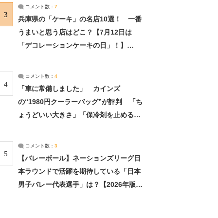
サーチ：2ページ目
コメント数：
7
3
兵庫県の「ケーキ」の名店10選！ 一番
うまいと思う店はどこ？【7月12日は
「デコレーションケーキの日」！】
（2/4） | 兵庫県 ねとらぼリサーチ：2ペ
ージ目
コメント数：
4
4
「車に常備しました」 カインズ
の“1980円クーラーバッグ”が評判 「ち
ょうどいい大きさ」「保冷剤を止めるベ
ルトが良い」（1/5） | ライフ ねとらぼ
リサーチ
コメント数：
3
5
【バレーボール】ネーションズリーグ日
本ラウンドで活躍を期待している「日本
男子バレー代表選手」は？【2026年版・
人気投票実施中】（投票結果） | スポー
ツ ねとらぼリサーチ