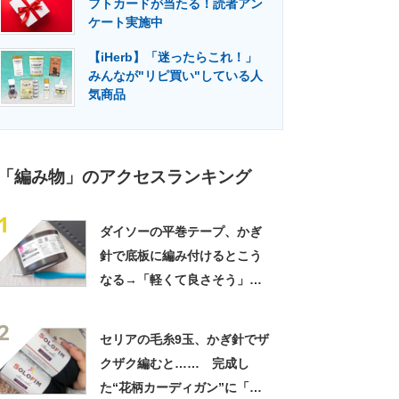
フトカードが当たる！読者アン
門メディア
建設×テクノロジーの最前線
ケート実施中
【iHerb】「迷ったらこれ！」
みんなが"リピ買い"している人
気商品
「編み物」のアクセスランキング
1
ダイソーの平巻テープ、かぎ
針で底板に編み付けるとこう
なる→「軽くて良さそう」
「好みのカラーです」「挑戦
2
してみようかな」
セリアの毛糸9玉、かぎ針でザ
クザク編むと…… 完成し
た“花柄カーディガン”に「す