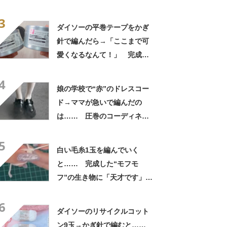
てきですね」「ちょうど欲し
3
かった」
ダイソーの平巻テープをかぎ
針で編んだら→「ここまで可
愛くなるなんて！」 完成し
た“夏アイテム”に「素敵な模
4
様」
娘の学校で“赤”のドレスコー
ド→ママが急いで編んだの
は…… 圧巻のコーディネー
トに「反り具合が完ぺき」
5
「フリーハンドでこんな風に
白い毛糸1玉を編んでいく
作れるの」
と…… 完成した“モフモ
フ”の生き物に「天才です」
「かわいい〜〜」の声
6
ダイソーのリサイクルコット
ン9玉→かぎ針で編むと……