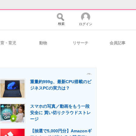
検索
ログイン
教育・育児
動物
リサーチ
会員記事
バイスの未来
好きが集まる 比べて選べる
- PR -
重量約999g、最新CPU搭載のビ
コミュニティ
マーケ×ITの今がよく分かる
ジネスPCの実力は？
スマホの写真／動画をもう一段
・活用を支援
安全に 買い切りクラウドストレ
ージ
【抽選で5,000円分】Amazonギ