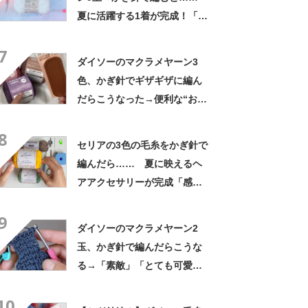
夏に活躍する1着が完成！「サ
クサク編めた」「重宝してい
7
ます」
ダイソーのマクラメヤーン3
色、かぎ針でギザギザに編ん
だらこうなった→便利な“お出
かけアイテム”に「模様可愛い
8
です」
セリアの3色の毛糸をかぎ針で
編んだら…… 夏に映えるヘ
アアクセサリーが完成「感動
です」「ぜひ作りたい」
9
ダイソーのマクラメヤーン2
玉、かぎ針で編んだらこうな
る→「素敵」「とても可愛
い」「早速作ります」
10