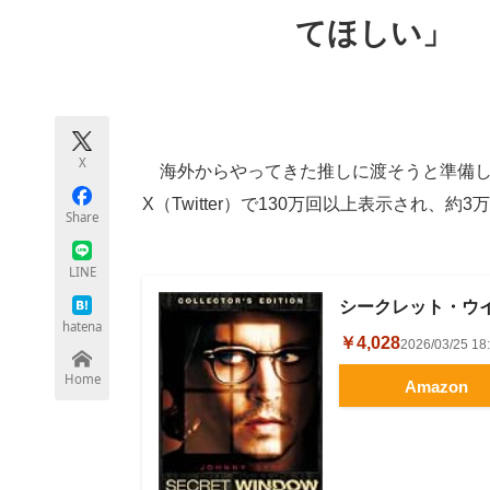
モノづくり技術者専門サイト
エレクトロ
てほしい」
ちょっと気になるネットの話題
X
海外からやってきた推しに渡そうと準備し
X（Twitter）で130万回以上表示され
Share
LINE
シークレット・ウイ
hatena
￥4,028
2026/03/25 
Home
Amazon