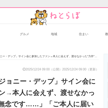
グルメ
地域
住まい
と未来を見通す
スマホと通信の最新トレンド
進化するPCとデ
ップ」サイン会に参加したファン→本人に会えず、渡せなかった“力作”に「無念です……」「ご本人に届いてほしい」
のいまが分かる
企業ITのトレンドを詳説
経営リーダーの
2025/12/24 09:00（公開）
2025/12/24 09:00（更新）
ジョニー・デップ」サイン会に
T製品の総合サイト
IT製品の技術・比較・事例
製造業のIT導入
ン→本人に会えず、渡せなかっ
「無念です……」「ご本人に届い