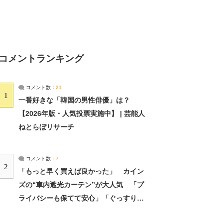
コメントランキング
コメント数：
21
1
一番好きな「韓国の男性俳優」は？
【2026年版・人気投票実施中】 | 芸能人
ねとらぼリサーチ
コメント数：
7
2
「もっと早く買えば良かった」 カイン
ズの“車内遮光カーテン”が大人気 「プ
ライバシーも保てて安心」「ぐっすり眠
れました」（2/2） | ライフ ねとらぼリ