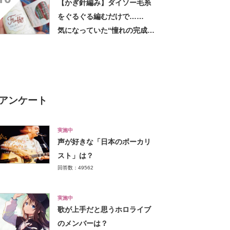
【かぎ針編み】ダイソー毛糸
をぐるぐる編むだけで……
気になっていた“憧れの完成
品”に「すごいアイデア」「こ
れ絶対編みます！」
アンケート
実施中
声が好きな「日本のボーカリ
スト」は？
回答数：49562
実施中
歌が上手だと思うホロライブ
のメンバーは？