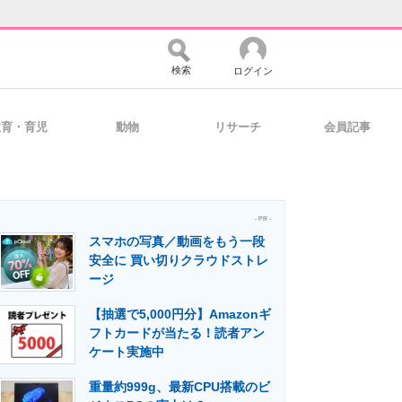
検索
ログイン
教育・育児
動物
リサーチ
会員記事
バイスの未来
好きが集まる 比べて選べる
- PR -
スマホの写真／動画をもう一段
コミュニティ
マーケ×ITの今がよく分かる
安全に 買い切りクラウドストレ
ージ
【抽選で5,000円分】Amazonギ
・活用を支援
フトカードが当たる！読者アン
ケート実施中
重量約999g、最新CPU搭載のビ