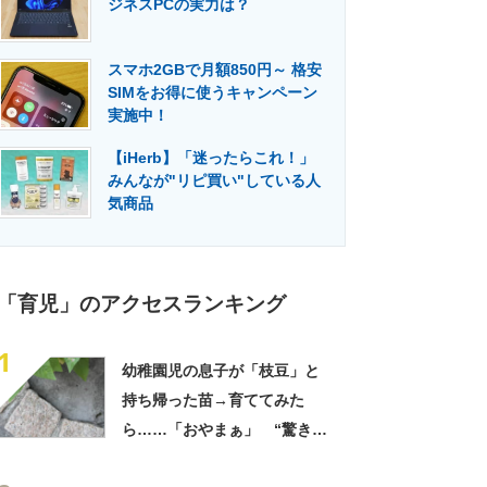
ジネスPCの実力は？
門メディア
建設×テクノロジーの最前線
スマホ2GBで月額850円～ 格安
SIMをお得に使うキャンペーン
実施中！
【iHerb】「迷ったらこれ！」
みんなが"リピ買い"している人
気商品
「育児」のアクセスランキング
1
幼稚園児の息子が「枝豆」と
持ち帰った苗→育ててみた
ら……「おやまぁ」 “驚きの
光景”に「夏だーって感じ」