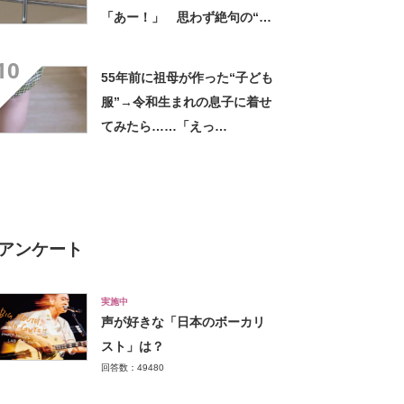
「あー！」 思わず絶句の“ま
さかの光景”に「おやーー!?」
10
「今日はお留守番ですねw」
55年前に祖母が作った“子ども
服”→令和生まれの息子に着せ
てみたら……「えっ
ー!!」 “驚きの姿”に「半世
紀過ぎてるとは思えない」
アンケート
実施中
声が好きな「日本のボーカリ
スト」は？
回答数：49480