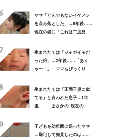
違う」 目を疑う光景に「大
6
爆笑」
ママ「とんでもないイケメン
を産み落とした」→6年後……
現在の姿に「これは二度見す
る」「親バカではなくリアル
7
王子様」
生まれたては「ジャガイモだ
った娘」→2年後……「あり
ゃ〜！」 ママもびっくり
な“現在の姿”に「すごい成
8
長」「こんなに変わるんだ
生まれたては「正岡子規に似
ね」
てる」と言われた息子→1年
後…… まさかの“現在の
姿”に「人生何度目？」「イケ
9
メン確定」
子どもを幼稚園に送ったママ
→帰宅して発見したのは……