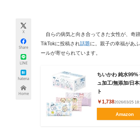
モノづくり技術者専門サイト
エレクトロ
X
自らの病気と向き合ってきた女性が、奇跡
ちょっと気になるネットの話題
TikTokに投稿され
話題
に。親子の幸福があふ
Share
ールが寄せられています。
LINE
ちいかわ 純水99% 
hatena
ュ加工/無添加/日本
ト
Home
￥1,738
2026/03/25 
Amazon