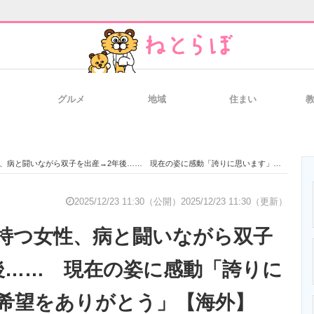
グルメ
地域
住まい
と未来を見通す
スマホと通信の最新トレンド
進化するPCとデ
闘いながら双子を出産→2年後…… 現在の姿に感動「誇りに思います」「希望をありがとう」【海外】
のいまが分かる
企業ITのトレンドを詳説
経営リーダーの
2025/12/23 11:30（公開）
2025/12/23 11:30（更新）
持つ女性、病と闘いながら双子
T製品の総合サイト
IT製品の技術・比較・事例
製造業のIT導入
後…… 現在の姿に感動「誇りに
希望をありがとう」【海外】