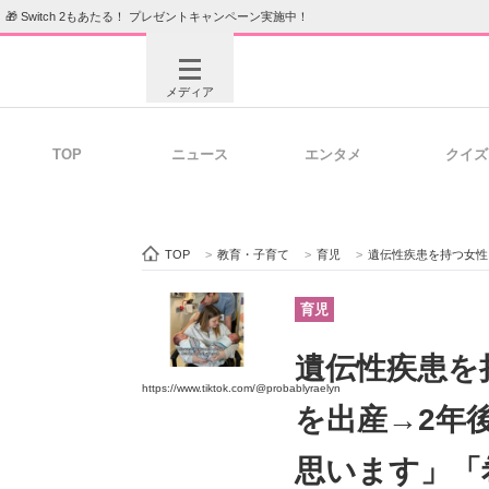
🎁 Switch 2もあたる！ プレゼントキャンペーン実施中！
メディア
TOP
ニュース
エンタメ
クイズ
注目記事を集めた総合ページ
ITの今
TOP
>
教育・子育て
>
育児
>
遺伝性疾患を持つ女性、病と
ビジネスと働き方のヒント
AI活用
育児
遺伝性疾患を
https://www.tiktok.com/@probablyraelyn
ITエンジニア向け専門サイト
企業向けI
を出産→2年
思います」「