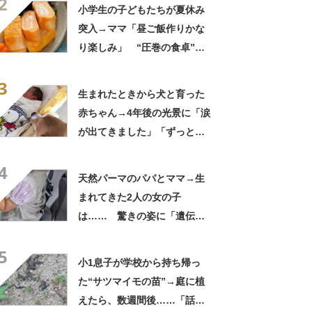
2
小学生の子どもたちが夏休み
突入→ママ「昼ご飯作りかな
り楽しみ」 “圧巻の食卓”に
「これがお昼ですと!?」「親
3
子3人でおじゃましたい」
生まれたときから犬と育った
赤ちゃん→4年後の光景に「涙
が出てきました」「ずっと見
守ってるんだな」
4
天然パーマのパパとママ→生
まれてきた2人の女の子
は…… 驚きの姿に「遺伝っ
て不思議ですね」
5
小1息子が学校から持ち帰っ
た“サツマイモの苗”→庭に植
えたら、数週間後……「話が