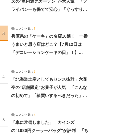
ズの“車内遮光カーテン”が大人気 「プ
ライバシーも保てて安心」「ぐっすり眠
れました」（2/2） | ライフ ねとらぼリ
サーチ：2ページ目
コメント数：
7
3
兵庫県の「ケーキ」の名店10選！ 一番
うまいと思う店はどこ？【7月12日は
「デコレーションケーキの日」！】
（2/4） | 兵庫県 ねとらぼリサーチ：2ペ
ージ目
コメント数：
5
4
「北海道土産としてもセンス抜群」六花
亭の“店舗限定”お菓子が人気 「こんな
の初めて」「箱買いするべきだった」
（1/2） | 北海道 ねとらぼリサーチ
コメント数：
4
5
「車に常備しました」 カインズ
の“1980円クーラーバッグ”が評判 「ち