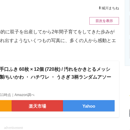
ニクス専門サイト
電子設計の基本と応用
エネルギーの専
城川まちね
目次を表示
的に双子を出産してから2年間子育てをしてきた歩みが
れ出すようないくつもの写真に、多くの人から感動とエ
手口ふき 60枚 × 12個 (720枚) / 汚れをかきとるメッシ
製/ちいかわ ・ ハチワレ ・ うさぎ 3柄ランダムアソー
18:11時点｜Amazon調べ
楽天市場
Yahoo
advertisement