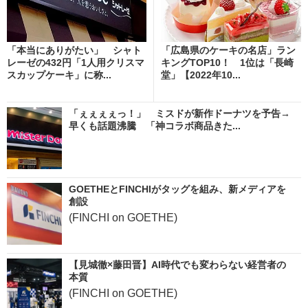
「本当にありがたい」 シャト
「広島県のケーキの名店」ラン
レーゼの432円「1人用クリスマ
キングTOP10！ 1位は「長崎
スカップケーキ」に称...
堂」【2022年10...
「ぇぇぇぇっ！」 ミスドが新作ドーナツを予告→
早くも話題沸騰 「神コラボ商品きた...
GOETHEとFINCHIがタッグを組み、新メディアを
創設
(FINCHI on GOETHE)
【見城徹×藤田晋】AI時代でも変わらない経営者の
本質
(FINCHI on GOETHE)