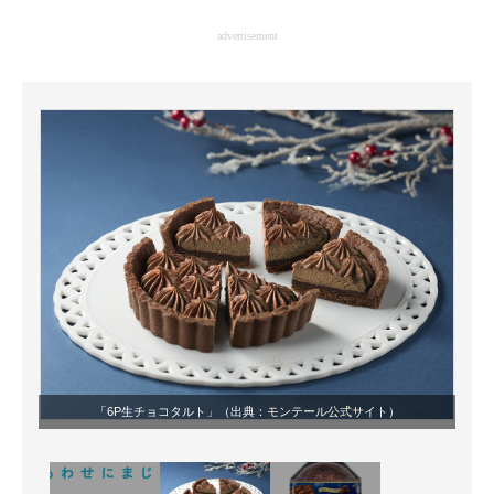
企業向けIT製品の総合サイト
advertisement
IT製品の技術・比較・事例
製造業のIT導入・活用を支援
モノづくり技術者専門サイト
エレクトロニクス専門サイト
電子設計の基本と応用
エネルギーの専門メディア
建設×テクノロジーの最前線
ちょっと気になるネットの話題
「6P生チョコタルト」（出典：
モンテール公式サイト
）