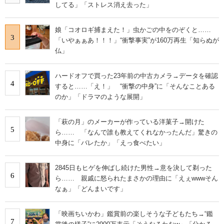
してる」「ストレス消え去った」
娘「コオロギ捕まえた！」虫かごの中をのぞくと……
3
「いやぁぁあ！！！」“衝撃事実”が160万再生「知らぬが
仏」
ハードオフで買った23年前の中古カメラ→データを確認
4
すると……「え！」 “衝撃の中身”に「そんなことある
のか」「ドラマのような展開」
「萩の月」のメーカーが作っている洋菓子→開けた
5
ら…… 「なんで誰も教えてくれなかったんだ」驚きの
中身に「バレたか」「えっ食べたい」
2845日もヒゲを伸ばし続けた男性→意を決して剃った
6
ら…… 親戚に怒られたまさかの理由に「えぇwwwそん
なぁ」「どんまいです」
「映画ちいかわ」鑑賞前の楽しそうな子どもたち→“鑑
7