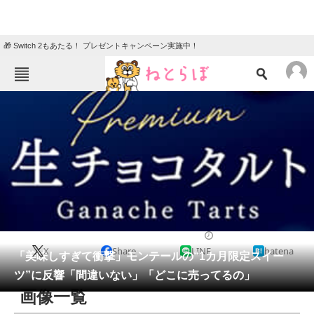
🎁 Switch 2もあたる！ プレゼントキャンペーン実施中！
ねとらぼメニュー
TOP
ニュース
エンタメ
クイズ
グルメ
地域
住まい
教育・育児
動物
リサーチ
グルメ
2025/12/17 11:33（公開）
X
Share
LINE
hatena
会員記事
「美味しすぎて衝撃」モンテールの“1カ月限定スイー
ツ”に反響「間違いない」「どこに売ってるの」
メディア
画像一覧
注目記事を集めた総合ページ