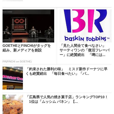
GOETHEとFINCHIがタッグを
「見た人間全て食べなさい」
組み、新メディアを創設
サーティワンの「復活フレーバ
ー」に絶賛続出 「噂には...
PR(FINCHI on GOETHE)
「約束された勝利の味」 ミスド新作ドーナツに早
くも絶賛続出 「毎日食べたい」「バ...
「広島県で人気の焼き菓子店」ランキングTOP10！
1位は「ムッシム パネン」【...