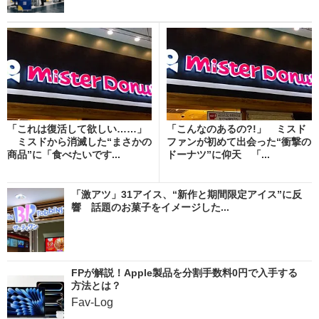
「これは復活して欲しい……」
「こんなのあるの?!」 ミスド
ミスドから消滅した“まさかの
ファンが初めて出会った“衝撃の
商品”に「食べたいです...
ドーナツ”に仰天 「...
「激アツ」31アイス、“新作と期間限定アイス”に反
響 話題のお菓子をイメージした...
FPが解説！Apple製品を分割手数料0円で入手する
方法とは？
Fav-Log