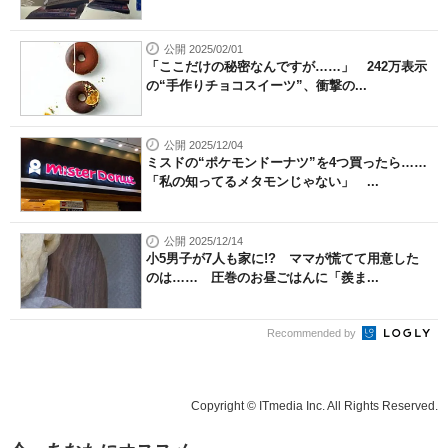
公開 2025/02/01
「ここだけの秘密なんですが……」 242万表示
の“手作りチョコスイーツ”、衝撃の...
公開 2025/12/04
ミスドの“ポケモンドーナツ”を4つ買ったら……
「私の知ってるメタモンじゃない」 ...
公開 2025/12/14
小5男子が7人も家に!? ママが慌てて用意した
のは…… 圧巻のお昼ごはんに「羨ま...
Recommended by
Copyright © ITmedia Inc. All Rights Reserved.