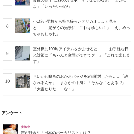
賞後の様子”に2900万表示「そうなるわなw」「分かる
よ」「いったい何が」
小1娘が学校から持ち帰ったアサガオ→よく見る
8
と…… 驚がくの光景に「これは珍しい！」「え、めっ
ちゃおしゃれ」
室外機に100均アイテムをかぶせると…… お手軽な日
9
光対策に「ちゃんと空間ができてグー」「これで楽しま
す」
ちいかわ映画のおかおバッジを2個開封したら……「許
10
されるんか」 まさかの中身に「そんなことある!?」
「大当たりだ……な！」
アンケート
実施中
声が好きな「日本のボーカリスト」は？