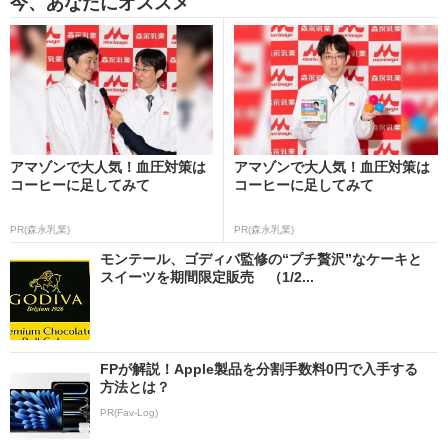
今、あなたにオススメ
アマゾンで大人気！血圧対策は
アマゾンで大人気！血圧対策は
コーヒーに足してみて
コーヒーに足してみて
PR(森永乳業)
PR(森永乳業)
モンテール、ゴディバ監修の“プチ贅沢”なケーキと
スイーツを期間限定販売 （1/2...
FPが解説！Apple製品を分割手数料0円で入手する
方法とは？
PR(Fav-Log)