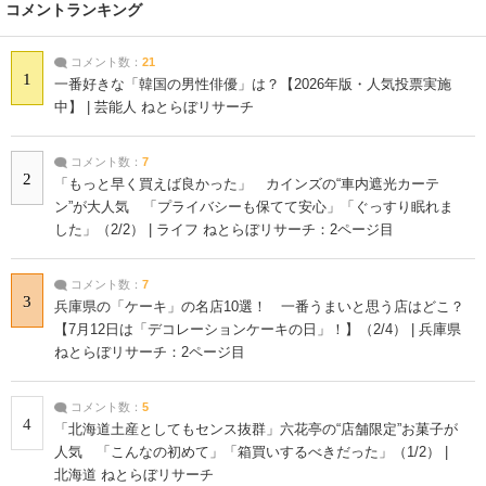
コメントランキング
コメント数：
21
1
一番好きな「韓国の男性俳優」は？【2026年版・人気投票実施
中】 | 芸能人 ねとらぼリサーチ
コメント数：
7
2
「もっと早く買えば良かった」 カインズの“車内遮光カーテ
ン”が大人気 「プライバシーも保てて安心」「ぐっすり眠れま
した」（2/2） | ライフ ねとらぼリサーチ：2ページ目
コメント数：
7
3
兵庫県の「ケーキ」の名店10選！ 一番うまいと思う店はどこ？
【7月12日は「デコレーションケーキの日」！】（2/4） | 兵庫県
ねとらぼリサーチ：2ページ目
コメント数：
5
4
「北海道土産としてもセンス抜群」六花亭の“店舗限定”お菓子が
人気 「こんなの初めて」「箱買いするべきだった」（1/2） |
北海道 ねとらぼリサーチ