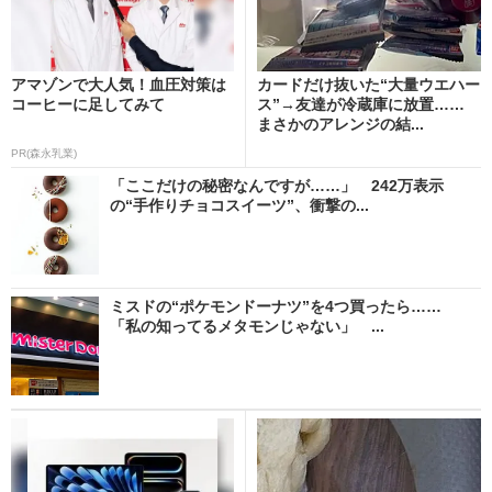
アマゾンで大人気！血圧対策は
カードだけ抜いた“大量ウエハー
コーヒーに足してみて
ス”→友達が冷蔵庫に放置……
まさかのアレンジの結...
PR(森永乳業)
「ここだけの秘密なんですが……」 242万表示
の“手作りチョコスイーツ”、衝撃の...
ミスドの“ポケモンドーナツ”を4つ買ったら……
「私の知ってるメタモンじゃない」 ...