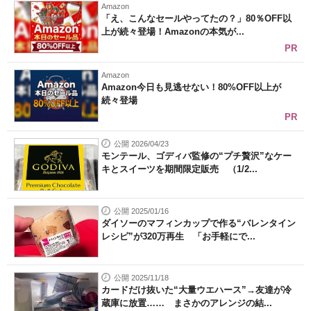
Amazon
「え、こんなセールやってたの？」80％OFF以
上が続々登場！Amazonの本気が...
PR
Amazon
Amazon今日も見逃せない！80%OFF以上が
続々登場
PR
公開 2026/04/23
モンテール、ゴディバ監修の“プチ贅沢”なケー
キとスイーツを期間限定販売 （1/2...
公開 2025/01/16
ダイソーのマフィンカップで作る“バレンタイン
レシピ”が320万再生 「お手軽にで...
公開 2025/11/18
カードだけ抜いた“大量ウエハース”→友達が冷
蔵庫に放置…… まさかのアレンジの結...