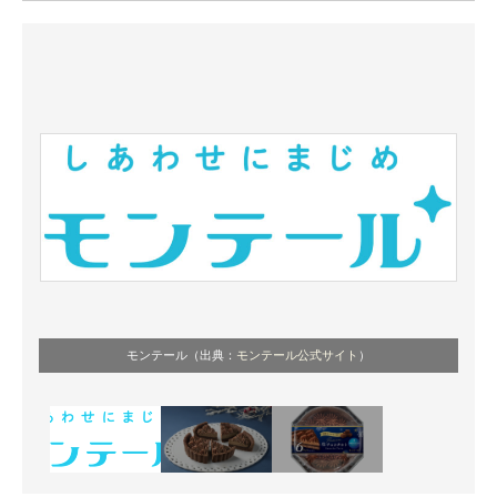
ITの今と未来を見通す
スマホと通信の最新トレンド
進化するPCとデバイスの未来
好きが集まる 比べて選べる
ビジネスと働き方のヒント
AI活用のいまが分かる
企業ITのトレンドを詳説
モンテール（出典：
モンテール公式サイト
）
経営リーダーのコミュニティ
マーケ×ITの今がよく分かる
ITエンジニア向け専門サイト