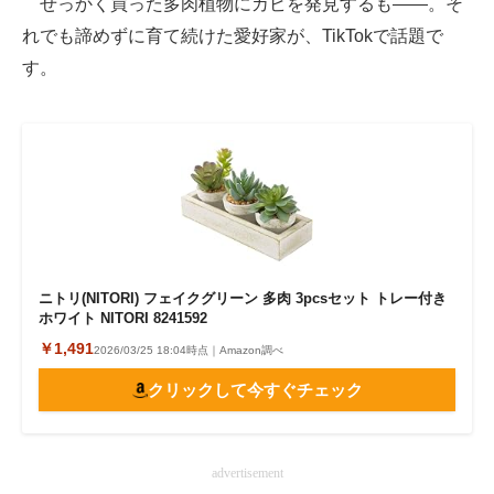
せっかく買った多肉植物にカビを発見するも――。そ
れでも諦めずに育て続けた愛好家が、TikTokで話題で
ITの今と未来を見通す
す。
スマホと通信の最新トレンド
進化するPCとデバイスの未来
好きが集まる 比べて選べる
ビジネスと働き方のヒント
AI活用のいまが分かる
ニトリ(NITORI) フェイクグリーン 多肉 3pcsセット トレー付き
ホワイト NITORI 8241592
企業ITのトレンドを詳説
￥1,491
2026/03/25 18:04時点｜Amazon調べ
経営リーダーのコミュニティ
クリックして今すぐチェック
マーケ×ITの今がよく分かる
ITエンジニア向け専門サイト
advertisement