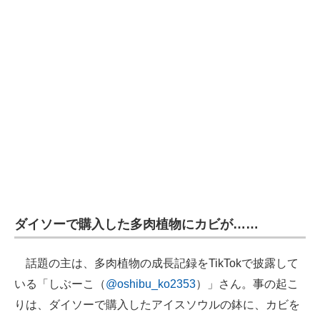
企業向けIT製品の総合サイト
IT製品の技術・比較・事例
製造業のIT導入・活用を支援
モノづくり技術者専門サイト
エレクトロニクス専門サイト
電子設計の基本と応用
エネルギーの専門メディア
ダイソーで購入した多肉植物にカビが……
建設×テクノロジーの最前線
話題の主は、多肉植物の成長記録をTikTokで披露して
ちょっと気になるネットの話題
いる「しぶーこ（
@oshibu_ko2353
）」さん。事の起こ
りは、ダイソーで購入したアイスソウルの鉢に、カビを