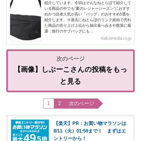
紹介しています。今回はそんなねとらぼで紹介して
いる商品の中でも“夏のレジャーシーズン”におすす
めかつ読者人気が高い「バッグ」のおすすめ5選を
紹介します。※過去にねとらぼのリンク経由で売れ
た商品の売り上げ上位から抽出食べ歩きや散策に最
適：旅行のサブバッグにも…
nlab.itmedia.co.jp
【画像】しぶーこさんの投稿をもっ
と見る
1
2
次のページ
【楽天】PR：お買い物マラソンは
8/11（火）01:59まで！ まずはエ
ントリーから！