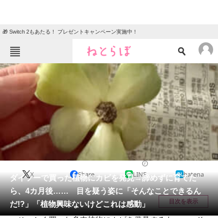
🎁 Switch 2もあたる！ プレゼントキャンペーン実施中！
ねとらぼメニュー
TOP
ニュース
エンタメ
クイズ
グルメ
地域
住まい
教育・育児
動物
リサーチ
ライフスタイル
2025/12/23 07:30（公開）
X
Share
LINE
hatena
会員記事
ダイソーで買った植物にカビを発見→諦めずに育てた
ら、4カ月後…… 目を疑う姿に「そんなことできるん
メディア
目次を表示
だ!?」「植物興味ないけどこれは感動」
注目記事を集めた総合ページ