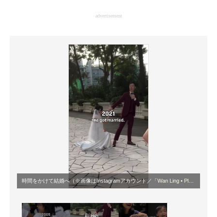
企業向けIT製品の総合サイト
advertisement
IT製品の技術・比較・事例
製造業のIT導入・活用を支援
モノづくり技術者専門サイト
エレクトロニクス専門サイト
電子設計の基本と応用
エネルギーの専門メディア
建設×テクノロジーの最前線
ちょっと気になるネットの話題
時間をかけて結婚へ（※画像はInstagramアカウント／
「Wan Ling • Playful Mum Picks & Story Maker」