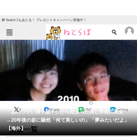
🎁 Switch 2もあたる！ プレゼントキャンペーン実施中！
ねとらぼメニュー
TOP
ニュース
エンタメ
クイズ
グルメ
地域
住まい
教育・育児
動物
リサーチ
ライフスタイル
2025/12/24 20:30（公開）
X
Share
LINE
hatena
会員記事
「あのウザい男子誰？」から始まった同じ学校の男女
→20年後の姿に騒然「何て美しいの」「夢みたいだよ」
メディア
画像一覧
【海外】
注目記事を集めた総合ページ