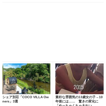
シェア別荘「COCO VILLA Ow
素朴な雰囲気の13歳女の子→10
ners」3選
年後には…… 驚きの変化に
「めっちゃくちゃきれい...