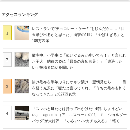
アクセスランキング
レストランで“チョコレートケーキ”を頼んだら……「目
1
玉飛び出るかと思った」衝撃の1皿に「やばすぎる」と
109万表示
散歩中、小学生に「ぬいぐるみが歩いてる！」と言われ
2
た子犬 納得の姿に「最高の褒め言葉！」「遭遇した
い」投稿者に話を聞いた
掛け毛布を半年ぶりにオキシ漬け→翌朝見たら…… 目
3
を疑う光景に「嘘だと言ってくれ」「うちの毛布も怖く
なってきた」と627万表示
「スマホと鍵だけは持って出かけたい時にちょうどい
4
い」 agnes b.（アニエスべー）の“ミニミニショルダー
バッグ”が大好評 「小さいハンカチも入る」「軽くて
旅行でも活躍します