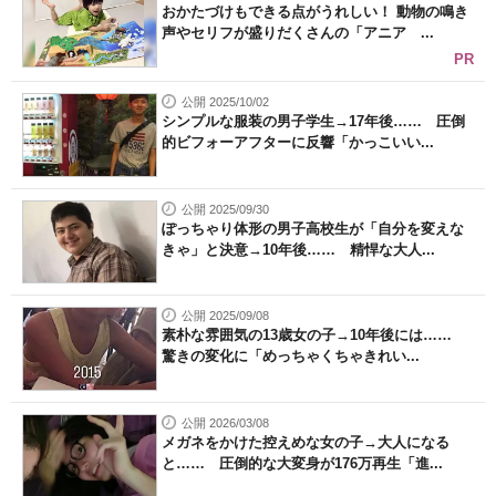
おかたづけもできる点がうれしい！ 動物の鳴き
声やセリフが盛りだくさんの「アニア ...
PR
公開 2025/10/02
シンプルな服装の男子学生→17年後…… 圧倒
的ビフォーアフターに反響「かっこいい...
公開 2025/09/30
ぽっちゃり体形の男子高校生が「自分を変えな
きゃ」と決意→10年後…… 精悍な大人...
公開 2025/09/08
素朴な雰囲気の13歳女の子→10年後には……
驚きの変化に「めっちゃくちゃきれい...
公開 2026/03/08
メガネをかけた控えめな女の子→大人になる
と…… 圧倒的な大変身が176万再生「進...