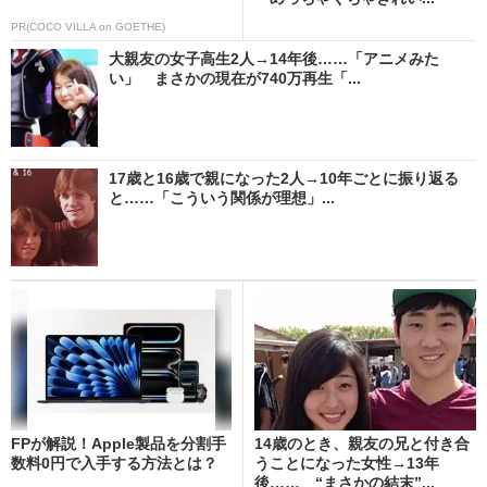
PR(COCO VILLA on GOETHE)
大親友の女子高生2人→14年後……「アニメみた
い」 まさかの現在が740万再生「...
17歳と16歳で親になった2人→10年ごとに振り返る
と……「こういう関係が理想」...
FPが解説！Apple製品を分割手
14歳のとき、親友の兄と付き合
数料0円で入手する方法とは？
うことになった女性→13年
後…… “まさかの結末”...