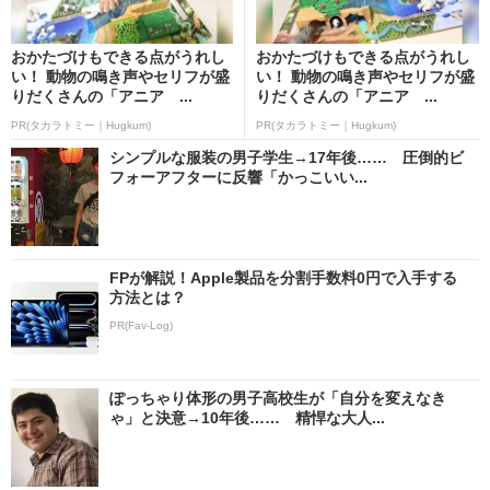
おかたづけもできる点がうれし
おかたづけもできる点がうれし
い！ 動物の鳴き声やセリフが盛
い！ 動物の鳴き声やセリフが盛
りだくさんの「アニア ...
りだくさんの「アニア ...
PR(タカラトミー｜Hugkum)
PR(タカラトミー｜Hugkum)
シンプルな服装の男子学生→17年後…… 圧倒的ビ
フォーアフターに反響「かっこいい...
FPが解説！Apple製品を分割手数料0円で入手する
方法とは？
PR(Fav-Log)
ぽっちゃり体形の男子高校生が「自分を変えなき
ゃ」と決意→10年後…… 精悍な大人...