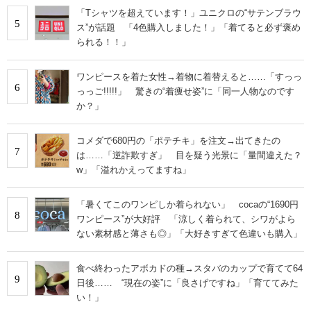
「Tシャツを超えています！」ユニクロの“サテンブラウ
5
ス”が話題 「4色購入しました！」「着てると必ず褒め
られる！！」
ワンピースを着た女性→着物に着替えると……「すっっ
6
っっご!!!!!」 驚きの“着痩せ姿”に「同一人物なのです
か？」
コメダで680円の「ポテチキ」を注文→出てきたの
7
は……「逆詐欺すぎ」 目を疑う光景に「量間違えた？
w」「溢れかえってますね」
「暑くてこのワンピしか着られない」 cocaの“1690円
8
ワンピース”が大好評 「涼しく着られて、シワがよら
ない素材感と薄さも◎」「大好きすぎて色違いも購入」
食べ終わったアボカドの種→スタバのカップで育てて64
9
日後…… “現在の姿”に「良さげですね」「育ててみた
い！」