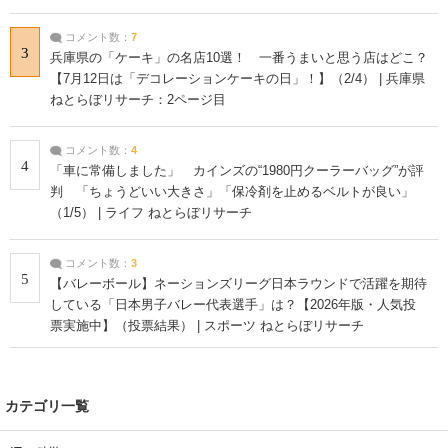
コメント数：
7
3
兵庫県の「ケーキ」の名店10選！ 一番うまいと思う店はどこ？
【7月12日は「デコレーションケーキの日」！】（2/4） | 兵庫県
ねとらぼリサーチ：2ページ目
コメント数：
4
4
「車に常備しました」 カインズの“1980円クーラーバッグ”が評
判 「ちょうどいい大きさ」「保冷剤を止めるベルトが良い」
（1/5） | ライフ ねとらぼリサーチ
コメント数：
3
5
【バレーボール】ネーションズリーグ日本ラウンドで活躍を期待
している「日本男子バレー代表選手」は？【2026年版・人気投
票実施中】（投票結果） | スポーツ ねとらぼリサーチ
カテゴリ一覧