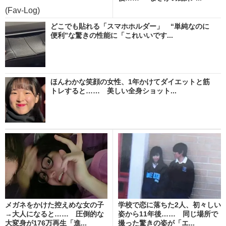
(Fav-Log)
どこでも貼れる「スマホホルダー」 “単純なのに
便利”な驚きの性能に「これいいです...
ほんわかな笑顔の女性、1年かけてダイエットと筋
トレすると…… 美しい全身ショット...
メガネをかけた控えめな女の子
学校で恋に落ちた2人、初々しい
→大人になると…… 圧倒的な
姿から11年後…… 同じ場所で
大変身が176万再生「進...
撮った驚きの姿が「エ...