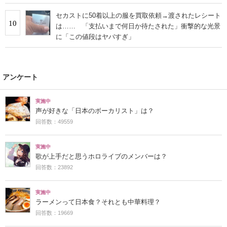
セカストに50着以上の服を買取依頼→渡されたレシート
10
は…… 「支払いまで何日か待たされた」衝撃的な光景
に「この値段はヤバすぎ」
アンケート
実施中
声が好きな「日本のボーカリスト」は？
回答数：49559
実施中
歌が上手だと思うホロライブのメンバーは？
回答数：23892
実施中
ラーメンって日本食？それとも中華料理？
回答数：19669