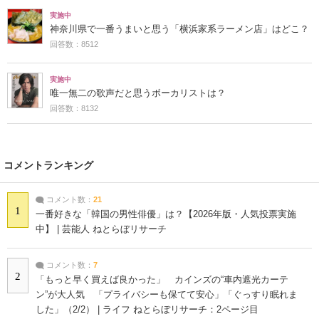
実施中
神奈川県で一番うまいと思う「横浜家系ラーメン店」はどこ？
回答数：8512
実施中
唯一無二の歌声だと思うボーカリストは？
回答数：8132
コメントランキング
コメント数：
21
1
一番好きな「韓国の男性俳優」は？【2026年版・人気投票実施
中】 | 芸能人 ねとらぼリサーチ
コメント数：
7
2
「もっと早く買えば良かった」 カインズの“車内遮光カーテ
ン”が大人気 「プライバシーも保てて安心」「ぐっすり眠れま
した」（2/2） | ライフ ねとらぼリサーチ：2ページ目