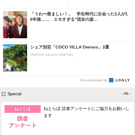
「うわ〜羨ましい！」 学生時代に出会った2人が1
6年後…… エモすぎる“現在の姿...
シェア別荘「COCO VILLA Owners」3選
PR(COCO VILLA on GOETHE)
Recommended by
Special
- PR -
ねとらぼ 読者アンケートにご協力をお願いし
ます