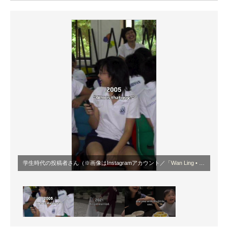
ITの今と未来を見通す
スマホと通信の最新トレンド
進化するPCとデバイスの未来
好きが集まる 比べて選べる
ビジネスと働き方のヒント
AI活用のいまが分かる
企業ITのトレンドを詳説
学生時代の投稿者さん（※画像はInstagramアカウント／
「Wan Ling • Playful Mum Picks & Story Maker」
経営リーダーのコミュニティ
マーケ×ITの今がよく分かる
ITエンジニア向け専門サイト