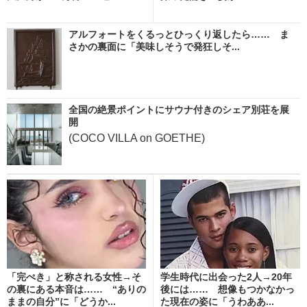
アルフォートをくるっとひっくり返したら…… ま
さかの裏面に「美味しそうで発狂しそ...
全国の絶景ポイントにサウナ付きのシェア別荘を展
開
(COCO VILLA on GOETHE)
「完ぺき」と称される女性→そ
学生時代に出会った2人→20年
の裏にある本音は…… “ありの
後には…… 想像もつかなかっ
ままの自分”に「どうか...
た現在の姿に「うわああ...