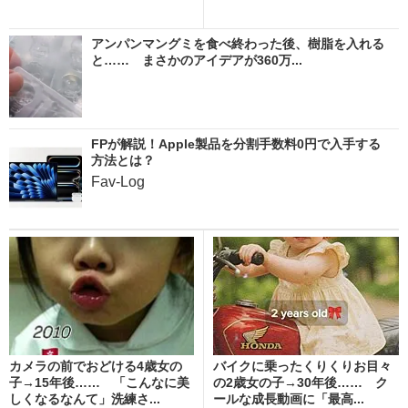
アンパンマングミを食べ終わった後、樹脂を入れる
と…… まさかのアイデアが360万...
FPが解説！Apple製品を分割手数料0円で入手する
方法とは？
Fav-Log
カメラの前でおどける4歳女の
バイクに乗ったくりくりお目々
子→15年後…… 「こんなに美
の2歳女の子→30年後…… ク
しくなるなんて」洗練さ...
ールな成長動画に「最高...