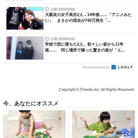
公開 2026/03/05
大親友の女子高生2人→14年後……「アニメみた
い」 まさかの現在が740万再生「...
公開 2026/02/02
学校で恋に落ちた2人、初々しい姿から11年
後…… 同じ場所で撮った驚きの姿が「エ...
Recommended by
Copyright © ITmedia Inc. All Rights Reserved.
今、あなたにオススメ