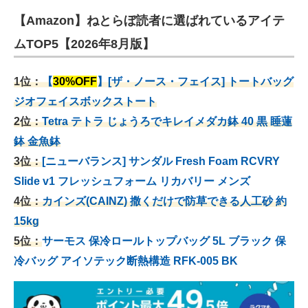
【Amazon】ねとらぼ読者に選ばれているアイテ
ムTOP5【2026年8月版】
1位：
【
30%OFF
】[ザ・ノース・フェイス] トートバッグ
ジオフェイスボックストート
2位：
Tetra テトラ じょうろでキレイメダカ鉢 40
黒 睡蓮
鉢 金魚鉢
3位：
[ニューバランス] サンダル Fresh Foam RCVRY
Slide v1 フレッシュフォーム リカバリー メンズ
4位：
カインズ(CAINZ) 撒くだけで防草できる人工砂 約
15kg
5位：
サーモス 保冷ロールトップバッグ 5L ブラック 保
冷バッグ アイソテック断熱構造 RFK-005 BK