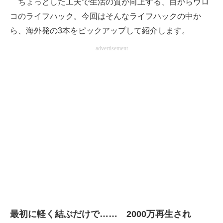
ちょっとした工夫で生活の質が向上する、目からウロ
コのライフハック。今回はそんなライフハックの中か
ITの今と未来を見通す
ら、海外発の3本をピックアップして紹介します。
スマホと通信の最新トレンド
advertisement
進化するPCとデバイスの未来
好きが集まる 比べて選べる
ビジネスと働き方のヒント
AI活用のいまが分かる
企業ITのトレンドを詳説
経営リーダーのコミュニティ
マーケ×ITの今がよく分かる
最初に軽く結ぶだけで…… 2000万再生され
ITエンジニア向け専門サイト