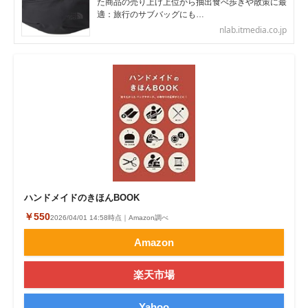
た商品の売り上げ上位から抽出食べ歩きや散策に最
適：旅行のサブバッグにも…
nlab.itmedia.co.jp
ハンドメイドのきほんBOOK
￥550
2026/04/01 14:58時点｜Amazon調べ
Amazon
楽天市場
Yahoo