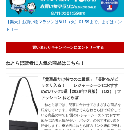
【楽天】お買い物マラソンは8/11（火）01:59まで。まずはエン
トリー！
買いまわりキャンペーンにエントリーする
ねとらぼ読者に人気の商品はこちら！
「貴重品だけ持つのに最適」「長財布がピ
ッタリ入る！」 レジャーシーンにおすす
めのバッグ5選【2026年7月版】（1/2） | フ
ァッション ねとらぼ
ねとらぼでは、記事に合わせてさまざまな商品を
紹介しています。今回はそんなねとらぼで紹介して
いる商品の中でも“夏のレジャーシーズン”におすす
めかつ読者人気が高い「バッグ」のおすすめ5選を
紹介します。※過去にねとらぼのリンク経由で売れ