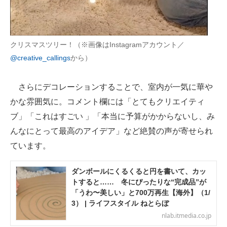
クリスマスツリー！（※画像はInstagramアカウント／
@creative_callings
から）
さらにデコレーションすることで、室内が一気に華や
かな雰囲気に。コメント欄には「とてもクリエイティ
ブ」「これはすごい 」「本当に予算がかからないし、み
んなにとって最高のアイデア」など絶賛の声が寄せられ
ています。
ダンボールにくるくると円を書いて、カッ
トすると…… 冬にぴったりな“完成品”が
「うわ〜美しい」と700万再生【海外】（1/
3） | ライフスタイル ねとらぼ
nlab.itmedia.co.jp