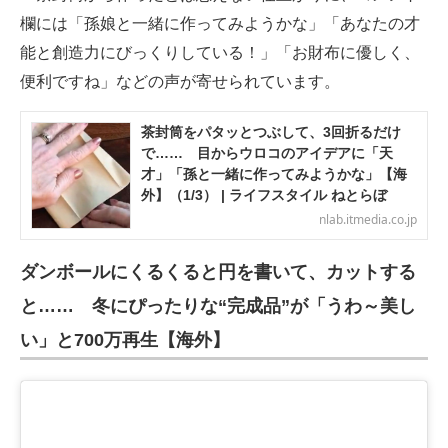
欄には「孫娘と一緒に作ってみようかな」「あなたの才
能と創造力にびっくりしている！」「お財布に優しく、
便利ですね」などの声が寄せられています。
茶封筒をパタッとつぶして、3回折るだけ
で…… 目からウロコのアイデアに「天
才」「孫と一緒に作ってみようかな」【海
外】（1/3） | ライフスタイル ねとらぼ
nlab.itmedia.co.jp
ダンボールにくるくると円を書いて、カットする
と…… 冬にぴったりな“完成品”が「うわ～美し
い」と700万再生【海外】