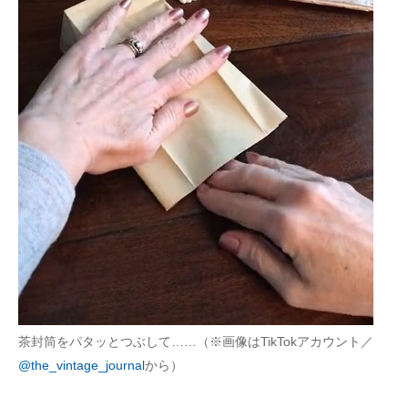
茶封筒をパタッとつぶして……（※画像はTikTokアカウント／
@the_vintage_jou
r
nal
から）