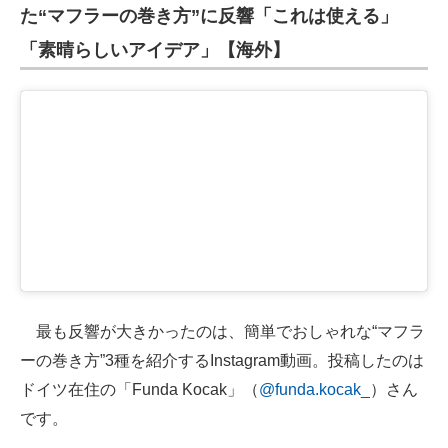
た“マフラーの巻き方”に反響「これは使える」
企業向けIT製品の総合サイト
「素晴らしいアイデア」【海外】
IT製品の技術・比較・事例
製造業のIT導入・活用を支援
モノづくり技術者専門サイト
エレクトロニクス専門サイト
電子設計の基本と応用
エネルギーの専門メディア
建設×テクノロジーの最前線
最も反響が大きかったのは、簡単でおしゃれな“マフラ
ーの巻き方”3種を紹介するInstagram動画。投稿したのは
ちょっと気になるネットの話題
ドイツ在住の「Funda Kocak」（
@funda.kocak_
）さん
です。