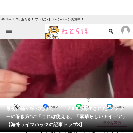
🎁 Switch 2もあたる！ プレゼントキャンペーン実施中！
ねとらぼメニュー
TOP
ニュース
エンタメ
クイズ
グルメ
地域
住まい
教育・育児
動物
リサーチ
ファッション
2026/01/07 07:20（公開）
X
Share
LINE
hatena
会員記事
最初に軽く結ぶだけで…… 2000万再生された“マフラ
ーの巻き方”に「これは使える」「素晴らしいアイデア」
メディア
目次を表示
【海外ライフハックの記事トップ3】
注目記事を集めた総合ページ