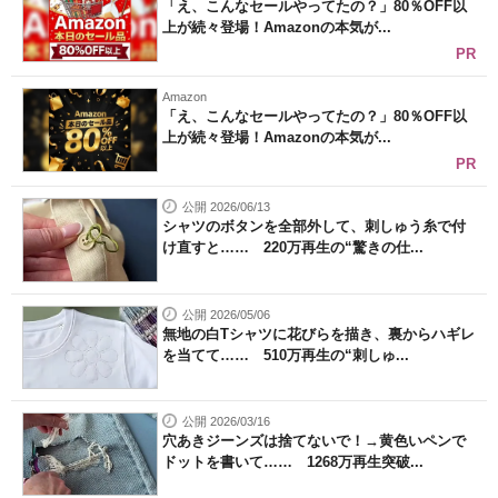
「え、こんなセールやってたの？」80％OFF以
上が続々登場！Amazonの本気が...
PR
Amazon
「え、こんなセールやってたの？」80％OFF以
上が続々登場！Amazonの本気が...
PR
公開 2026/06/13
シャツのボタンを全部外して、刺しゅう糸で付
け直すと…… 220万再生の“驚きの仕...
公開 2026/05/06
無地の白Tシャツに花びらを描き、裏からハギレ
を当てて…… 510万再生の“刺しゅ...
公開 2026/03/16
穴あきジーンズは捨てないで！→黄色いペンで
ドットを書いて…… 1268万再生突破...