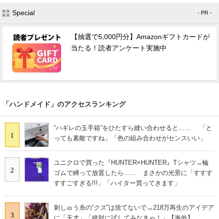
Special
- PR -
【抽選で5,000円分】Amazonギフトカードが
当たる！読者アンケート実施中
「ハンドメイド」のアクセスランキング
“ハギレの玉手箱”をひたすら縫い合わせると…… 「と
1
っても素敵ですね」「色の組み合わせがセンスいい」
ユニクロで買った『HUNTER×HUNTER』Tシャツ→輪
2
ゴムで縛って放置したら…… まさかの光景に「すすす
すすごすぎる!!!」「ハイター買ってきます」
刺しゅう糸の“クズ”は捨てないで→218万再生のアイデア
3
に「天才」「絶対に試してみなきゃ！」【海外】