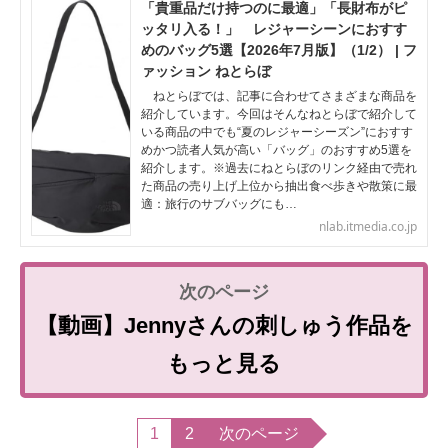
「貴重品だけ持つのに最適」「長財布がピ
ッタリ入る！」 レジャーシーンにおすす
めのバッグ5選【2026年7月版】（1/2） | フ
ァッション ねとらぼ
ねとらぼでは、記事に合わせてさまざまな商品を
紹介しています。今回はそんなねとらぼで紹介して
いる商品の中でも“夏のレジャーシーズン”におすす
めかつ読者人気が高い「バッグ」のおすすめ5選を
紹介します。※過去にねとらぼのリンク経由で売れ
た商品の売り上げ上位から抽出食べ歩きや散策に最
適：旅行のサブバッグにも…
nlab.itmedia.co.jp
【動画】Jennyさんの刺しゅう作品を
もっと見る
1
2
次のページ