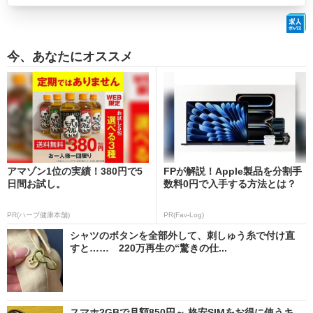
今、あなたにオススメ
アマゾン1位の実績！380円で5
FPが解説！Apple製品を分割手
日間お試し。
数料0円で入手する方法とは？
PR(ハーブ健康本舗)
PR(Fav-Log)
シャツのボタンを全部外して、刺しゅう糸で付け直
すと…… 220万再生の“驚きの仕...
スマホ2GBで月額850円～ 格安SIMをお得に使うキ