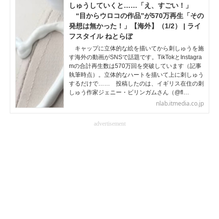
しゅうしていくと……「え、すごい！」
“目からウロコの作品”が570万再生「その
発想は無かった！」【海外】（1/2） | ライ
フスタイル ねとらぼ
キャップに立体的な絵を描いてから刺しゅうを施
す海外の動画がSNSで話題です。TikTokとInstagra
mの合計再生数は570万回を突破しています（記事
執筆時点）。立体的なハートを描いて上に刺しゅう
するだけで…… 投稿したのは、イギリス在住の刺
しゅう作家ジェニー・ビリンガムさん（@fl…
nlab.itmedia.co.jp
advertisement