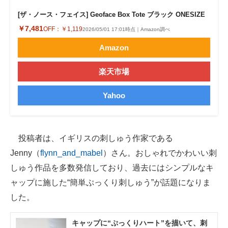
企業向けIT製品の総合サイト
[ザ・ノース・フェイス] Geoface Box Tote ブラック ONESIZE
￥7,481
OFF：
￥1,119
2026/05/01 17:01時点｜Amazon調べ
IT製品の技術・比較・事例
Amazon
製造業のIT導入・活用を支援
楽天市場
モノづくり技術者専門サイト
Yahoo
エレクトロニクス専門サイト
電子設計の基本と応用
投稿者は、イギリスの刺しゅう作家である
エネルギーの専門メディア
Jenny（
flynn_and_mabel
）さん。おしゃれでかわいい刺
建設×テクノロジーの最前線
しゅう作品を多数発信しており、過去にはシンプルなキ
ャップに施した“簡単ぷっくり刺しゅう”が話題になりま
ちょっと気になるネットの話題
した。
キャップに“ぷっくりハート”を描いて、刺