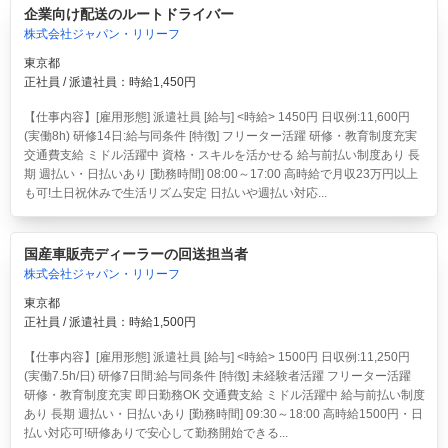
企業向け配送のルートドライバー
株式会社ジャパン・リリーフ
東京都
正社員 / 派遣社員：時給1,450円
【仕事内容】[雇用形態] 派遣社員 [給与] <時給> 1450円 日収例:11,600円
(実働8h) 研修14日:給与同条件 [特徴] フリーター活躍 研修・教育制度充実
交通費支給 ミドル活躍中 資格・スキルを活かせる 給与前払い制度あり 長
期 週払い・日払いあり [勤務時間] 08:00～17:00 高時給で月収23万円以上
も可!土日祝休みで生活リズム安定 日払いや週払い対応...
国産車販売ディーラーの回送担当者
株式会社ジャパン・リリーフ
東京都
正社員 / 派遣社員：時給1,500円
【仕事内容】[雇用形態] 派遣社員 [給与] <時給> 1500円 日収例:11,250円
(実働7.5h/日) 研修7日間:給与同条件 [特徴] 未経験者活躍 フリーター活躍
研修・教育制度充実 即日勤務OK 交通費支給 ミドル活躍中 給与前払い制度
あり 長期 週払い・日払いあり [勤務時間] 09:30～18:00 高時給1500円・日
払い対応可!研修ありで安心して勤務開始できる...