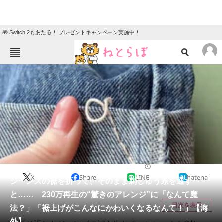
🎁 Switch 2もあたる！ プレゼントキャンペーン実施中！
ねとらぼメニュー
TOP
ニュース
エンタメ
クイズ
グルメ
地域
住まい
教育・育児
動物
リサーチ
ハンドメイド
2026/05/08 11:55（公開）
X
Share
LINE
hatena
会員記事
ジーンズの裾を折って、そのまま刺しゅう糸を通す
と…… 230万再生の“驚きのアレンジ”に「なんて魔
メディア
目次を表示
法？」「裾上げがこんなにかわいくなるなんて！」【海
外】
注目記事を集めた総合ページ