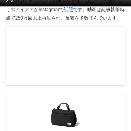
折り返したジーンズの裾を生かす、ユニークな刺しゅ
うのアイデアがInstagramで
話題
です。動画は記事執筆時
ITの今と未来を見通す
点で250万回以上再生され、反響を多数呼んでいます。
スマホと通信の最新トレンド
進化するPCとデバイスの未来
好きが集まる 比べて選べる
ビジネスと働き方のヒント
AI活用のいまが分かる
企業ITのトレンドを詳説
経営リーダーのコミュニティ
マーケ×ITの今がよく分かる
ITエンジニア向け専門サイト