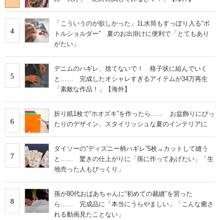
「こういうのが欲しかった」1L水筒もすっぽり入る“ボ
4
トルショルダー” 夏のお出掛けに便利で「とてもあり
がたい」
デニムのハギレ、捨てないで！ 格子状に組んでいく
5
と…… 完成したオシャレすぎるアイテムが34万再生
「素敵な作品！」【海外】
折り紙1枚で“ホオズキ”を作ったら…… お盆飾りにぴっ
6
たりのデザイン、スタイリッシュな夏のインテリアに
ダイソーの“ディズニー柄ハギレ”5枚→カットして縫う
7
と…… 驚きの仕上がりに「孫に作ってあげたい」「生
地売った人もびっくり」
孫が80代おばあちゃんに“初めての裁縫”を習った
8
ら…… 完成品に「本当にうらやましい」「こんな癒さ
れる動画見たことない」