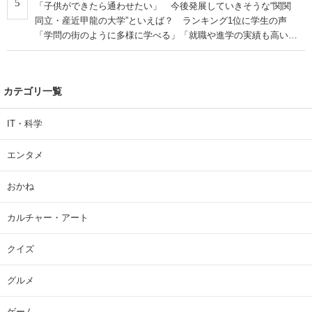
5
「子供ができたら通わせたい」 今後発展していきそうな“関関
同立・産近甲龍の大学”といえば？ ランキング1位に学生の声
「学問の街のように多様に学べる」「就職や進学の実績も高い」
| 大学 ねとらぼリサーチ
カテゴリ一覧
IT・科学
エンタメ
おかね
カルチャー・アート
クイズ
グルメ
ゲーム