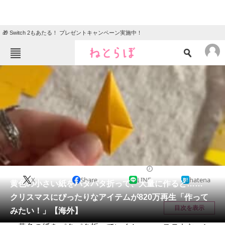
🎁 Switch 2もあたる！ プレゼントキャンペーン実施中！
ねとらぼメニュー
TOP
ニュース
エンタメ
クイズ
グルメ
地域
住まい
教育・育児
動物
リサーチ
ハンドメイド
2025/12/24 15:15（公開）
X
Share
LINE
hatena
会員記事
黄色の小さい紙をパタパタ折って、大量に作ると……
クリスマスにぴったりなアイテムが820万再生「作って
メディア
目次を表示
みたい！」【海外】
注目記事を集めた総合ページ