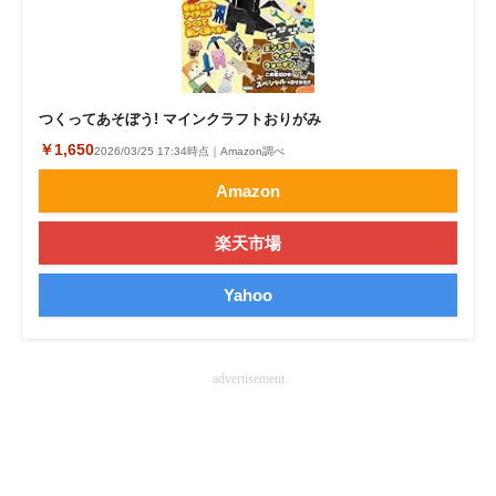
企業向けIT製品の総合サイト
IT製品の技術・比較・事例
つくってあそぼう! マインクラフトおりがみ
製造業のIT導入・活用を支援
￥1,650
2026/03/25 17:34時点｜Amazon調べ
モノづくり技術者専門サイト
Amazon
エレクトロニクス専門サイト
楽天市場
電子設計の基本と応用
Yahoo
エネルギーの専門メディア
建設×テクノロジーの最前線
advertisement
ちょっと気になるネットの話題