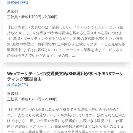
株式会社FFU
東京都
正社員：時給1,700円～2,300円
【仕事内容】<大切なのは「成長したい」「チャレンジしたい」という気
持ち!> 今こそ、自分磨きの時!市場価値を高める生涯スキルを身につけよ
う! SNS・マーケティングを学びながら、将来の選択肢を増やしたい方募
集! 経験や学歴は一切不問です! 仕事内容 未経験からスタートした先輩が多
数活躍中! まずはお客様とのコミュニケーション業務を通じて、ビジネス
の基礎を学んでいただきます。 その後、...
Webマーケティング/交通費支給/SNS運用が学べる/SNSマーケ
ティング/髪型自由
株式会社FFU
東京都
正社員：時給1,700円～2,300円
【仕事内容】<変化を楽しみながら成長できる環境!> 若い会社だからこ
そ、一人ひとりの意見やアイデアを大切にしています。 決められた仕事だ
けではなく、 新しい企画や改善にも積極的に挑戦できる環境です。 仕事
内容 未経験からスタートした先輩が多数活躍中! まずはお客様とのコミュ
ニケーション業務を通じて、ビジネスの基礎を学んでいただきます。 その