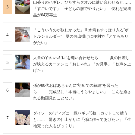
山盛りのハギレ、ひたすらタオルに縫い合わせると……
3
「すごいです」「子どもの服でやりたい」 便利な完成
品が64万再生
「こういうのが欲しかった」1L水筒もすっぽり入る“ボ
4
トルショルダー” 夏のお出掛けに便利で「とてもあり
がたい」
大量の“白いハギレ”を縫い合わせたら…… 夏の日差し
5
が映えるカーテンに「おしゃれ」「お見事」「歓声を上
げた」
孫が80代おばあちゃんに“初めての裁縫”を習った
6
ら…… 完成品に「本当にうらやましい」「こんな癒さ
れる動画見たことない」
ダイソーの“ディズニー柄ハギレ”5枚→カットして縫う
7
と…… 驚きの仕上がりに「孫に作ってあげたい」「生
地売った人もびっくり」