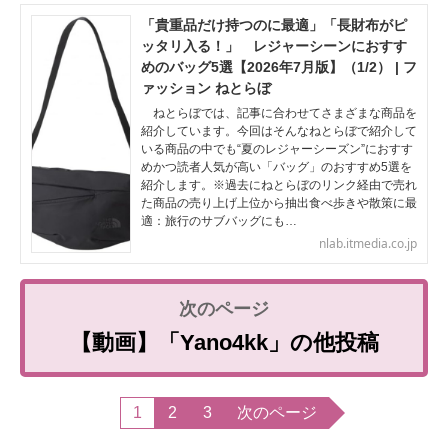
「貴重品だけ持つのに最適」「長財布がピ
ッタリ入る！」 レジャーシーンにおすす
めのバッグ5選【2026年7月版】（1/2） | フ
ァッション ねとらぼ
ねとらぼでは、記事に合わせてさまざまな商品を
紹介しています。今回はそんなねとらぼで紹介して
いる商品の中でも“夏のレジャーシーズン”におすす
めかつ読者人気が高い「バッグ」のおすすめ5選を
紹介します。※過去にねとらぼのリンク経由で売れ
た商品の売り上げ上位から抽出食べ歩きや散策に最
適：旅行のサブバッグにも…
nlab.itmedia.co.jp
【動画】「Yano4kk」の他投稿
1
2
3
次のページ