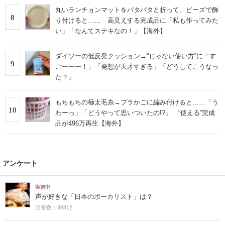
丸いランチョンマットをパタパタと折って、ビーズで飾
8
り付けると…… 高見えする完成品に「私も作ってみた
い」「なんてステキなの！」【海外】
ダイソーの低反発クッション→“じゃない使い方”に「す
9
ごーーー！」「発想が天才すぎる」「どうしてこうなっ
た？」
もちもちの極太毛糸→プラかごに編み付けると……「う
10
わーっ」「どうやって思いついたの!?」 “使える”完成
品が496万再生【海外】
アンケート
実施中
声が好きな「日本のボーカリスト」は？
回答数：49412