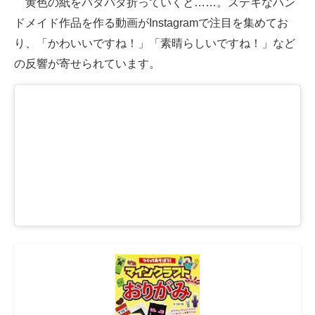
黄色の紙をパタパタ折っていくと……。ステキなハン
ドメイド作品を作る動画がInstagramで注目を集めてお
ITの今と未来を見通す
り、「かわいいですね！」「素晴らしいですね！」など
スマホと通信の最新トレンド
の反響が寄せられています。
進化するPCとデバイスの未来
好きが集まる 比べて選べる
ビジネスと働き方のヒント
AI活用のいまが分かる
企業ITのトレンドを詳説
経営リーダーのコミュニティ
マーケ×ITの今がよく分かる
ITエンジニア向け専門サイト