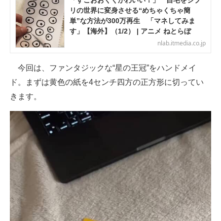
「すごおおくくかわいい！」 自宅をジブ
リの世界に変身させる“めちゃくちゃ簡
単”な方法が300万再生 「マネしてみま
す」【海外】（1/2） | アニメ ねとらぼ
nlab.itmedia.co.jp
今回は、ファンタジックな“星の王冠”をハンドメイ
ド。まずは黄色の紙を4センチ四方の正方形に切ってい
きます。