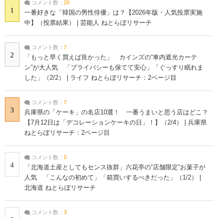
コメント数：
20
1
一番好きな「韓国の男性俳優」は？【2026年版・人気投票実施
中】（投票結果） | 芸能人 ねとらぼリサーチ
コメント数：
7
2
「もっと早く買えば良かった」 カインズの“車内遮光カーテ
ン”が大人気 「プライバシーも保てて安心」「ぐっすり眠れま
した」（2/2） | ライフ ねとらぼリサーチ：2ページ目
コメント数：
7
3
兵庫県の「ケーキ」の名店10選！ 一番うまいと思う店はどこ？
【7月12日は「デコレーションケーキの日」！】（2/4） | 兵庫県
ねとらぼリサーチ：2ページ目
コメント数：
5
4
「北海道土産としてもセンス抜群」六花亭の“店舗限定”お菓子が
人気 「こんなの初めて」「箱買いするべきだった」（1/2） |
北海道 ねとらぼリサーチ
コメント数：
3