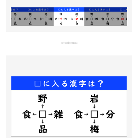
advertisement