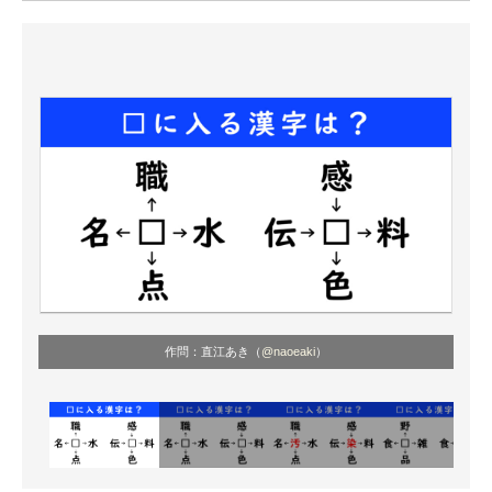
ITの今と未来を見通す
スマホと通信の最新トレンド
進化するPCとデバイスの未来
好きが集まる 比べて選べる
ビジネスと働き方のヒント
AI活用のいまが分かる
企業ITのトレンドを詳説
作問：直江あき（
@naoeaki
）
経営リーダーのコミュニティ
マーケ×ITの今がよく分かる
ITエンジニア向け専門サイト