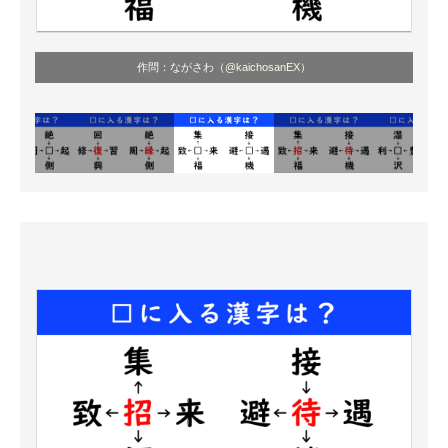
作問：ながさわ（
@kaichosanEX
）