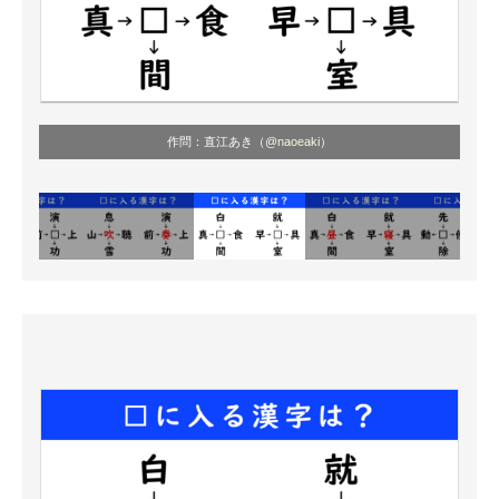
作問：直江あき（
@naoeaki
）