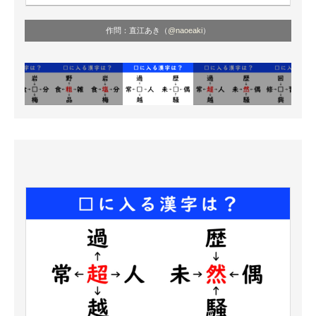
作問：直江あき（
@naoeaki
）