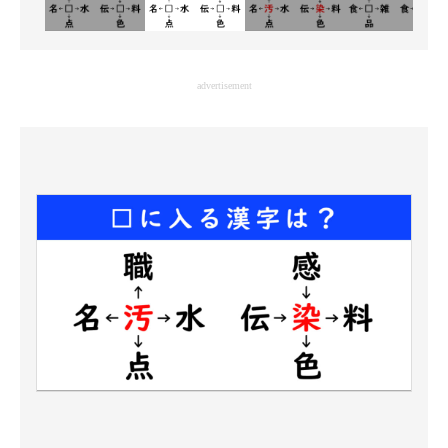
advertisement