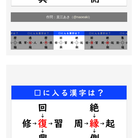
作問：直江あき（
@naoeaki
）