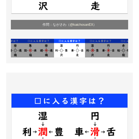
作問：ながさわ（
@kaichosanEX
）