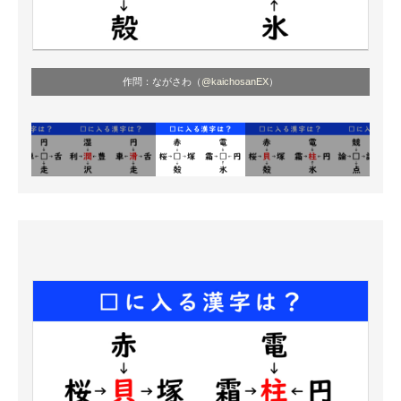
作問：ながさわ（
@kaichosanEX
）