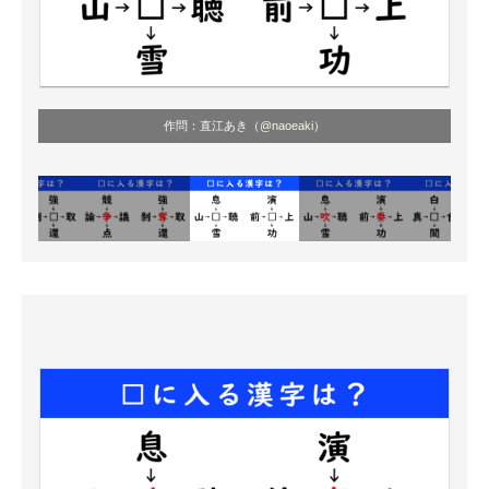
作問：直江あき（
@naoeaki
）