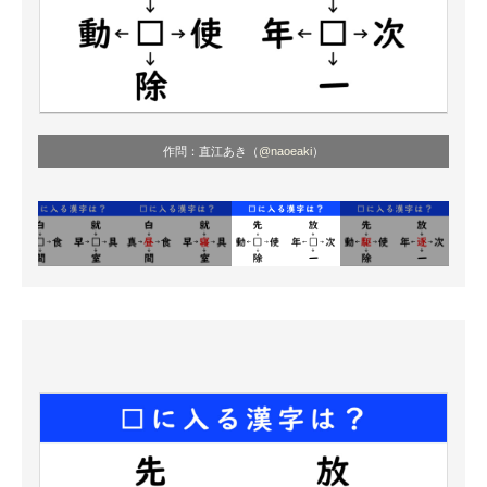
作問：直江あき（
@naoeaki
）