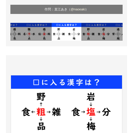
作問：直江あき（
@naoeaki
）