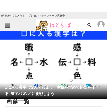
🎁 Switch 2もあたる！ プレゼントキャンペーン実施中！
ねとらぼメニュー
TOP
ニュース
エンタメ
クイズ
グルメ
地域
住まい
教育・育児
動物
リサーチ
クイズ
2026/01/07 12:15（公開）
X
Share
LINE
hatena
会員記事
□に入る漢字はなんでしょう 空欄を埋めて熟語を作
る“漢字パズル”に挑戦しよう
メディア
画像一覧
注目記事を集めた総合ページ