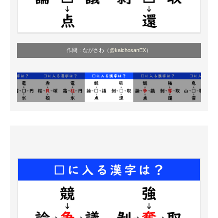
作問：ながさわ（
@kaichosanEX
）