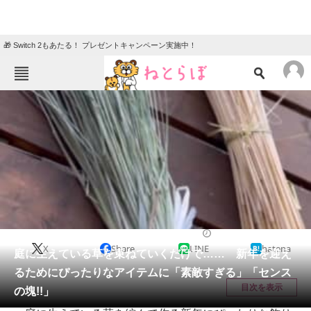
🎁 Switch 2もあたる！ プレゼントキャンペーン実施中！
ねとらぼメニュー
TOP
ニュース
エンタメ
クイズ
グルメ
地域
住まい
教育・育児
動物
リサーチ
ハンドメイド
2025/12/31 08:00（公開）
X
Share
LINE
hatena
会員記事
庭に生えている草を束ねていくだけで…… 新年を迎え
るためにぴったりなアイテムに「素敵すぎる」「センス
メディア
目次を表示
の塊!!」
注目記事を集めた総合ページ