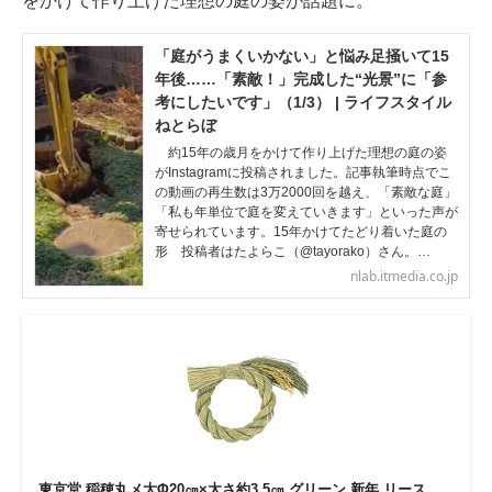
をかけて作り上げた理想の庭の姿が話題に。
企業向けIT製品の総合サイト
「庭がうまくいかない」と悩み足掻いて15
IT製品の技術・比較・事例
年後……「素敵！」完成した“光景”に「参
考にしたいです」（1/3） | ライフスタイル
製造業のIT導入・活用を支援
ねとらぼ
約15年の歳月をかけて作り上げた理想の庭の姿
モノづくり技術者専門サイト
がInstagramに投稿されました。記事執筆時点でこ
の動画の再生数は3万2000回を越え、「素敵な庭」
「私も年単位で庭を変えていきます」といった声が
エレクトロニクス専門サイト
寄せられています。15年かけてたどり着いた庭の
形 投稿者はたよらこ（@tayorako）さん。…
電子設計の基本と応用
nlab.itmedia.co.jp
エネルギーの専門メディア
建設×テクノロジーの最前線
ちょっと気になるネットの話題
東京堂 稲穂丸メ大Φ20㎝×太さ約3.5㎝ グリーン 新年 リース