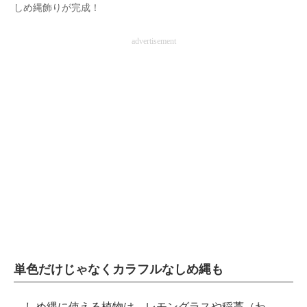
しめ縄飾りが完成！
advertisement
単色だけじゃなくカラフルなしめ縄も
しめ縄に使える植物は、レモングラスや稲藁（わ