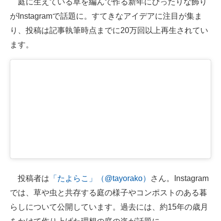
庭に生えている草を編んで作る新年にぴったりな飾り
がInstagramで話題に。すてきなアイデアに注目が集ま
ITの今と未来を見通す
り、投稿は記事執筆時点までに20万回以上再生されてい
スマホと通信の最新トレンド
ます。
進化するPCとデバイスの未来
好きが集まる 比べて選べる
ビジネスと働き方のヒント
AI活用のいまが分かる
企業ITのトレンドを詳説
経営リーダーのコミュニティ
投稿者は
「たよらこ」（@tayorako）
さん。Instagram
マーケ×ITの今がよく分かる
では、草や虫と共存する庭の様子やコンポストのある暮
らしについて公開しています。過去には、約15年の歳月
ITエンジニア向け専門サイト