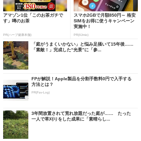
アマゾン1位「このお茶ガチで
スマホ2GBで月額850円～ 格安
す」噂のお茶
SIMをお得に使うキャンペーン
実施中！
PR(ハーブ健康本舗)
PR(IIJmio)
「庭がうまくいかない」と悩み足掻いて15年後……
「素敵！」完成した“光景”に「参...
FPが解説！Apple製品を分割手数料0円で入手する
方法とは？
PR(Fav-Log)
3年間放置されて荒れ放題だった庭が…… たった
一人で草刈りをした成果に「素晴らし...