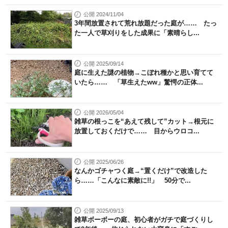
公開 2024/11/04
3年間放置されて荒れ放題だった庭が…… たっ
た一人で草刈りをした成果に「素晴らし...
公開 2025/09/14
庭に生えた謎の植物→こぼれ種かと思い育てて
いたら…… 「草生えたww」驚愕の正体...
公開 2026/05/04
雑草の根っこを“あえて残して”カット→根元に
放置しておくだけで…… 目からウロコ...
公開 2025/06/26
なんかゴチャつく庭→“置くだけ”で改造した
ら……「こんなに素敵に!!」 50分で...
公開 2025/09/13
雑草ボーボーの庭、初心者がガチで庭づくりし