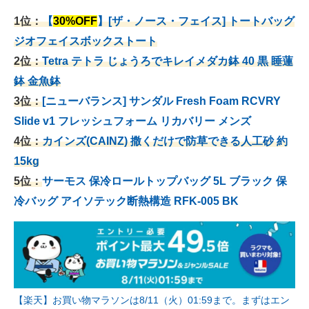
1位：
【
30%OFF
】[ザ・ノース・フェイス] トートバッグ
ジオフェイスボックストート
2位：
Tetra テトラ じょうろでキレイメダカ鉢 40
黒 睡蓮
鉢 金魚鉢
3位：
[ニューバランス] サンダル Fresh Foam RCVRY
Slide v1 フレッシュフォーム リカバリー メンズ
4位：
カインズ(CAINZ) 撒くだけで防草できる人工砂 約
15kg
5位：
サーモス 保冷ロールトップバッグ 5L ブラック 保
冷バッグ アイソテック断熱構造 RFK-005 BK
【楽天】お買い物マラソンは8/11（火）01:59まで。まずはエン