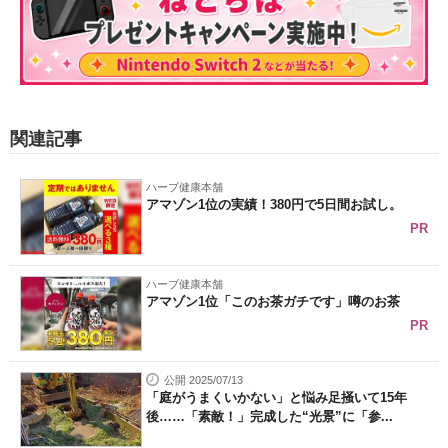
関連記事
ハーブ健康本舗
アマゾン1位の実績！380円で5日間お試し。
PR
ハーブ健康本舗
アマゾン1位「このお茶ガチです」噂のお茶
PR
公開 2025/07/13
「庭がうまくいかない」と悩み足掻いて15年
後……「素敵！」完成した“光景”に「参...