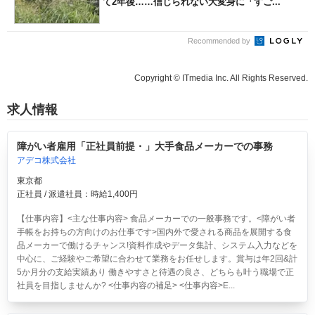
て2年後……信じられない大変身に「すご...
Recommended by
Copyright © ITmedia Inc. All Rights Reserved.
求人情報
障がい者雇用「正社員前提・」大手食品メーカーでの事務
アデコ株式会社
東京都
正社員 / 派遣社員：時給1,400円
【仕事内容】<主な仕事内容> 食品メーカーでの一般事務です。<障がい者
手帳をお持ちの方向けのお仕事です>国内外で愛される商品を展開する食
品メーカーで働けるチャンス!資料作成やデータ集計、システム入力などを
中心に、ご経験やご希望に合わせて業務をお任せします。賞与は年2回&計
5か月分の支給実績あり 働きやすさと待遇の良さ、どちらも叶う職場で正
社員を目指しませんか? <仕事内容の補足> <仕事内容>E...