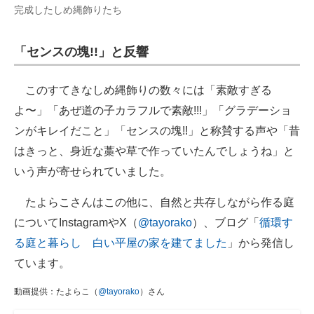
完成したしめ縄飾りたち
「センスの塊!!」と反響
このすてきなしめ縄飾りの数々には「素敵すぎる
よ〜」「あぜ道の子カラフルで素敵!!!」「グラデーショ
ンがキレイだこと」「センスの塊!!」と称賛する声や「昔
はきっと、身近な藁や草で作っていたんでしょうね」と
いう声が寄せられていました。
たよらこさんはこの他に、自然と共存しながら作る庭
についてInstagramやX（
@tayorako
）、ブログ「
循環す
る庭と暮らし 白い平屋の家を建てました
」から発信し
ています。
動画提供：たよらこ（
@tayorako
）さん