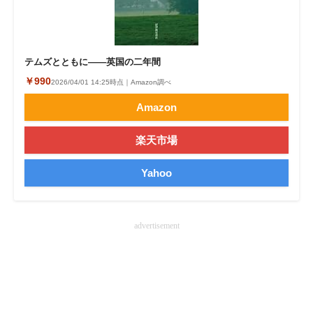
企業向けIT製品の総合サイト
IT製品の技術・比較・事例
テムズとともに――英国の二年間
製造業のIT導入・活用を支援
￥990
2026/04/01 14:25時点｜Amazon調べ
Amazon
モノづくり技術者専門サイト
エレクトロニクス専門サイト
楽天市場
電子設計の基本と応用
Yahoo
エネルギーの専門メディア
advertisement
建設×テクノロジーの最前線
ちょっと気になるネットの話題