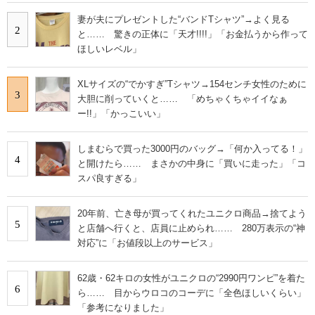
妻が夫にプレゼントした“バンドTシャツ”→よく見る
2
と…… 驚きの正体に「天才!!!!」「お金払うから作って
ほしいレベル」
XLサイズの“でかすぎ”Tシャツ→154センチ女性のために
3
大胆に削っていくと…… 「めちゃくちゃイイなぁ
ー!!」「かっこいい」
しまむらで買った3000円のバッグ→「何か入ってる！」
4
と開けたら…… まさかの中身に「買いに走った」「コ
スパ良すぎる」
20年前、亡き母が買ってくれたユニクロ商品→捨てよう
5
と店舗へ行くと、店員に止められ…… 280万表示の“神
対応”に「お値段以上のサービス」
62歳・62キロの女性がユニクロの“2990円ワンピ”を着た
6
ら…… 目からウロコのコーデに「全色ほしいくらい」
「参考になりました」