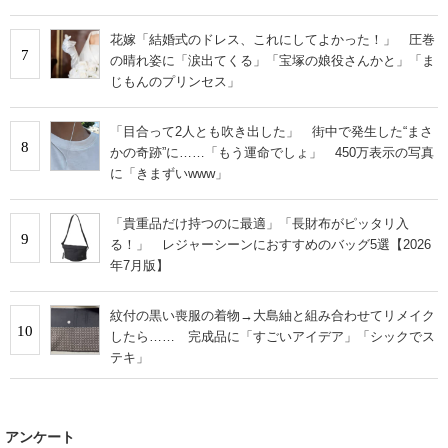
花嫁「結婚式のドレス、これにしてよかった！」 圧巻
7
の晴れ姿に「涙出てくる」「宝塚の娘役さんかと」「ま
じもんのプリンセス」
「目合って2人とも吹き出した」 街中で発生した“まさ
8
かの奇跡”に……「もう運命でしょ」 450万表示の写真
に「きまずいwww」
「貴重品だけ持つのに最適」「長財布がピッタリ入
9
る！」 レジャーシーンにおすすめのバッグ5選【2026
年7月版】
紋付の黒い喪服の着物→大島紬と組み合わせてリメイク
10
したら…… 完成品に「すごいアイデア」「シックでス
テキ」
アンケート