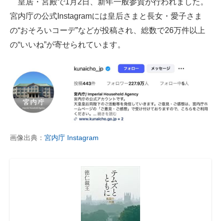
皇居・宮殿で1月2日、新年一般参賀が行われました。
宮内庁の公式Instagramには皇后さまと長女・愛子さま
ITの今と未来を見通す
の“おそろいコーデ”などが投稿され、総数で26万件以上
スマホと通信の最新トレンド
の“いいね”が寄せられています。
進化するPCとデバイスの未来
好きが集まる 比べて選べる
ビジネスと働き方のヒント
AI活用のいまが分かる
画像出典：
宮内庁 Instagram
企業ITのトレンドを詳説
経営リーダーのコミュニティ
マーケ×ITの今がよく分かる
ITエンジニア向け専門サイト