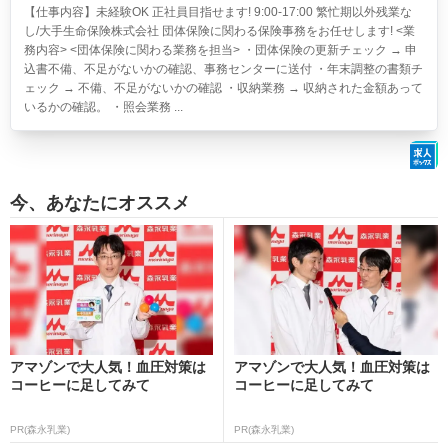
【仕事内容】未経験OK 正社員目指せます! 9:00-17:00 繁忙期以外残業な
し/大手生命保険株式会社 団体保険に関わる保険事務をお任せします! <業
務内容> <団体保険に関わる業務を担当> ・団体保険の更新チェック → 申
込書不備、不足がないかの確認、事務センターに送付 ・年末調整の書類チ
ェック → 不備、不足がないかの確認 ・収納業務 → 収納された金額あって
いるかの確認。 ・照会業務 ...
今、あなたにオススメ
アマゾンで大人気！血圧対策は
アマゾンで大人気！血圧対策は
コーヒーに足してみて
コーヒーに足してみて
PR(森永乳業)
PR(森永乳業)