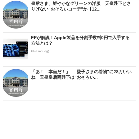
皇后さま、鮮やかなグリーンの洋服 天皇陛下とさ
りげない“おそろいコーデ”か【12...
FPが解説！Apple製品を分割手数料0円で入手する
方法とは？
PR(Fav-Log)
「あ！ 本当だ！」 “愛子さまの着物”に28万いい
ね 天皇皇后両陛下は“おそろい...