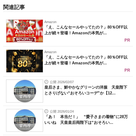
関連記事
Amazon
「え、こんなセールやってたの？」80％OFF以
上が続々登場！Amazonの本気が...
PR
Amazon
「え、こんなセールやってたの？」80％OFF以
上が続々登場！Amazonの本気が...
PR
公開 2026/02/07
皇后さま、鮮やかなグリーンの洋服 天皇陛下
とさりげない“おそろいコーデ”か【12...
公開 2026/01/24
「あ！ 本当だ！」 “愛子さまの着物”に28万
いいね 天皇皇后両陛下は“おそろい...