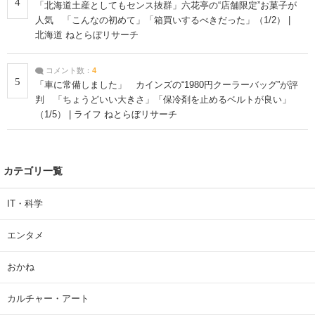
4
「北海道土産としてもセンス抜群」六花亭の“店舗限定”お菓子が
人気 「こんなの初めて」「箱買いするべきだった」（1/2） |
北海道 ねとらぼリサーチ
コメント数：
4
5
「車に常備しました」 カインズの“1980円クーラーバッグ”が評
判 「ちょうどいい大きさ」「保冷剤を止めるベルトが良い」
（1/5） | ライフ ねとらぼリサーチ
カテゴリ一覧
IT・科学
エンタメ
おかね
カルチャー・アート