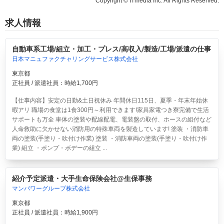
Copyright © ITmedia Inc. All Rights Reserved.
求人情報
自動車系工場/組立・加工・プレス/高収入/製造/工場/派遣の仕事
日本マニュファクチャリングサービス株式会社
東京都
正社員 / 派遣社員：時給1,700円
【仕事内容】安定の日勤&土日祝休み 年間休日115日、夏季・年末年始休
暇アリ 職場の食堂は1食300円～利用できます!家具家電つき寮完備で生活
サポートも万全 車体の塗装や配線配電、電装盤の取付、ホースの組付など
人命救助に欠かせない消防用の特殊車両を製造しています! 塗装 ・消防車
両の塗装(手塗り・吹付け作業) 塗装 ・消防車両の塗装(手塗り・吹付け作
業) 組立 ・ポンプ・ボデーの組立 ...
紹介予定派遣・大手生命保険会社@生保事務
マンパワーグループ株式会社
東京都
正社員 / 派遣社員：時給1,900円