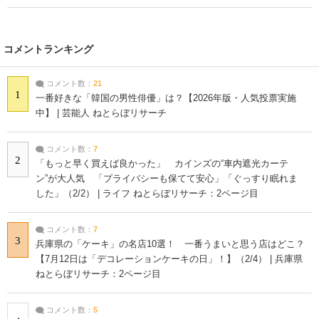
コメントランキング
コメント数：
21
1
一番好きな「韓国の男性俳優」は？【2026年版・人気投票実施
中】 | 芸能人 ねとらぼリサーチ
コメント数：
7
2
「もっと早く買えば良かった」 カインズの“車内遮光カーテ
ン”が大人気 「プライバシーも保てて安心」「ぐっすり眠れま
した」（2/2） | ライフ ねとらぼリサーチ：2ページ目
コメント数：
7
3
兵庫県の「ケーキ」の名店10選！ 一番うまいと思う店はどこ？
【7月12日は「デコレーションケーキの日」！】（2/4） | 兵庫県
ねとらぼリサーチ：2ページ目
コメント数：
5