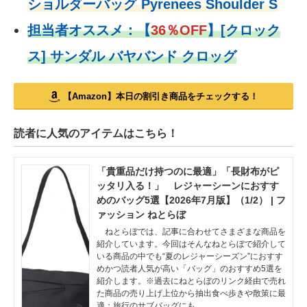
ショルダーバッグ Pyrenees Shoulder S
担当者オススメ：
【
36％OFF
】
[クロック
ス] サンダル バヤバンド クロッグ
【Amazon】本日の割引き商品をチェックする！
読者に人気のアイテムはこちら！
「貴重品だけ持つのに最適」「長財布がピ
ッタリ入る！」 レジャーシーンにおすす
めのバッグ5選【2026年7月版】（1/2） | フ
ァッション ねとらぼ
ねとらぼでは、記事に合わせてさまざまな商品を
紹介しています。今回はそんなねとらぼで紹介して
いる商品の中でも“夏のレジャーシーズン”におすす
めかつ読者人気が高い「バッグ」のおすすめ5選を
紹介します。※過去にねとらぼのリンク経由で売れ
た商品の売り上げ上位から抽出食べ歩きや散策に最
適：旅行のサブバッグにも…