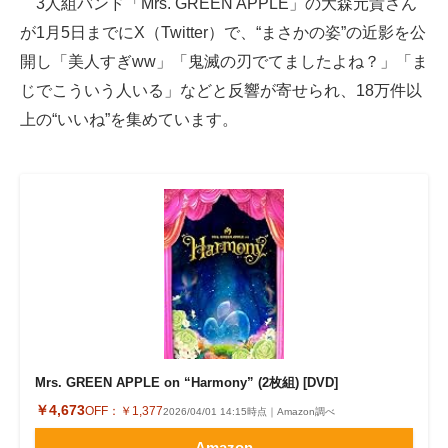
3人組バンド「Mrs. GREEN APPLE」の大森元貴さん
が1月5日までにX（Twitter）で、“まさかの姿”の近影を公
ITの今と未来を見通す
開し「美人すぎww」「鬼滅の刃でてましたよね？」「ま
スマホと通信の最新トレンド
じでこういう人いる」などと反響が寄せられ、18万件以
上の“いいね”を集めています。
進化するPCとデバイスの未来
好きが集まる 比べて選べる
ビジネスと働き方のヒント
AI活用のいまが分かる
企業ITのトレンドを詳説
経営リーダーのコミュニティ
Mrs. GREEN APPLE on “Harmony” (2枚組) [DVD]
マーケ×ITの今がよく分かる
￥4,673
OFF：
￥1,377
2026/04/01 14:15時点｜Amazon調べ
ITエンジニア向け専門サイト
Amazon