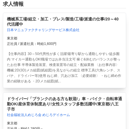
求人情報
機械系工場/組立・加工・プレス/製造/工場/派遣の仕事/20～40
代活躍中
日本マニュファクチャリングサービス株式会社
東京都
正社員 / 派遣社員：時給1,600円
【仕事内容】30～50代男性が多く活躍!最寄り駅から通勤しやすい徒歩圏
内 マイカー通勤もOK!職場ではお弁当注文可 稼ぐ&休むのバランスが整っ
たお仕事 半導体製造装置、検査装置等の組立・配線業務 〈お仕事内容〉
機械:2D(3D)メカ組図(紙組図)を見ながらの組立 標準工具(六角レンチ、ス
パナ、ドライバー等)使用 ねじ締、穴あけ加工 〈必要経験〉 ・ねじ締め作
業の経験がある ・2Dメカ組図(紙...
ドライバー/「ブランクのある方も歓迎/」車・バイク・自転車通
勤OK/産休育休制度あり!女性スタッフ多数活躍中/東京都/八王
子市
社会福祉法人めじろ会 めじろデイホーム
東京都
正社員：時給1,280円～