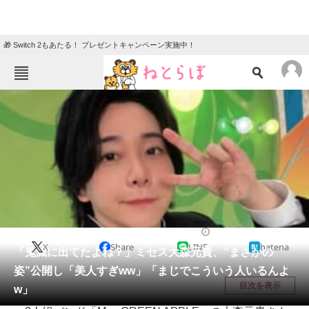
🎁 Switch 2もあたる！ プレゼントキャンペーン実施中！
ねとらぼメニュー
TOP
ニュース
エンタメ
クイズ
グルメ
地域
住まい
教育・育児
動物
リサーチ
エンタメ
2026/01/05 17:18（公開）
X
Share
LINE
hatena
会員記事
「鬼滅に出てたよね？」ミセス大森元貴、“まさかの
姿”公開し「美人すぎww」「まじでこういう人いるんよ
メディア
目次を表示
w」
注目記事を集めた総合ページ