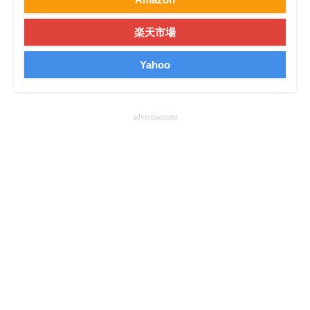
企業向けIT製品の総合サイト
楽天市場
IT製品の技術・比較・事例
Yahoo
製造業のIT導入・活用を支援
モノづくり技術者専門サイト
advertisement
エレクトロニクス専門サイト
電子設計の基本と応用
エネルギーの専門メディア
建設×テクノロジーの最前線
ちょっと気になるネットの話題