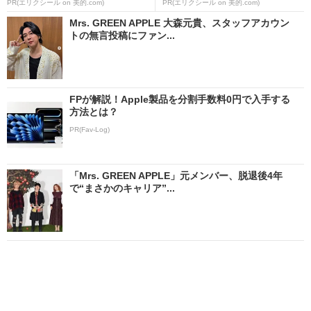
PR(エリクシール on 美的.com)
PR(エリクシール on 美的.com)
Mrs. GREEN APPLE 大森元貴、スタッフアカウン
トの無言投稿にファン...
FPが解説！Apple製品を分割手数料0円で入手する
方法とは？
PR(Fav-Log)
「Mrs. GREEN APPLE」元メンバー、脱退後4年
で“まさかのキャリア”...