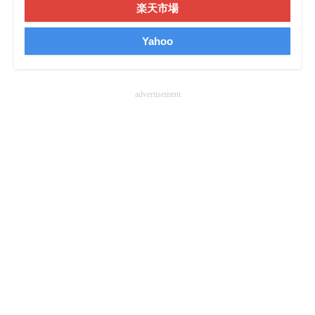
楽天市場
Yahoo
advertisement