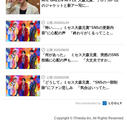
Mrs. GREEN APPLE 大森元貴、ソロアルバム
のジャケットと新アー写に...
公開 2026/01/24
「怖い……」ミセス大森元貴“SNSの更新内
容”に心配の声 「終わりがくるってこと...
公開 2025/08/26
「何があった」 ミセス大森元貴、突然のSNS
投稿に心配の声も…… 「大丈夫ですか...
公開 2026/02/08
「どうして」ミセス大森元貴、“SNSの一部削
除”にファン悲しみ 「気合はいってた...
Recommended by
Copyright © ITmedia Inc. All Rights Reserved.