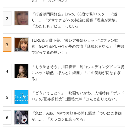
「打首獄門同好会」junko、65歳で“彫りスタート”巡
2
り…… “ダサすぎる”への持論に反響「理由が素敵」
「わたしもデビューしたい」
TERU＆大貫亜美、“激レア夫婦ショット”にファン歓
3
喜 GLAY＆PUFFYが夢の共演「旦那おるやん」「夫婦
で写ってるの尊い！」
「もう泣きそう」川口春奈、純白ウエディングドレス姿
4
にネット騒然「ほんとに綺麗」「この笑顔が切なすぎ
る」
「どういうこと？」 映画ちいかわ、入場特典「ボンド
5
ロ」の“配布前転売”に困惑の声「ほんとありえない」
「急に」Ado、MVで素顔を公開し騒然「ついにご尊顔
6
が……」「カラコン似合ってる」