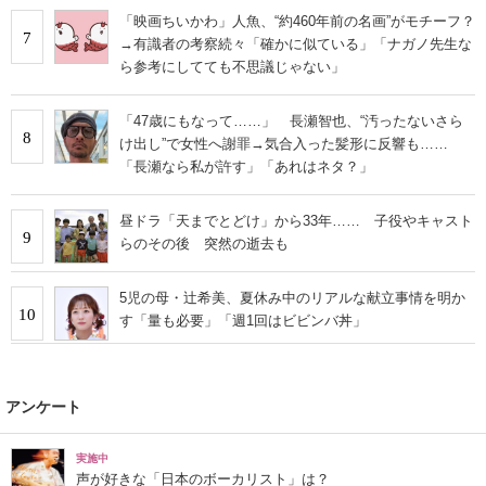
「映画ちいかわ」人魚、“約460年前の名画”がモチーフ？
7
→有識者の考察続々「確かに似ている」「ナガノ先生な
ら参考にしてても不思議じゃない」
「47歳にもなって……」 長瀬智也、“汚ったないさら
8
け出し”で女性へ謝罪→気合入った髪形に反響も……
「長瀬なら私が許す」「あれはネタ？」
昼ドラ「天までとどけ」から33年…… 子役やキャスト
9
らのその後 突然の逝去も
5児の母・辻希美、夏休み中のリアルな献立事情を明か
10
す「量も必要」「週1回はビビンバ丼」
アンケート
実施中
声が好きな「日本のボーカリスト」は？