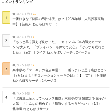
コメントランキング
コメント数：
21
1
一番好きな「韓国の男性俳優」は？【2026年版・人気投票実施
中】 | 芸能人 ねとらぼリサーチ
コメント数：
7
2
「もっと早く買えば良かった」 カインズの“車内遮光カーテ
ン”が大人気 「プライバシーも保てて安心」「ぐっすり眠れま
した」（2/2） | ライフ ねとらぼリサーチ：2ページ目
コメント数：
7
3
兵庫県の「ケーキ」の名店10選！ 一番うまいと思う店はどこ？
【7月12日は「デコレーションケーキの日」！】（2/4） | 兵庫県
ねとらぼリサーチ：2ページ目
コメント数：
5
4
「北海道土産としてもセンス抜群」六花亭の“店舗限定”お菓子が
人気 「こんなの初めて」「箱買いするべきだった」（1/2） |
北海道 ねとらぼリサーチ