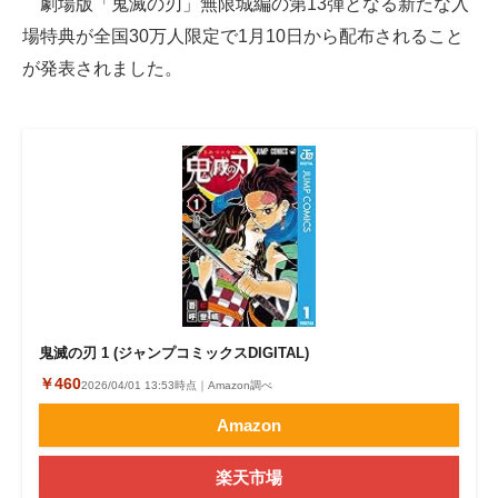
劇場版「鬼滅の刃」無限城編の第13弾となる新たな入
場特典が全国30万人限定で1月10日から配布されること
ITの今と未来を見通す
が発表されました。
スマホと通信の最新トレンド
進化するPCとデバイスの未来
好きが集まる 比べて選べる
ビジネスと働き方のヒント
AI活用のいまが分かる
企業ITのトレンドを詳説
鬼滅の刃 1 (ジャンプコミックスDIGITAL)
経営リーダーのコミュニティ
￥460
2026/04/01 13:53時点｜Amazon調べ
Amazon
マーケ×ITの今がよく分かる
楽天市場
ITエンジニア向け専門サイト