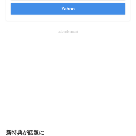
企業向けIT製品の総合サイト
Yahoo
IT製品の技術・比較・事例
advertisement
製造業のIT導入・活用を支援
モノづくり技術者専門サイト
エレクトロニクス専門サイト
電子設計の基本と応用
エネルギーの専門メディア
建設×テクノロジーの最前線
ちょっと気になるネットの話題
新特典が話題に