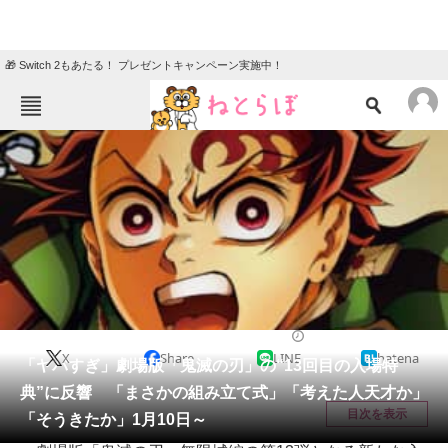
🎁 Switch 2もあたる！ プレゼントキャンペーン実施中！
ねとらぼメニュー
TOP
ニュース
エンタメ
クイズ
グルメ
地域
住まい
教育・育児
動物
リサーチ
ホビー
2026/01/07 15:09（公開）
X
Share
LINE
hatena
会員記事
「ヤバすぎ」劇場版「鬼滅の刃」の“13回目の入場特
典”に反響 「まさかの組み立て式」「考えた人天才か」
メディア
目次を表示
「そうきたか」1月10日～
注目記事を集めた総合ページ