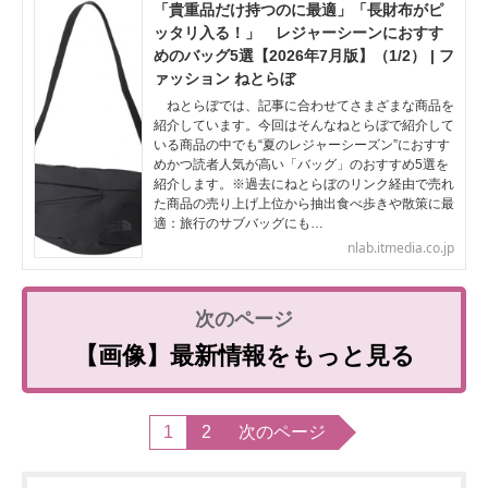
「貴重品だけ持つのに最適」「長財布がピ
ッタリ入る！」 レジャーシーンにおすす
めのバッグ5選【2026年7月版】（1/2） | フ
ァッション ねとらぼ
ねとらぼでは、記事に合わせてさまざまな商品を
紹介しています。今回はそんなねとらぼで紹介して
いる商品の中でも“夏のレジャーシーズン”におすす
めかつ読者人気が高い「バッグ」のおすすめ5選を
紹介します。※過去にねとらぼのリンク経由で売れ
た商品の売り上げ上位から抽出食べ歩きや散策に最
適：旅行のサブバッグにも…
nlab.itmedia.co.jp
【画像】最新情報をもっと見る
1
2
次のページ