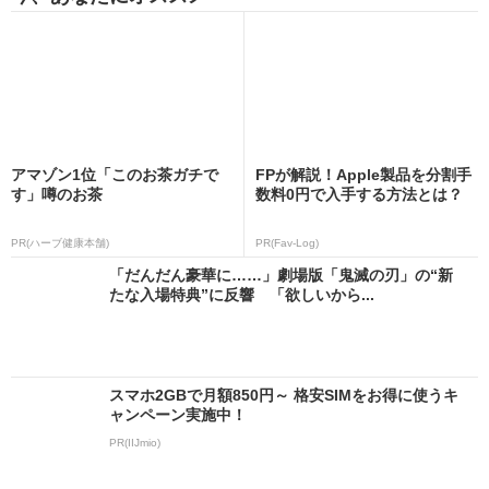
アマゾン1位「このお茶ガチで
FPが解説！Apple製品を分割手
す」噂のお茶
数料0円で入手する方法とは？
PR(ハーブ健康本舗)
PR(Fav-Log)
「だんだん豪華に……」劇場版「鬼滅の刃」の“新
たな入場特典”に反響 「欲しいから...
スマホ2GBで月額850円～ 格安SIMをお得に使うキ
ャンペーン実施中！
PR(IIJmio)