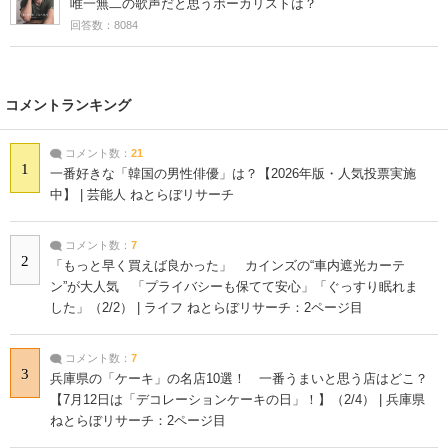
唯一無二の歌声だと思うボーカリストは？
回答数：8084
コメントランキング
コメント数：
21
1
一番好きな「韓国の男性俳優」は？【2026年版・人気投票実施
中】 | 芸能人 ねとらぼリサーチ
コメント数：
7
2
「もっと早く買えば良かった」 カインズの“車内遮光カーテ
ン”が大人気 「プライバシーも保てて安心」「ぐっすり眠れま
した」（2/2） | ライフ ねとらぼリサーチ：2ページ目
コメント数：
7
3
兵庫県の「ケーキ」の名店10選！ 一番うまいと思う店はどこ？
【7月12日は「デコレーションケーキの日」！】（2/4） | 兵庫県
ねとらぼリサーチ：2ページ目