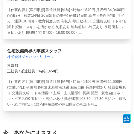
【仕事内容】[雇用形態] 派遣社員 [給与] <時給> 1840円 月収例:34,0400円
(実働8H、残業1H/日 20日出勤の場合) 研修14日間:給与同条件 [特徴] マイ
カー通勤OK 研修・教育制度充実 高収入 即日勤務OK 交通費支給 ミドル活
躍中 資格・スキルを活かせる 制服あり 給与前払い制度あり 長期 週払い・
日払いあり [勤務時間] 07:00～16:00 06:00～...
住宅設備業界の事務スタッフ
株式会社ジャパン・リリーフ
東京都
正社員 / 派遣社員：時給1,450円
【仕事内容】[雇用形態] 派遣社員 [給与] <時給> 1450円 日収例:11,600円
(実働8h/日) 研修無 [特徴] 未経験者活躍 服装自由 長期休暇あり 社員登用あ
り 交通費支給 ミドル活躍中 主婦・主夫活躍中 長期 髪型・髪色自由 ネイ
ル・ピアスOK 週払い・日払いあり [勤務時間] 08:30～17:30 日払い・週払
い・給与前払いに対応!時短勤務や休日固定の相談も可...
今、あなたにオススメ