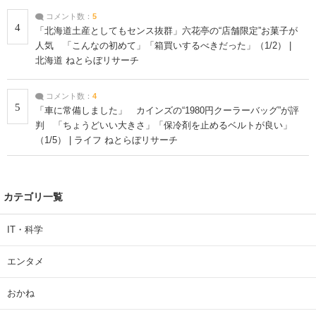
コメント数：
5
4
「北海道土産としてもセンス抜群」六花亭の“店舗限定”お菓子が
人気 「こんなの初めて」「箱買いするべきだった」（1/2） |
北海道 ねとらぼリサーチ
コメント数：
4
5
「車に常備しました」 カインズの“1980円クーラーバッグ”が評
判 「ちょうどいい大きさ」「保冷剤を止めるベルトが良い」
（1/5） | ライフ ねとらぼリサーチ
カテゴリ一覧
IT・科学
エンタメ
おかね