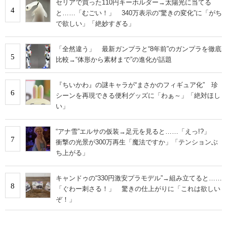
セリアで買った110円キーホルダー→太陽光に当てる
4
と……「むごい！」 340万表示の“驚きの変化”に「がち
で欲しい」「絶妙すぎる」
「全然違う」 最新ガンプラと“8年前”のガンプラを徹底
5
比較→“体形から素材まで”の進化が話題
『ちいかわ』の謎キャラが“まさかのフィギュア化” 珍
6
シーンを再現できる便利グッズに「わぁ～」「絶対ほし
い」
“アナ雪”エルサの仮装→足元を見ると……「えっ!?」
7
衝撃の光景が300万再生「魔法ですか」「テンションぶ
ち上がる」
キャンドゥの“330円激安プラモデル”→組み立てると……
8
「ぐわー刺さる！」 驚きの仕上がりに「これは欲しい
ぞ！」