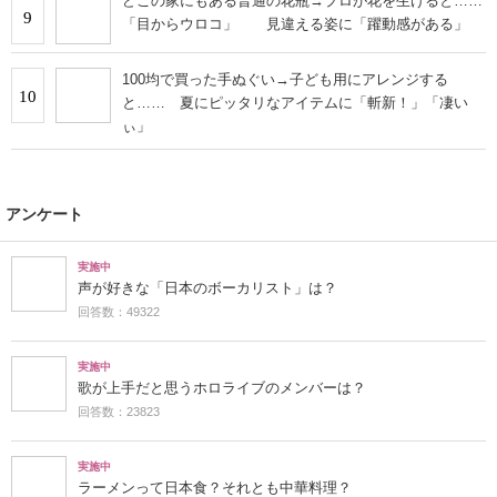
どこの家にもある普通の花瓶→プロが花を生けると……
9
「目からウロコ」 見違える姿に「躍動感がある」
100均で買った手ぬぐい→子ども用にアレンジする
10
と…… 夏にピッタリなアイテムに「斬新！」「凄い
ぃ」
アンケート
実施中
声が好きな「日本のボーカリスト」は？
回答数：49322
実施中
歌が上手だと思うホロライブのメンバーは？
回答数：23823
実施中
ラーメンって日本食？それとも中華料理？