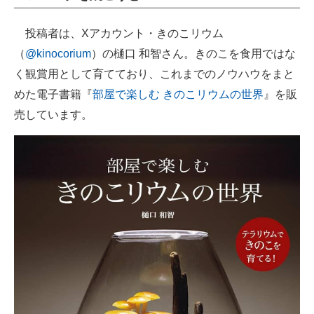
投稿者は、Xアカウント・きのこリウム
（
@kinocorium
）の樋口 和智さん。きのこを食用ではな
く観賞用として育てており、これまでのノウハウをまと
めた電子書籍『
部屋で楽しむ きのこリウムの世界
』を販
売しています。