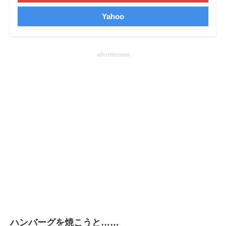
企業向けIT製品の総合サイト
Yahoo
IT製品の技術・比較・事例
advertisement
製造業のIT導入・活用を支援
モノづくり技術者専門サイト
エレクトロニクス専門サイト
電子設計の基本と応用
エネルギーの専門メディア
建設×テクノロジーの最前線
ちょっと気になるネットの話題
ハンバーグを焼こうと……