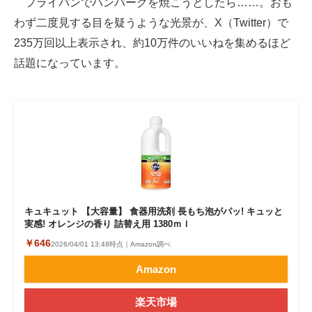
フライパンでハンバーグを焼こうとしたら……。おも
わず二度見する目を疑うような光景が、X（Twitter）で
ITの今と未来を見通す
235万回以上表示され、約10万件のいいねを集めるほど
スマホと通信の最新トレンド
話題になっています。
進化するPCとデバイスの未来
好きが集まる 比べて選べる
ビジネスと働き方のヒント
AI活用のいまが分かる
企業ITのトレンドを詳説
キュキュット 【大容量】 食器用洗剤 長もち泡がパッ! キュッと
実感! オレンジの香り 詰替え用 1380ｍｌ
経営リーダーのコミュニティ
￥646
2026/04/01 13:48時点｜Amazon調べ
Amazon
マーケ×ITの今がよく分かる
ITエンジニア向け専門サイト
楽天市場