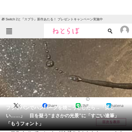
🎁 Switch 2と『スプラ』新作あたる！ プレゼントキャンペーン実施中
ねとらぼメニュー
TOP
ニュース
エンタメ
クイズ
グルメ
地域
住まい
教育・育児
動物
リサーチ
ライフスタイル
2026/01/13 09:00（公開）
X
Share
LINE
hatena
会員記事
フライパンでハンバーグを焼こうとしたら→「美し
い……」 目を疑う“まさかの光景”に「すごい達筆」
メディア
目次を表示
「もうフォント」
注目記事を集めた総合ページ