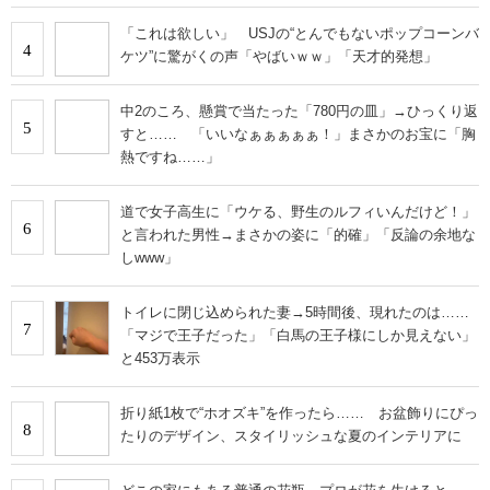
「これは欲しい」 USJの“とんでもないポップコーンバ
4
ケツ”に驚がくの声「やばいｗｗ」「天才的発想」
中2のころ、懸賞で当たった「780円の皿」→ひっくり返
5
すと…… 「いいなぁぁぁぁぁ！」まさかのお宝に「胸
熱ですね……」
道で女子高生に「ウケる、野生のルフィいんだけど！」
6
と言われた男性→まさかの姿に「的確」「反論の余地な
しwww」
トイレに閉じ込められた妻→5時間後、現れたのは……
7
「マジで王子だった」「白馬の王子様にしか見えない」
と453万表示
折り紙1枚で“ホオズキ”を作ったら…… お盆飾りにぴっ
8
たりのデザイン、スタイリッシュな夏のインテリアに