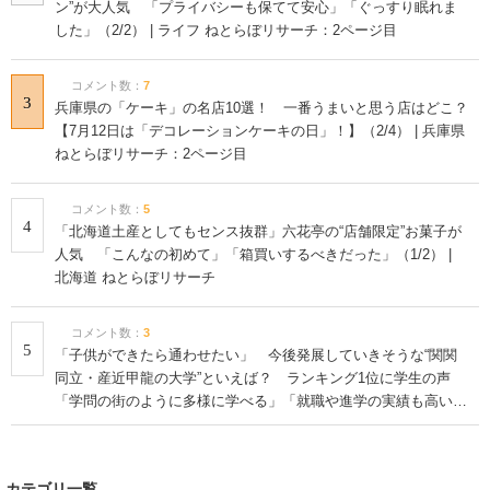
ン”が大人気 「プライバシーも保てて安心」「ぐっすり眠れま
した」（2/2） | ライフ ねとらぼリサーチ：2ページ目
コメント数：
7
3
兵庫県の「ケーキ」の名店10選！ 一番うまいと思う店はどこ？
【7月12日は「デコレーションケーキの日」！】（2/4） | 兵庫県
ねとらぼリサーチ：2ページ目
コメント数：
5
4
「北海道土産としてもセンス抜群」六花亭の“店舗限定”お菓子が
人気 「こんなの初めて」「箱買いするべきだった」（1/2） |
北海道 ねとらぼリサーチ
コメント数：
3
5
「子供ができたら通わせたい」 今後発展していきそうな“関関
同立・産近甲龍の大学”といえば？ ランキング1位に学生の声
「学問の街のように多様に学べる」「就職や進学の実績も高い」
| 大学 ねとらぼリサーチ
カテゴリ一覧