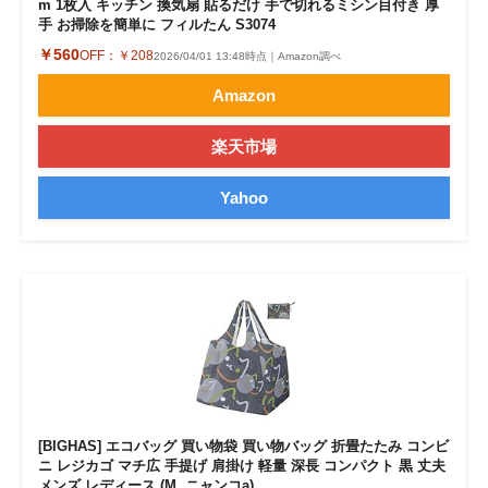
m 1枚入 キッチン 換気扇 貼るだけ 手で切れるミシン目付き 厚
手 お掃除を簡単に フィルたん S3074
￥560
OFF：
￥208
2026/04/01 13:48時点｜Amazon調べ
Amazon
楽天市場
Yahoo
[BIGHAS] エコバッグ 買い物袋 買い物バッグ 折畳たたみ コンビ
ニ レジカゴ マチ広 手提げ 肩掛け 軽量 深長 コンパクト 黒 丈夫
メンズ レディース (M, ニャンコa)