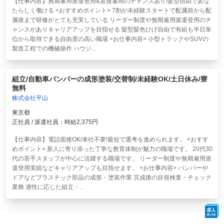
【仕事内容】無期雇用派遣登用&直接雇用のチャンスあり!髪型自由であな
たらしく働ける <おすすめポイント> 7割が未経験スタートで配属前から配
属後まで研修がとても充実している リーダー制度や無期雇用派遣登用のチ
ャンスがありキャリアアップを目指せる 髪型髪色ひげ自由で有給も半日単
位から取得できる自由度の高い職場 <お仕事内容> 小型トラックやSUVの
製造工程での機械操作 ハウジ...
組立/自動車バンパーの成形塗装/交替制/未経験OK/土日休み/寮
無料
株式会社平山
東京都
正社員 / 派遣社員：時給2,375円
【仕事内容】電話面接OK/来社不要!最短で選考を進められます。 <おすす
めポイント> 新人に寄り添った丁寧な教育体制が魅力の職場です。 20代30
代の若手スタッフが中心に活躍する職場です。 リーダー制度や無期雇用派
遣登用実績などキャリアアップも目指せます。 <お仕事内容> バンパーや
ドアなどプラスチック部品の成形・塗装作業 完成後の目視検査・チェック
業務 適性に応じた組立・...