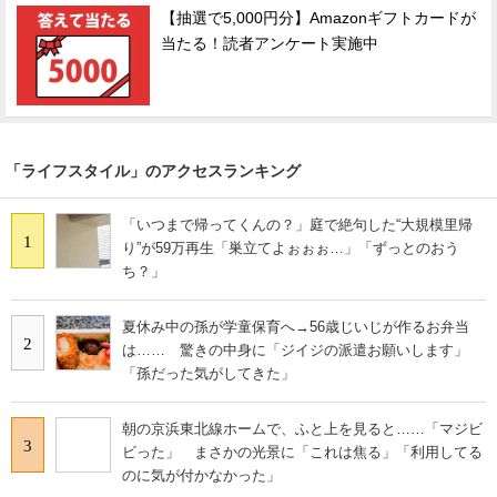
【抽選で5,000円分】Amazonギフトカードが
当たる！読者アンケート実施中
「ライフスタイル」のアクセスランキング
「いつまで帰ってくんの？」庭で絶句した“大規模里帰
1
り”が59万再生「巣立てよぉぉぉ…」「ずっとのおう
ち？」
夏休み中の孫が学童保育へ→56歳じいじが作るお弁当
2
は…… 驚きの中身に「ジイジの派遣お願いします」
「孫だった気がしてきた」
朝の京浜東北線ホームで、ふと上を見ると……「マジビ
3
ビった」 まさかの光景に「これは焦る」「利用してる
のに気が付かなかった」