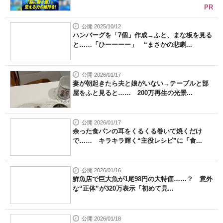
PR
公開 2025/10/12
ハンバーグを「7個」作成→ふと、まな板を見る
と……「ひーーーー」 “まさかの悲劇...
公開 2026/01/17
妻が朝起きたら夫と娘がいない→テーブルと部
屋をふと見ると…… 200万再生の光景...
公開 2026/01/17
余った食パンの耳をくるくる巻いて焼くだけ
で…… キラキラ輝く“主役レシピ”に「食...
公開 2026/01/16
鮮魚店で巨大魚が1尾98円の大特価……？ 意外
な“正体”が320万表示「初めて見...
公開 2026/01/18