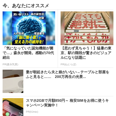
今、あなたにオススメ
「気になっていた認知機能が菌
【思わず見ちゃう！】猛暑の東
で…」森永が開発。感動の70代
京、駅の階段が驚きのビジュア
続出
ルになり話題に
PR(森永乳業)
PR(ねとらぼ)
妻が朝起きたら夫と娘がいない→テーブルと部屋を
ふと見ると…… 200万再生の光景...
スマホ2GBで月額850円～ 格安SIMをお得に使うキ
ャンペーン実施中！
PR(IIJmio)