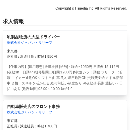
Copyright © ITmedia Inc. All Rights Reserved.
求人情報
乳製品物流の大型ドライバー
株式会社ジャパン・リリーフ
東京都
正社員 / 派遣社員：時給1,950円
【仕事内容】[雇用形態] 派遣社員 [給与] <時給> 1950円 日収例:15,112円
(夜勤3h、日勤4h)研修期間10日間:1900円 [特徴] シフト勤務 フリーター活
躍 マイカー通勤OK シフト自由 高収入 即日勤務OK 交通費支給 ミドル活躍
中 資格・スキルを活かせる 給与前払い制度あり 深夜勤務 長期 週払い・日
払いあり [勤務時間] 02:00～10:00 時給1,9...
自動車販売店のフロント事務
株式会社ジャパン・リリーフ
東京都
正社員 / 派遣社員：時給1,700円