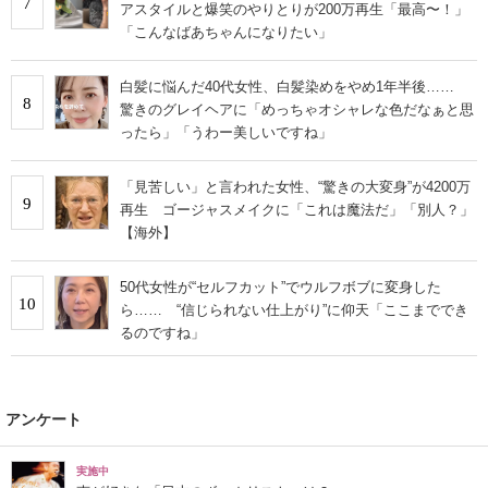
7
アスタイルと爆笑のやりとりが200万再生「最高〜！」
「こんなばあちゃんになりたい」
白髪に悩んだ40代女性、白髪染めをやめ1年半後……
8
驚きのグレイヘアに「めっちゃオシャレな色だなぁと思
ったら」「うわー美しいですね」
「見苦しい」と言われた女性、“驚きの大変身”が4200万
9
再生 ゴージャスメイクに「これは魔法だ」「別人？」
【海外】
50代女性が“セルフカット”でウルフボブに変身した
10
ら…… “信じられない仕上がり”に仰天「ここまででき
るのですね」
アンケート
実施中