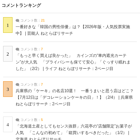
コメントランキング
コメント数：
21
1
一番好きな「韓国の男性俳優」は？【2026年版・人気投票実施
中】 | 芸能人 ねとらぼリサーチ
コメント数：
7
2
「もっと早く買えば良かった」 カインズの“車内遮光カーテ
ン”が大人気 「プライバシーも保てて安心」「ぐっすり眠れま
した」（2/2） | ライフ ねとらぼリサーチ：2ページ目
コメント数：
7
3
兵庫県の「ケーキ」の名店10選！ 一番うまいと思う店はどこ？
【7月12日は「デコレーションケーキの日」！】（2/4） | 兵庫県
ねとらぼリサーチ：2ページ目
コメント数：
5
4
「北海道土産としてもセンス抜群」六花亭の“店舗限定”お菓子が
人気 「こんなの初めて」「箱買いするべきだった」（1/2） |
北海道 ねとらぼリサーチ