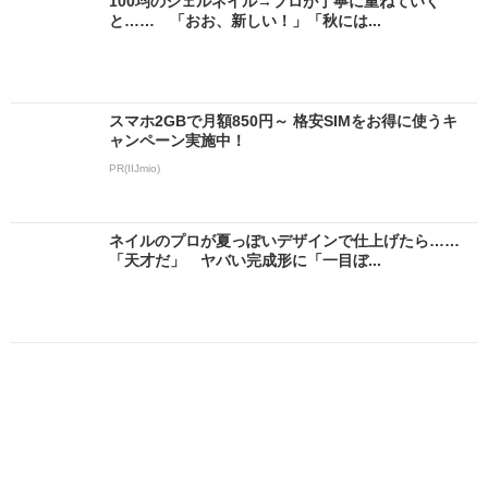
100均のジェルネイル→プロが丁寧に重ねていく
と…… 「おお、新しい！」「秋には...
スマホ2GBで月額850円～ 格安SIMをお得に使うキ
ャンペーン実施中！
PR(IIJmio)
ネイルのプロが夏っぽいデザインで仕上げたら……
「天才だ」 ヤバい完成形に「一目ぼ...