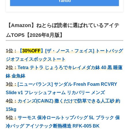
Yahoo
【Amazon】ねとらぼ読者に選ばれているアイテ
ムTOP5【2026年8月版】
1位：
【
30%OFF
】[ザ・ノース・フェイス] トートバッグ
ジオフェイスボックストート
2位：
Tetra テトラ じょうろでキレイメダカ鉢 40
黒 睡蓮
鉢 金魚鉢
3位：
[ニューバランス] サンダル Fresh Foam RCVRY
Slide v1 フレッシュフォーム リカバリー メンズ
4位：
カインズ(CAINZ) 撒くだけで防草できる人工砂 約
15kg
5位：
サーモス 保冷ロールトップバッグ 5L ブラック 保
冷バッグ アイソテック断熱構造 RFK-005 BK