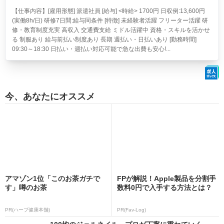
【仕事内容】[雇用形態] 派遣社員 [給与] <時給> 1700円 日収例:13,600円
(実働8h/日) 研修7日間:給与同条件 [特徴] 未経験者活躍 フリーター活躍 研
修・教育制度充実 高収入 交通費支給 ミドル活躍中 資格・スキルを活かせ
る 制服あり 給与前払い制度あり 長期 週払い・日払いあり [勤務時間]
09:30～18:30 日払い・週払い対応可能で急な出費も安心!...
今、あなたにオススメ
アマゾン1位「このお茶ガチで
FPが解説！Apple製品を分割手
す」噂のお茶
数料0円で入手する方法とは？
PR(ハーブ健康本舗)
PR(Fav-Log)