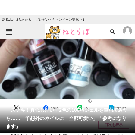
🎁 Switch 2もあたる！ プレゼントキャンペーン実施中！
ねとらぼメニュー
TOP
ニュース
エンタメ
クイズ
グルメ
地域
住まい
教育・育児
動物
リサーチ
美容
2026/01/18 10:45（公開）
X
Share
LINE
hatena
会員記事
「ステキ！真似したい」2色の100均ジェルを重ねてみた
ら…… 予想外のネイルに「全部可愛い」「参考になり
メディア
目次を表示
ます」
注目記事を集めた総合ページ