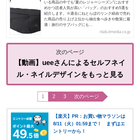
いる商品の中でも“夏のレジャーシーズン”におすす
めかつ読者人気が高い「バッグ」のおすすめ5選を
紹介します。※過去にねとらぼのリンク経由で売れ
た商品の売り上げ上位から抽出食べ歩きや散策に最
適：旅行のサブバッグにも…
nlab.itmedia.co.jp
【動画】ueeさんによるセルフネイ
ル・ネイルデザインをもっと見る
1
2
3
次のページ
【楽天】PR：お買い物マラソンは
8/11（火）01:59まで！ まずはエ
ントリーから！