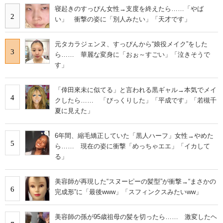
寝起きのすっぴん女性→支度を終えたら……「やば
2
い」 衝撃の姿に「別人みたい」「天才です」
元タカラジェンヌ、すっぴんから“娘役メイク”をした
3
ら…… 華麗な変身に「おぉ～すごい」「泣きそうで
す」
「倖田來未に似てる」と言われる黒ギャル→本気でメイ
4
クしたら…… 「びっくりした」「平成です」「若槻千
夏に見えた」
6年間、縮毛矯正していた「黒人ハーフ」女性→やめた
5
ら…… 現在の姿に衝撃「めっちゃエエ」「イカして
る」
美容師が再現した“スヌーピーの髪型”が衝撃→“まさかの
6
完成形”に「最後www」「スフィンクスみたいww」
美容師の孫が95歳祖母の髪を切ったら…… 激変したヘ