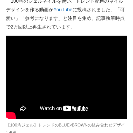
100均のジェルネイルを使い、トレンド配色のネイル
デザインを作る動画が
YouTube
に投稿されました。「可
ITの今と未来を見通す
愛い」「参考になります」と注目を集め、記事執筆時点
スマホと通信の最新トレンド
で2万回以上再生されています。
進化するPCとデバイスの未来
好きが集まる 比べて選べる
ビジネスと働き方のヒント
AI活用のいまが分かる
企業ITのトレンドを詳説
経営リーダーのコミュニティ
マーケ×ITの今がよく分かる
【100均ジェル】トレンドのBLUE×BROWNの組み合わせデザイ
ITエンジニア向け専門サイト
ン5選