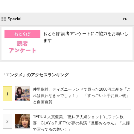
Special
- PR -
ねとらぼ 読者アンケートにご協力をお願いし
ます
「エンタメ」のアクセスランキング
仲里依紗、ディズニーランドで買った1800円土産を「こ
1
れは買わなきゃでしょ！」 「すっごい上手お買い物」
と自画自賛
TERU＆大貫亜美、“激レア夫婦ショット”にファン歓
2
喜 GLAY＆PUFFYが夢の共演「旦那おるやん」「夫婦
で写ってるの尊い！」