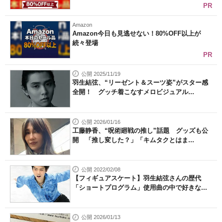
PR
Amazon
Amazon今日も見逃せない！80%OFF以上が
続々登場
PR
公開 2025/11/19
羽生結弦、“リーゼント＆スーツ姿”がスター感
全開！ グッチ着こなすメロビジュアル...
公開 2026/01/16
工藤静香、“呪術廻戦の推し”話題 グッズも公
開 「推し変した？」「キムタクとはま...
公開 2022/02/08
【フィギュアスケート】羽生結弦さんの歴代
「ショートプログラム」使用曲の中で好きな...
公開 2026/01/13