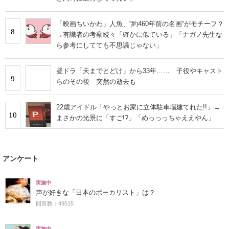
「映画ちいかわ」人魚、“約460年前の名画”がモチーフ？
8
→有識者の考察続々「確かに似ている」「ナガノ先生な
ら参考にしてても不思議じゃない」
昼ドラ「天までとどけ」から33年…… 子役やキャスト
9
らのその後 突然の逝去も
22歳アイドル「やっとお家に立体駐車場建てれた!!」→
10
まさかの光景に「すご!?」「めっっっちゃええやん」
アンケート
実施中
声が好きな「日本のボーカリスト」は？
回答数：49515
実施中