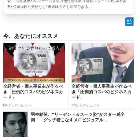
査、 回路基板へのファーム書込み他付随作業 未経験スタートの先輩が多
数/ 必須経験や資格なし! 未経験の方も活躍できる...
今、あなたにオススメ
全経営者・個人事業主が作るべ
全経営者・個人事業主が作るべ
き「圧倒的コスパのビジネスカ
き「圧倒的コスパのビジネスカ
ード」
ード」
PR(クレディセゾン)
PR(クレディセゾン)
羽生結弦、“リーゼント＆スーツ姿”がスター感全
開！ グッチ着こなすメロビジュアル...