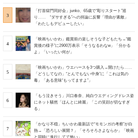
「打首獄門同好会」junko、65歳で“彫りスタート”巡
3
り…… “ダサすぎる”への持論に反響「理由が素敵」
「わたしもデビューしたい」
「映画ちいかわ」鑑賞前の楽しそうな子どもたち→“鑑
4
賞後の様子”に2900万表示「そうなるわなw」「分かる
よ」「いったい何が」
「映画ちいかわ」ウエハースを3つ購入→開けたら……
5
「どうしてなの」“とんでもない中身”に「これは気の
毒」「ある意味“もってますよ”」
「もう泣きそう」川口春奈、純白ウエディングドレス姿
6
にネット騒然「ほんとに綺麗」「この笑顔が切なすぎ
る」
「かなり不穏」ちいかわ最新話で“モモンガの考察”が白
7
熱→「恐ろしい展開？」「そろそろさよならか」「映画
と同時に進行してて怖い」