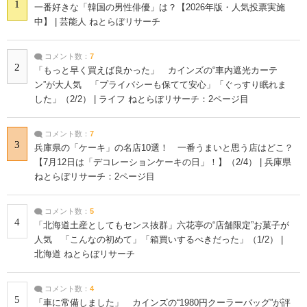
1
一番好きな「韓国の男性俳優」は？【2026年版・人気投票実施
中】 | 芸能人 ねとらぼリサーチ
コメント数：
7
2
「もっと早く買えば良かった」 カインズの“車内遮光カーテ
ン”が大人気 「プライバシーも保てて安心」「ぐっすり眠れま
した」（2/2） | ライフ ねとらぼリサーチ：2ページ目
コメント数：
7
3
兵庫県の「ケーキ」の名店10選！ 一番うまいと思う店はどこ？
【7月12日は「デコレーションケーキの日」！】（2/4） | 兵庫県
ねとらぼリサーチ：2ページ目
コメント数：
5
4
「北海道土産としてもセンス抜群」六花亭の“店舗限定”お菓子が
人気 「こんなの初めて」「箱買いするべきだった」（1/2） |
北海道 ねとらぼリサーチ
コメント数：
4
5
「車に常備しました」 カインズの“1980円クーラーバッグ”が評