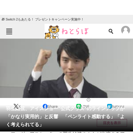
🎁 Switch 2もあたる！ プレゼントキャンペーン実施中！
ねとらぼメニュー
TOP
ニュース
エンタメ
クイズ
グルメ
地域
住まい
教育・育児
動物
リサーチ
エンタメ
2026/01/16 11:09（公開）
X
Share
LINE
hatena
会員記事
羽生結弦、アイスショー“公式グッズ”のラインアップが
「かなり実用的」と反響 「ペンライト感動する」「よ
メディア
目次を表示
く考えられてる」
注目記事を集めた総合ページ