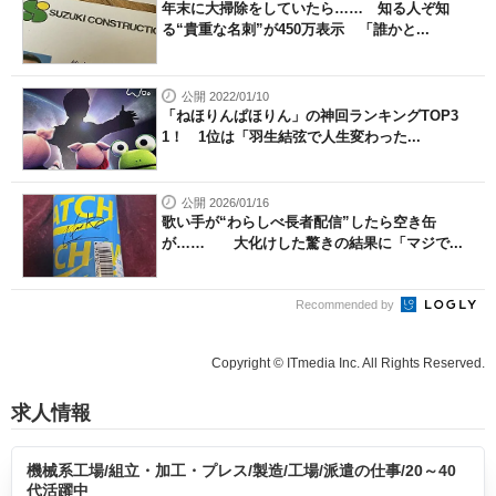
年末に大掃除をしていたら…… 知る人ぞ知
る“貴重な名刺”が450万表示 「誰かと...
公開 2022/01/10
「ねほりんぱほりん」の神回ランキングTOP3
1！ 1位は「羽生結弦で人生変わった...
公開 2026/01/16
歌い手が“わらしべ長者配信”したら空き缶
が…… 大化けした驚きの結果に「マジで...
Recommended by
Copyright © ITmedia Inc. All Rights Reserved.
求人情報
機械系工場/組立・加工・プレス/製造/工場/派遣の仕事/20～40
代活躍中