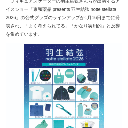
フィギュアスケーターの羽生結弦さんらが出演するア
イスショー「東和薬品 presents 羽生結弦 notte stellata
ITの今と未来を見通す
2026」の公式グッズのラインアップが1月16日までに発
スマホと通信の最新トレンド
表され、「よく考えられてる」「かなり実用的」と反響
を集めています。
進化するPCとデバイスの未来
好きが集まる 比べて選べる
ビジネスと働き方のヒント
AI活用のいまが分かる
企業ITのトレンドを詳説
経営リーダーのコミュニティ
マーケ×ITの今がよく分かる
ITエンジニア向け専門サイト