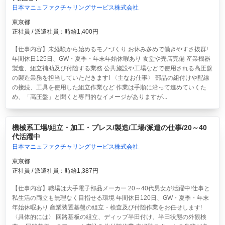
日本マニュファクチャリングサービス株式会社
東京都
正社員 / 派遣社員：時給1,400円
【仕事内容】未経験から始めるモノづくり お休み多めで働きやすさ抜群!
年間休日125日、GW・夏季・年末年始休暇あり 食堂や売店完備 産業機器
製造、組立補助及び付随する業務 公共施設や工場などで使用される高圧盤
の製造業務を担当していただきます! 〈主なお仕事〉 部品の組付けや配線
の接続、工具を使用した組立作業など 作業は手順に沿って進めていくた
め、「高圧盤」と聞くと専門的なイメージがありますが...
機械系工場/組立・加工・プレス/製造/工場/派遣の仕事/20～40
代活躍中
日本マニュファクチャリングサービス株式会社
東京都
正社員 / 派遣社員：時給1,387円
【仕事内容】職場は大手電子部品メーカー 20～40代男女が活躍中!仕事と
私生活の両立も無理なく目指せる環境 年間休日120日、GW・夏季・年末
年始休暇あり 産業装置基盤の組立・検査及び付随作業をお任せします!
〈具体的には〉 回路基板の組立、ディップ半田付け、半田状態の外観検