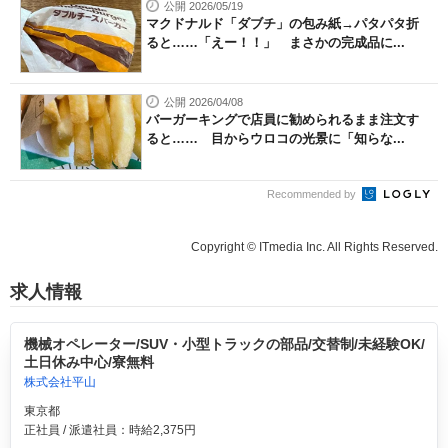
公開 2026/05/19
マクドナルド「ダブチ」の包み紙→パタパタ折
ると……「えー！！」 まさかの完成品に...
公開 2026/04/08
バーガーキングで店員に勧められるまま注文す
ると…… 目からウロコの光景に「知らな...
Recommended by
Copyright © ITmedia Inc. All Rights Reserved.
求人情報
機械オペレーター/SUV・小型トラックの部品/交替制/未経験OK/
土日休み中心/寮無料
株式会社平山
東京都
正社員 / 派遣社員：時給2,375円