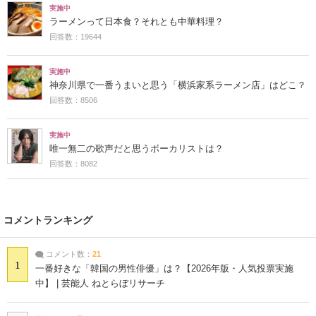
実施中
ラーメンって日本食？それとも中華料理？
回答数：19644
実施中
神奈川県で一番うまいと思う「横浜家系ラーメン店」はどこ？
回答数：8506
実施中
唯一無二の歌声だと思うボーカリストは？
回答数：8082
コメントランキング
コメント数：
21
1
一番好きな「韓国の男性俳優」は？【2026年版・人気投票実施
中】 | 芸能人 ねとらぼリサーチ