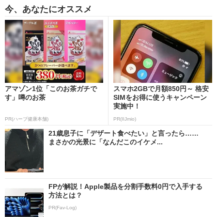
今、あなたにオススメ
アマゾン1位「このお茶ガチで
スマホ2GBで月額850円～ 格安
す」噂のお茶
SIMをお得に使うキャンペーン
実施中！
PR(ハーブ健康本舗)
PR(IIJmio)
21歳息子に「デザート食べたい」と言ったら……
まさかの光景に「なんだこのイケメ...
FPが解説！Apple製品を分割手数料0円で入手する
方法とは？
PR(Fav-Log)