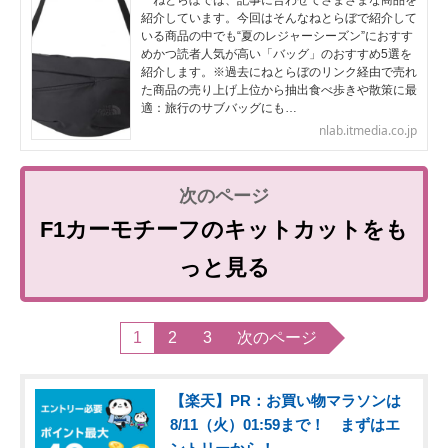
ねとらぼでは、記事に合わせてさまざまな商品を
紹介しています。今回はそんなねとらぼで紹介して
いる商品の中でも“夏のレジャーシーズン”におすす
めかつ読者人気が高い「バッグ」のおすすめ5選を
紹介します。※過去にねとらぼのリンク経由で売れ
た商品の売り上げ上位から抽出食べ歩きや散策に最
適：旅行のサブバッグにも…
nlab.itmedia.co.jp
F1カーモチーフのキットカットをも
っと見る
1
2
3
次のページ
【楽天】PR：お買い物マラソンは
8/11（火）01:59まで！ まずはエ