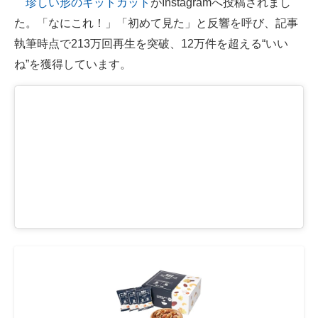
珍しい形のキットカット
がInstagramへ投稿されまし
た。「なにこれ！」「初めて見た」と反響を呼び、記事
ITの今と未来を見通す
執筆時点で213万回再生を突破、12万件を超える“いい
スマホと通信の最新トレンド
ね”を獲得しています。
進化するPCとデバイスの未来
好きが集まる 比べて選べる
ビジネスと働き方のヒント
AI活用のいまが分かる
企業ITのトレンドを詳説
経営リーダーのコミュニティ
マーケ×ITの今がよく分かる
ITエンジニア向け専門サイト