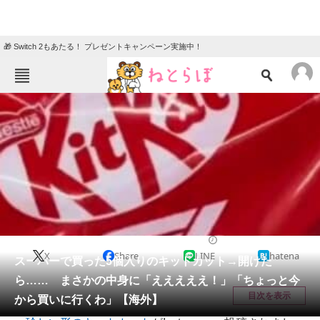
🎁 Switch 2もあたる！ プレゼントキャンペーン実施中！
ねとらぼメニュー
TOP
ニュース
エンタメ
クイズ
グルメ
地域
住まい
教育・育児
動物
リサーチ
グルメ
2026/05/18 14:30（公開）
X
Share
LINE
hatena
会員記事
スーパーで買った5個入りのキットカット→開けた
ら…… まさかの中身に「えええええ！」「ちょっと今
メディア
目次を表示
から買いに行くわ」【海外】
注目記事を集めた総合ページ