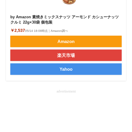
企業向けIT製品の総合サイト
by Amazon 素焼きミックスナッツ アーモンド カシューナッツ
IT製品の技術・比較・事例
クルミ 22g×30袋 個包装
￥2,537
05/14 18:08時点｜Amazon調べ
製造業のIT導入・活用を支援
Amazon
モノづくり技術者専門サイト
楽天市場
エレクトロニクス専門サイト
Yahoo
電子設計の基本と応用
エネルギーの専門メディア
advertisement
建設×テクノロジーの最前線
ちょっと気になるネットの話題