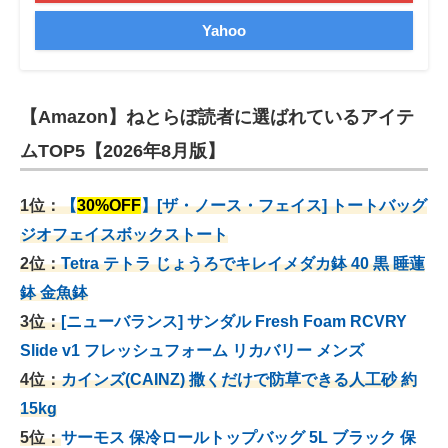
Yahoo
【Amazon】ねとらぼ読者に選ばれているアイテ
ムTOP5【2026年8月版】
1位：
【
30%OFF
】[ザ・ノース・フェイス] トートバッグ
ジオフェイスボックストート
2位：
Tetra テトラ じょうろでキレイメダカ鉢 40
黒 睡蓮
鉢 金魚鉢
3位：
[ニューバランス] サンダル Fresh Foam RCVRY
Slide v1 フレッシュフォーム リカバリー メンズ
4位：
カインズ(CAINZ) 撒くだけで防草できる人工砂 約
15kg
5位：
サーモス 保冷ロールトップバッグ 5L ブラック 保