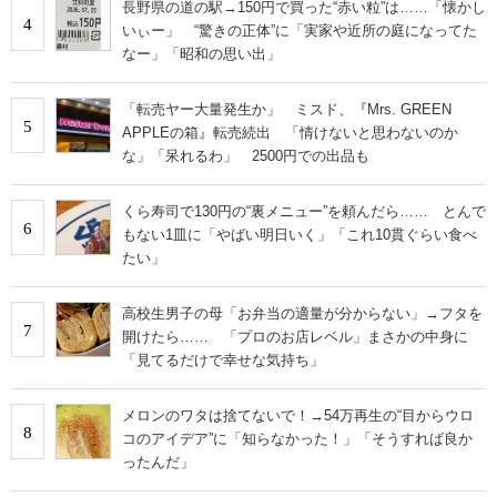
長野県の道の駅→150円で買った“赤い粒”は……「懐かし
4
いぃー」 “驚きの正体”に「実家や近所の庭になってた
なー」「昭和の思い出」
「転売ヤー大量発生か」 ミスド、『Mrs. GREEN
5
APPLEの箱』転売続出 「情けないと思わないのか
な」「呆れるわ」 2500円での出品も
くら寿司で130円の“裏メニュー”を頼んだら…… とんで
6
もない1皿に「やばい明日いく」「これ10貫ぐらい食べ
たい」
高校生男子の母「お弁当の適量が分からない」→フタを
7
開けたら…… 「プロのお店レベル」まさかの中身に
「見てるだけで幸せな気持ち」
メロンのワタは捨てないで！→54万再生の“目からウロ
8
コのアイデア”に「知らなかった！」「そうすれば良か
ったんだ」