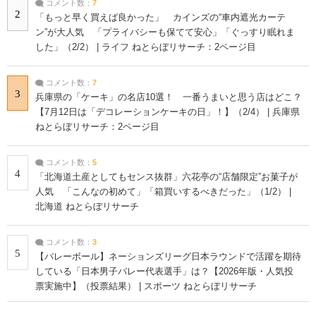
コメント数：
7
2
「もっと早く買えば良かった」 カインズの“車内遮光カーテ
ン”が大人気 「プライバシーも保てて安心」「ぐっすり眠れま
した」（2/2） | ライフ ねとらぼリサーチ：2ページ目
コメント数：
7
3
兵庫県の「ケーキ」の名店10選！ 一番うまいと思う店はどこ？
【7月12日は「デコレーションケーキの日」！】（2/4） | 兵庫県
ねとらぼリサーチ：2ページ目
コメント数：
5
4
「北海道土産としてもセンス抜群」六花亭の“店舗限定”お菓子が
人気 「こんなの初めて」「箱買いするべきだった」（1/2） |
北海道 ねとらぼリサーチ
コメント数：
3
5
【バレーボール】ネーションズリーグ日本ラウンドで活躍を期待
している「日本男子バレー代表選手」は？【2026年版・人気投
票実施中】（投票結果） | スポーツ ねとらぼリサーチ