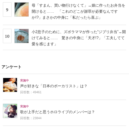
母「すまん、買い物行けなくて」→娘に作ったお弁当を
9
開けると…… 「これのどこが謝罪が必要なんです
か!?」まさかの中身に「私だったら喜ぶ」
小2息子のために、ズボラママが作った“ジブリ弁当”→開
10
けてみると…… 驚きの中身に「天才!?」「工夫してて
愛を感じます」
アンケート
実施中
声が好きな「日本のボーカリスト」は？
回答数：49461
実施中
歌が上手だと思うホロライブのメンバーは？
回答数：23844