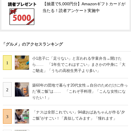
【抽選で5,000円分】Amazonギフトカードが
当たる！読者アンケート実施中
「グルメ」のアクセスランキング
小1息子に「足りない」と言われる学童弁当→開けた
1
ら…… 「1年生でこれはすごい」まさかの中身に「大
ご馳走」「うちの高校生男子より多い」
築60年の団地で暮らす20代女性→自分のためだけに作っ
2
た“夜ご飯”は…… 「これぞ手料理」「こんな女性にな
りたい！」
「ナスは全部これでいい」94歳おばあちゃんが作る“夕
3
ご飯”がすごい！「真似してみます」「憧れます」