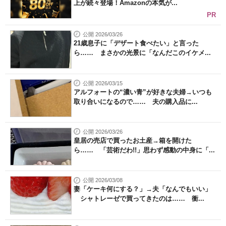
上が続々登場！Amazonの本気が...
PR
公開 2026/03/26
21歳息子に「デザート食べたい」と言った
ら…… まさかの光景に「なんだこのイケメ...
公開 2026/03/15
アルフォートの“濃い青”が好きな夫婦→いつも
取り合いになるので…… 夫の購入品に...
公開 2026/03/26
皇居の売店で買ったお土産→箱を開けた
ら…… 「芸術だわ!!」思わず感動の中身に「...
公開 2026/03/08
妻「ケーキ何にする？」→夫「なんでもいい」
シャトレーゼで買ってきたのは…… 衝...