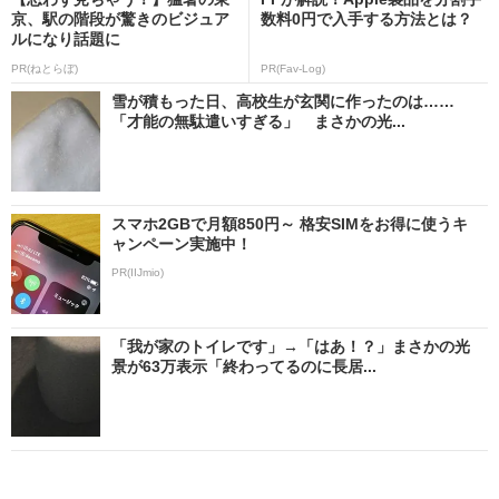
京、駅の階段が驚きのビジュア
数料0円で入手する方法とは？
ルになり話題に
PR(ねとらぼ)
PR(Fav-Log)
雪が積もった日、高校生が玄関に作ったのは……
「才能の無駄遣いすぎる」 まさかの光...
スマホ2GBで月額850円～ 格安SIMをお得に使うキ
ャンペーン実施中！
PR(IIJmio)
「我が家のトイレです」→「はあ！？」まさかの光
景が63万表示「終わってるのに長居...