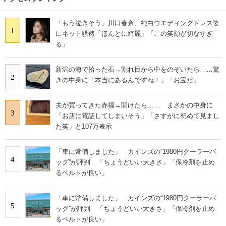
「もう泣きそう」川口春奈、純白ウエディングドレス姿
1
にネット騒然「ほんとに綺麗」「この笑顔が切なすぎ
る」
新潟の海で拾った石→割れ目から中をのぞいたら……驚
2
きの中身に「本当にあるんですね！」「お宝だ」
夫が買ってきた赤福→開けたら…… まさかの中身に
3
「お店に電話してしまいそう」「さすがに初めて見まし
た笑」と107万表示
「車に常備しました」 カインズの“1980円クーラーバ
4
ッグ”が評判 「ちょうどいい大きさ」「保冷剤を止め
るベルトが良い」
「車に常備しました」 カインズの“1980円クーラーバ
5
ッグ”が評判 「ちょうどいい大きさ」「保冷剤を止め
るベルトが良い」