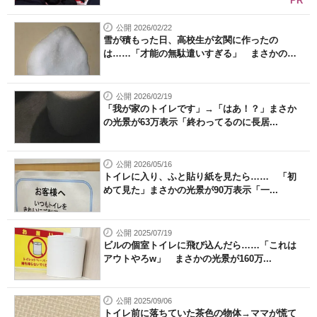
PR
公開 2026/02/22
雪が積もった日、高校生が玄関に作ったの
は……「才能の無駄遣いすぎる」 まさかの
光...
公開 2026/02/19
「我が家のトイレです」→「はあ！？」まさか
の光景が63万表示「終わってるのに長居...
公開 2026/05/16
トイレに入り、ふと貼り紙を見たら…… 「初
めて見た」まさかの光景が90万表示「一...
公開 2025/07/19
ビルの個室トイレに飛び込んだら……「これは
アウトやろw」 まさかの光景が160万...
公開 2025/09/06
トイレ前に落ちていた茶色の物体→ママが慌て