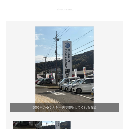
企業向けIT製品の総合サイト
advertisement
IT製品の技術・比較・事例
製造業のIT導入・活用を支援
モノづくり技術者専門サイト
エレクトロニクス専門サイト
電子設計の基本と応用
エネルギーの専門メディア
建設×テクノロジーの最前線
ちょっと気になるネットの話題
5000円のゆくえを一瞬で説明してくれる看板