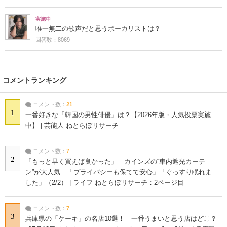
実施中
唯一無二の歌声だと思うボーカリストは？
回答数：8069
コメントランキング
コメント数：
21
1
一番好きな「韓国の男性俳優」は？【2026年版・人気投票実施
中】 | 芸能人 ねとらぼリサーチ
コメント数：
7
2
「もっと早く買えば良かった」 カインズの“車内遮光カーテ
ン”が大人気 「プライバシーも保てて安心」「ぐっすり眠れま
した」（2/2） | ライフ ねとらぼリサーチ：2ページ目
コメント数：
7
3
兵庫県の「ケーキ」の名店10選！ 一番うまいと思う店はどこ？