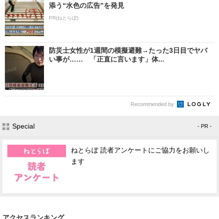
添う“水色の広告”を発見
PR(ねとらぼ)
防災士女性が1週間の模擬避難→たった3日目でヤバ
い事が…… 「正直に言います」体...
Recommended by
Special
- PR -
ねとらぼ 読者アンケートにご協力をお願いし
ます
アクセスランキング