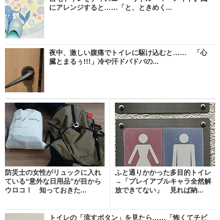
にアレンジすると……「と、ときめく...
夜中、激しい腹痛でトイレに駆け込むと…… 「心
臓とまるぅ!!!」冷や汗ドバドバの...
防災士の女性がリュックに入れ
ふと通りかかった多目的トイレ
ている“意外な日用品”が目から
→「プレイアブルキャラ全然解
ウロコ！ 知っておきた...
放できてない」 見れば納...
トイレの「流すボタン」を見たら……「怖くてチビ