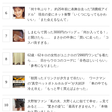
「何十年ぶり？」 約25年前に表舞台去った“消費税アイ
6
ドル” 現在の姿にネット衝撃「いくつになってもかわ
いい」「また会えるなんて」
しまむらで買った3000円のバッグ→「何か入ってる！」
7
と開けたら…… まさかの中身に「買いに走った」「コ
スパ良すぎる」
62歳・62キロの女性がユニクロの“2990円ワンピ”を着た
8
ら…… 目からウロコのコーデに「全色ほしいくらい」
「参考になりました」
「朝買ったドリンクが夕方まで冷たい」 ワークマン
9
の“真空ペットボトルホルダー”が大好評 「車の中でも
冷え冷え」「もっと早く買えばよかった」
大野智ファン「私の夫、大野くんに似てて幸せ」→見て
10
みると…… ‟驚きの姿”に「最高すぎません？」「本物
かと思いました！」