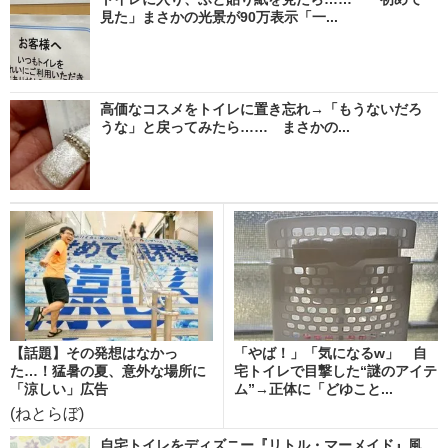
見た」まさかの光景が90万表示「一...
高価なコスメをトイレに置き忘れ→「もうないだろ
うな」と戻ってみたら…… まさかの...
【話題】その発想はなかっ
「やば！」「気になるw」 自
た…！猛暑の夏、意外な場所に
宅トイレで目撃した“謎のアイテ
「涼しい」広告
ム”→正体に「どゆこと...
(ねとらぼ)
自宅トイレをディズニー『リトル・マーメイド』風