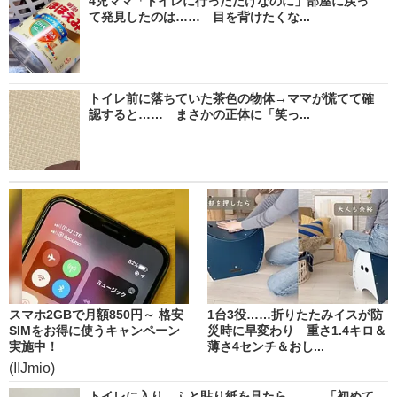
4児ママ「トイレに行っただけなのに」部屋に戻っ
て発見したのは…… 目を背けたくな...
トイレ前に落ちていた茶色の物体→ママが慌てて確
認すると…… まさかの正体に「笑っ...
スマホ2GBで月額850円～ 格安
1台3役……折りたたみイスが防
SIMをお得に使うキャンペーン
災時に早変わり 重さ1.4キロ＆
実施中！
薄さ4センチ＆おし...
(IIJmio)
トイレに入り、ふと貼り紙を見たら…… 「初めて