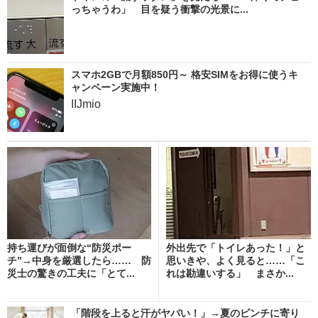
っちゃうわ」 目を疑う衝撃の光景に...
スマホ2GBで月額850円～ 格安SIMをお得に使うキ
ャンペーン実施中！
IIJmio
持ち運びが面倒な“防災ポー
外出先で「トイレあった！」と
チ”→中身を厳選したら…… 防
思いきや、よく見ると……「こ
災士の驚きの工夫に「とて...
れは勘違いする」 まさか...
「階段を上ると汗がヤバい！」→夏のピンチに寄り