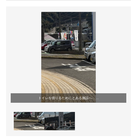
ITの今と未来を見通す
スマホと通信の最新トレンド
進化するPCとデバイスの未来
好きが集まる 比べて選べる
ビジネスと働き方のヒント
AI活用のいまが分かる
企業ITのトレンドを詳説
トイレを借りるためにとある施設へ……
経営リーダーのコミュニティ
マーケ×ITの今がよく分かる
ITエンジニア向け専門サイト