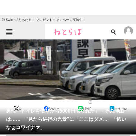
🎁 Switch 2もあたる！ プレゼントキャンペーン実施中！
ねとらぼメニュー
TOP
ニュース
エンタメ
クイズ
グルメ
地域
住まい
教育・育児
動物
リサーチ
ライフスタイル
2026/02/24 10:30（公開）
X
Share
LINE
hatena
会員記事
男性「トイレを借りたら5000円取られた」→その理由
は…… “見たら納得の光景”に「ここはダメ...」「怖い
メディア
画像一覧
なぁコワイナァ」
注目記事を集めた総合ページ