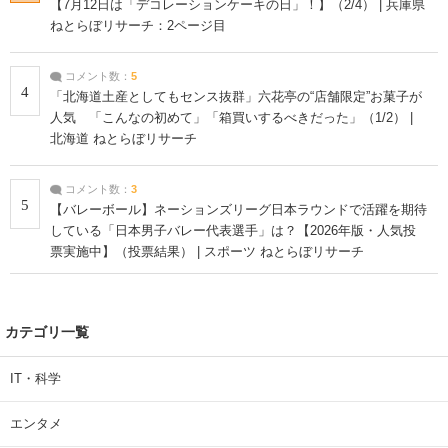
【7月12日は「デコレーションケーキの日」！】（2/4） | 兵庫県
ねとらぼリサーチ：2ページ目
コメント数：
5
4
「北海道土産としてもセンス抜群」六花亭の“店舗限定”お菓子が
人気 「こんなの初めて」「箱買いするべきだった」（1/2） |
北海道 ねとらぼリサーチ
コメント数：
3
5
【バレーボール】ネーションズリーグ日本ラウンドで活躍を期待
している「日本男子バレー代表選手」は？【2026年版・人気投
票実施中】（投票結果） | スポーツ ねとらぼリサーチ
カテゴリ一覧
IT・科学
エンタメ