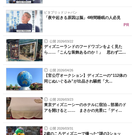
ビタブリッドジャパン
「夜中起きる原因は脳」4時間睡眠の人必見
PR
公開 2026/03/22
ディズニーランドのフードワゴンをよく見た
ら……「こんな装飾あるのか！」 思わず二...
公開 2026/04/26
【官公庁オークション】ディズニーの“112体の
同じぬいぐるみ”が出品され騒然「大...
公開 2026/03/23
東京ディズニーシーのホテルに宿泊→部屋のド
アを開けると…… まさかの光景に「ディ...
公開 2026/03/31
2歳のころディズニーで撮った“謎の3ショッ