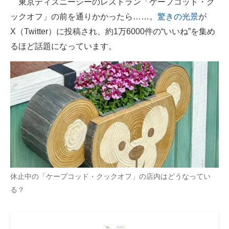
東京ディズニーシーのレストラン「ケープコッド・ク
ックオフ」の前を通りかかったら……。
驚きの光景
が
ITの今と未来を見通す
X（Twitter）に投稿され、約1万6000件の“いいね”を集め
スマホと通信の最新トレンド
るほど話題になっています。
進化するPCとデバイスの未来
好きが集まる 比べて選べる
ビジネスと働き方のヒント
AI活用のいまが分かる
企業ITのトレンドを詳説
経営リーダーのコミュニティ
休止中の「ケープコッド・クックオフ」の店内はどうなってい
る？
マーケ×ITの今がよく分かる
ITエンジニア向け専門サイト