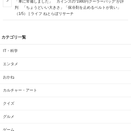
5
「車に常備しました」 カインズの“1980円クーラーバッグ”が評
判 「ちょうどいい大きさ」「保冷剤を止めるベルトが良い」
（1/5） | ライフ ねとらぼリサーチ
カテゴリ一覧
IT・科学
エンタメ
おかね
カルチャー・アート
クイズ
グルメ
ゲーム