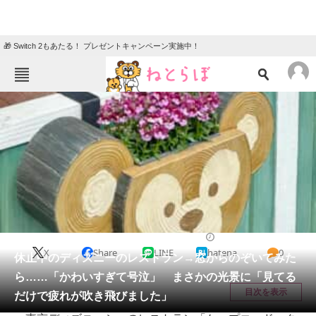
🎁 Switch 2もあたる！ プレゼントキャンペーン実施中！
ねとらぼメニュー
TOP
ニュース
エンタメ
クイズ
グルメ
地域
住まい
教育・育児
動物
リサーチ
ディズニー
2026/03/07 11:55（公開）
X
Share
LINE
hatena
0
会員記事
休止中のディズニーのレストラン→窓からのぞいてみた
ら……「かわいすぎて号泣」 まさかの光景に「見てる
メディア
目次を表示
だけで疲れが吹き飛びました」
注目記事を集めた総合ページ