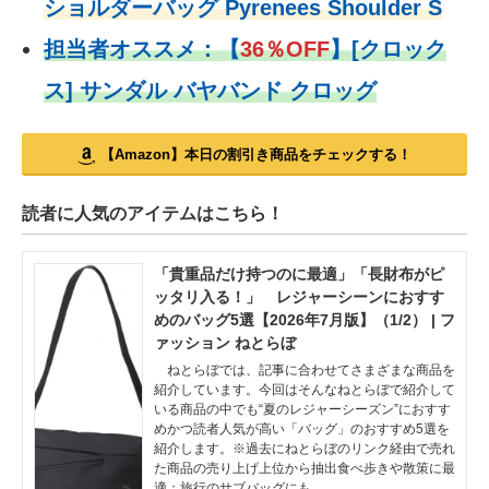
ショルダーバッグ Pyrenees Shoulder S
担当者オススメ：
【
36％OFF
】
[クロック
ス] サンダル バヤバンド クロッグ
【Amazon】本日の割引き商品をチェックする！
読者に人気のアイテムはこちら！
「貴重品だけ持つのに最適」「長財布がピ
ッタリ入る！」 レジャーシーンにおすす
めのバッグ5選【2026年7月版】（1/2） | フ
ァッション ねとらぼ
ねとらぼでは、記事に合わせてさまざまな商品を
紹介しています。今回はそんなねとらぼで紹介して
いる商品の中でも“夏のレジャーシーズン”におすす
めかつ読者人気が高い「バッグ」のおすすめ5選を
紹介します。※過去にねとらぼのリンク経由で売れ
た商品の売り上げ上位から抽出食べ歩きや散策に最
適：旅行のサブバッグにも…