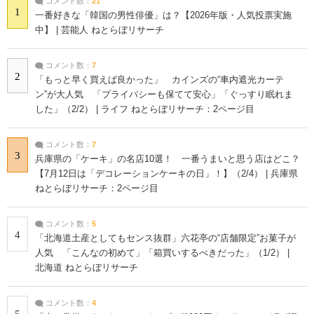
コメント数：
21
1
一番好きな「韓国の男性俳優」は？【2026年版・人気投票実施
中】 | 芸能人 ねとらぼリサーチ
コメント数：
7
2
「もっと早く買えば良かった」 カインズの“車内遮光カーテ
ン”が大人気 「プライバシーも保てて安心」「ぐっすり眠れま
した」（2/2） | ライフ ねとらぼリサーチ：2ページ目
コメント数：
7
3
兵庫県の「ケーキ」の名店10選！ 一番うまいと思う店はどこ？
【7月12日は「デコレーションケーキの日」！】（2/4） | 兵庫県
ねとらぼリサーチ：2ページ目
コメント数：
5
4
「北海道土産としてもセンス抜群」六花亭の“店舗限定”お菓子が
人気 「こんなの初めて」「箱買いするべきだった」（1/2） |
北海道 ねとらぼリサーチ
コメント数：
4