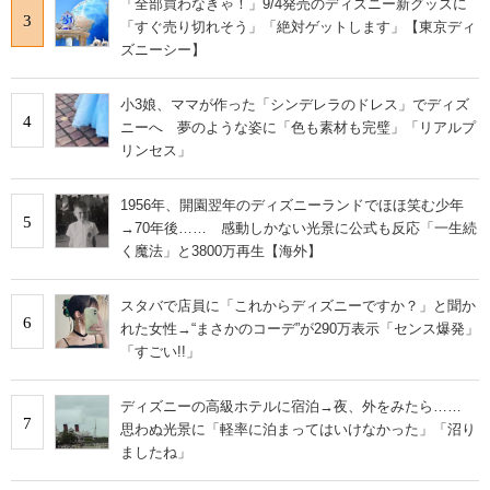
「全部買わなきゃ！」9/4発売のディズニー新グッズに
3
「すぐ売り切れそう」「絶対ゲットします」【東京ディ
ズニーシー】
小3娘、ママが作った「シンデレラのドレス」でディズ
4
ニーへ 夢のような姿に「色も素材も完璧」「リアルプ
リンセス」
1956年、開園翌年のディズニーランドでほほ笑む少年
5
→70年後…… 感動しかない光景に公式も反応「一生続
く魔法」と3800万再生【海外】
スタバで店員に「これからディズニーですか？」と聞か
6
れた女性→“まさかのコーデ”が290万表示「センス爆発」
「すごい!!」
ディズニーの高級ホテルに宿泊→夜、外をみたら……
7
思わぬ光景に「軽率に泊まってはいけなかった」「沼り
ましたね」