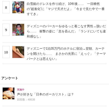
白雪姫のドレスを作り続け、10年後…… 一目瞭然
8
の“超進化”に「マジで天才だよ」「今まで見た中で一番
すてき」
ディズニーのパーカーをゆるっと着こなす男性→脱いだ
9
ら…… 衝撃の姿に「息を呑んだ」「ランドにいても違
和感なし」
ディズニーで1泊35万円のホテルに宿泊→翌朝、カーテ
10
ンを開けたら…… まさかの光景に「えっぐ」「テーマ
パークとは思えない」
アンケート
実施中
声が好きな「日本のボーカリスト」は？
回答数：49538