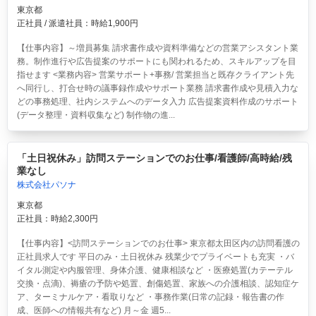
東京都
正社員 / 派遣社員：時給1,900円
【仕事内容】～増員募集 請求書作成や資料準備などの営業アシスタント業
務。制作進行や広告提案のサポートにも関われるため、スキルアップを目
指せます <業務内容> 営業サポート+事務/ 営業担当と既存クライアント先
へ同行し、打合せ時の議事録作成やサポート業務 請求書作成や見積入力な
どの事務処理、社内システムへのデータ入力 広告提案資料作成のサポート
(データ整理・資料収集など) 制作物の進...
「土日祝休み」訪問ステーションでのお仕事/看護師/高時給/残
業なし
株式会社パソナ
東京都
正社員：時給2,300円
【仕事内容】<訪問ステーションでのお仕事> 東京都太田区内の訪問看護の
正社員求人です 平日のみ・土日祝休み 残業少でプライベートも充実 ・バ
イタル測定や内服管理、身体介護、健康相談など ・医療処置(カテーテル
交換・点滴)、褥瘡の予防や処置、創傷処置、家族への介護相談、認知症ケ
ア、ターミナルケア・看取りなど ・事務作業(日常の記録・報告書の作
成、医師への情報共有など) 月～金 週5...