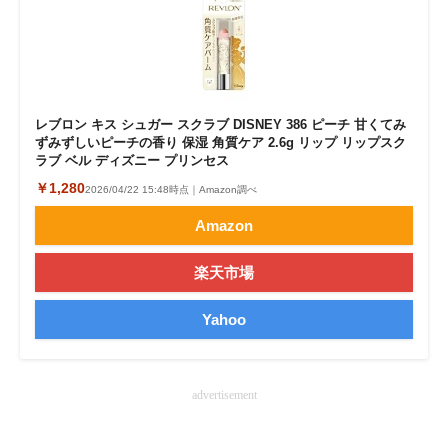
企業向けIT製品の総合サイト
IT製品の技術・比較・事例
製造業のIT導入・活用を支援
レブロン キス シュガー スクラブ DISNEY 386 ピーチ 甘くてみ
ずみずしいピーチの香り 保湿 角質ケア 2.6g リップ リップスク
モノづくり技術者専門サイト
ラブ ベル ディズニー プリンセス
￥1,280
2026/04/22 15:48時点｜Amazon調べ
エレクトロニクス専門サイト
Amazon
電子設計の基本と応用
楽天市場
エネルギーの専門メディア
Yahoo
建設×テクノロジーの最前線
ちょっと気になるネットの話題
advertisement