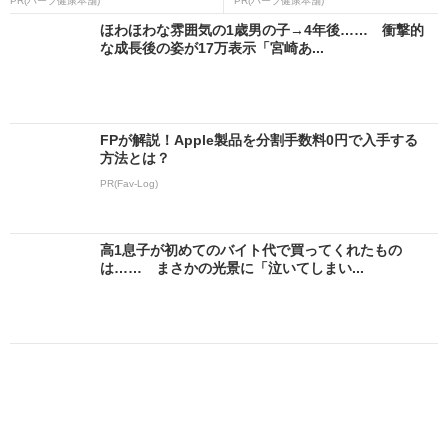
PR(ハーブ健康本舗)
PR(ハーブ健康本舗)
ほわほわな雰囲気の1歳男の子→4年後…… 衝撃的
な成長後の姿が17万表示「宮崎あ...
FPが解説！Apple製品を分割手数料0円で入手する
方法とは？
PR(Fav-Log)
高1息子が初めてのバイト代で買ってくれたもの
は…… まさかの光景に「泣いてしまい...