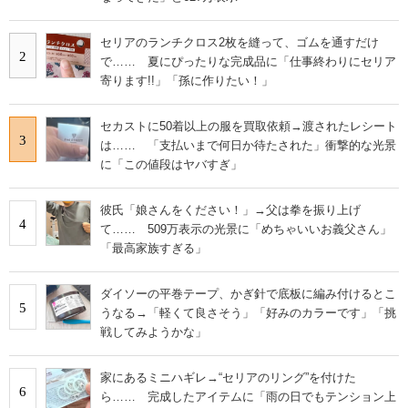
セリアのランチクロス2枚を縫って、ゴムを通すだけ
2
で…… 夏にぴったりな完成品に「仕事終わりにセリア
寄ります!!」「孫に作りたい！」
セカストに50着以上の服を買取依頼→渡されたレシート
3
は…… 「支払いまで何日か待たされた」衝撃的な光景
に「この値段はヤバすぎ」
彼氏「娘さんをください！」→父は拳を振り上げ
4
て…… 509万表示の光景に「めちゃいいお義父さん」
「最高家族すぎる」
ダイソーの平巻テープ、かぎ針で底板に編み付けるとこ
5
うなる→「軽くて良さそう」「好みのカラーです」「挑
戦してみようかな」
家にあるミニハギレ→“セリアのリング”を付けた
6
ら…… 完成したアイテムに「雨の日でもテンション上