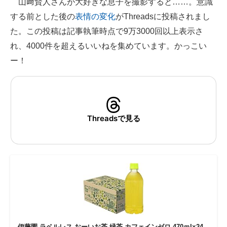
山﨑賢人さんが大好きな息子を撮影すると……。意識
する前とした後の
表情の変化
がThreadsに投稿されまし
ITの今と未来を見通す
た。この投稿は記事執筆時点で9万3000回以上表示さ
スマホと通信の最新トレンド
れ、4000件を超えるいいねを集めています。かっこい
ー！
進化するPCとデバイスの未来
好きが集まる 比べて選べる
ビジネスと働き方のヒント
Threadsで見る
AI活用のいまが分かる
企業ITのトレンドを詳説
経営リーダーのコミュニティ
マーケ×ITの今がよく分かる
ITエンジニア向け専門サイト
伊藤園 ラベルレス おーいお茶 緑茶 カフェインゼロ 470ｍl×24