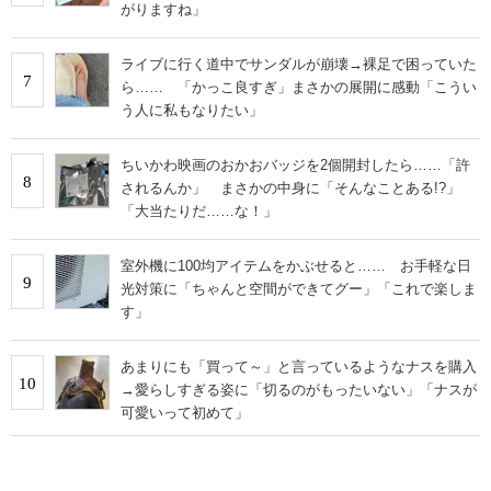
がりますね」
ライブに行く道中でサンダルが崩壊→裸足で困っていた
7
ら…… 「かっこ良すぎ」まさかの展開に感動「こうい
う人に私もなりたい」
ちいかわ映画のおかおバッジを2個開封したら……「許
8
されるんか」 まさかの中身に「そんなことある!?」
「大当たりだ……な！」
室外機に100均アイテムをかぶせると…… お手軽な日
9
光対策に「ちゃんと空間ができてグー」「これで楽しま
す」
あまりにも「買って～」と言っているようなナスを購入
10
→愛らしすぎる姿に「切るのがもったいない」「ナスが
可愛いって初めて」