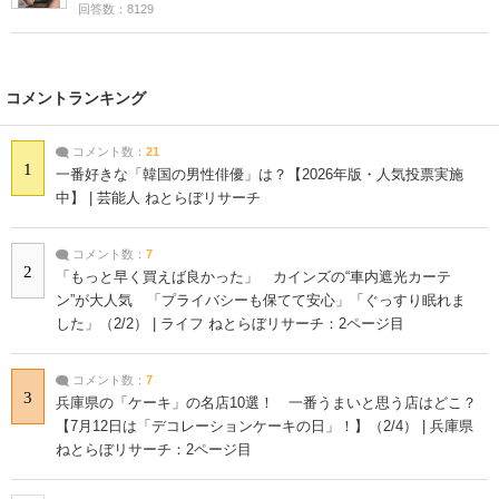
回答数：8129
コメントランキング
コメント数：
21
1
一番好きな「韓国の男性俳優」は？【2026年版・人気投票実施
中】 | 芸能人 ねとらぼリサーチ
コメント数：
7
2
「もっと早く買えば良かった」 カインズの“車内遮光カーテ
ン”が大人気 「プライバシーも保てて安心」「ぐっすり眠れま
した」（2/2） | ライフ ねとらぼリサーチ：2ページ目
コメント数：
7
3
兵庫県の「ケーキ」の名店10選！ 一番うまいと思う店はどこ？
【7月12日は「デコレーションケーキの日」！】（2/4） | 兵庫県
ねとらぼリサーチ：2ページ目