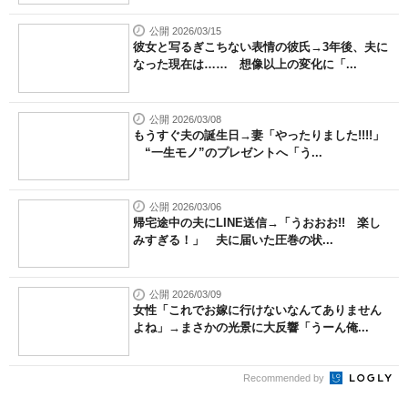
公開 2026/03/15
彼女と写るぎこちない表情の彼氏→3年後、夫に
なった現在は…… 想像以上の変化に「...
公開 2026/03/08
もうすぐ夫の誕生日→妻「やったりました!!!!」
“一生モノ”のプレゼントへ「う...
公開 2026/03/06
帰宅途中の夫にLINE送信→「うおおお!! 楽し
みすぎる！」 夫に届いた圧巻の状...
公開 2026/03/09
女性「これでお嫁に行けないなんてありません
よね」→まさかの光景に大反響「うーん俺...
Recommended by