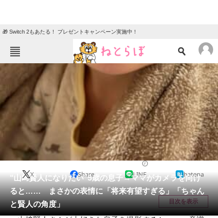
🎁 Switch 2もあたる！ プレゼントキャンペーン実施中！
ねとらぼメニュー
TOP
ニュース
エンタメ
クイズ
グルメ
地域
住まい
教育・育児
動物
リサーチ
教育・子育て
2026/03/09 08:15（公開）
X
Share
LINE
hatena
会員記事
“山﨑賢人になりたい”5歳の息子→ママがカメラを向け
ると…… まさかの表情に「将来有望すぎる」「ちゃん
メディア
目次を表示
と賢人の角度」
注目記事を集めた総合ページ