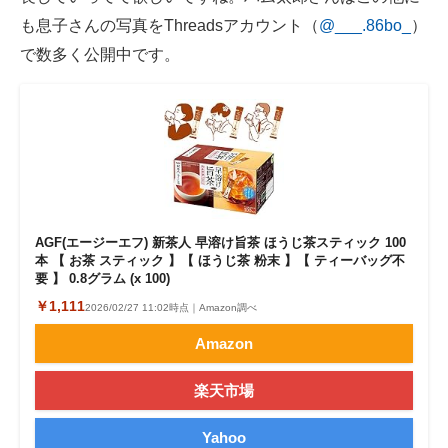
も息子さんの写真をThreadsアカウント（
@___.86bo_
）
で数多く公開中です。
AGF(エージーエフ) 新茶人 早溶け旨茶 ほうじ茶スティック 100
本 【 お茶 スティック 】【 ほうじ茶 粉末 】【 ティーバッグ不
要 】 0.8グラム (x 100)
￥1,111
2026/02/27 11:02時点｜Amazon調べ
Amazon
楽天市場
Yahoo