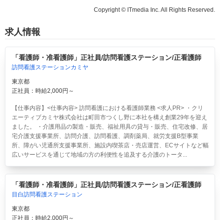
Copyright © ITmedia Inc. All Rights Reserved.
求人情報
「看護師・准看護師」正社員/訪問看護ステーション/正看護師
訪問看護ステーションカミヤ
東京都
正社員：時給2,000円～
【仕事内容】<仕事内容> 訪問看護における看護師業務 <求人PR> ・クリ
エーティブカミヤ株式会社は町田市つくし野に本社を構え創業29年を迎え
ました。 ・介護用品の製造・販売、福祉用具の貸与・販売、住宅改修、居
宅介護支援事業所、訪問介護、訪問看護、調剤薬局、就労支援B型事業
所、障がい児通所支援事業所、施設内喫茶店・売店運営、ECサイトなど幅
広いサービスを通じて地域の方の利便性を追及する介護のトータ...
「看護師・准看護師」正社員/訪問看護ステーション/正看護師
目白訪問看護ステーション
東京都
正社員：時給2,000円～