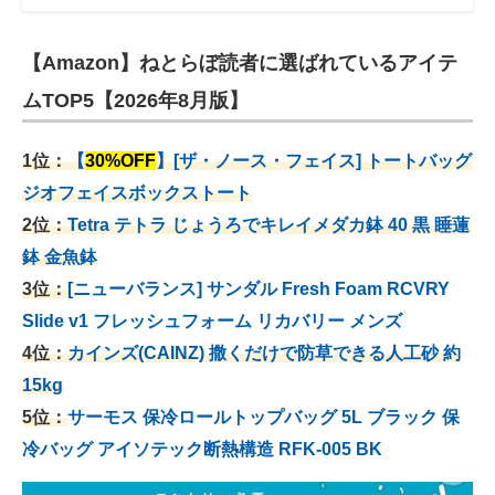
【Amazon】ねとらぼ読者に選ばれているアイテ
ムTOP5【2026年8月版】
1位：
【
30%OFF
】[ザ・ノース・フェイス] トートバッグ
ジオフェイスボックストート
2位：
Tetra テトラ じょうろでキレイメダカ鉢 40
黒 睡蓮
鉢 金魚鉢
3位：
[ニューバランス] サンダル Fresh Foam RCVRY
Slide v1 フレッシュフォーム リカバリー メンズ
4位：
カインズ(CAINZ) 撒くだけで防草できる人工砂 約
15kg
5位：
サーモス 保冷ロールトップバッグ 5L ブラック 保
冷バッグ アイソテック断熱構造 RFK-005 BK