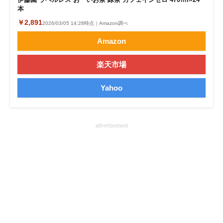
本
企業向けIT製品の総合サイト
￥2,891
2026/03/05 14:28時点｜Amazon調べ
IT製品の技術・比較・事例
Amazon
製造業のIT導入・活用を支援
楽天市場
モノづくり技術者専門サイト
Yahoo
エレクトロニクス専門サイト
電子設計の基本と応用
advertisement
エネルギーの専門メディア
建設×テクノロジーの最前線
ちょっと気になるネットの話題