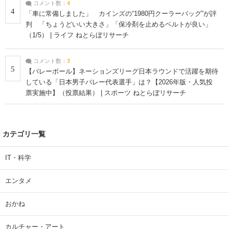
コメント数：
4
4
「車に常備しました」 カインズの“1980円クーラーバッグ”が評
判 「ちょうどいい大きさ」「保冷剤を止めるベルトが良い」
（1/5） | ライフ ねとらぼリサーチ
コメント数：
3
5
【バレーボール】ネーションズリーグ日本ラウンドで活躍を期待
している「日本男子バレー代表選手」は？【2026年版・人気投
票実施中】（投票結果） | スポーツ ねとらぼリサーチ
カテゴリ一覧
IT・科学
エンタメ
おかね
カルチャー・アート