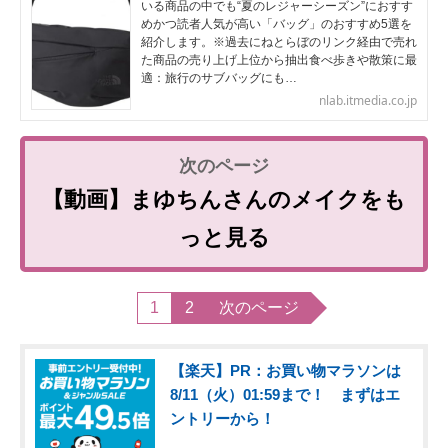
いる商品の中でも“夏のレジャーシーズン”におすす
めかつ読者人気が高い「バッグ」のおすすめ5選を
紹介します。※過去にねとらぼのリンク経由で売れ
た商品の売り上げ上位から抽出食べ歩きや散策に最
適：旅行のサブバッグにも…
nlab.itmedia.co.jp
【動画】まゆちんさんのメイクをも
っと見る
1
2
次のページ
【楽天】PR：お買い物マラソンは
8/11（火）01:59まで！ まずはエ
ントリーから！