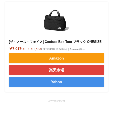
企業向けIT製品の総合サイト
IT製品の技術・比較・事例
製造業のIT導入・活用を支援
モノづくり技術者専門サイト
[ザ・ノース・フェイス] Geoface Box Tote ブラック ONESIZE
￥7,017
OFF：
￥1,583
エレクトロニクス専門サイト
2026/03/18 13:52時点｜Amazon調べ
Amazon
電子設計の基本と応用
楽天市場
エネルギーの専門メディア
Yahoo
建設×テクノロジーの最前線
ちょっと気になるネットの話題
advertisement