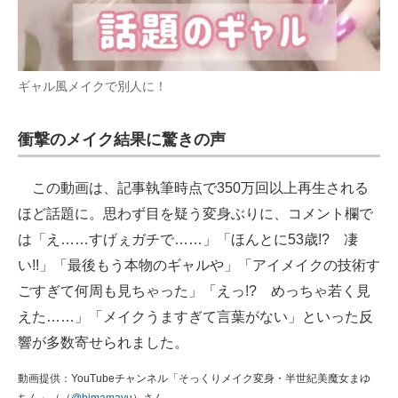
ギャル風メイクで別人に！
衝撃のメイク結果に驚きの声
この動画は、記事執筆時点で350万回以上再生される
ほど話題に。思わず目を疑う変身ぶりに、コメント欄で
は「え……すげぇガチで……」「ほんとに53歳!? 凄
い!!」「最後もう本物のギャルや」「アイメイクの技術す
ごすぎて何周も見ちゃった」「えっ!? めっちゃ若く見
えた……」「メイクうますぎて言葉がない」といった反
響が多数寄せられました。
動画提供：YouTubeチャンネル「そっくりメイク変身・半世紀美魔女まゆ