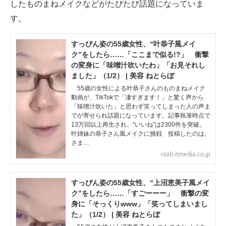
したものまねメイクなどがたびたび話題になっていま
す。
すっぴん姿の55歳女性、“叶恭子風メイ
ク”をしたら……「ここまで似る!?」 衝撃
の変身に「味噌汁吹いたわ」「お見それし
ました」（1/2） | 美容 ねとらぼ
55歳の女性による叶恭子さんのものまねメイク
動画が、TikTokで「凄すぎます！」と驚く声から
「味噌汁吹いた」と思わず笑ってしまった人の声ま
でが寄せられ話題になっています。記事執筆時点で
13万回以上再生され、“いいね”は2300件を突破。
叶姉妹の恭子さん風メイクに挑戦 投稿したのは、
さま…
nlab.itmedia.co.jp
すっぴん姿の55歳女性、“上沼恵美子風メイ
ク”をしたら……「すごーーー」 衝撃の変
身に「そっくりwww」「笑ってしまいまし
た」（1/2） | 美容 ねとらぼ