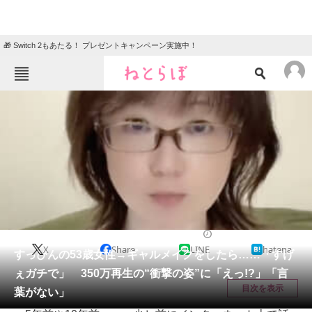
🎁 Switch 2もあたる！ プレゼントキャンペーン実施中！
ねとらぼメニュー
TOP
ニュース
エンタメ
クイズ
グルメ
地域
住まい
教育・育児
動物
リサーチ
美容
2026/03/19 11:30（公開）
X
Share
LINE
hatena
会員記事
すっぴんの53歳女性→ギャルメイクをしたら……「すげ
ぇガチで」 350万再生の“衝撃の姿”に「えっ!?」「言
メディア
目次を表示
葉がない」
注目記事を集めた総合ページ