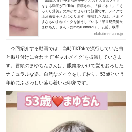
55歳の女性が上沼恵美子さんのものまねメイク
をする動画がTikTokに投稿され、「似てる！」「そ
っくり爆笑」の声が寄せられて話題です。メイクで
上沼恵美子さんになります 投稿したのは、さまざ
まなものまねメイクを拾うしている「半世紀美魔女
まゆちん」さん（@mayu.omoroi）。以前、歌手…
nlab.itmedia.co.jp
今回紹介する動画では、当時TikTokで流行していた曲
と振り付けに合わせて“ギャルメイク”を披露していきま
す。冒頭のまゆちんさんは、眼鏡をかけて髪をおろした
ナチュラルな姿。自然なメイクをしており、53歳という
年齢にふさわしい落ち着いた印象です。