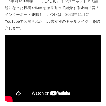
5年前や10年前……。少し前にインターネット上で話
題になった投稿や動画を振り返って紹介する企画「昔の
ITの今と未来を見通す
インターネット発掘！」。今回は、2023年11月に
スマホと通信の最新トレンド
YouTubeで公開された「53歳女性のギャルメイク」を紹
介します。
進化するPCとデバイスの未来
好きが集まる 比べて選べる
ビジネスと働き方のヒント
AI活用のいまが分かる
企業ITのトレンドを詳説
経営リーダーのコミュニティ
マーケ×ITの今がよく分かる
ITエンジニア向け専門サイト