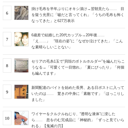
掛け毛布を半年ぶりにオキシ漬け→翌朝見たら…… 目
6
を疑う光景に「嘘だと言ってくれ」「うちの毛布も怖く
なってきた」と627万表示
6歳差で結婚した20代カップル→20年後……
7
「え……」 “現在の姿”に「なぜか泣けてきた」「こん
な素晴らしいことない」
セリアの毛糸1玉で“貝殻のボトルホルダー”を編んだらこ
8
うなる→「可愛くて一目惚れ」「夏にぴったり」「何個
も編んでます」
新聞配達のバイトを始めた長男、ある日ポストに入って
9
いたのは…… 驚きの中身に「素敵です」「ほっこりし
ました」
ワイヤーをクルクルねじり、“透明な液体”に浸した
10
ら…… 息をのむ完成品に「神秘的」「ずっと見ていら
れる」【鬼滅の刃】