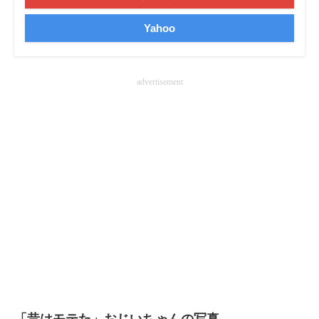
企業向けIT製品の総合サイト
Yahoo
IT製品の技術・比較・事例
製造業のIT導入・活用を支援
advertisement
モノづくり技術者専門サイト
エレクトロニクス専門サイト
電子設計の基本と応用
エネルギーの専門メディア
建設×テクノロジーの最前線
ちょっと気になるネットの話題