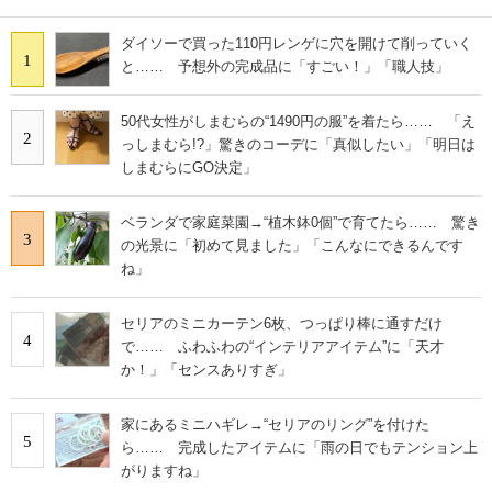
ダイソーで買った110円レンゲに穴を開けて削っていく
1
と…… 予想外の完成品に「すごい！」「職人技」
50代女性がしまむらの“1490円の服”を着たら…… 「え
2
っしまむら!?」驚きのコーデに「真似したい」「明日は
しまむらにGO決定」
ベランダで家庭菜園→“植木鉢0個”で育てたら…… 驚き
3
の光景に「初めて見ました」「こんなにできるんです
ね」
セリアのミニカーテン6枚、つっぱり棒に通すだけ
4
で…… ふわふわの“インテリアアイテム”に「天才
か！」「センスありすぎ」
家にあるミニハギレ→“セリアのリング”を付けた
5
ら…… 完成したアイテムに「雨の日でもテンション上
がりますね」