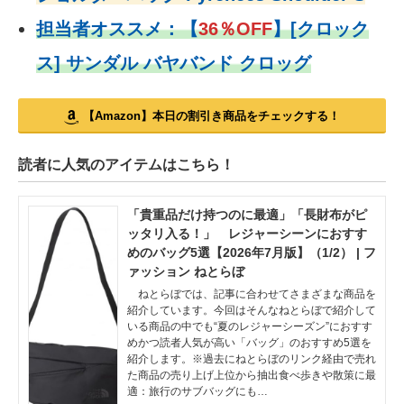
担当者オススメ：
【
36％OFF
】
[クロック
ス] サンダル バヤバンド クロッグ
【Amazon】本日の割引き商品をチェックする！
読者に人気のアイテムはこちら！
「貴重品だけ持つのに最適」「長財布がピ
ッタリ入る！」 レジャーシーンにおすす
めのバッグ5選【2026年7月版】（1/2） | フ
ァッション ねとらぼ
ねとらぼでは、記事に合わせてさまざまな商品を
紹介しています。今回はそんなねとらぼで紹介して
いる商品の中でも“夏のレジャーシーズン”におすす
めかつ読者人気が高い「バッグ」のおすすめ5選を
紹介します。※過去にねとらぼのリンク経由で売れ
た商品の売り上げ上位から抽出食べ歩きや散策に最
適：旅行のサブバッグにも…