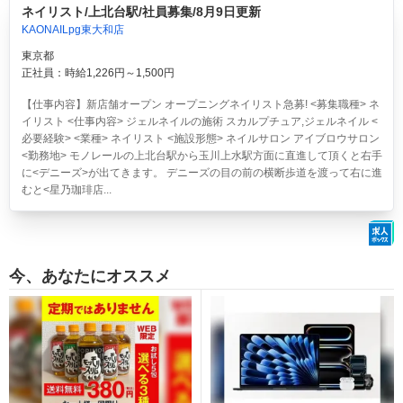
ネイリスト/上北台駅/社員募集/8月9日更新
KAONAILpg東大和店
東京都
正社員：時給1,226円～1,500円
【仕事内容】新店舗オープン オープニングネイリスト急募! <募集職種> ネ
イリスト <仕事内容> ジェルネイルの施術 スカルプチュア,ジェルネイル <
必要経験> <業種> ネイリスト <施設形態> ネイルサロン アイブロウサロン
<勤務地> モノレールの上北台駅から玉川上水駅方面に直進して頂くと右手
に<デニーズ>が出てきます。 デニーズの目の前の横断歩道を渡って右に進
むと<星乃珈琲店...
今、あなたにオススメ