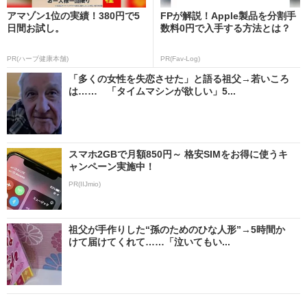
アマゾン1位の実績！380円で5
FPが解説！Apple製品を分割手
日間お試し。
数料0円で入手する方法とは？
PR(ハーブ健康本舗)
PR(Fav-Log)
「多くの女性を失恋させた」と語る祖父→若いころ
は…… 「タイムマシンが欲しい」5...
スマホ2GBで月額850円～ 格安SIMをお得に使うキ
ャンペーン実施中！
PR(IIJmio)
祖父が手作りした“孫のためのひな人形”→5時間か
けて届けてくれて……「泣いてもい...