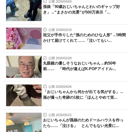
公開 2026/04/04
孫娘「90歳おじいちゃんとわいのギャップ好
き」→“まさかの光景”が500万表示「...
公開 2026/03/19
祖父が手作りした“孫のためのひな人形”→5時間
かけて届けてくれて……「泣いてもい...
公開 2026/02/28
丸眼鏡の優しそうなおじいちゃん→約50年
前…… 「時代が違えばK-POPアイドル...
公開 2026/04/26
「おじいちゃんから何かが出てる気がする」→
孫が撮った奇跡の1枚に「ほんとやめて笑...
公開 2026/05/22
おじいちゃんが孫娘のためドールハウスを作っ
たら……「泣ける」 とんでもない光景に...