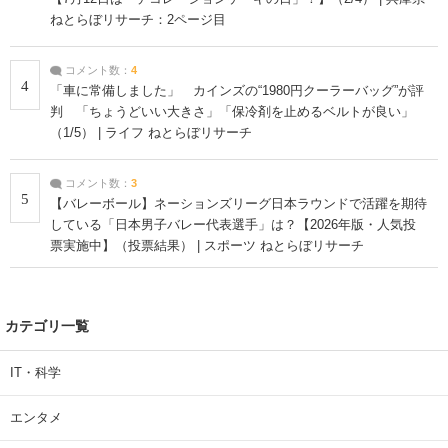
ねとらぼリサーチ：2ページ目
コメント数：
4
4
「車に常備しました」 カインズの“1980円クーラーバッグ”が評
判 「ちょうどいい大きさ」「保冷剤を止めるベルトが良い」
（1/5） | ライフ ねとらぼリサーチ
コメント数：
3
5
【バレーボール】ネーションズリーグ日本ラウンドで活躍を期待
している「日本男子バレー代表選手」は？【2026年版・人気投
票実施中】（投票結果） | スポーツ ねとらぼリサーチ
カテゴリ一覧
IT・科学
エンタメ