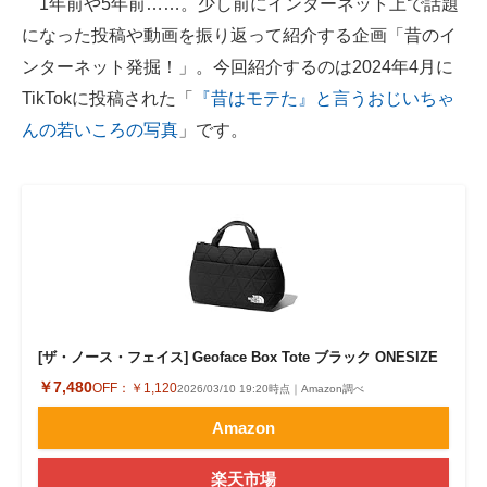
1年前や5年前……。少し前にインターネット上で話題
になった投稿や動画を振り返って紹介する企画「昔のイ
ITの今と未来を見通す
ンターネット発掘！」。今回紹介するのは2024年4月に
スマホと通信の最新トレンド
TikTokに投稿された「
『昔はモテた』と言うおじいちゃ
んの若いころの写真
」です。
進化するPCとデバイスの未来
好きが集まる 比べて選べる
ビジネスと働き方のヒント
AI活用のいまが分かる
企業ITのトレンドを詳説
[ザ・ノース・フェイス] Geoface Box Tote ブラック ONESIZE
経営リーダーのコミュニティ
￥7,480
OFF：
￥1,120
2026/03/10 19:20時点｜Amazon調べ
マーケ×ITの今がよく分かる
Amazon
ITエンジニア向け専門サイト
楽天市場