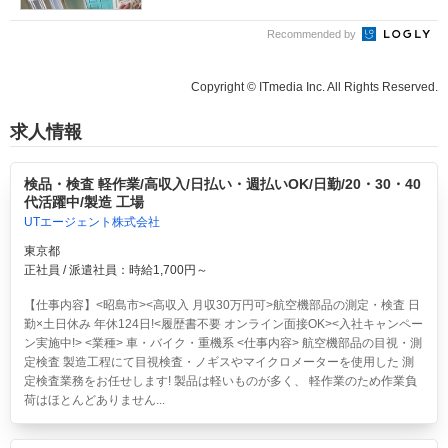
Recommended by
Copyright © ITmedia Inc. All Rights Reserved.
求人情報
検品・検査 軽作業/高収入/日払い・週払いOK/日勤/20・30・40
代活躍中/製造 工場
UTエージェント株式会社
東京都
正社員 / 派遣社員：時給1,700円～
【仕事内容】<昭島市><高収入 月収30万円可>航空機部品の測定・検査 日
勤×土日休み 年休124日!<履歴書不要 オンライン面接OK><入社キャンペー
ン実施中!> <業種> 車・バイク・重機系 <仕事内容> 航空機部品の目視・測
定検査 製造工程にて目視検査・ノギスやマイクロメーターを使用した 測
定検査業務をお任せします! 製品は軽いものが多く、 軽作業のため作業負
荷はほとんどありません...