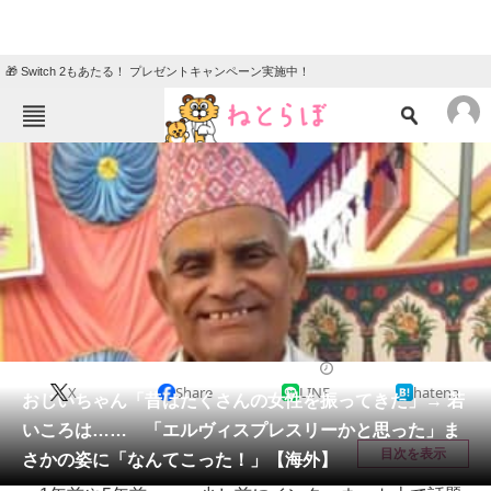
🎁 Switch 2もあたる！ プレゼントキャンペーン実施中！
ねとらぼメニュー
TOP
ニュース
エンタメ
クイズ
グルメ
地域
住まい
教育・育児
動物
リサーチ
ライフスタイル
2026/03/12 09:30（公開）
X
Share
LINE
hatena
会員記事
おじいちゃん「昔はたくさんの女性を振ってきた」→ 若
いころは…… 「エルヴィスプレスリーかと思った」ま
メディア
目次を表示
さかの姿に「なんてこった！」【海外】
注目記事を集めた総合ページ