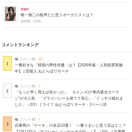
実施中
唯一無二の歌声だと思うボーカリストは？
回答数：8169
コメントランキング
コメント数：
21
1
一番好きな「韓国の男性俳優」は？【2026年版・人気投票実施
中】 | 芸能人 ねとらぼリサーチ
コメント数：
7
2
「もっと早く買えば良かった」 カインズの“車内遮光カーテ
ン”が大人気 「プライバシーも保てて安心」「ぐっすり眠れま
した」（2/2） | ライフ ねとらぼリサーチ：2ページ目
コメント数：
7
3
兵庫県の「ケーキ」の名店10選！ 一番うまいと思う店はどこ？
【7月12日は「デコレーションケーキの日」！】（2/4） | 兵庫県