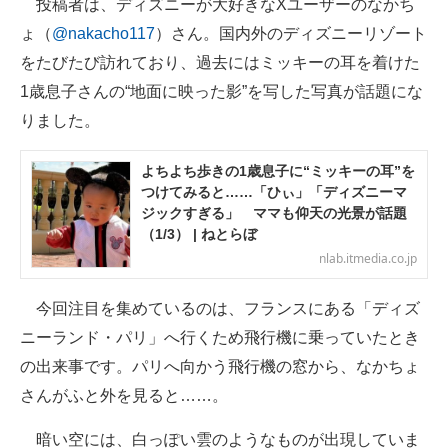
投稿者は、ディズニーが大好きなXユーザーのなかち
ょ（
@nakacho117
）さん。国内外のディズニーリゾート
をたびたび訪れており、過去にはミッキーの耳を着けた
1歳息子さんの“地面に映った影”を写した写真が話題にな
りました。
よちよち歩きの1歳息子に“ミッキーの耳”を
つけてみると……「ひぃ」「ディズニーマ
ジックすぎる」 ママも仰天の光景が話題
（1/3） | ねとらぼ
nlab.itmedia.co.jp
今回注目を集めているのは、フランスにある「ディズ
ニーランド・パリ」へ行くため飛行機に乗っていたとき
の出来事です。パリへ向かう飛行機の窓から、なかちょ
さんがふと外を見ると……。
暗い空には、白っぽい雲のようなものが出現していま