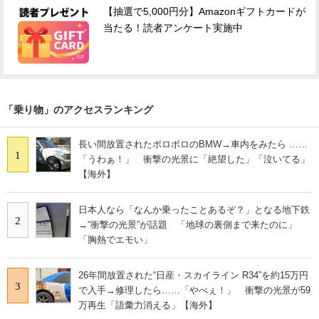
【抽選で5,000円分】Amazonギフトカードが
当たる！読者アンケート実施中
「乗り物」のアクセスランキング
長い間放置されたボロボロのBMW→車内をみたら ……
1
「うわぁ！」 衝撃の光景に「絶望した」「泣いてる」
【海外】
日本人なら「なんか乗ったことあるぞ？」となる地下鉄
2
→“衝撃の光景”が話題 「地球の裏側まで来たのに」
「胸熱でエモい」
26年間放置された“日産・スカイライン R34”を約15万円
3
で入手→修理したら……「やべぇ！」 衝撃の光景が59
万再生「語彙力消える」【海外】