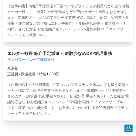
【仕事内容】<紹介予定派遣 >工業ゴムやプラスチック製品などを扱う老舗
メーカー様にて、受発注や伝票作成などの部内サポート業務をおまかせし
ます <業務内容> ・商品の受注や発注業務(FAX、電話) ・伝票・請求書・見
積書・注文書などの作成(Excel、手書き) ・各種確認調整 ・電話対応 ・社
内問い合わせ対応 お友達紹介キャンペーン2026夏秋実施中 「マンパワー
グループでご就業中のご...
エルダー歓迎 紹介予定派遣・ 経験少なめOK×経理事務
マンパワーグループ株式会社
東京都
正社員 / 派遣社員：時給1,800円
【仕事内容】<正社員前提 >工業ゴムやプラスチック製品などを扱う老舗メ
ーカー様にて、経理事務業務をおまかせします <業務内容> ・請求書デー
タの入力 ・請求書作成(手書きあり) ・伝票処理(手書きあり) ・入金確認 電
話対応なし お友達紹介キャンペーン2026夏秋実施中 「マンパワーグルー
プでご就業中のご紹介者」と「お友達」にそれぞれ10,000円相当の電子マ
ネーギフトをプレゼント...