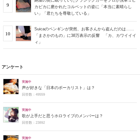
納屋の奥に眠っていたクラシックカーをプロが洗車→ピ
9
カピカに磨かれたコルベットの姿に「本当に素晴らし
い」「君たちを尊敬している」
Suicaのペンギンが突然、お客さんから盗んだのは……
10
「まさかのもの」に38万表示の反響 「カ、カワイイイ
ィ」
アンケート
実施中
声が好きな「日本のボーカリスト」は？
回答数：49559
実施中
歌が上手だと思うホロライブのメンバーは？
回答数：23892
実施中