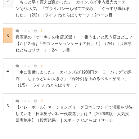
2
「もっと早く買えば良かった」 カインズの“車内遮光カーテ
ン”が大人気 「プライバシーも保てて安心」「ぐっすり眠れま
した」（2/2） | ライフ ねとらぼリサーチ：2ページ目
コメント数：
7
3
兵庫県の「ケーキ」の名店10選！ 一番うまいと思う店はどこ？
【7月12日は「デコレーションケーキの日」！】（2/4） | 兵庫県
ねとらぼリサーチ：2ページ目
コメント数：
4
4
「車に常備しました」 カインズの“1980円クーラーバッグ”が評
判 「ちょうどいい大きさ」「保冷剤を止めるベルトが良い」
（1/5） | ライフ ねとらぼリサーチ
コメント数：
3
5
【バレーボール】ネーションズリーグ日本ラウンドで活躍を期待
している「日本男子バレー代表選手」は？【2026年版・人気投
票実施中】（投票結果） | スポーツ ねとらぼリサーチ