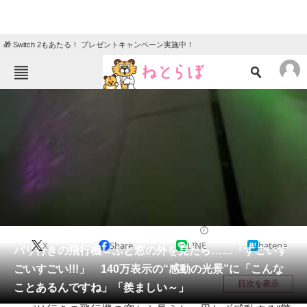
🎁 Switch 2もあたる！ プレゼントキャンペーン実施中！
ねとらぼメニュー
TOP
ニュース
エンタメ
クイズ
グルメ
地域
住まい
教育・育児
動物
リサーチ
乗り物
2026/03/25 20:00（公開）
X
Share
LINE
hatena
会員記事
パリ行きの飛行機→ふと窓の外を見たら……「すごいす
ごいすごい!!!」 140万表示の“感動の光景”に「こんな
メディア
目次を表示
ことあるんですね」「羨ましい～」
注目記事を集めた総合ページ