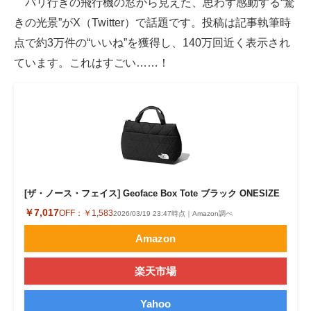
パリ行きの飛行機の窓から見えた、思わず感動する“驚
きの光景”がX（Twitter）で話題です。投稿は記事執筆時
ITの今と未来を見通す
点で約3万件の“いいね”を獲得し、140万回近く表示され
スマホと通信の最新トレンド
ています。これはすごい……！
進化するPCとデバイスの未来
好きが集まる 比べて選べる
ビジネスと働き方のヒント
AI活用のいまが分かる
[ザ・ノース・フェイス] Geoface Box Tote ブラック ONESIZE
企業ITのトレンドを詳説
￥7,017
OFF：
￥1,583
2026/03/19 23:47時点｜Amazon調べ
Amazon
経営リーダーのコミュニティ
マーケ×ITの今がよく分かる
楽天市場
ITエンジニア向け専門サイト
Yahoo