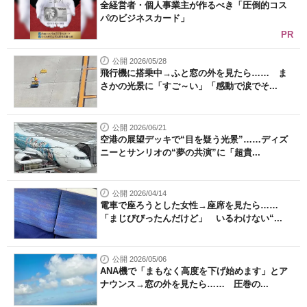
全経営者・個人事業主が作るべき「圧倒的コス
パのビジネスカード」
PR
公開 2026/05/28
飛行機に搭乗中→ふと窓の外を見たら…… ま
さかの光景に「すご～い」「感動で涙でそ...
公開 2026/06/21
空港の展望デッキで“目を疑う光景”……ディズ
ニーとサンリオの“夢の共演”に「超貴...
公開 2026/04/14
電車で座ろうとした女性→座席を見たら……
「まじびびったんだけど」 いるわけない“...
公開 2026/05/06
ANA機で「まもなく高度を下げ始めます」とア
ナウンス→窓の外を見たら…… 圧巻の...