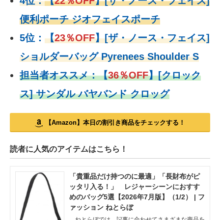
4位：
【
22％OFF
】
[ザ・ノース・フェイス]
便利ポーチ ジオフェイスポーチ
5位：
【
23％OFF
】
[ザ・ノース・フェイス]
ショルダーバッグ Pyrenees Shoulder S
担当者オススメ：
【
36％OFF
】
[クロック
ス] サンダル バヤバンド クロッグ
【Amazon】本日の割引き商品をチェックする！
読者に人気のアイテムはこちら！
「貴重品だけ持つのに最適」「長財布がピ
ッタリ入る！」 レジャーシーンにおすす
めのバッグ5選【2026年7月版】（1/2） | フ
ァッション ねとらぼ
ねとらぼでは、記事に合わせてさまざまな商品を