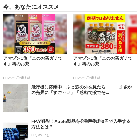
今、あなたにオススメ
アマゾン1位「このお茶ガチで
アマゾン1位「このお茶ガチで
す」噂のお茶
す」噂のお茶
PR(ハーブ健康本舗)
PR(ハーブ健康本舗)
飛行機に搭乗中→ふと窓の外を見たら…… まさか
の光景に「すご～い」「感動で涙でそ...
FPが解説！Apple製品を分割手数料0円で入手する
方法とは？
PR(Fav-Log)