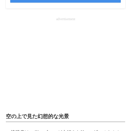
企業向けIT製品の総合サイト
advertisement
IT製品の技術・比較・事例
製造業のIT導入・活用を支援
モノづくり技術者専門サイト
エレクトロニクス専門サイト
電子設計の基本と応用
エネルギーの専門メディア
建設×テクノロジーの最前線
ちょっと気になるネットの話題
空の上で見た幻想的な光景