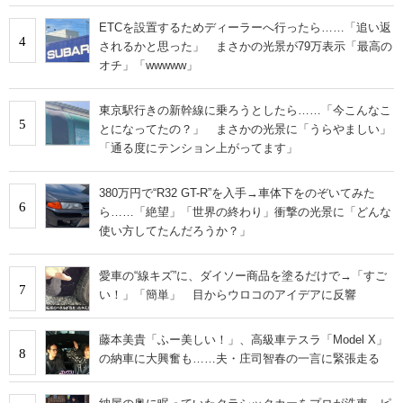
ETCを設置するためディーラーへ行ったら……「追い返
4
されるかと思った」 まさかの光景が79万表示「最高の
オチ」「wwwww」
東京駅行きの新幹線に乗ろうとしたら……「今こんなこ
5
とになってたの？」 まさかの光景に「うらやましい」
「通る度にテンション上がってます」
380万円で“R32 GT-R”を入手→車体下をのぞいてみた
6
ら……「絶望」「世界の終わり」衝撃の光景に「どんな
使い方してたんだろうか？」
愛車の“線キズ”に、ダイソー商品を塗るだけで→「すご
7
い！」「簡単」 目からウロコのアイデアに反響
藤本美貴「ふー美しい！」、高級車テスラ「Model X」
8
の納車に大興奮も……夫・庄司智春の一言に緊張走る