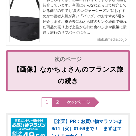
紹介しています。今回はそんなねとらぼで紹介して
いる商品の中でも“夏のレジャーシーズン”におすす
めかつ読者人気が高い「バッグ」のおすすめ5選を
紹介します。※過去にねとらぼのリンク経由で売れ
た商品の売り上げ上位から抽出食べ歩きや散策に最
適：旅行のサブバッグにも…
nlab.itmedia.co.jp
【画像】なかちょさんのフランス旅
の続き
1
2
次のページ
【楽天】PR：お買い物マラソンは
8/11（火）01:59まで！ まずはエ
ントリーから！