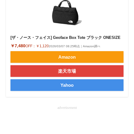
企業向けIT製品の総合サイト
IT製品の技術・比較・事例
製造業のIT導入・活用を支援
[ザ・ノース・フェイス] Geoface Box Tote ブラック ONESIZE
￥7,480
モノづくり技術者専門サイト
OFF：
￥1,120
2026/03/07 08:25時点｜Amazon調べ
Amazon
エレクトロニクス専門サイト
楽天市場
電子設計の基本と応用
エネルギーの専門メディア
Yahoo
建設×テクノロジーの最前線
advertisement
ちょっと気になるネットの話題