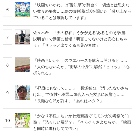
「映画ちいかわ」は“愛知県”が舞台？→偶然とは思えな
6
い数々の要素……島の振興課に話を聞いた「盛り上がっ
ていることは確認しています」
佐々木希、「夫の存在」うかがえる“あるもの”が反響
7
説明ゼロで動画に登場「明言してないけど安心しちゃ
う」「サラッと出てくる言葉が素敵」
「映画ちいかわ」のウエハースを購入→開けると……
8
「人の心ないんか」“衝撃の中身”に騒然「ヒィッ」「心
折られる」
「47歳にもなって……」 長瀬智也、“汚ったないさら
9
け出し”で女性へ謝罪→気合入った髪形に反響も……
「長瀬なら私が許す」「あれはネタ？」
「かなり不穏」ちいかわ最新話で“モモンガの考察”が白
10
熱→「恐ろしい展開？」「そろそろさよならか」「映画
と同時に進行してて怖い」