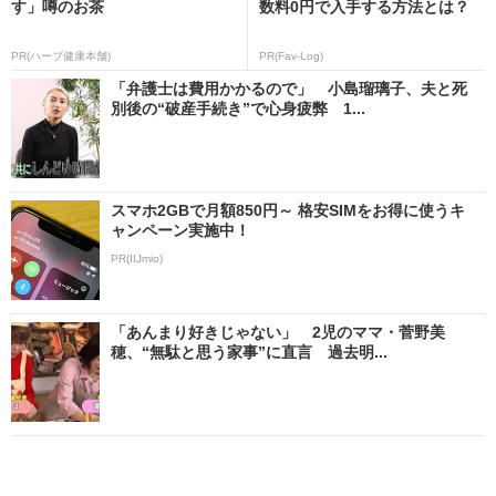
す」噂のお茶
数料0円で入手する方法とは？
PR(ハーブ健康本舗)
PR(Fav-Log)
「弁護士は費用かかるので」 小島瑠璃子、夫と死
別後の“破産手続き”で心身疲弊 1...
スマホ2GBで月額850円～ 格安SIMをお得に使うキ
ャンペーン実施中！
PR(IIJmio)
「あんまり好きじゃない」 2児のママ・菅野美
穂、“無駄と思う家事”に直言 過去明...