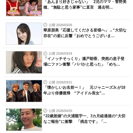
「あんまり好きじゃない」 2児のママ・菅野美
穂、“無駄と思う家事”に直言 過去明...
公開 2026/03/26
華原朋美「応援してくださる皆様へ」→“大切な
存在”の姿に反響「おめでとうございま...
公開 2026/03/24
「イノッチそっくり」瀬戸朝香、突然の息子登
場にファン衝撃「パパかと思った」「めち...
公開 2026/03/21
「懐かしいお名前ー！」 元ジャニーズJr.が18
年ぶり俳優復帰 “アイドル長女”...
公開 2026/04/20
“22歳差婚”の大浦龍宇一、3カ月経過後の“大切
なご報告”に衝撃 「残念です」「...