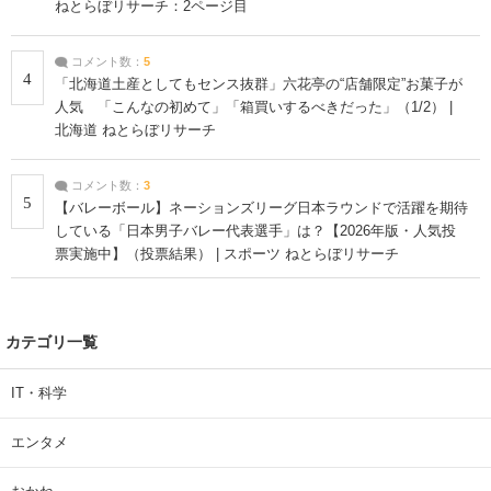
ねとらぼリサーチ：2ページ目
コメント数：
5
4
「北海道土産としてもセンス抜群」六花亭の“店舗限定”お菓子が
人気 「こんなの初めて」「箱買いするべきだった」（1/2） |
北海道 ねとらぼリサーチ
コメント数：
3
5
【バレーボール】ネーションズリーグ日本ラウンドで活躍を期待
している「日本男子バレー代表選手」は？【2026年版・人気投
票実施中】（投票結果） | スポーツ ねとらぼリサーチ
カテゴリ一覧
IT・科学
エンタメ