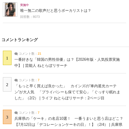
実施中
唯一無二の歌声だと思うボーカリストは？
回答数：8073
コメントランキング
コメント数：
21
1
一番好きな「韓国の男性俳優」は？【2026年版・人気投票実施
中】 | 芸能人 ねとらぼリサーチ
コメント数：
7
2
「もっと早く買えば良かった」 カインズの“車内遮光カーテ
ン”が大人気 「プライバシーも保てて安心」「ぐっすり眠れま
した」（2/2） | ライフ ねとらぼリサーチ：2ページ目
コメント数：
7
3
兵庫県の「ケーキ」の名店10選！ 一番うまいと思う店はどこ？
【7月12日は「デコレーションケーキの日」！】（2/4） | 兵庫県