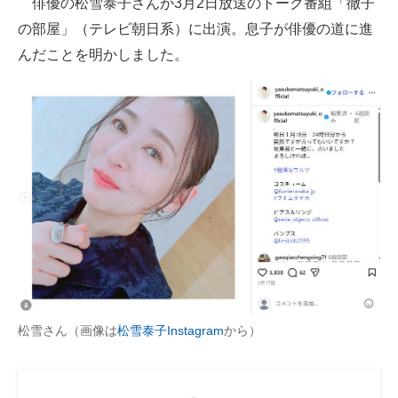
俳優の松雪泰子さんが3月2日放送のトーク番組「徹子
の部屋」（テレビ朝日系）に出演。息子が俳優の道に進
ITの今と未来を見通す
んだことを明かしました。
スマホと通信の最新トレンド
進化するPCとデバイスの未来
好きが集まる 比べて選べる
ビジネスと働き方のヒント
AI活用のいまが分かる
企業ITのトレンドを詳説
経営リーダーのコミュニティ
松雪さん（画像は
松雪泰子Instagram
から）
マーケ×ITの今がよく分かる
ITエンジニア向け専門サイト