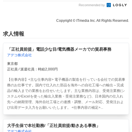
Recommended by
Copyright © ITmedia Inc. All Rights Reserved.
求人情報
「正社員前提」電話少な目/電気機器メーカでの貿易事務
アデコ株式会社
東京都
正社員 / 派遣社員：時給2,000円
【仕事内容】<主な仕事内容> 電子機器の製造を行っている会社での貿易事
務のお仕事です。国内で仕入れた部品を海外への自社工場への輸出～完成
品の輸入までの業務をお任せいたします。主な業務内容は、受発注業務(シ
ステムやExcelを使った輸出入業務・受発注業務など)、日本国内の仕入れ
先への納期管理、海外自社工場との連携・調整、メール対応、受発注およ
び出荷データ入力をお願いいたします。 <仕事内容の補足>...
大手生保で本社勤務/「正社員前提/動きある事務」
アデコ株式会社