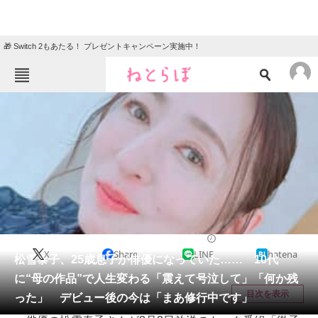
🎁 Switch 2もあたる！ プレゼントキャンペーン実施中！
ねとらぼメニュー
TOP
ニュース
エンタメ
クイズ
グルメ
地域
住まい
教育・育児
動物
リサーチ
エンタメ
2026/03/08 11:45（公開）
X
Share
LINE
hatena
会員記事
松雪泰子、25歳息子が俳優になっていた…… 10代
に“母の作品”で人生変わる「震えて号泣して」「何か残
メディア
目次を表示
った」 デビュー後の今は「まあ修行中です」
注目記事を集めた総合ページ