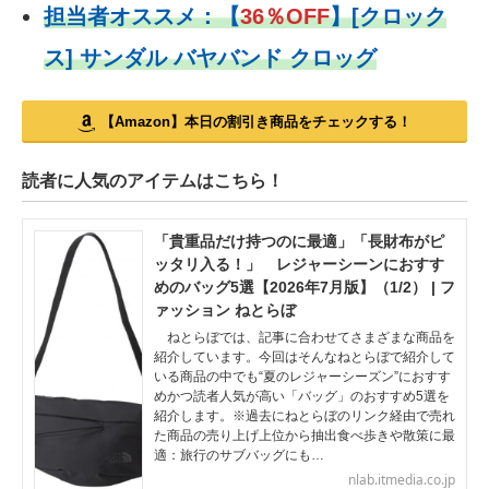
担当者オススメ：
【
36％OFF
】
[クロック
ス] サンダル バヤバンド クロッグ
【Amazon】本日の割引き商品をチェックする！
読者に人気のアイテムはこちら！
「貴重品だけ持つのに最適」「長財布がピ
ッタリ入る！」 レジャーシーンにおすす
めのバッグ5選【2026年7月版】（1/2） | フ
ァッション ねとらぼ
ねとらぼでは、記事に合わせてさまざまな商品を
紹介しています。今回はそんなねとらぼで紹介して
いる商品の中でも“夏のレジャーシーズン”におすす
めかつ読者人気が高い「バッグ」のおすすめ5選を
紹介します。※過去にねとらぼのリンク経由で売れ
た商品の売り上げ上位から抽出食べ歩きや散策に最
適：旅行のサブバッグにも…
nlab.itmedia.co.jp