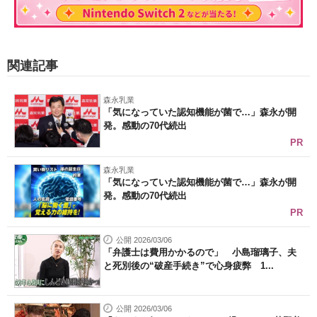
関連記事
森永乳業
「気になっていた認知機能が菌で…」森永が開
発。感動の70代続出
PR
森永乳業
「気になっていた認知機能が菌で…」森永が開
発。感動の70代続出
PR
公開 2026/03/06
「弁護士は費用かかるので」 小島瑠璃子、夫
と死別後の“破産手続き”で心身疲弊 1...
公開 2026/03/06