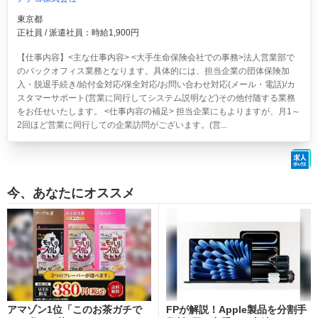
東京都
正社員 / 派遣社員：時給1,900円
【仕事内容】<主な仕事内容> <大手生命保険会社での事務>法人営業部で
のバックオフィス業務となります。具体的には、担当企業の団体保険加
入・脱退手続き/給付金対応/保全対応/お問い合わせ対応(メール・電話)/カ
スタマーサポート(営業に同行してシステム説明など)その他付随する業務
をお任せいたします。 <仕事内容の補足> 担当企業にもよりますが、月1～
2回ほど営業に同行しての企業訪問がございます。(営...
今、あなたにオススメ
アマゾン1位「このお茶ガチで
FPが解説！Apple製品を分割手