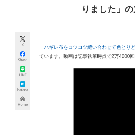
モノづくり技術者専門サイト
エレクトロ
りました」の
ちょっと気になるネットの話題
X
ハギレ布をコツコツ縫い合わせて色とり
ています。動画は記事執筆時点で2万4000
Share
LINE
hatena
Home