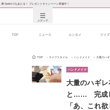
🎁 Switch 2もあたる！ プレゼントキャンペーン実施中！
メディア
TOP
ニュース
エンタメ
クイズ
注目記事を集めた総合ページ
ITの今
TOP
>
ライフスタイル
>
ハンドメイド
>
大量のハギレ布を
ビジネスと働き方のヒント
AI活用
ハンドメイド
大量のハギレ
ITエンジニア向け専門サイト
企業向けI
と…… 完成
「あ、これ欲