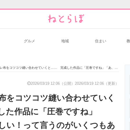
グルメ
地域
住まい
と未来を見通す
スマホと通信の最新トレンド
進化するPCとデ
コツコツ縫い合わせていくと…… 完成した作品に「圧巻ですね」「あ、これ欲しい！って言うのがいくつもありました」の声
のいまが分かる
企業ITのトレンドを詳説
経営リーダーの
2026/03/19 12:06（公開）
2026/03/19 12:06（更新）
布をコツコツ縫い合わせていく
T製品の総合サイト
IT製品の技術・比較・事例
製造業のIT導入
した作品に「圧巻ですね」
しい！って言うのがいくつもあ