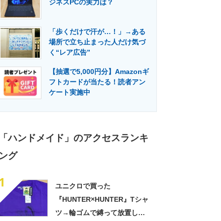
ジネスPCの実力は？
門メディア
建設×テクノロジーの最前線
「歩くだけで汗が…！」→ある
場所で立ち止まった人だけ気づ
く“レア広告”
【抽選で5,000円分】Amazonギ
フトカードが当たる！読者アン
ケート実施中
「ハンドメイド」のアクセスランキ
ング
1
ユニクロで買った
『HUNTER×HUNTER』Tシャ
ツ→輪ゴムで縛って放置した