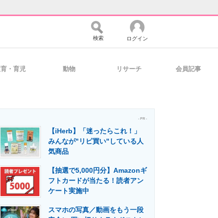
検索
ログイン
教育・育児
動物
リサーチ
会員記事
バイスの未来
好きが集まる 比べて選べる
- PR -
【iHerb】「迷ったらこれ！」
コミュニティ
マーケ×ITの今がよく分かる
みんなが"リピ買い"している人
気商品
【抽選で5,000円分】Amazonギ
・活用を支援
フトカードが当たる！読者アン
ケート実施中
スマホの写真／動画をもう一段