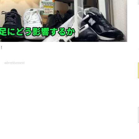
！
advertisement