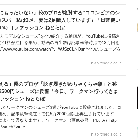
にもったいない」靴のプロが絶賛する“コロンビアのシ
コスパ「私は3足、妻は2足購入しています」「日常使い
4） | ファッション ねとらぼ
モデルなシューズ”を4つ紹介する動画が、YouTubeに投稿さ
や価格が注目を集め、動画の再生数は記事執筆時点で13万回を
/www.youtube.com/watch?v=WJSzCLNQsnY4つのシューズを
nlab.itmedia.co.jp
える」靴のプロが「脱ぎ履きがめちゃくちゃ楽」と称
2500円シューズに反響「今日、ワークマン行ってきま
 ファッション ねとらぼ
ワークマンのシューズ3選がYouTubeに投稿されました。コ
集め、記事執筆現在までに5万2000回以上再生されています
よって異なります）。ワークマン（画像参照：PIXTA）http
m/watch?v=_c…
nlab.itmedia.co.jp