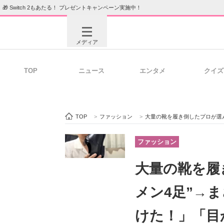
🎁 Switch 2もあたる！ プレゼントキャンペーン実施中！
メディア
TOP
ニュース
エンタメ
クイズ
注目記事を集めた総合ページ
ITの今
TOP
>
ファッション
>
大量の靴を履き倒したプロが選
ビジネスと働き方のヒント
AI活用
ファッション
大量の靴を履
ITエンジニア向け専門サイト
企業向けI
メン4足”→
けた！」「目