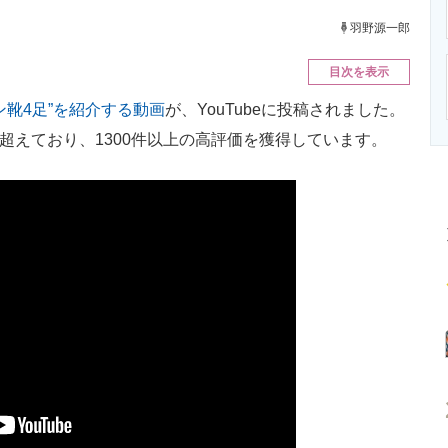
ニクス専門サイト
電子設計の基本と応用
エネルギーの専
羽野源一郎
目次を表示
ン靴4足”を紹介する動画
が、YouTubeに投稿されました。
を超えており、1300件以上の高評価を獲得しています。