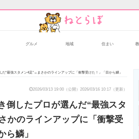
グルメ
地域
住まい
と未来を見通す
スマホと通信の最新トレンド
進化するPCとデ
んだ“最強スタメン4足”→まさかのラインアップに「衝撃受けた！」「目から鱗」
のいまが分かる
企業ITのトレンドを詳説
経営リーダーの
2026/03/13 19:00（公開）
2026/03/16 10:17（更新）
き倒したプロが選んだ“最強スタ
T製品の総合サイト
IT製品の技術・比較・事例
製造業のIT導入
まさかのラインアップに「衝撃受
から鱗」