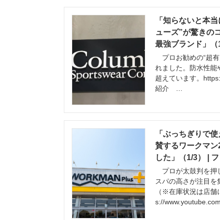
「知らないと本当
ューズ”が驚きの
最強ブランド」（1/
プロお勧めの“超有力
れました。防水性能
超えています。https:/
紹介 …
「ぶっちぎりで使
賛するワークマン
した」（1/3） |
プロが太鼓判を押した
スパの高さが注目を
（※在庫状況は店舗に
s://www.youtube.co