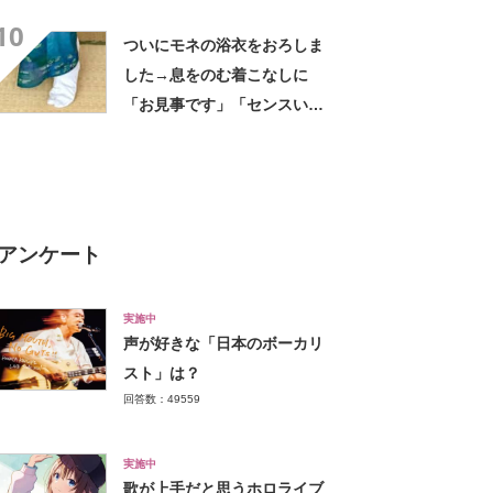
もかもが美しい」「うっとり
10
する」
ついにモネの浴衣をおろしま
した→息をのむ着こなしに
「お見事です」「センスい
い」「街ですれ違いたい」
アンケート
実施中
声が好きな「日本のボーカリ
スト」は？
回答数：49559
実施中
歌が上手だと思うホロライブ