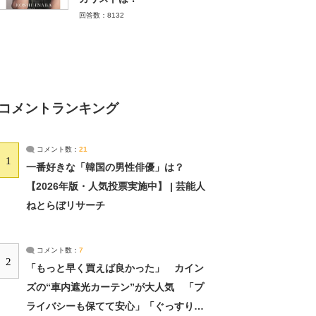
回答数：8132
コメントランキング
コメント数：
21
1
一番好きな「韓国の男性俳優」は？
【2026年版・人気投票実施中】 | 芸能人
ねとらぼリサーチ
コメント数：
7
2
「もっと早く買えば良かった」 カイン
ズの“車内遮光カーテン”が大人気 「プ
ライバシーも保てて安心」「ぐっすり眠