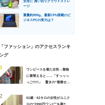
安全に 買い切りクラウドストレ
門メディア
建設×テクノロジーの最前線
ージ
重量約999g、最新CPU搭載のビ
ジネスPCの実力は？
「ファッション」のアクセスランキ
ング
1
ワンピースを着た女性→着物
に着替えると……「すっっっ
っご!!!!!」 驚きの“着痩せ
姿”に「同一人物なのです
2
か？」
62歳・62キロの女性がユニク
ロの“2990円ワンピ”を着た