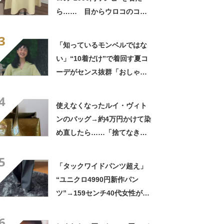
ら…… 目からウロコのコー
デに「全色ほしいくらい」
3
「参考になりました」
「知っているモンベルではな
い」“10着だけ”で着回す夏コ
ーデがセンス抜群「おしゃ
れ」「早速買いに行きたい」
4
使えなくなったルイ・ヴィト
ンのバッグ→約4万円かけて染
め直したら……「捨てなきゃ
よかった」「そういう使い道
5
もあったのか」
「タックワイドパンツ超え」
“ユニクロ4990円新作パン
ツ”→159センチ40代女性が着
たら……「形キレイですね」
6
「試してみます！」