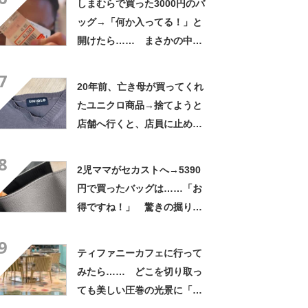
しまむらで買った3000円のバ
ッグ→「何か入ってる！」と
開けたら…… まさかの中身
に「買いに走った」「コスパ
7
良すぎる」
20年前、亡き母が買ってくれ
たユニクロ商品→捨てようと
店舗へ行くと、店員に止めら
れ…… 280万表示の“神対
8
応”に「お値段以上のサービ
2児ママがセカストへ→5390
ス」
円で買ったバッグは……「お
得ですね！」 驚きの掘り出
しものに「セカストあなどれ
9
ない！」「美品です」
ティファニーカフェに行って
みたら…… どこを切り取っ
ても美しい圧巻の光景に「何