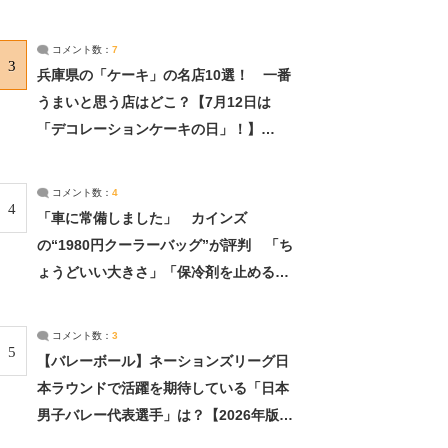
れました」（2/2） | ライフ ねとらぼリ
サーチ：2ページ目
コメント数：
7
3
兵庫県の「ケーキ」の名店10選！ 一番
うまいと思う店はどこ？【7月12日は
「デコレーションケーキの日」！】
（2/4） | 兵庫県 ねとらぼリサーチ：2ペ
ージ目
コメント数：
4
4
「車に常備しました」 カインズ
の“1980円クーラーバッグ”が評判 「ち
ょうどいい大きさ」「保冷剤を止めるベ
ルトが良い」（1/5） | ライフ ねとらぼ
リサーチ
コメント数：
3
5
【バレーボール】ネーションズリーグ日
本ラウンドで活躍を期待している「日本
男子バレー代表選手」は？【2026年版・
人気投票実施中】（投票結果） | スポー