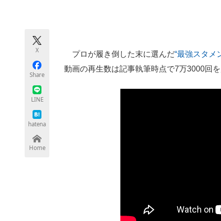
モノづくり技術者専門サイト
エレクトロ
X
プロが履き倒した末に選んだ
“最強スタメ
ちょっと気になるネットの話題
動画の再生数は記事執筆時点で7万3000回
Share
LINE
hatena
Home