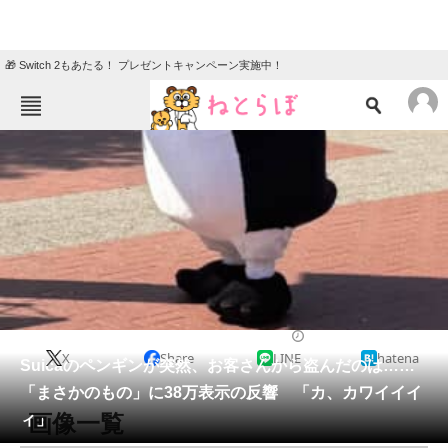
🎁 Switch 2もあたる！ プレゼントキャンペーン実施中！
ねとらぼメニュー
TOP
ニュース
エンタメ
クイズ
グルメ
地域
住まい
教育・育児
動物
リサーチ
電車
2026/03/22 20:00（公開）
X
Share
LINE
hatena
会員記事
Suicaのペンギンが突然、お客さんから盗んだのは……
「まさかのもの」に38万表示の反響 「カ、カワイイイ
メディア
画像一覧
ィ」
注目記事を集めた総合ページ