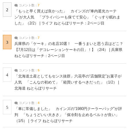
コメント数：
7
2
「もっと早く買えば良かった」 カインズの“車内遮光カーテ
ン”が大人気 「プライバシーも保てて安心」「ぐっすり眠れま
した」（2/2） | ライフ ねとらぼリサーチ：2ページ目
コメント数：
7
3
兵庫県の「ケーキ」の名店10選！ 一番うまいと思う店はどこ？
【7月12日は「デコレーションケーキの日」！】（2/4） | 兵庫県
ねとらぼリサーチ：2ページ目
コメント数：
5
4
「北海道土産としてもセンス抜群」六花亭の“店舗限定”お菓子が
人気 「こんなの初めて」「箱買いするべきだった」（1/2） |
北海道 ねとらぼリサーチ
コメント数：
4
5
「車に常備しました」 カインズの“1980円クーラーバッグ”が評
判 「ちょうどいい大きさ」「保冷剤を止めるベルトが良い」
（1/5） | ライフ ねとらぼリサーチ