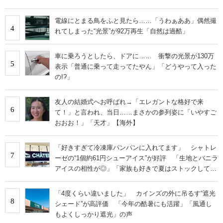
電線にとまる鳥をふと見たら……「うわぁああ」偶然撮
4
れてしまった“光景”が92万再生「自然は過酷」
車に乗ろうとしたら、ドアに…… 衝撃の光景が130万
5
表示「普通に乗って走ってたやん」「どうやって入った
の!?」
友人の結婚式へお呼ばれ→「エレガントな格好で来
6
て！」と言われ、当日……まさかの参列姿に「いやすご
おおお！」「天才」【海外】
「好きすぎて冷凍庫パンパンに入れてます」 シャトレ
7
ーゼの“1個約61円シューアイス”が好評 「生地とバニラ
アイスの相性が◎」「家族も好きで夏はストックして
る」
「4度くらい違いました」 カインズの外に吊るす“遮光
8
シェード”が高評価 「今年の酷暑にも活躍」「風通し
もよくしっかり遮光」の声