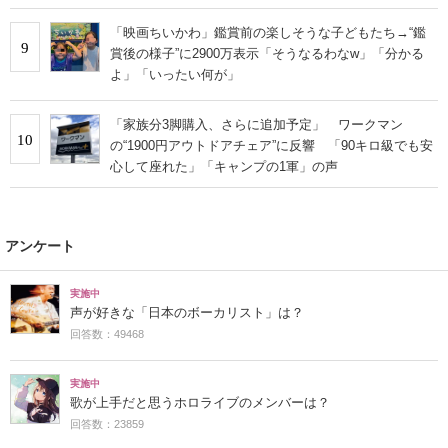
「映画ちいかわ」鑑賞前の楽しそうな子どもたち→“鑑
9
賞後の様子”に2900万表示「そうなるわなw」「分かる
よ」「いったい何が」
「家族分3脚購入、さらに追加予定」 ワークマン
10
の“1900円アウトドアチェア”に反響 「90キロ級でも安
心して座れた」「キャンプの1軍」の声
アンケート
実施中
声が好きな「日本のボーカリスト」は？
回答数：49468
実施中
歌が上手だと思うホロライブのメンバーは？
回答数：23859