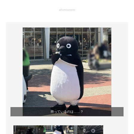
企業向けIT製品の総合サイト
advertisement
IT製品の技術・比較・事例
製造業のIT導入・活用を支援
モノづくり技術者専門サイト
エレクトロニクス専門サイト
電子設計の基本と応用
エネルギーの専門メディア
建設×テクノロジーの最前線
ちょっと気になるネットの話題
持っているのは……？