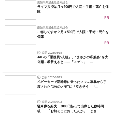
愛知県共済生活協同組合
ライフ共済は月々500円で入院・手術・死亡を保
障
PR
愛知県共済生活協同組合
ご存じですか？月々500円で入院・手術・死亡を
保障
PR
公開 2026/03/18
JALの「乗務員5人組」、“まさかの私服姿”を大
公開→着替えると……「スゲ～」 ...
公開 2026/03/13
ベビーカーで新幹線に乗ったママ→車掌から手
渡された“1枚のメモ”に「泣きそう」「...
公開 2026/06/03
駐車券を紛失→3000円払って出庫した数時間
後……「お前そこにおったんか」 まさ...