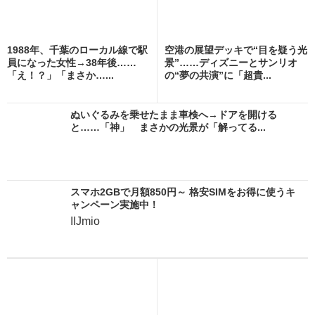
1988年、千葉のローカル線で駅
空港の展望デッキで“目を疑う光
員になった女性→38年後……
景”……ディズニーとサンリオ
「え！？」「まさか…...
の“夢の共演”に「超貴...
ぬいぐるみを乗せたまま車検へ→ドアを開ける
と……「神」 まさかの光景が「解ってる...
スマホ2GBで月額850円～ 格安SIMをお得に使うキ
ャンペーン実施中！
IIJmio