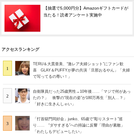
【抽選で5,000円分】Amazonギフトカードが
当たる！読者アンケート実施中
アクセスランキング
TERU＆大貫亜美、“激レア夫婦ショット”にファン歓
1
喜 GLAY＆PUFFYが夢の共演「旦那おるやん」「夫婦
で写ってるの尊い！」
自衛隊員だった25歳男性→10年後……「マジで何があっ
2
たの？」 衝撃の“現在の姿”が180万再生「別人…？」
「好きに生きんしゃい」
「打首獄門同好会」junko、65歳で“彫りスタート”巡
3
り…… “ダサすぎる”への持論に反響「理由が素敵」
「わたしもデビューしたい」