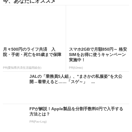
今、あなたにオススメ
月々500円のライフ共済 入
スマホ2GBで月額850円～ 格安
院・手術・死亡を85歳まで保障
SIMをお得に使うキャンペーン
実施中！
PR(愛知県共済生活協同組合)
PR(IIJmio)
JALの「乗務員5人組」、“まさかの私服姿”を大公
開→着替えると……「スゲ～」 ...
FPが解説！Apple製品を分割手数料0円で入手する
方法とは？
PR(Fav-Log)