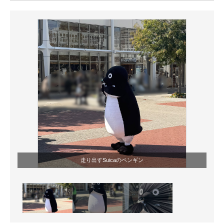
ITの今と未来を見通す
スマホと通信の最新トレンド
進化するPCとデバイスの未来
好きが集まる 比べて選べる
ビジネスと働き方のヒント
AI活用のいまが分かる
企業ITのトレンドを詳説
走り出すSuicaのペンギン
経営リーダーのコミュニティ
マーケ×ITの今がよく分かる
ITエンジニア向け専門サイト