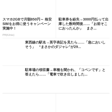
スマホ2GBで月額850円～ 格安
駐車券を紛失→3000円払って出
SIMをお得に使うキャンペーン
庫した数時間後……「お前そこ
実施中！
におったんか」 まさ...
PR(IIJmio)
東西線の駅名→英字表記を見たら……「急においし
そう」 “まさかのダジャレ”が29...
駐車場の領収書→車種を聞かれ、「コペンです」と
答えたら……「電車で吹き出しました...